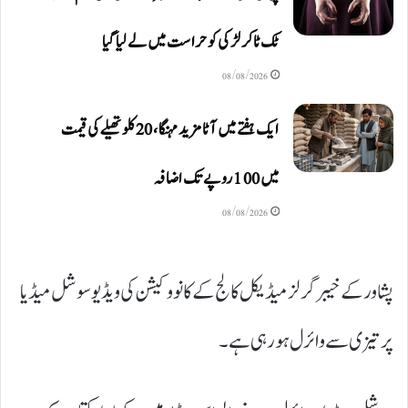
ٹک ٹاکر لڑکی کو حراست میں لے لیا گیا
08/08/2026
ایک ہفتے میں آٹا مزید مہنگا، 20 کلو تھیلے کی قیمت
میں 100 روپے تک اضافہ
08/08/2026
پشاور کے خیبر گرلز میڈیکل کالج کے کانووکیشن کی ویڈیو سوشل میڈیا
پر تیزی سے وائرل ہو رہی ہے۔