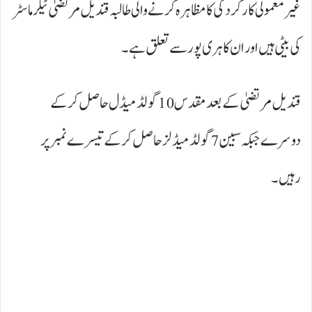
غیر معمولی کارکردگی کا مظاہرہ کرنے والی طالبہ قندیل مرتضیٰ ٹیلر ماسٹر
کی بیٹی ہیں اور ان کا ہری پور سے تعلق ہے۔
قندیل مرتضیٰ کے بعد مقدس 10 گولڈ میڈل حاصل کر کے
دوسرے جبکہ سبین 7 گولڈ میڈلز حاصل کر کے تیسرے نمبر پر
رہیں۔