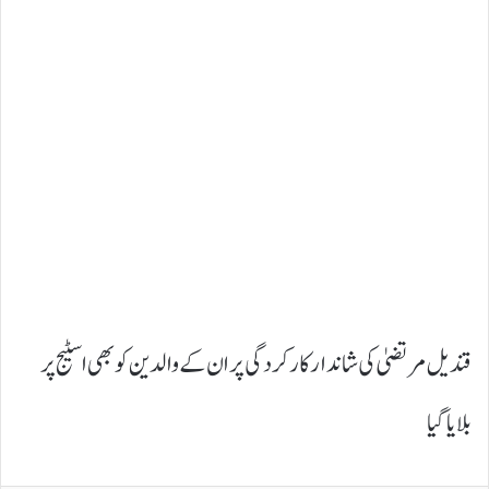
قندیل مرتضیٰ کی شاندار کارکردگی پر ان کے والدین کو بھی اسٹیج پر
بلایا گیا