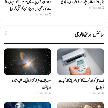
ہڑپہ: 12 سالہ بچے سے 3 افراد کی زیادتی
لاہور: ہربنس پورہ میں ملزم نے لوہے کی راڈ
سے بوڑھی ماں اور پڑوسن کو قتل کر دیا
07/08/2026
05/08/2026
سائنس اور ٹیکنالوجی
اے سی کو بند کرنے کا سہی طریقہ کار کیا ہے
سورج سے ہزار گنا بڑا ایک خفیہ ستارہ
؟ جانیئے
دریافت
22/07/2025
13/08/2025