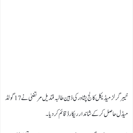
خیبر گرلز میڈیکل کالج پشاور کی ذہین طالبہ قندیل مرتضیٰ نے 17 گولڈ
میڈل حاصل کر کے شاندار ریکارڈ قائم کر دیا۔