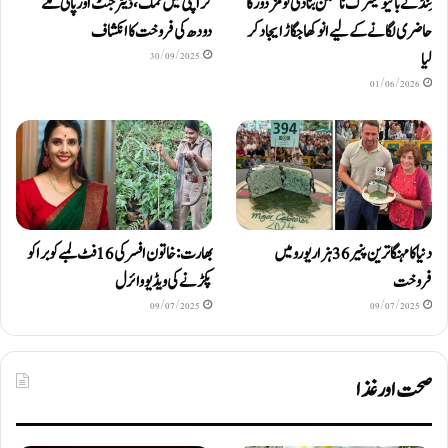
ٹِنڈ نے بائیومیٹرک ناممکن بنا دی تو مزدور کا
کراچی میں نمک، ڈیٹرجنٹ اور پانی ملے
حاضری لگانے کے لیے انوکھا جگاڑ ایجاد کر
دودھ کی فروخت کا انکشاف
لیا
30/09/2025
01/06/2026
دنیا کا مہنگا ترین پنیر 36 ہزار یورو میں
بھارت: خاتون افسر کی 16 فٹ لمبے کوبرا کو
فروخت
پکڑنے کی ویڈیو وائرل
09/07/2025
09/07/2025
صحت اور غذا