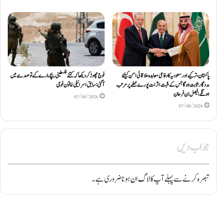
پاکستان، ترکیے اور سعودیہ کا دفاعی معاہدہ علاقائی امن کیلئے
فوج چھوڑ کر دیکھا کہ کتنے فلسطینی بچے مارے گئے تو صدمے میں
مددگار ثابت ہوگا جس کے مثبت اثرات پورے خطے پر مرتب
آگئی: سابق اسرائیلی خاتون فوجی
ہونگے: فیصل بن فرحان
07/08/2026
07/08/2026
جواب دیں
تبصرہ کرنے سے پہلے آپ کا
لاگ ان
ہونا ضروری ہے۔