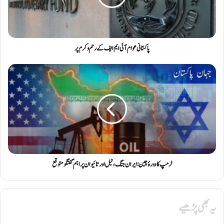
پاکستانی عوام آئی ایم ایف کے رحم و کرم پر
ٹرمپ کا دورۂ چین: ایران جنگ، تیل اور تائیوان پر اہم گفتگو متوقع
یہ بھی پڑھیے