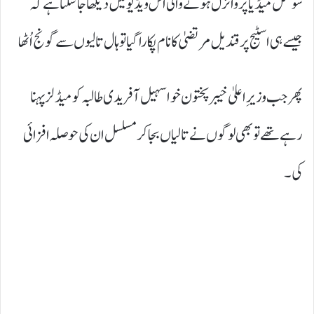
سوشل میڈیا پر وائرل ہونے والی اس ویڈیو میں دیکھا جا سکتا ہے کہ
جیسے ہی اسٹیج پر قندیل مرتضیٰ کا نام پکارا گیا تو ہال تالیوں سے گونج اُٹھا
پھر جب وزیرِ اعلیٰ خیبر پختون خوا سہیل آفریدی طالبہ کو میڈلز پہنا
رہے تھے تو بھی لوگوں نے تالیاں بجا کر مسلسل ان کی حوصلہ افزائی
کی۔