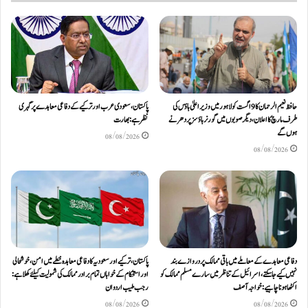
حافظ نعیم الرحمان کا 9 اگست کو لاہور میں وزیر اعلیٰ ہاؤس کی
پاکستان، سعودی عرب اور ترکیے کے دفاعی معاہدے پر گہری
طرف مارچ کا اعلان، دیگر صوبوں میں گورنر ہاؤسز پر دھرنے
نظر ہے: بھارت
ہوں گے
08/08/2026
08/08/2026
دفاعی معاہدےکے معاملے میں باقی ممالک پر دروازے بند
پاکستان، ترکیے اور سعودیہ کا دفاعی معاہدہ خطے میں امن، خوشحالی
نہیں کیے جاسکتے، اسرائیل کے تناظر میں سارے مسلم ممالک کو
اور استحکام کے خواہاں تمام برادر ممالک کی شمولیت کیلئےکھلا ہے:
اکٹھا ہونا چاہیے: خواجہ آصف
رجب طیب اردوان
08/08/2026
08/08/2026