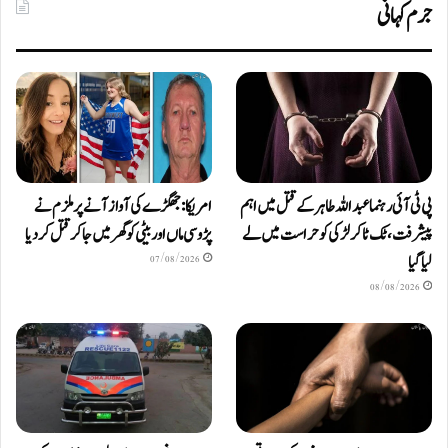
جرم کہانی
پی ٹی آئی رہنما عبداللہ طاہر کے قتل میں اہم
امریکا: جھگڑے کی آواز آنے پر ملزم نے
پیشرفت، ٹک ٹاکر لڑکی کو حراست میں لے
پڑوسی ماں اور بیٹی کو گھر میں جا کر قتل کر دیا
لیا گیا
07/08/2026
08/08/2026