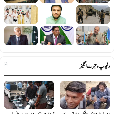
دلچسپ و حیرت انگیز