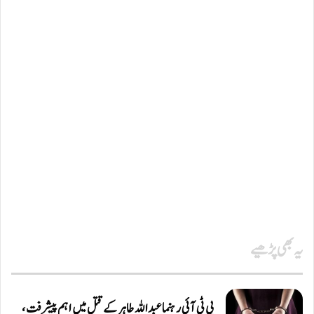
یہ بھی پڑھیے
پی ٹی آئی رہنما عبداللہ طاہر کے قتل میں اہم پیشرفت،