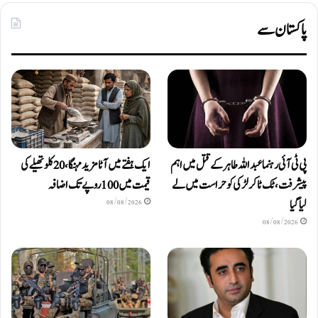
پاکستان سے
پی ٹی آئی رہنما عبداللہ طاہر کے قتل میں اہم
ایک ہفتے میں آٹا مزید مہنگا، 20 کلو تھیلے کی
پیشرفت، ٹک ٹاکر لڑکی کو حراست میں لے
قیمت میں 100 روپے تک اضافہ
لیا گیا
08/08/2026
08/08/2026