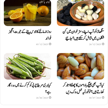
سنگھاڑا کو آپ اپنے دستر خوان میں کن
روزانہ مالٹے کا جوس پینے کے حیرت انگیز
شکلوں میں شامل کرسکتے ہیں ؟ جانیئے
فوائد
05/12/2025
26/12/2025
کیا آپ بھی بھیگے باداموں کا چھلکا اتار کر
کیا ہری مرچ چربی کو کم کرنے میں مددگار
کھاتے ہیں؟ تو فوراً یہ عمل روک دیں
ہے؟
26/06/2025
08/07/2025