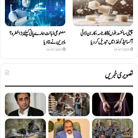
چینی سائنسدانوں کا کارنامہ، کاربن ڈائی
مصنوعی ذہانت ہمارے پانی کیلئے بڑا خطرہ؟
آکسائیڈ کو غذا میں تبدیل کردیا
ماہرین نے بتا دیا
18/07/2025
19/07/2025
تصویری خبریں