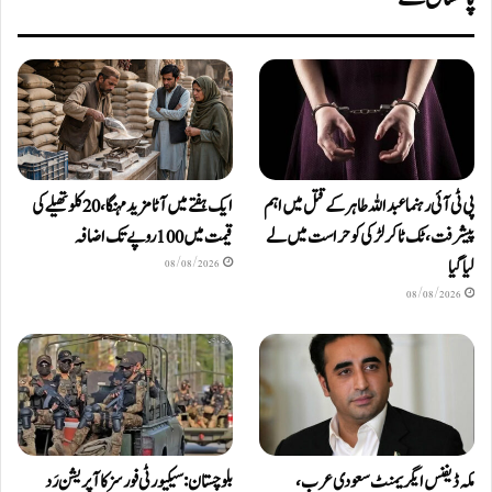
پی ٹی آئی رہنما عبداللہ طاہر کے قتل میں اہم
ایک ہفتے میں آٹا مزید مہنگا، 20 کلو تھیلے کی
پیشرفت، ٹک ٹاکر لڑکی کو حراست میں لے
قیمت میں 100 روپے تک اضافہ
لیا گیا
08/08/2026
08/08/2026
مکہ ڈیفنس ایگریمنٹ سعودی عرب،
بلوچستان: سیکیورٹی فورسز کا آپریشن رَد