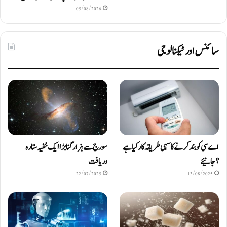
05/08/2026
سائنس اور ٹیکنالوجی
اے سی کو بند کرنے کا سہی طریقہ کار کیا ہے
سورج سے ہزار گنا بڑا ایک خفیہ ستارہ
؟ جانیئے
دریافت
22/07/2025
13/08/2025