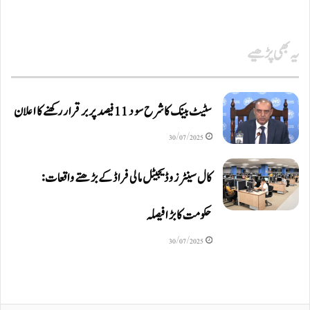
یہ بھی پڑھیے
سٹیٹ بینک کا شرح سود 11 فیصد پر برقرار رکھنے کا اعلان
30/07/2025
کال سینٹرز و ڈیجیٹل مالی فراڈ کے بڑھتے واقعات:
حکومت کا بڑا فیصلہ
30/07/2025