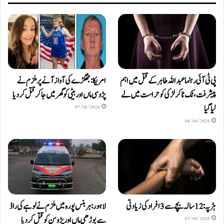
پی ٹی آئی رہنما عبداللہ طاہر کے قتل میں اہم
امریکا: جھگڑے کی آواز آنے پر ملزم نے
پیشرفت، ٹک ٹاکر لڑکی کو حراست میں لے
پڑوسی ماں اور بیٹی کو گھر میں جا کر قتل کر دیا
لیا گیا
07/08/2026
08/08/2026
ہڑپہ: 12 سالہ بچے سے 3 افراد کی زیادتی
لاہور: ہربنس پورہ میں ملزم نے لوہے کی راڈ
سے بوڑھی ماں اور پڑوسن کو قتل کر دیا
07/08/2026