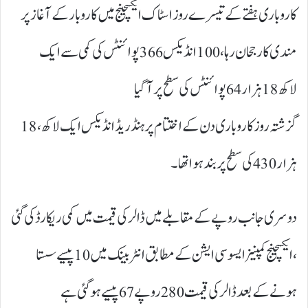
کاروباری ہفتے کے تیسرے روز اسٹاک ایکسچینج میں کاروبار کے آغاز پر
مندی کا رجحان رہا ، 100 انڈیکس 366 پوائنٹس کی کمی سے ایک
لاکھ 18 ہزار 64 پوائنٹس کی سطح پر آ گیا
گزشتہ روز کاروباری دن کے اختتام پر ہنڈریڈ انڈیکس ایک لاکھ ، 18
ہزار 430 کی سطح پر بند ہوا تھا۔
دوسری جانب روپے کے مقابلے میں ڈالر کی قیمت میں کمی ریکارڈ کی گئی
، ایکسچینج کمپنیزایسوسی ایشن کے مطابق انٹر بینک میں 10 پیسے سستا
ہونے کے بعد ڈالر کی قیمت 280 روپے 67 پیسے ہو گئی ہے