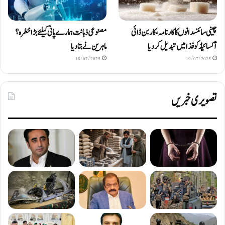
چینی سائنسدانوں کا کارنامہ، کاربن ڈائی
مصنوعی ذہانت ہمارے پانی کیلئے بڑا خطرہ؟
آکسائیڈ کو غذا میں تبدیل کردیا
ماہرین نے بتا دیا
18/07/2025
19/07/2025
تصویری خبریں