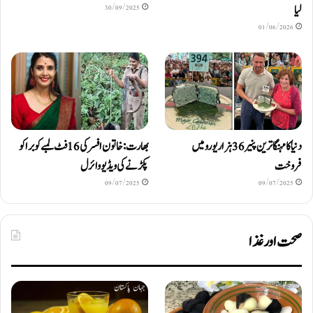
لیا
30/09/2025
01/06/2026
دنیا کا مہنگا ترین پنیر 36 ہزار یورو میں
بھارت: خاتون افسر کی 16 فٹ لمبے کوبرا کو
فروخت
پکڑنے کی ویڈیو وائرل
09/07/2025
09/07/2025
صحت اور غذا