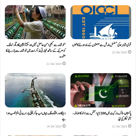
قومی شاہراہ کی مسلسل بندش سے صنعتوں کے بند ہونے کا خطرہ
’خوشامد سے کبھی امن حاصل نہیں ہو سکتا‘: چین کا دیگر ممالک
کو امریکہ کے ساتھ تجارتی مذاکرات میں خوشامد سے باز رہنے کا
23/04/2025
مشورہ
21/04/2025
پاکستان سٹاک مارکیٹ میں 1200 پوائنٹس سے زائد کا اضافہ،
دنیا کا دور افتادہ ملک جہاں اب جاکر پہلی بار اے ٹی ایم نصب ہوا
آٹو سیکٹر کی لیڈ
ہے
19/04/2025
21/04/2025