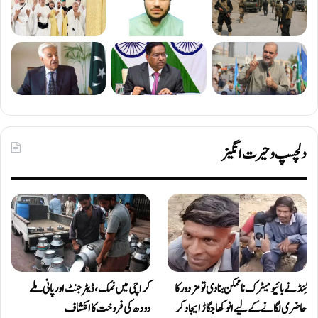
دلچسپ و حیرت انگیز
ٹِنڈ نے بائیومیٹرک ناممکن بنا دی تو مزدور کا
کراچی میں نمک، ڈیٹرجنٹ اور پانی ملے
حاضری لگانے کے لیے انوکھا جگاڑ ایجاد کر
دودھ کی فروخت کا انکشاف