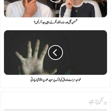
شبمن گِل اور سارہ ٹنڈولکر نے راہیں جدا کرلیں؟
خواجہ سرا سے بندوق کی نوک پر مبینہ طور پر اجتماعی زیادتی
یہ بھی پڑھیے