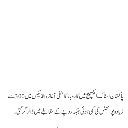
پاکستان اسٹاک ایکسچینج میں کاروبار کا منفی آغاز ، انڈیکس میں 300 سے
زیادہ پوائنٹس کی کمی ہوئی جبکہ روپے کے مقابلے میں ڈالر گر گئی۔