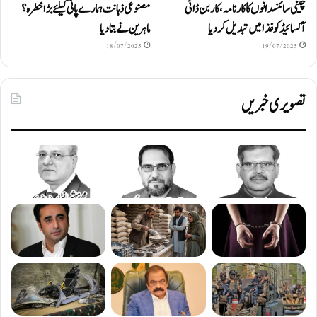
چینی سائنسدانوں کا کارنامہ، کاربن ڈائی
مصنوعی ذہانت ہمارے پانی کیلئے بڑا خطرہ؟
آکسائیڈ کو غذا میں تبدیل کردیا
ماہرین نے بتا دیا
18/07/2025
19/07/2025
تصویری خبریں