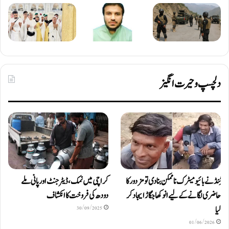
دلچسپ و حیرت انگیز
ٹِنڈ نے بائیومیٹرک ناممکن بنا دی تو مزدور کا
کراچی میں نمک، ڈیٹرجنٹ اور پانی ملے
حاضری لگانے کے لیے انوکھا جگاڑ ایجاد کر
دودھ کی فروخت کا انکشاف
لیا
30/09/2025
01/06/2026