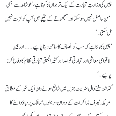
چین کی وزارتِ تجارت کے ایک ترجمان کا کہنا ہے، ’خوشامد سے کبھی
امن حاصل نہیں ہو سکتا اور سمجھوتے کے نتیجے میں آپ کو عزت نہیں
مل سکتی۔‘
’چین کا ماننا ہے کہ سب کو انصاف کا ساتھ دینا چاہیے۔۔۔ اور بین
الاقوامی معاشی اور تجارتی قواعد اور کثیر الجہتی تجارتی نظام کا دفاع کرنا
چاہیے۔‘
گذشتہ ہفتے وال سٹریٹ جنرل میں شائع ہونے والی ایک خبر کے مطابق
امریکہ ٹیرف مذاکرات کے دوران درجنوں ممالک پر دباؤ دالنے کا