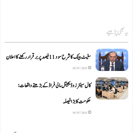
یہ بھی پڑھیے
سٹیٹ بینک کا شرح سود 11 فیصد پر برقرار رکھنے کا اعلان
30/07/2025
کال سینٹرز و ڈیجیٹل مالی فراڈ کے بڑھتے واقعات:
حکومت کا بڑا فیصلہ
30/07/2025