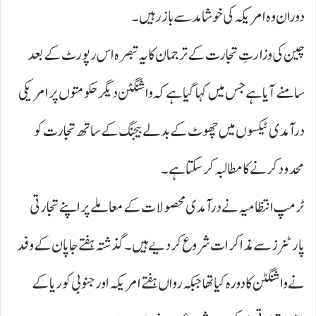
دوران وہ امریکہ کی خوشامد سے باز رہیں۔
چین کی وزارتِ تجارت کے ترجمان کا یہ تبصرہ اس رپورٹ کے بعد
سامنے آیا ہے جس میں کہا گیا ہے کہ واشنگٹن دیگر حکومتوں پر امریکی
درآمدی ٹیکسوں میں چھوٹ کے بدلے بیجنگ کے ساتھ تجارت کو
محدود کرنے کا مطالبہ کر سکتا ہے۔
ٹرمپ انتظامیہ نے درآمدی محصولات کے معاملے پر اپنے تجارتی
پارٹنرز سے مذاکرات شروع کر دیے ہیں۔ گذشتہ ہفتے جاپان کے وفد
نے واشنگٹن کا دورہ کیا تھا جبکہ رواں ہفتے امریکہ اور جنوبی کوریا کے