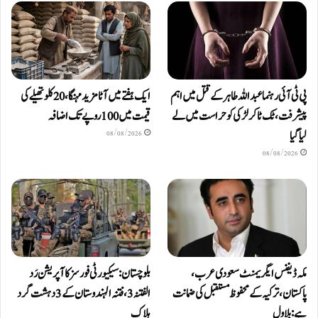
پی ٹی آئی رہنما عبداللہ طاہر کے قتل میں اہم
ایک ہفتے میں آٹا مزید مہنگا، 20 کلو تھیلے کی
پیشرفت، ٹک ٹاکر لڑکی کو حراست میں لے
قیمت میں 100 روپے تک اضافہ
لیا گیا
08/08/2026
08/08/2026
مکہ ڈیفنس ایگریمنٹ سعودی عرب،
بلوچستان: سیکیورٹی فورسز کا آپریشن رَد
پاکستان، ترکیہ کے محفوظ مستقبل کی ضمانت
الفتنہ 3، فتنہ الہندوستان کے 3 دہشت گرد
ہے: بلاول
ہلاک