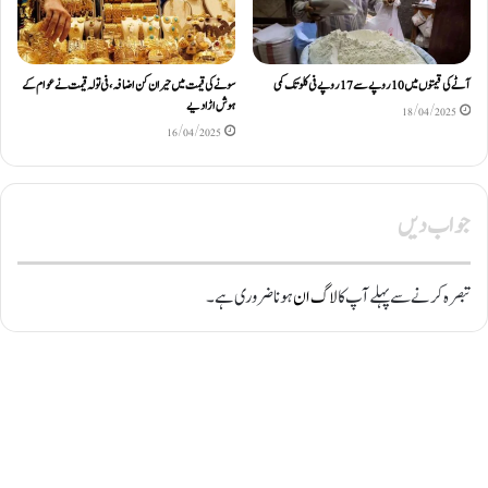
آٹے کی قیمتوں میں 10 روپے سے 17 روپے فی کلو تک کمی
سونے کی قیمت میں حیران کن اضافہ، فی تولہ قیمت نے عوام کے
ہوش اڑادیے
18/04/2025
16/04/2025
جواب دیں
تبصرہ کرنے سے پہلے آپ کا
لاگ ان
ہونا ضروری ہے۔