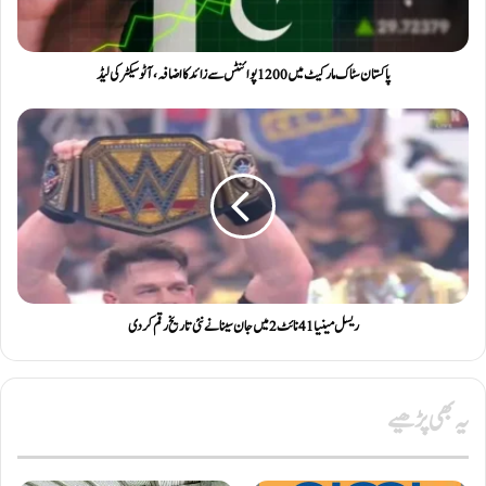
پاکستان سٹاک مارکیٹ میں 1200 پوائنٹس سے زائد کا اضافہ، آٹو سیکٹر کی لیڈ
ریسل مینیا 41 نائٹ 2 میں جان سینا نے نئی تاریخ رقم کر دی
یہ بھی پڑھیے