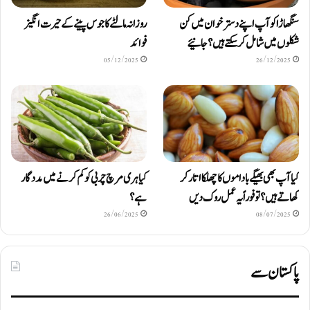
سنگھاڑا کو آپ اپنے دستر خوان میں کن
روزانہ مالٹے کا جوس پینے کے حیرت انگیز
شکلوں میں شامل کرسکتے ہیں ؟ جانیئے
فوائد
05/12/2025
26/12/2025
کیا آپ بھی بھیگے باداموں کا چھلکا اتار کر
کیا ہری مرچ چربی کو کم کرنے میں مددگار
کھاتے ہیں؟ تو فوراً یہ عمل روک دیں
ہے؟
26/06/2025
08/07/2025
پاکستان سے