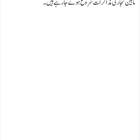
مابین تجارتی مذاکرات شروع ہونے جا رہے ہیں۔