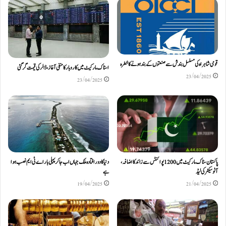
قومی شاہراہ کی مسلسل بندش سے صنعتوں کے بند ہونے کا خطرہ
اسٹاک مارکیٹ میں کاروبار کا منفی آغاز ، ڈالر کی قیمت گر گئی
23/04/2025
23/04/2025
پاکستان سٹاک مارکیٹ میں 1200 پوائنٹس سے زائد کا اضافہ،
دنیا کا دور افتادہ ملک جہاں اب جاکر پہلی بار اے ٹی ایم نصب ہوا
آٹو سیکٹر کی لیڈ
ہے
19/04/2025
21/04/2025