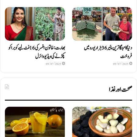
دنیا کا مہنگا ترین پنیر 36 ہزار یورو میں
بھارت: خاتون افسر کی 16 فٹ لمبے کوبرا کو
فروخت
پکڑنے کی ویڈیو وائرل
09/07/2025
09/07/2025
صحت اور غذا