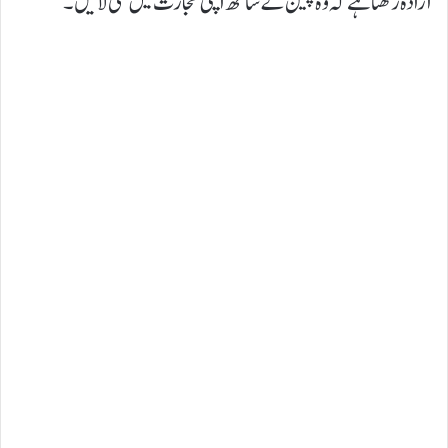
ارادہ رکھتا ہے کہ وہ چین کے ساتھ اپنی تجارت میں کمی لائیں۔