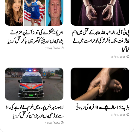
پی ٹی آئی رہنما عبداللہ طاہر کے قتل میں اہم
امریکا: جھگڑے کی آواز آنے پر ملزم نے
پیشرفت، ٹک ٹاکر لڑکی کو حراست میں لے
پڑوسی ماں اور بیٹی کو گھر میں جا کر قتل کر دیا
لیا گیا
07/08/2026
08/08/2026
ہڑپہ: 12 سالہ بچے سے 3 افراد کی زیادتی
لاہور: ہربنس پورہ میں ملزم نے لوہے کی راڈ
سے بوڑھی ماں اور پڑوسن کو قتل کر دیا
07/08/2026
05/08/2026