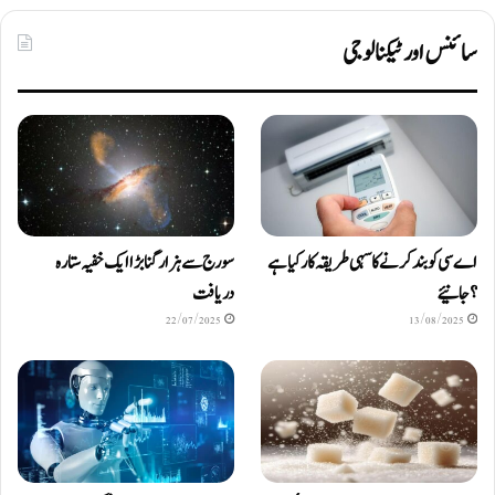
سائنس اور ٹیکنالوجی
اے سی کو بند کرنے کا سہی طریقہ کار کیا ہے
سورج سے ہزار گنا بڑا ایک خفیہ ستارہ
؟ جانیئے
دریافت
22/07/2025
13/08/2025