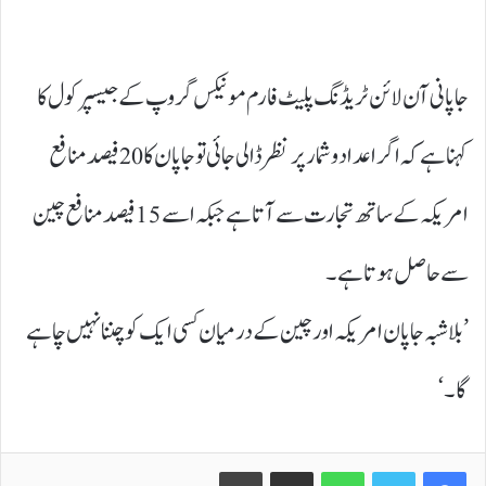
جاپانی آن لائن ٹریڈنگ پلیٹ فارم مونیکس گروپ کے جیسپر کول کا
کہنا ہے کہ اگر اعداد و شمار پر نظر ڈالی جائی تو جاپان کا 20 فیصد منافع
امریکہ کے ساتھ تجارت سے آتا ہے جبکہ اسے 15 فیصد منافع چین
سے حاصل ہوتا ہے۔
’بلاشبہ جاپان امریکہ اور چین کے درمیان کسی ایک کو چننا نہیں چاہے
گا۔‘
Print
Share via Email
WhatsApp
Twitter
Facebook