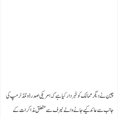
چین نے دیگر ممالک کو خبردار کیا ہے کہ امریکی صدر ڈونلڈ ٹرمپ کی
جانب سے عائد کیے جانے والے ٹیرف سے متعلق مذاکرات کے