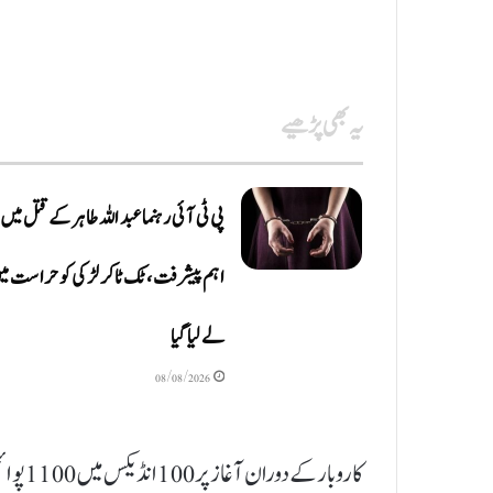
یہ بھی پڑھیے
پی ٹی آئی رہنما عبداللہ طاہر کے قتل میں
اہم پیشرفت، ٹک ٹاکر لڑکی کو حراست می
لے لیا گیا
08/08/2026
کاروبار