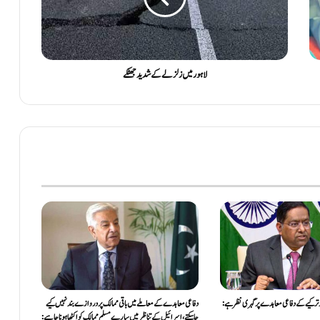
لاہور میں زلزلے کے شدید جھٹکے
ترکیے کے دفاعی معاہدے پر گہری نظر ہے:
دفاعی معاہدےکے معاملے میں باقی ممالک پر دروازے بند نہیں کیے
جاسکتے، اسرائیل کے تناظر میں سارے مسلم ممالک کو اکٹھا ہونا چاہیے: