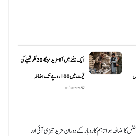
ایک ہفتے میں آٹا مزید مہنگا، 20 کلو تھیلے کی
ں
قیمت میں 100 روپے تک اضافہ
08/08/2026
 کے دوران آغاز پر 100 انڈیکس میں 1100 پوائنٹس کا اضافہ ہوا تاہم کاروبار کے دوران مزید تیزی آئی اور