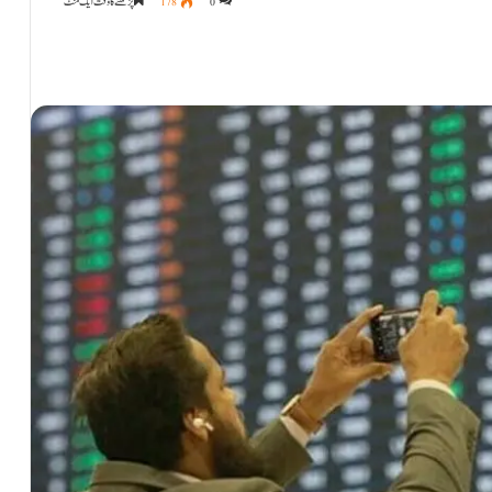
0
178
پڑھنے کا وقت ایک منٹ