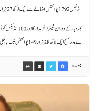
انڈیکس 1792 پوائنٹس اضافے سے ایک لاکھ 27 ہزار کی نئی بلند ترین سطح عبور کرگیا۔
سے بلند سطح ایک لاکھ 28 ہزار 149 پوائنٹس تک جاچکی ہے
Print
Share via Email
Twitter
Facebook
Share
t