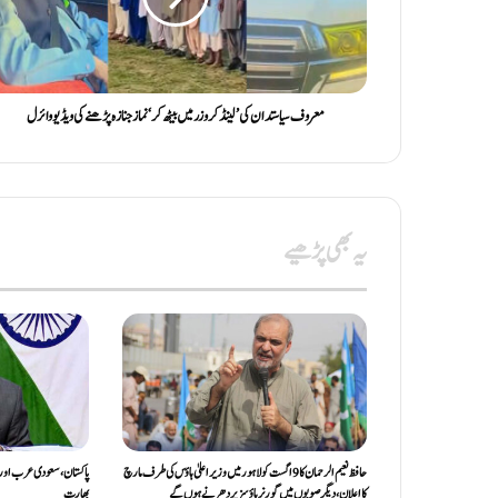
معروف سیاستدان کی ’لینڈ کروزر میں بیٹھ کر‘ نماز جنازہ پڑھنے کی ویڈیو وائرل
یہ بھی پڑھیے
حافظ نعیم الرحمان کا 9 اگست کو لاہور میں وزیر اعلیٰ ہاؤس کی طرف مارچ
پاکستان، سعودی عرب اور 
کا اعلان، دیگر صوبوں میں گورنر ہاؤسز پر دھرنے ہوں گے
بھارت