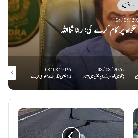
تازہ ترین
08/08/20
ی و اسرائیلی طیارے نمائش کیلئے پیش کر دیے
/08/2026
08/08/2026
08/08/2026
ہنگو میں فورسز کے آپریشن میں 7 خارجی دہشتگرد ہلاک، بہادری سے لڑتے ہوئے کیپٹن شہید
مکہ ڈیفنس ایگریمنٹ سعودی عرب، پاکستان، ترکیہ کے محفوظ مستقبل کی ضمانت ہے: بلاول
بلوچستان: سیکیورٹی فورسز کا آپریشن رَد الفتنہ 3، فتنہ الہندوستان کے 3 دہشت گرد ہلاک