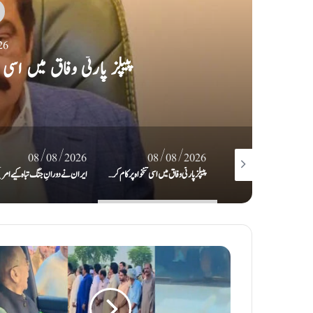
26
ایران نے دورانِ جنگ تباہ کیے امریک
08/08/2026
08/08/2026
08/08/2
پیپلز پارٹی وفاق میں اسی تنخواہ پر کام کرے گی: رانا ثنااللہ
ایران نے دورانِ جنگ تباہ کیے امریکی و اسرائیلی طیارے نمائش کیلئے پیش کر دیے