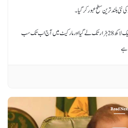
کاروبار کےد وران شیئرز خریدار کا زور 100 انڈیکس کو ایک لاکھ 28 ہزار تک لے گیا اور مارکیٹ میں آج اب تک سب
Read Nex