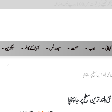
پاکستان، ترکیہ کے محفوظ مستقبل کی ضمانت ہے: بلاول
کہانی
ادب
صحت
سپورٹس
آج کے کالم
میگزین