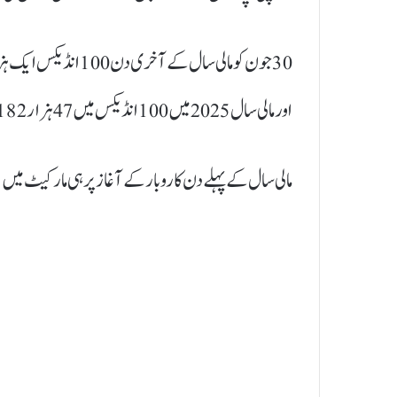
اور مالی سال 2025 میں 100 انڈیکس میں 47 ہزار 182 پوائنٹس کا اضافہ ہوا ہے۔
مالی سال کے پہلے دن کاروبار کے آغاز پر ہی مارکیٹ میں مثب