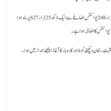
30 جون کو مالی سال کے آخری دن 100 انڈیکس ایک ہزار248 پوائنٹس اضافے سے ایک لاکھ 25 ہزار 627 پر بند ہوا
ت رجحان دیکھنے کو ملا اور کاروبار کا آغاز اچھے انداز میں ہوا۔