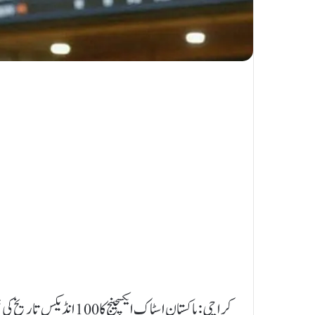
کراچی: پاکستان اسٹاک ایکسچینج کا 100 انڈیکس تاریخ کی نئی بلند ترین سطح پر جا پہنچا۔