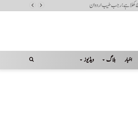
رتب ہونگے: فیصل بن فرحان
اخبار
بلاگ
ویڈیوز
Search
for