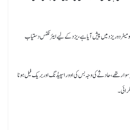
ستانی سفیر مدثر ٹیپو نے کہا کہ حادثہ تہران سے 700 کلو میٹر دور یزد میں پیش آیا ہے، یزد کے لیے ایئر ٹکٹس دستیاب
ہا کہ حادثہ پیش آنے والی بس میں 51 مساٖفر سوار تھے، حادثے کی وجہ بس کی اوور اسپیڈنگ اور بریک فیل ہونا
کرائی۔