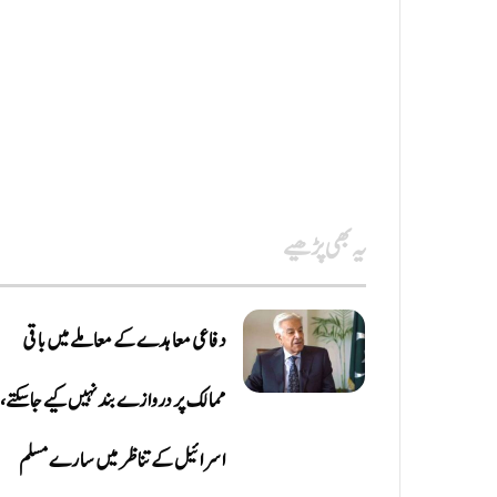
یہ بھی پڑھیے
دفاعی معاہدےکے معاملے میں باقی
ممالک پر دروازے بند نہیں کیے جاسکتے،
اسرائیل کے تناظر میں سارے مسلم