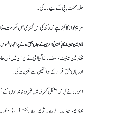
جلد صحت یابی کے لیے دعا کی۔
مریم نواز کا کہنا ہے کہ دکھ کی اس گھڑی میں حکومت پ
چیئرمین سینیٹ کا پاکستانی زائرین کے جاں بحق ہونے پر اظہارِ افسوس
چیئرمین سینیٹ یوسف رضا گیلانی نے ایران میں بس حادثے
اور جاں بحق افراد کے لواحقین سے تعزیت کی۔
انہوں نے کہا کہ مشکل گھڑی میں غمزدہ خاندانوں کے دک
چیئرمین سینیٹ نے حادثے میں جاں بحق افراد کی مغفرت 