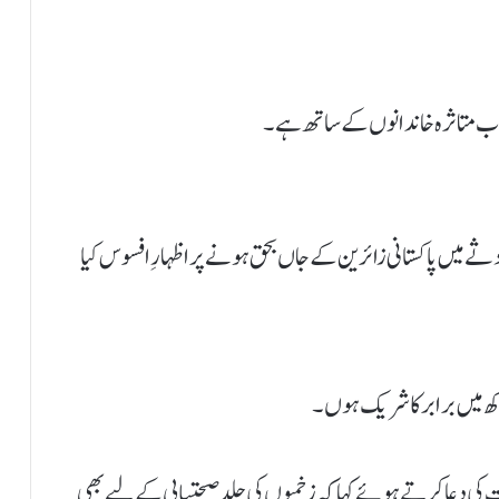
نجاب متاثرہ خاندانوں کے ساتھ ہے۔
 میں پاکستانی زائرین کے جاں بحق ہونے پر اظہارِ افسوس کیا
ھ میں برابر کا شریک ہوں۔
کی دعا کرتے ہوئے کہا کہ زخمیوں کی جلد صحتیابی کے لیے بھی