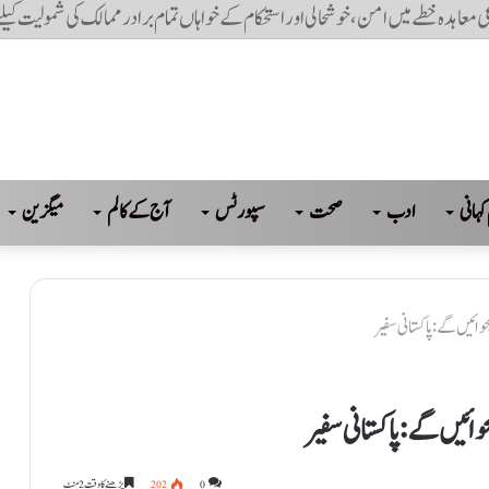
اعی معاہدہ علاقائی امن کیلئے مددگار ثابت ہوگا جس کے مثبت اثرات پورے خطے پر م
کہانی
ادب
صحت
سپورٹس
آج کے کالم
میگزین
ائیں گے: پاکستانی سفیر
ائیں گے: پاکستانی سفیر
0
202
پڑھنے کا وقت 2 منٹ