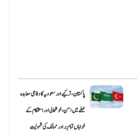
پاکستان، ترکیے اور سعودیہ کا دفاعی معاہدہ
خطے میں امن، خوشحالی اور استحکام کے
خواہاں تمام برادر ممالک کی شمولیت