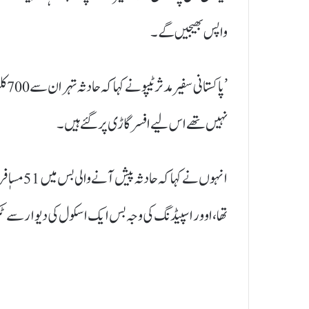
واپس بھیجیں گے۔
’پاک
نہیں تھے اس لیے افسر گاڑی پر گئے ہیں۔
انہوں نے ک
تھا، اوور اسپیڈنگ کی وجہ بس ایک اسکول کی دیوار سے ٹ