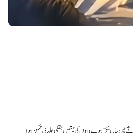
 حادثے میں جاں بحق ہونے والوں کی میتیں جتنی جلدی ممکن ہوا