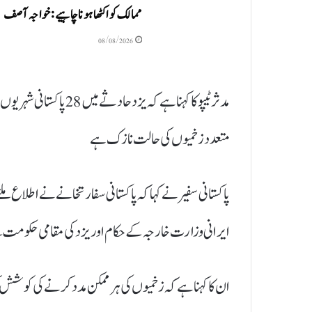
ممالک کو اکٹھا ہونا چاہیے: خواجہ آصف
08/08/2026
متعدد زخمیوں کی حالت نازک ہے
پاکستانی سفیر نے کہا کہ پاکستانی سفارتخانے نے اطلاع ملتے
ایرانی وزارت خارجہ کے حکام اور یزد کی مقامی حکومت 
ان کا کہنا ہے کہ زخمیوں کی ہر ممکن مدد کرنے کی کوشش ک