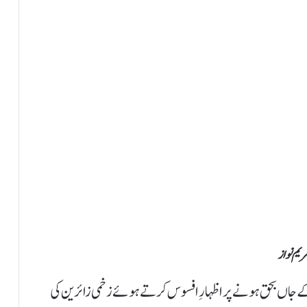
یم نواز
کے جاں بحق ہونے پر اظہارِ افسوس کرتے ہوئے زخمی زائرین کی