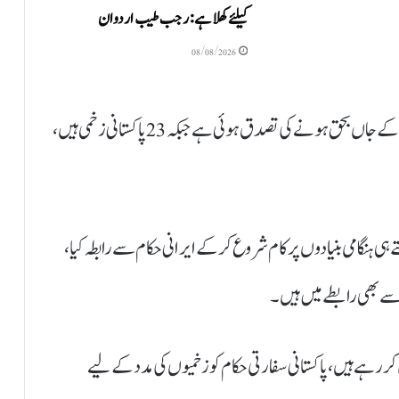
کیلئےکھلا ہے: رجب طیب اردوان
08/08/2026
مدثر ٹیپو کا کہنا ہے کہ یزد حادثے میں 28 پاکستانی شہریوں کے جاں بحق ہونے کی تصدق ہوئی ہے جبکہ 23 پاکستانی زخمی ہیں،
 ہی ہنگامی بنیادوں پر کام شروع کر کے ایرانی حکام سے رابطہ کیا،
سے بھی رابطے میں ہیں۔
ر رہے ہیں، پاکستانی سفارتی حکام کو زخمیوں کی مدد کے لیے