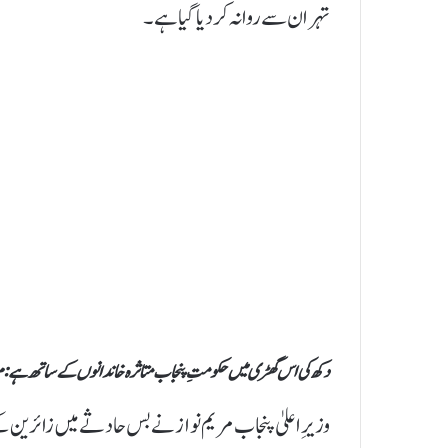
تہران سے روانہ کر دیا گیا ہے۔
دکھ کی اس گھڑی میں حکومتِ پنجاب متاثرہ خاندانوں کے ساتھ ہے: مر
وزیرِ اعلیٰ پنجاب مریم نواز نے بس حادثے میں زائرین 