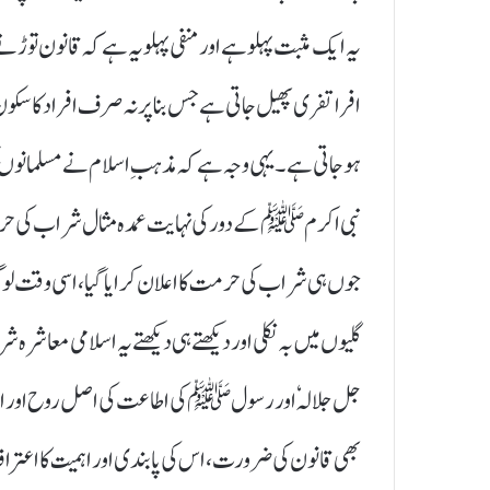
یہ ایک مثبت پہلو ہے اور منفی پہلو یہ ہے کہ قانون تو
افراتفری پھیل جاتی ہے جس بنا پر نہ صرف افراد کا سکون
ہوجاتی ہے۔ یہی وجہ ہے کہ مذہبِ اسلام نے مسلمانوں کو
نبی اکرم ﷺکے دور کی نہایت عمدہ مثال شراب کی حرمت
جوں ہی شراب کی حرمت کا اعلان کرایا گیا، اسی وقت ل
گلیوں میں بہ نکلی اور دیکھتے ہی دیکھتے یہ اسلامی معاشرہ
جل جلالہٗ اور رسول ﷺکی اطاعت کی اصل روح اور اسلام
بھی قانون کی ضرورت، اس کی پابندی اور اہمیت کا اعترا