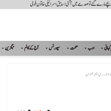
یا ہے، جب تک عوام کی حاکمیت تسلیم نہیں کریں گے تب تک سسٹم نہیں چل پائےگا: بلا
کہانی
ادب
صحت
سپورٹس
آج کے کالم
میگزین
ع ہونا ۔۔ سی ایم رضوان