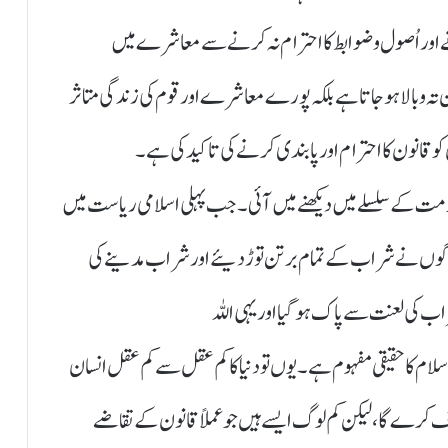
ڑنے اور اُصول وضوابط کا احترام نہ کرنے سے معاشرے میں
 تہ و بالا ہوجاتاہے بلکہ پورے معاشرے اور قوم کی زندگی متاثر
 قانون کا احترام اور پابندی کرنے کی تاکید کی ہے۔
 کے سلسلے میں دیکھنے میں آئی۔ جب پہلی اسلامی ریاست میں
وگوں نے شراب کے تمام برتن توڑ دیئے اور شراب مدینے کی
 شراب کی لعنت سے پاک ہوگیا اور یہی اللہ
 کا حقیقی مفہوم ہے۔یوں تو دنیا کا کم عقل سے کم عقل انسان
ف کرے گا، لیکن کم لوگ ایسے ہیں جو عملاً قانون کے تقاضے