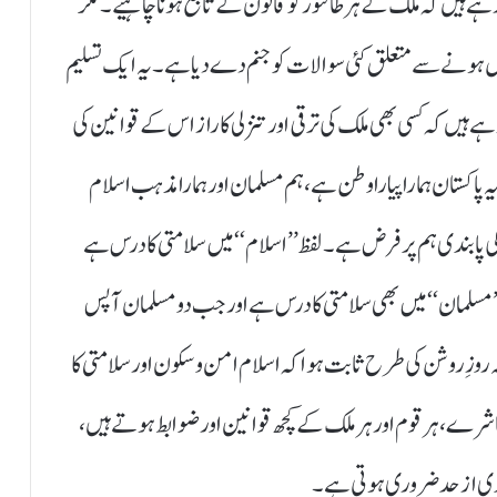
رہے ہیں کہ ملک کے ہر طاقتور کو قانون کے تابع ہونا چاہیے۔ مگر
ہونے سے متعلق کئی سوالات کو جنم دے دیا ہے۔ یہ ایک تسلیم
 ہیں کہ کسی بھی ملک کی ترقی اور تنزلی کا راز اس کے قوانین کی
 پاکستان ہمارا پیارا وطن ہے ، ہم مسلمان اورہمارا مذہب اسلام
س کی پابندی ہم پر فرض ہے۔ لفظ ’’اسلام‘‘ میں سلامتی کا درس ہے
ظِ ’’مسلمان‘‘ میں بھی سلامتی کا درس ہے اور جب دو مسلمان آپس
نچہ روزِ روشن کی طرح ثابت ہوا کہ اسلام امن وسکون اور سلامتی کا
، ہرقوم اور ہرملک کے کچھ قوانین اور ضوابط ہوتے ہیں،
ندی از حد ضروری ہوتی ہے۔