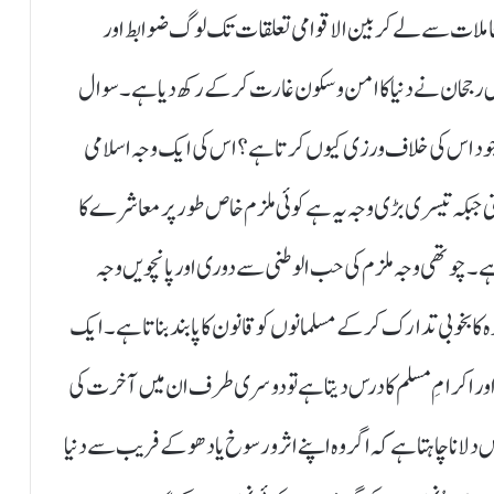
املات سے لے کر بین الاقوامی تعلقات تک لوگ ضوابط اور
 رجحان نے دنیا کا امن وسکون غارت کر کے رکھ دیا ہے۔ سوال
وجود اس کی خلاف ورزی کیوں کرتا ہے؟ اس کی ایک وجہ اسلامی
 جبکہ تیسری بڑی وجہ یہ ہے کوئی ملزم خاص طور پر معاشرے کا
تا ہے۔ چوتھی وجہ ملزم کی حب الوطنی سے دوری اورپانچویں وجہ
 بخوبی تدارک کر کے مسلمانوں کو قانون کا پابند بناتا ہے۔ ایک
 اور اکرامِ مسلم کا درس دیتا ہے تو دوسری طرف ان میں آخرت کی
دلانا چاہتا ہے کہ اگر وہ اپنے اثر و رسوخ یا دھوکے فریب سے دنیا