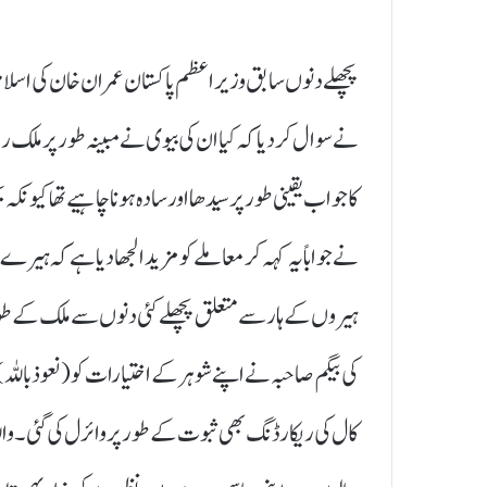
پچھلے دنوں سابق وزیراعظم پاکستان عمران خان کی اسلام 
نے سوال کر دیا کہ کیا ان کی بیوی نے مبینہ طور پر مل
کا جواب یقینی طور پر سیدھا اور سادہ ہونا چاہیے تھاکیونک
نے جواباً یہ کہہ کر معاملے کو مزید الجھا دیا ہے کہ ہیر
ہیروں کے ہار سے متعلق پچھلے کئی دنوں سے ملک کے طو
کی بیگم صاحبہ نے اپنے شوہر کے اختیارات کو (نعوذبا
کال کی ریکارڈنگ بھی ثبوت کے طور پر وائرل کی گئی۔ والل