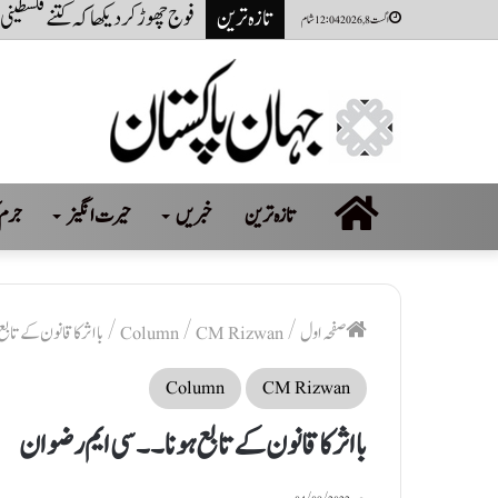
تازہ ترین
نظام ناکام نہیں ناکام کروایاگ
اگست 8, 2026 12:04 شام
صفحہ
تازہ ترین
خبریں
حیرت انگیز
جرم 
اول
صفحہ اول
/
CM Rizwan
/
Column
/
بااثر کا قانون کے تاب
Column
CM Rizwan
بااثر کا قانون کے تابع ہونا ۔۔ سی ایم رضوان