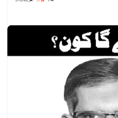
0
282
پڑھنے کا وقت 5 منٹ