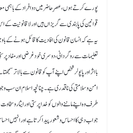
پورے کرتے ہوں، عصرِ حاضر میں دو افراد کے باہمی مع
قوانین کی پابندی سے گریزاں ہیں اور لاقانونیت کے اس
یہ ہے کہ انسان قانون کی افادیت کا قائل ہونے کے با
تعلیمات سے روگردانی، دوسری خود غرضی اور مفاد پرستی
بااثر اور پاپولر شخص اپنے آپ کو قانون سے بالا تر سمجھ
امن وسلامتی کی ناقدری ہے۔ چنانچہ اسلام ان سب وجوہ کا
طرف وہ اپنے ماننے والوں کو خدا پرستی اور ایثار وسخاوت
جواب دہی کا احساس وشعور پیدا کرتا ہے اور انہیں احساس 