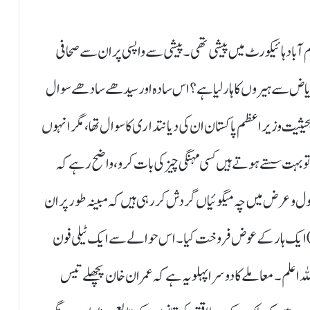
آباد ہائیکورٹ میں پیشی تھی۔ پیشی سے واپسی پر ان سے صحافی
ک ریاض سے ہیروں کا ہار لیا ہے؟ اس سادہ اور سیدھے سادھے سوال
ہ بحیثیت وزیراعظم پاکستان ان کی دیانتداری کا سوال تھا، مگر انہوں
ے تو بہت سستے ہوتے ہیں کسی مہنگی چیز کی بات کرو، واضح رہے کہ
ل و عرض میں چہ میگوئیاں گردش کررہی ہیں کہ مبینہ طور پر ان
للہ) ایک ہار کے عوض فروخت کیا۔ اس حوالے سے ایک ٹیلی فون
ہ اعلم۔ معاملے کا دوسرا پہلو یہ ہے کہ عمران خان پچھلے تیس