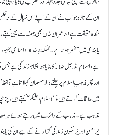
سالوں سے اپنی سیاسی جدوجہد اور نظریے کی بنیاد یہی بتا 
ان کے تازہ جواب نے ان کے اپنے اس خیال کے برعکس 
شدہ حقیقت ہے اور عمران خان بھی ہمیشہ سے یہی کہتے رہے
پابندی میں مضمر ہوتا ہے۔ مملکتِ خداداد اسلامی جمہوریہ
ہے، اسلام اللہ جل جلالہٗ کا بنایا ہوا نظامِ زندگی ہے ج
اور پھر مذہبِ اسلام پر چلنے والا مسلمان کہلاتا ہے تو لف
میں ملاقات کرتے ہیں تو ’’السلام و علیکم‘‘ کہتے ہیں، چنا
مذہب ہے۔ مذہب کے دائرے میں رہتے ہوئے ہر معاشرے
پُرامن اور پُر سکون زندگی گزارنے کے لیے ان کی پاب