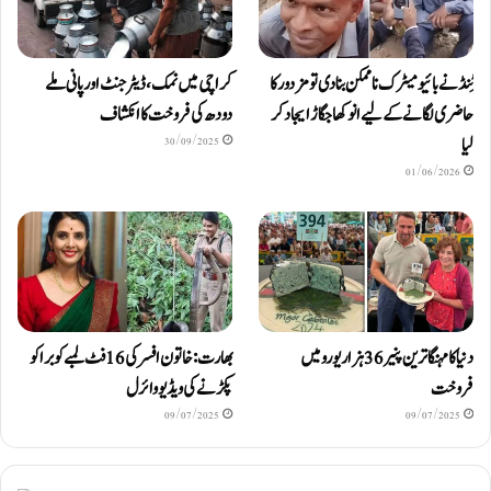
ٹِنڈ نے بائیومیٹرک ناممکن بنا دی تو مزدور کا
کراچی میں نمک، ڈیٹرجنٹ اور پانی ملے
حاضری لگانے کے لیے انوکھا جگاڑ ایجاد کر
دودھ کی فروخت کا انکشاف
لیا
30/09/2025
01/06/2026
دنیا کا مہنگا ترین پنیر 36 ہزار یورو میں
بھارت: خاتون افسر کی 16 فٹ لمبے کوبرا کو
فروخت
پکڑنے کی ویڈیو وائرل
09/07/2025
09/07/2025