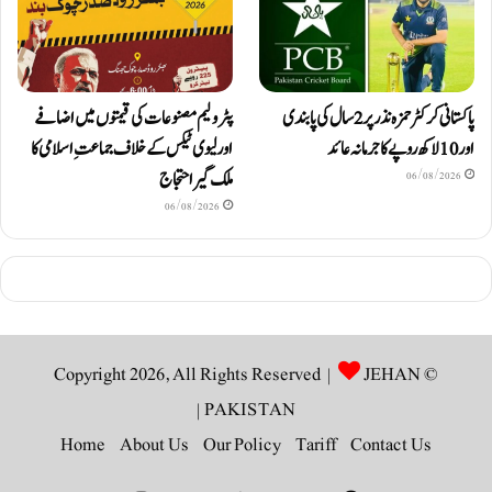
پاکستانی کرکٹر حمزہ نذر پر 2 سال کی پابندی
پٹرولیم مصنوعات کی قیمتوں میں اضافے
اور 10 لاکھ روپےکا جرمانہ عائد
اور لیوی ٹیکس کے خلاف جماعتِ اسلامی کا
ملک گیر احتجاج
06/08/2026
06/08/2026
JEHAN
© Copyright 2026, All Rights Reserved |
|
PAKISTAN
Home
About Us
Our Policy
Tariff
Contact Us