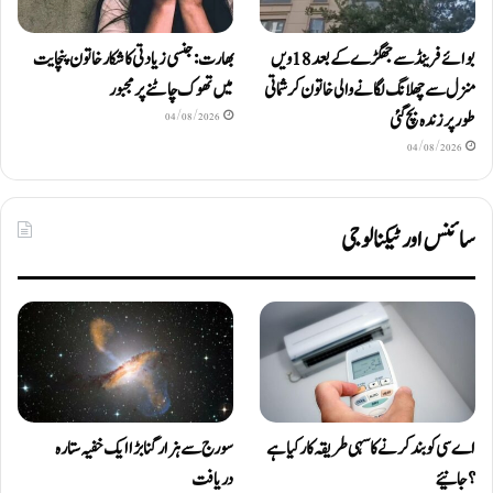
بوائے فرینڈ سے جھگڑے کے بعد 18 ویں
بھارت: جنسی زیادتی کا شکار خاتون پنچایت
منزل سے چھلانگ لگانے والی خاتون کرشماتی
میں تھوک چاٹنے پر مجبور
طور پر زندہ بچ گئی
04/08/2026
04/08/2026
سائنس اور ٹیکنالوجی
اے سی کو بند کرنے کا سہی طریقہ کار کیا ہے
سورج سے ہزار گنا بڑا ایک خفیہ ستارہ
؟ جانیئے
دریافت