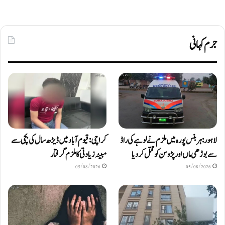
جرم کہانی
لاہور: ہربنس پورہ میں ملزم نے لوہے کی راڈ
کراچی: قیوم آباد میں ڈیڑھ سال کی بچی سے
سے بوڑھی ماں اور پڑوسن کو قتل کر دیا
مبینہ زیادتی کا ملزم گرفتار
05/08/2026
05/08/2026