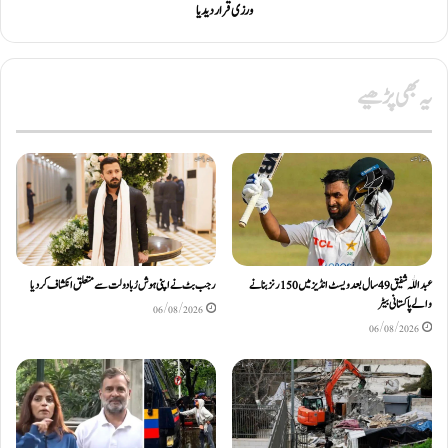
ورزی قرار دیدیا
یہ بھی پڑھیے
عبداللّٰہ شفیق 49 سال بعد ویسٹ انڈیز میں 150 رنز بنانے
رجب بٹ نے اپنی ہوش رُبا دولت سے متعلق انکشاف کردیا
والے پاکستانی بیٹر
06/08/2026
06/08/2026