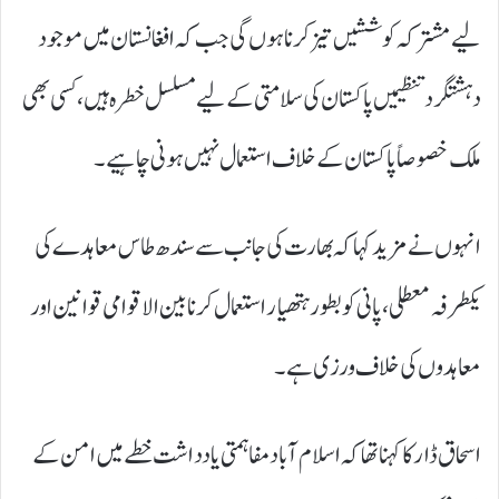
لیے مشترکہ کوششیں تیز کرنا ہوں گی جب کہ افغانستان میں موجود
دہشتگرد تنظیمیں پاکستان کی سلامتی کے لیے مسلسل خطرہ ہیں، کسی بھی
ملک خصوصاً پاکستان کے خلاف استعمال نہیں ہونی چاہیے۔
انہوں نے مزید کہا کہ بھارت کی جانب سے سندھ طاس معاہدے کی
یکطرفہ معطلی، پانی کو بطور ہتھیار استعمال کرنا بین الاقوامی قوانین اور
معاہدوں کی خلاف ورزی ہے۔
اسحاق ڈار کا کہنا تھا کہ اسلام آباد مفاہمتی یادداشت خطے میں امن کے