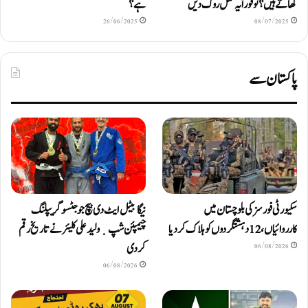
کھاتے ہیں؟ تو فوراً یہ عمل روک دیں
ہے؟
26/06/2025
08/07/2025
پاکستان سے
سکیورٹی فورسز کی بلوچستان میں
نیگا بیٹل ایٹ دی بیچ جوجٹسو گریپلنگ
کارروائیاں، 12 دہشتگردوں کو ہلاک کردیا
چیمپئن شپ ٜ ولید علی کلیئر نے تاریخ رقم
کر دی
06/08/2026
06/08/2026