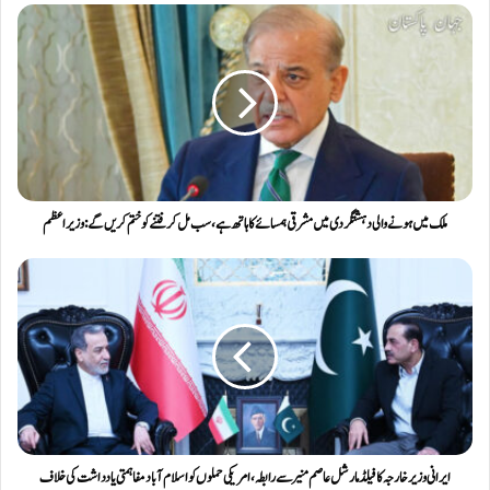
ملک میں ہونے والی دہشتگردی میں مشرقی ہمسائے کا ہاتھ ہے، سب مل کر فتنےکو ختم کریں گے: وزیراعظم
ایرانی وزیرخارجہ کا فیلڈ مارشل عاصم منیر سے رابطہ، امریکی حملوں کو اسلام آباد مفاہمتی یادداشت کی خلاف