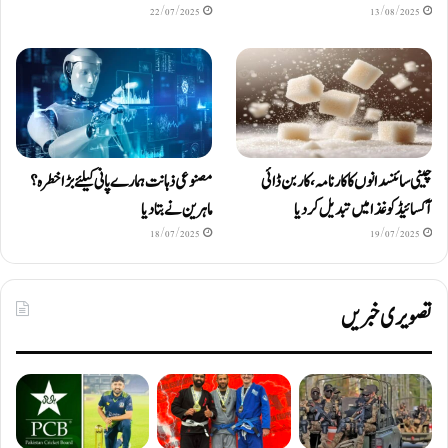
22/07/2025
13/08/2025
چینی سائنسدانوں کا کارنامہ، کاربن ڈائی
مصنوعی ذہانت ہمارے پانی کیلئے بڑا خطرہ؟
آکسائیڈ کو غذا میں تبدیل کردیا
ماہرین نے بتا دیا
18/07/2025
19/07/2025
تصویری خبریں