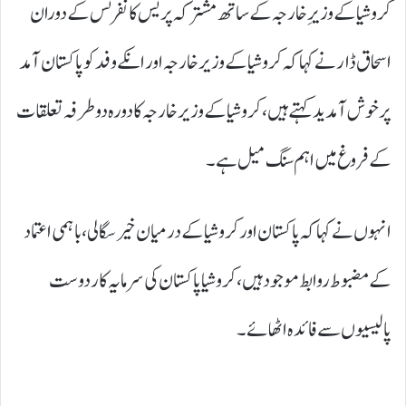
کروشیا کے وزیرِ خارجہ کے ساتھ مشترکہ پریس کانفرنس کے دوران
اسحاق ڈار نے کہا کہ کروشیاکےوزیرخارجہ اور انکے وفد کو پاکستان آمد
پر خوش آمدید کہتے ہیں، کروشیا کےوزیر خارجہ کا دورہ دوطرفہ تعلقات
کے فروغ میں اہم سنگ میل ہے۔
انہوں نے کہا کہ پاکستان اور کروشیا کے درمیان خیرسگالی، باہمی اعتماد
کے مضبوط روابط موجود ہیں، کروشیا پاکستان کی سرمایہ کار دوست
پالیسیوں سے فائدہ اٹھائے۔