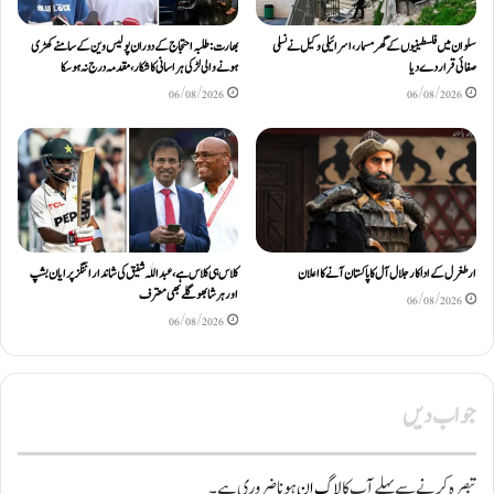
سلوان میں فلسطینیوں کے گھر مسمار، اسرائیلی وکیل نے نسلی
بھارت: طلبہ احتجاج کے دوران پولیس وین کے سامنے کھڑی
صفائی قرار دے دیا
ہونے والی لڑکی ہراسانی کا شکار، مقدمہ درج نہ ہوسکا
06/08/2026
06/08/2026
ارطغرل کے اداکار جلال آل کا پاکستان آنے کا اعلان
کلاس ہی کلاس ہے، عبد اللّٰہ شفیق کی شاندار اننگز پر ایان بشپ
اور ہرشا بھوگلے بھی معترف
06/08/2026
06/08/2026
جواب دیں
تبصرہ کرنے سے پہلے آپ کا
لاگ ان
ہونا ضروری ہے۔