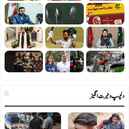
دلچسپ و حیرت انگیز