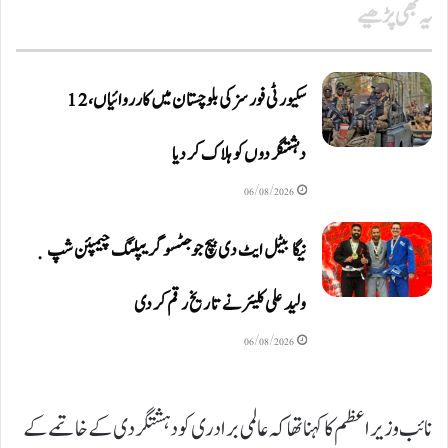
یہ بھی پڑھیے
سکیورٹی فورسز کی بلوچستان میں کارروائیاں، 12
دہشتگردوں کو ہلاک کردیا
06/08/2026
نیگا بیٹل ایٹ دی بیچ جوجٹسو گریپلنگ چیمپئن شپ ٜ
ولید علی کلیئر نے تاریخ رقم کر دی
06/08/2026
نائب وزیر اعظم کا کہنا تھا کہ عالمی برادری کو دہشتگردی کے خاتمے کے