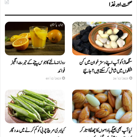
صحت اور غذا
سنگھاڑا کو آپ اپنے دستر خوان میں کن
روزانہ مالٹے کا جوس پینے کے حیرت انگیز
شکلوں میں شامل کرسکتے ہیں ؟ جانیئے
فوائد
05/12/2025
26/12/2025
کیا آپ بھی بھیگے باداموں کا چھلکا اتار کر
کیا ہری مرچ چربی کو کم کرنے میں مددگار