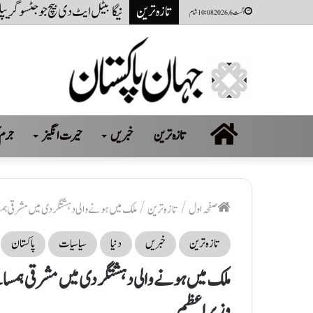
تازہ ترین
پاکستانی کرکٹر حمزہ نذر پر 2 سال کی پابندی اور 10 لاکھ روپےکا جرمانہ عائد
اگست 6, 2026 10:08 شام
صفحہ
تازہ ترین
خبریں
حیرت انگیز
جرم 
اول
صفحہ اول
/
تازہ ترین
/
ملک میں ہونے والی دہشتگردی میں مشرقی ہمس
تازہ ترین
خبریں
دنیا
سیاسیات
پاکستان
ملک میں ہونے والی دہشتگردی میں مشرقی ہمسائ
وزیراعظم