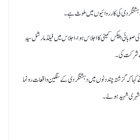
ہ دہشتگردی کی کارروائیوں میں ملوث ہے۔
صوبائی اپیکس کمیٹی کا اجلاس ہوا، اجلاس میں فیلڈ مارشل سید
 نے شرکت کی۔
ہا کہ گزشتہ چند دنوں میں دہشتگردی کے سنگین واقعات رونما
 شہری شہید ہوئے۔