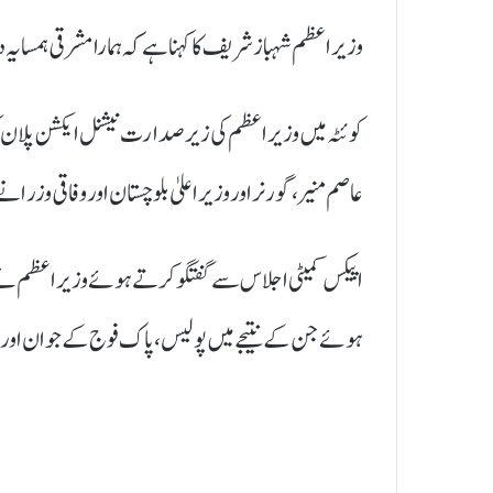
وزیراعظم شہباز شریف کا کہنا ہے کہ ہمارا مشرقی ہمسای
کوئٹہ میں وزیراعظم کی زیرصدارت نیشنل ایکشن پلان کی 
عاصم منیر، گورنر اور وزیراعلیٰ بلوچستان اور وفاقی وزرا
اپیکس کمیٹی اجلاس سے گفتگو کرتے ہوئے وزیراعظم نے ک
ہوئے جن کے نتیجے میں پولیس، پاک فوج کے جوان اور