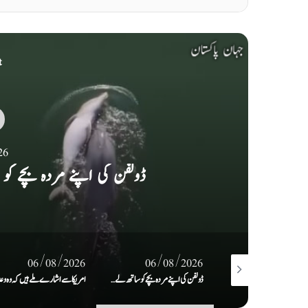
t
26
امریکا سے اشارے ملے ہیں کہ وہ وع
06/08/2026
06/08/2026
06/08/2
ڈولفن کی اپنے مردہ بچے کو ساتھ لے کر تیرنے کی ویڈیو وائرل
امریکا سے اشارے ملے ہیں کہ وہ وعدوں پر پھر سے عمل کیلئے تیار ہے: ایران