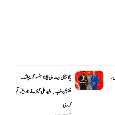
ں،
نیگا بیٹل ایٹ دی بیچ جوجٹسو گریپلنگ
چیمپئن شپ ٜ ولید علی کلیئر نے تاریخ رقم
کر دی