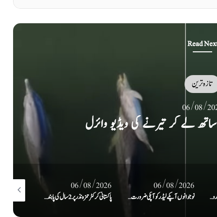
Read Nex
تازہ ترین
06/08/20
دوں پر پھر سے عمل کیلئے تیار ہے: ایران
/08/2026
06/08/2026
06/08/2026
نوجوانوں آپکے لیڈر کو آپکی ضرورت ہے، 27 ستمبر کو اسلام آباد کا رخ کریں گے: سہیل آفریدی کا اعلان
پاکستانی کرکٹر حمزہ نذر پر 2 سال کی پابندی اور 10 لاکھ روپےکا جرمانہ عائد
پٹرولیم مصنوعات کی قیمتوں میں اضافے اور لیوی ٹیکس کے خلاف جماعتِ اسلامی کا ملک گیر احتجاج