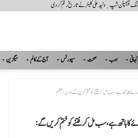
کہانی
ادب
صحت
سپورٹس
آج کے کالم
میگزین
ائے کا ہاتھ ہے، سب مل کر فتنےکو ختم کریں گے: وزیراعظم
ے کا ہاتھ ہے، سب مل کر فتنےکو ختم کریں گے: