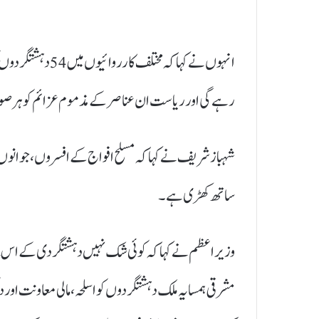
انہوں نے کہا کہ م
رہے گی اور ریاست ان عناصر کے مذموم عزائم کو ہر صو
شہباز شریف نے کہا کہ مسلح افواج کے افسروں، جوانوں ن
ساتھ کھڑی ہے ۔
وزیراعظم نے کہا کہ کوئی شک نہیں دہشتگردی کے اس فتن
مشرقی ہمسایہ ملک دہشتگردوں کو اسلحہ، مالی معاونت اور 