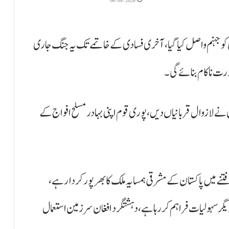
06/08/2026
ختلف کارروائیوں میں54 دہشتگردوں کو جہنم واصل کیاگیا، آخری فسادی کے خاتمے تک یہ جنگ جاری
رت ناکام بنائے گی۔
ے لازوال قربانیاں دیں، پوری قوم اپنی بہادر مسلح افواج کے
ے میں پاکستان کے مشرقی ہمسایہ ملک کا بھرپور کردار ہے،
دیگر سہولیات فراہم کر رہا ہے، دہشتگرد افغان سرزمین استعمال