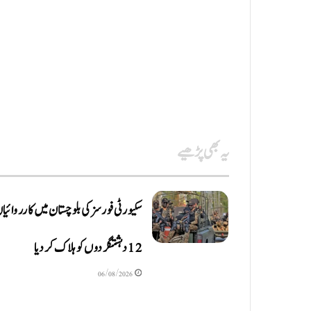
یہ بھی پڑھیے
سکیورٹی فورسز کی بلوچستان میں کارروائیا
12 دہشتگردوں کو ہلاک کردیا
06/08/2026