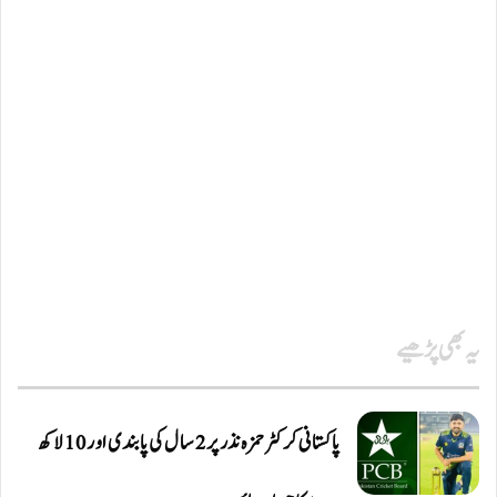
یہ بھی پڑھیے
پاکستانی کرکٹر حمزہ نذر پر 2 سال کی پابندی اور 10 لاکھ