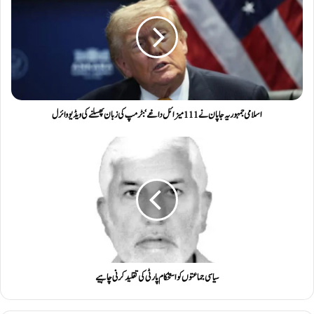
اسلامی جمہوریہ جاپان نے 111 میزائل داغے‘: ٹرمپ کی زبان پھسلنے کی ویڈیو وائرل
سیاسی جماعتوں کو استحکام پارٹی کی تقلید کرنی چاہیے