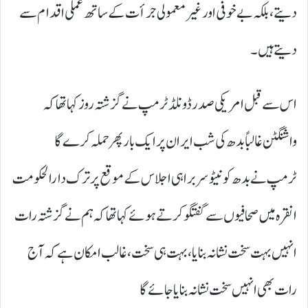
دیتے، بلکہ بے خوفی اور غیر معمولی جرأت کے ساتھ عملی اقدام سے
دیتے ہیں۔
اس سے قبل امریکی صدر ڈونلڈ ٹرمپ نے گزشتہ روز کہا تھا کہ
واشنگٹن غالباً بدھ کی شب ایران پر ایک بار پھر حملہ کرے گا
ٹرمپ نے بدھ کو نیٹو سربراہی اجلاس کے موقع پر ترک دارالحکومت
انقرہ میں صحافیوں سے گفتگو کرتے ہوئے کہا تھا کہ ہم نے گزشتہ رات
انہیں بہت سخت نشانہ بنایا، بہت ہی سخت، غالب امکان ہے کہ آج
رات بھی انہیں سخت نشانہ بنایا جائے گا