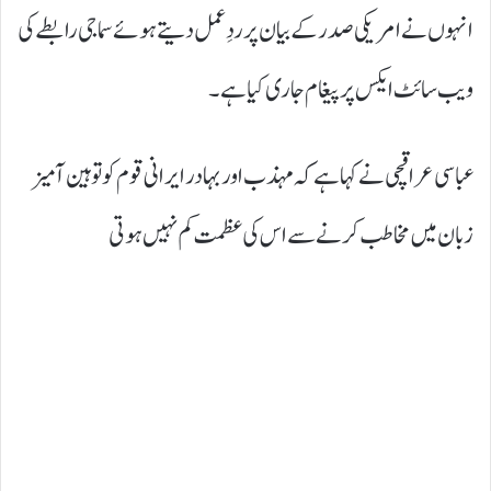
انہوں نے امریکی صدر کے بیان پر ردِعمل دیتے ہوئے سماجی رابطے کی
ویب سائٹ ایکس پر پیغام جاری کیا ہے۔
عباسی عراقچی نے کہا ہے کہ مہذب اور بہادر ایرانی قوم کو توہین آمیز
زبان میں مخاطب کرنے سے اس کی عظمت کم نہیں ہوتی