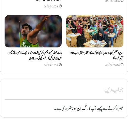
06/08/2026
06/08/2026
وزیرِ اعظم کی ہدایت پر ایم ڈی کیٹ کا امتحان ملتوی، اب 20
بہت ٹھنڈ تھی، جسم اکڑ گیا تھا: ارشد ندیم نے کامن ویلتھ گیمز
ستمبر کو ہوگا
میں مایوس کن کارکردگی کی وجہ بتادی
06/08/2026
06/08/2026
جواب دیں
تبصرہ کرنے سے پہلے آپ کا
لاگ ان
ہونا ضروری ہے۔