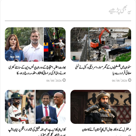
یہ بھی پڑھیے
سلوان میں فلسطینیوں کے گھر مسمار، اسرائیلی وکیل نے نسلی
بھارت: طلبہ احتجاج کے دوران پولیس وین کے سامنے کھڑی
صفائی قرار دے دیا
ہونے والی لڑکی ہراسانی کا شکار، مقدمہ درج نہ ہوسکا
06/08/2026
06/08/2026
ارطغرل کے اداکار جلال آل کا پاکستان آنے کا اعلان
کلاس ہی کلاس ہے، عبد اللّٰہ شفیق کی شاندار اننگز پر ایان بشپ
اور ہرشا بھوگلے بھی معترف