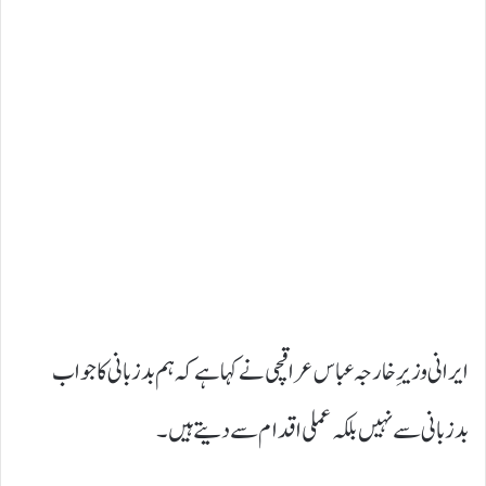
ایرانی وزیرِ خارجہ عباس عراقچی نے کہا ہے کہ ہم بدزبانی کا جواب
بدزبانی سے نہیں بلکہ عملی اقدام سے دیتے ہیں۔