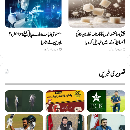
چینی سائنسدانوں کا کارنامہ، کاربن ڈائی
مصنوعی ذہانت ہمارے پانی کیلئے بڑا خطرہ؟
آکسائیڈ کو غذا میں تبدیل کردیا
ماہرین نے بتا دیا
18/07/2025
19/07/2025
تصویری خبریں