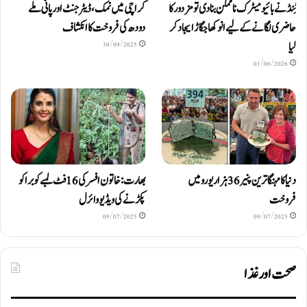
ٹِنڈ نے بائیومیٹرک ناممکن بنا دی تو مزدور کا
کراچی میں نمک، ڈیٹرجنٹ اور پانی ملے
حاضری لگانے کے لیے انوکھا جگاڑ ایجاد کر
دودھ کی فروخت کا انکشاف
لیا
30/09/2025
01/06/2026
دنیا کا مہنگا ترین پنیر 36 ہزار یورو میں
بھارت: خاتون افسر کی 16 فٹ لمبے کوبرا کو
فروخت
پکڑنے کی ویڈیو وائرل
09/07/2025
09/07/2025
صحت اور غذا