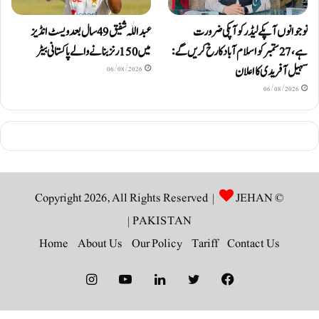
نوجوانوں آپکے لیڈر کو آپکی ضرورت
عبداللّٰہ شفیق 49 سال بعد ویسٹ انڈیز
ہے، 27 ستمبر کو اسلام آباد کا رخ کریں گے:
میں 150 رنز بنانے والے پاکستانی بیٹر
سہیل آفریدی کا اعلان
06/08/2026
06/08/2026
JEHAN
© Copyright 2026, All Rights Reserved |
|
PAKISTAN
Home
About Us
Our Policy
Tariff
Contact Us
Instagram
YouTube
LinkedIn
Twitter
Facebook