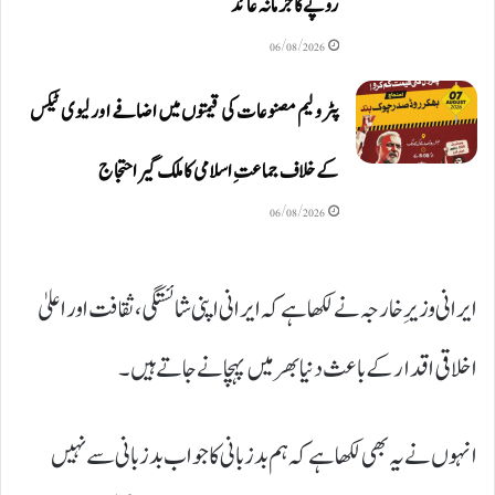
روپےکا جرمانہ عائد
06/08/2026
پٹرولیم مصنوعات کی قیمتوں میں اضافے اور لیوی ٹیکس
کے خلاف جماعتِ اسلامی کا ملک گیر احتجاج
06/08/2026
ایرانی وزیرِ خارجہ نے لکھا ہے کہ ایرانی اپنی شائستگی، ثقافت اور اعلیٰ
اخلاقی اقدار کے باعث دنیا بھر میں پہچانے جاتے ہیں۔
انہوں نے یہ بھی لکھا ہے کہ ہم بد زبانی کا جواب بد زبانی سے نہیں