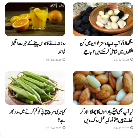
سنگھاڑا کو آپ اپنے دستر خوان میں کن
روزانہ مالٹے کا جوس پینے کے حیرت انگیز
شکلوں میں شامل کرسکتے ہیں ؟ جانیئے
فوائد
05/12/2025
26/12/2025
کیا آپ بھی بھیگے باداموں کا چھلکا اتار کر
کیا ہری مرچ چربی کو کم کرنے میں مددگار
کھاتے ہیں؟ تو فوراً یہ عمل روک دیں
ہے؟
26/06/2025
08/07/2025