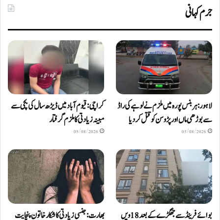
جرم کہانی
لاہور: ہربنس پورہ میں ملزم نے لوہے کی راڈ
کراچی: قیوم آباد میں ڈیڑھ سال کی بچی سے
سے بوڑھی ماں اور پڑوسن کو قتل کر دیا
مبینہ زیادتی کا ملزم گرفتار
05/08/2026
05/08/2026
بوائے فرینڈ سے جھگڑے کے بعد 18 ویں
بھارت: جنسی زیادتی کا شکار خاتون پنچایت