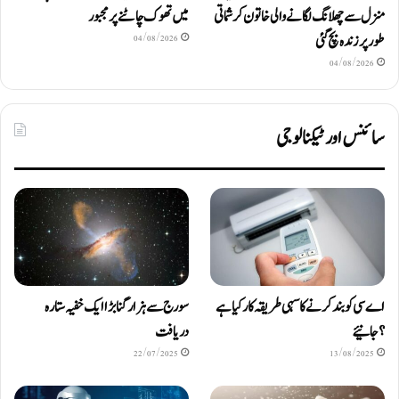
منزل سے چھلانگ لگانے والی خاتون کرشماتی
میں تھوک چاٹنے پر مجبور
طور پر زندہ بچ گئی
04/08/2026
04/08/2026
سائنس اور ٹیکنالوجی
اے سی کو بند کرنے کا سہی طریقہ کار کیا ہے
سورج سے ہزار گنا بڑا ایک خفیہ ستارہ
؟ جانیئے
دریافت
22/07/2025
13/08/2025