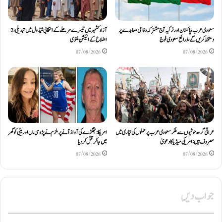
سعودی عرب، پاکستان اور ترکیہ آج مشترکہ دفاعی معاہدے پر
آزادکشمیر میں تیسرے مرحلے کے انتخابی شیڈول میں تبدیلی، 2
دستخط کریں گے، ذرائع سعودی فوج
اضلاع کے الیکشن ملتوی
07/08/2026
07/08/2026
عراقی گروہ حوثیوں سے ملکر سعودی عرب پر حملوں کی تیاری میں
امریکا: جھگڑے کی آواز آنے پر ملزم نے پڑوسی ماں اور بیٹی کو گھر
مصروف ہیں: امریکی میڈیا کا دعویٰ
میں جا کر قتل کر دیا
07/08/2026
07/08/2026
جواب دیں