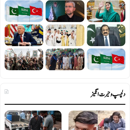
دلچسپ و حیرت انگیز