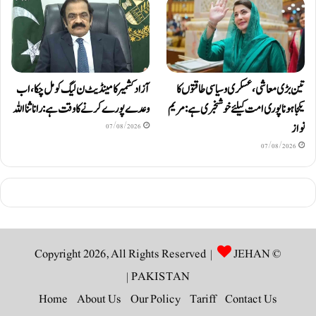
آزاد کشمیر کا مینڈیٹ ن لیگ کو مل چکا، اب
تین بڑی معاشی، عسکری و سیاسی طاقتوں کا
وعدے پورے کرنے کا وقت ہے: رانا ثنا اللہ
یکجا ہونا پوری امت کیلئے خوشخبری ہے: مریم
نواز
07/08/2026
07/08/2026
JEHAN
© Copyright 2026, All Rights Reserved |
|
PAKISTAN
Home
About Us
Our Policy
Tariff
Contact Us