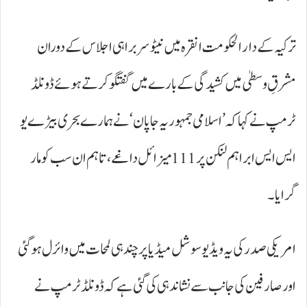
ترکیہ کے دار الحکومت انقرہ میں نیٹو سربراہی اجلاس کے دوران
مشرقِ وسطیٰ میں کشیدگی کے بارے میں گفتگو کرتے ہوئے ڈونلڈ
ٹرمپ نے کہا کہ ’اسلامی جمہوریہ جاپان‘ نے ہمارے بحری بیڑے یو
ایس ایس ابراہم لنکن پر 111 میزائل داغے، تاہم ان سب کو مار
گرایا۔
امریکی صدر کی یہ ویڈیو سوشل میڈیا پر چند ہی لمحات میں وائرل ہو گئی
اور صارفین کی جانب سے نشاندہی کی گئی ہے کہ ڈونلڈ ٹرمپ نے