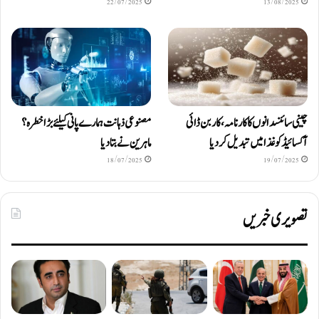
22/07/2025
13/08/2025
چینی سائنسدانوں کا کارنامہ، کاربن ڈائی
مصنوعی ذہانت ہمارے پانی کیلئے بڑا خطرہ؟
آکسائیڈ کو غذا میں تبدیل کردیا
ماہرین نے بتا دیا
18/07/2025
19/07/2025
تصویری خبریں