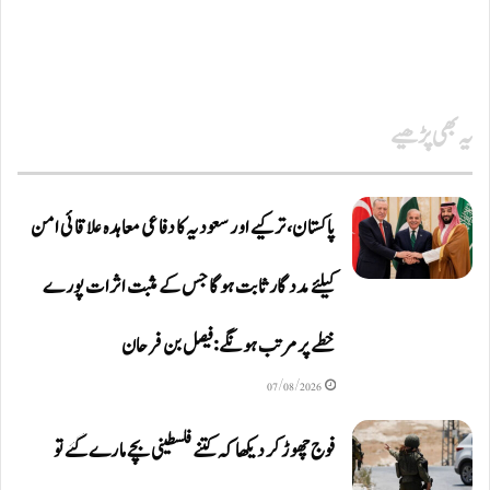
یہ بھی پڑھیے
پاکستان، ترکیے اور سعودیہ کا دفاعی معاہدہ علاقائی امن
کیلئے مددگار ثابت ہوگا جس کے مثبت اثرات پورے
خطے پر مرتب ہونگے: فیصل بن فرحان
07/08/2026
فوج چھوڑ کر دیکھا کہ کتنے فلسطینی بچے مارے گئے تو