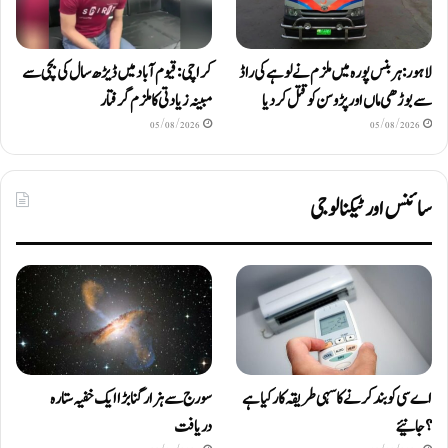
لاہور: ہربنس پورہ میں ملزم نے لوہے کی راڈ
کراچی: قیوم آباد میں ڈیڑھ سال کی بچی سے
سے بوڑھی ماں اور پڑوسن کو قتل کر دیا
مبینہ زیادتی کا ملزم گرفتار
05/08/2026
05/08/2026
سائنس اور ٹیکنالوجی
اے سی کو بند کرنے کا سہی طریقہ کار کیا ہے
سورج سے ہزار گنا بڑا ایک خفیہ ستارہ
؟ جانیئے
دریافت