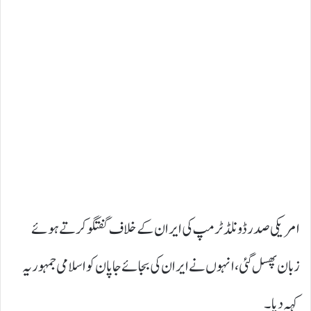
امریکی صدر ڈونلڈ ٹرمپ کی ایران کے خلاف گفتگو کرتے ہوئے
زبان پھسل گئی، انہوں نے ایران کی بجائے جاپان کو اسلامی جمہوریہ
کہہ دیا۔