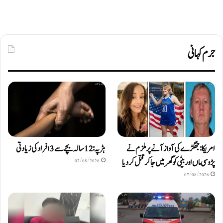
جرم کہانی
امریکا: جھگڑے کی آواز آنے پر ملزم نے
ہڑپہ: 12 سالہ بچے سے 3 افراد کی زیادتی
پڑوسی ماں اور بیٹی کو گھر میں جا کر قتل کر دیا
07/08/2026
07/08/2026