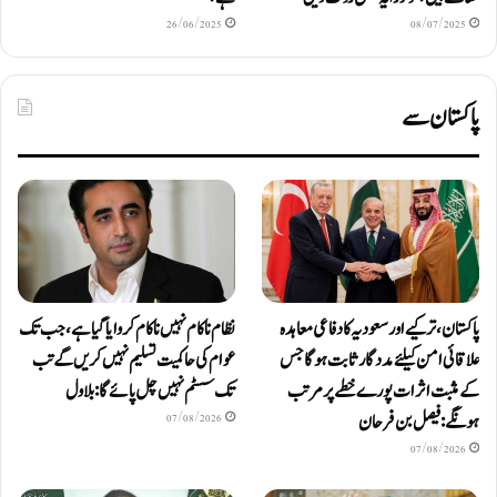
26/06/2025
08/07/2025
پاکستان سے
پاکستان، ترکیے اور سعودیہ کا دفاعی معاہدہ
نظام ناکام نہیں ناکام کروایاگیا ہے، جب تک
علاقائی امن کیلئے مددگار ثابت ہوگا جس
عوام کی حاکمیت تسلیم نہیں کریں گے تب
کے مثبت اثرات پورے خطے پر مرتب
تک سسٹم نہیں چل پائےگا: بلاول
ہونگے: فیصل بن فرحان
07/08/2026
07/08/2026