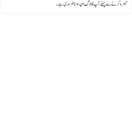
تبصرہ کرنے سے پہلے آپ کا
لاگ ان
ہونا ضروری ہے۔