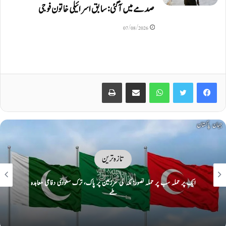
صدمے میں آگئی: سابق اسرائیلی خاتون فوجی
07/08/2026
Print
Share via Email
WhatsApp
Twitter
Facebook
تازہ ترین
ایک پر حملہ سب پر حملہ تصور: مکہ کی سرزمین پر پاک، ترک سعودی دفاعی معاہدہ
طے