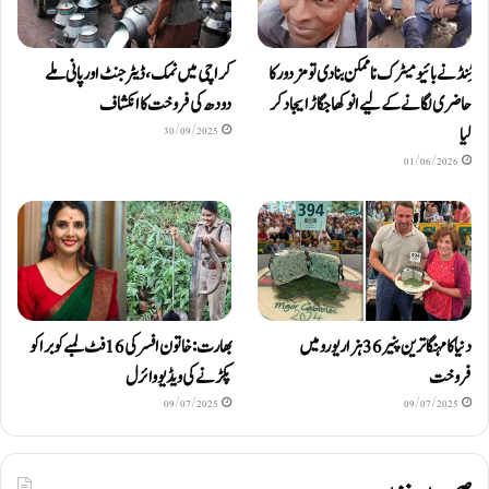
ٹِنڈ نے بائیومیٹرک ناممکن بنا دی تو مزدور کا
کراچی میں نمک، ڈیٹرجنٹ اور پانی ملے
حاضری لگانے کے لیے انوکھا جگاڑ ایجاد کر
دودھ کی فروخت کا انکشاف
لیا
30/09/2025
01/06/2026
دنیا کا مہنگا ترین پنیر 36 ہزار یورو میں
بھارت: خاتون افسر کی 16 فٹ لمبے کوبرا کو
فروخت
پکڑنے کی ویڈیو وائرل
09/07/2025
09/07/2025