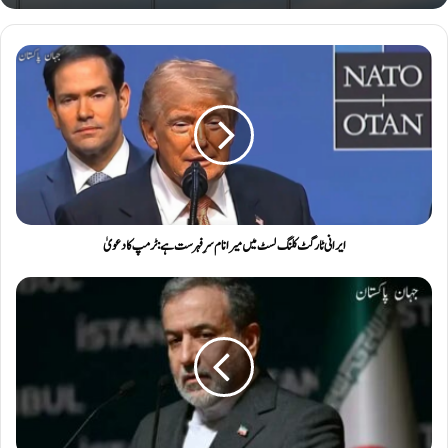
ایرانی ٹارگٹ کلنگ لسٹ میں میرا نام سرِ فہرست ہے: ٹرمپ کا دعویٰ