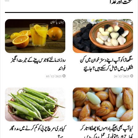
صحت اور غذا
سنگھاڑا کو آپ اپنے دستر خوان میں کن
روزانہ مالٹے کا جوس پینے کے حیرت انگیز
شکلوں میں شامل کرسکتے ہیں ؟ جانیئے
فوائد
05/12/2025
26/12/2025
کیا آپ بھی بھیگے باداموں کا چھلکا اتار کر
کیا ہری مرچ چربی کو کم کرنے میں مددگار
کھاتے ہیں؟ تو فوراً یہ عمل روک دیں
ہے؟