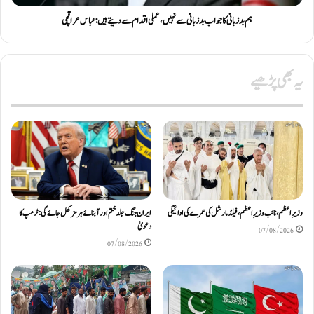
ہم بد زبانی کا جواب بد زبانی سے نہیں، عملی اقدام سے دیتے ہیں: عباس عراقچی
یہ بھی پڑھیے
وزیرِاعظم، نائب وزیرِ اعظم، فیلڈ مارشل کی عمرے کی ادائیگی
ایران جنگ جلد ختم اور آبنائے ہرمز کھل جائے گی: ٹرمپ کا
دعویٰ
07/08/2026
07/08/2026