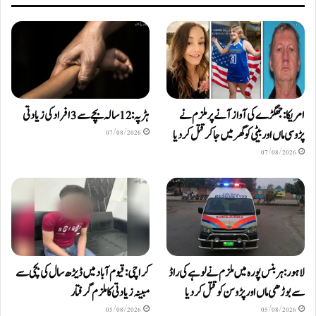
امریکا: جھگڑے کی آواز آنے پر ملزم نے
ہڑپہ: 12 سالہ بچے سے 3 افراد کی زیادتی
پڑوسی ماں اور بیٹی کو گھر میں جا کر قتل کر دیا
07/08/2026
07/08/2026
لاہور: ہربنس پورہ میں ملزم نے لوہے کی راڈ
کراچی: قیوم آباد میں ڈیڑھ سال کی بچی سے
سے بوڑھی ماں اور پڑوسن کو قتل کر دیا
مبینہ زیادتی کا ملزم گرفتار
05/08/2026
05/08/2026