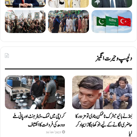
دلچسپ و حیرت انگیز
ٹِنڈ نے بائیومیٹرک ناممکن بنا دی تو مزدور کا
کراچی میں نمک، ڈیٹرجنٹ اور پانی ملے
حاضری لگانے کے لیے انوکھا جگاڑ ایجاد کر
دودھ کی فروخت کا انکشاف
لیا
30/09/2025