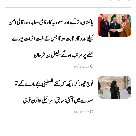
پاکستان، ترکیے اور سعودیہ کا دفاعی معاہدہ علاقائی امن
کیلئے مددگار ثابت ہوگا جس کے مثبت اثرات پورے
خطے پر مرتب ہونگے: فیصل بن فرحان
07/08/2026
فوج چھوڑ کر دیکھا کہ کتنے فلسطینی بچے مارے گئے تو
صدمے میں آگئی: سابق اسرائیلی خاتون فوجی
07/08/2026