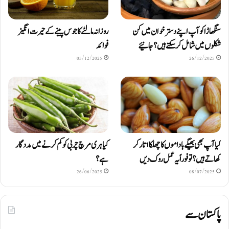
سنگھاڑا کو آپ اپنے دستر خوان میں کن
روزانہ مالٹے کا جوس پینے کے حیرت انگیز
شکلوں میں شامل کرسکتے ہیں ؟ جانیئے
فوائد
05/12/2025
26/12/2025
کیا آپ بھی بھیگے باداموں کا چھلکا اتار کر
کیا ہری مرچ چربی کو کم کرنے میں مددگار
کھاتے ہیں؟ تو فوراً یہ عمل روک دیں
ہے؟
26/06/2025
08/07/2025
پاکستان سے