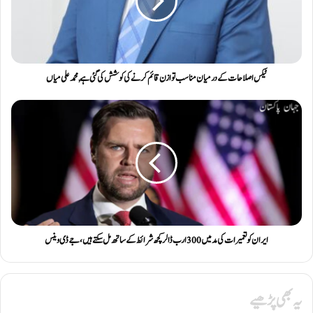
ٹیکس اصلاحات کے درمیان مناسب توازن قائم کرنے کی کوشش کی گئی ہے, محمد علی میاں
ایران کو تعمیرات کی مد میں 300 ارب ڈالر کچھ شرائط کے ساتھ مل سکتے ہیں، جے ڈی وینس
یہ بھی پڑھیے