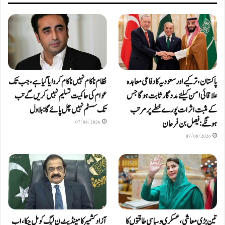
پاکستان، ترکیے اور سعودیہ کا دفاعی معاہدہ
نظام ناکام نہیں ناکام کروایاگیا ہے، جب تک
علاقائی امن کیلئے مددگار ثابت ہوگا جس
عوام کی حاکمیت تسلیم نہیں کریں گے تب
کے مثبت اثرات پورے خطے پر مرتب
تک سسٹم نہیں چل پائےگا: بلاول
ہونگے: فیصل بن فرحان
07/08/2026
07/08/2026
آزاد کشمیر کا مینڈیٹ ن لیگ کو مل چکا، اب
تین بڑی معاشی، عسکری و سیاسی طاقتوں کا