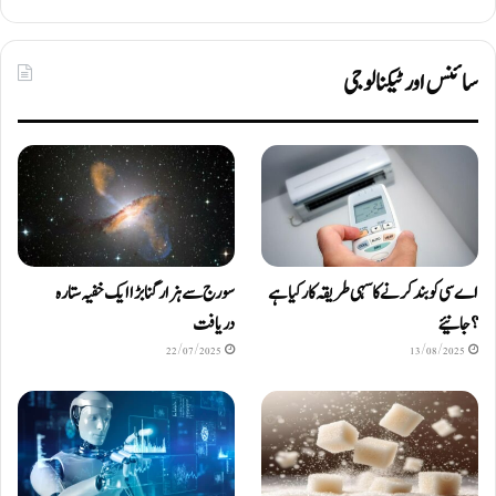
سائنس اور ٹیکنالوجی
اے سی کو بند کرنے کا سہی طریقہ کار کیا ہے
سورج سے ہزار گنا بڑا ایک خفیہ ستارہ
؟ جانیئے
دریافت
22/07/2025
13/08/2025