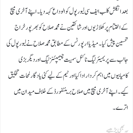
بعد انگلش کلب ایف سی لیور پول کو الوداع کہہ دیا۔ اپنے آخری میچ
کے اختتام پر کھلاڑیوں اور شائقین نے محمد صلاح کو بھرپور خراج
تحسین پیش کیا۔ میڈیا ارپورٹس کے مطابق محمد صلاح نے لیورپول کی
جانب سے پریمیئر لیگ ٹائٹل سمیت چیمپئنز لیگ اور دیگر بڑی
کامیابیوں میں اہم کردار ادا کیا اور ٹیم کے لیے کئی یادگار لمحات تخلیق
کیے۔ اپنے آخری میچ میں صلاح برینٹفورڈ کے خلاف میدان میں
اترے۔
یہ بھی پڑھیے