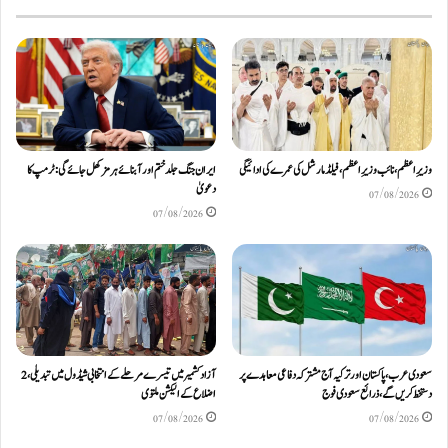
وزیرِاعظم، نائب وزیرِ اعظم، فیلڈ مارشل کی عمرے کی ادائیگی
ایران جنگ جلد ختم اور آبنائے ہرمز کھل جائے گی: ٹرمپ کا
دعویٰ
07/08/2026
07/08/2026
سعودی عرب، پاکستان اور ترکیہ آج مشترکہ دفاعی معاہدے پر
آزادکشمیر میں تیسرے مرحلے کے انتخابی شیڈول میں تبدیلی، 2
دستخط کریں گے، ذرائع سعودی فوج
اضلاع کے الیکشن ملتوی
07/08/2026
07/08/2026