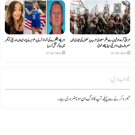
عراقی گروہ حوثیوں سے ملکر سعودی عرب پر حملوں کی تیاری میں
امریکا: جھگڑے کی آواز آنے پر ملزم نے پڑوسی ماں اور بیٹی کو گھر
مصروف ہیں: امریکی میڈیا کا دعویٰ
میں جا کر قتل کر دیا
07/08/2026
07/08/2026
جواب دیں
تبصرہ کرنے سے پہلے آپ کا
لاگ ان
ہونا ضروری ہے۔