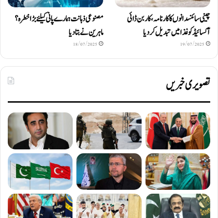
چینی سائنسدانوں کا کارنامہ، کاربن ڈائی
مصنوعی ذہانت ہمارے پانی کیلئے بڑا خطرہ؟
آکسائیڈ کو غذا میں تبدیل کردیا
ماہرین نے بتا دیا
18/07/2025
19/07/2025
تصویری خبریں