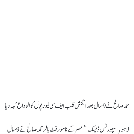
حمد صالح نے 9 سال بعد انگلش کلب ایف سی لیور پول کو الوداع کہہ دیا
لاہورٟ سپورٹس ڈیسک ٞ مصر کے نامور فٹ بالر محمد صالح نے 9 سال