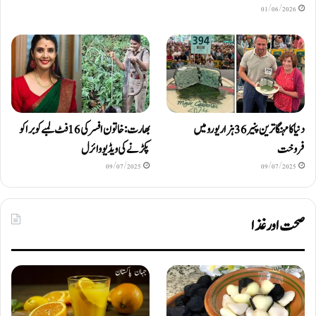
01/06/2026
دنیا کا مہنگا ترین پنیر 36 ہزار یورو میں
بھارت: خاتون افسر کی 16 فٹ لمبے کوبرا کو
فروخت
پکڑنے کی ویڈیو وائرل
09/07/2025
09/07/2025
صحت اور غذا