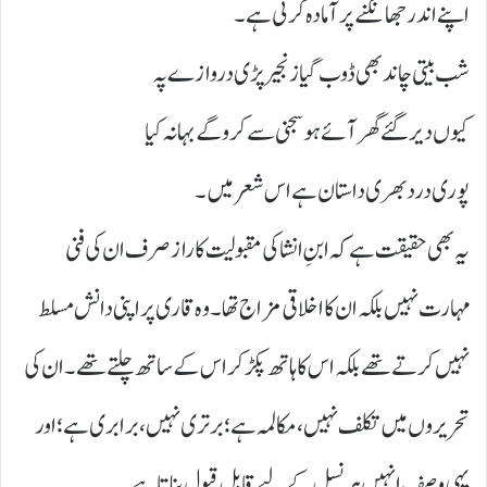
اپنے اندر جھانکنے پر آمادہ کرتی ہے۔
شب بیتی چاند بھی ڈوب گیا زنجیر پڑی دروازے پہ
کیوں دیر گئے گھر آئے ہو سجنی سے کرو گے بہانہ کیا
پوری درد بھری داستان ہے اس شعر میں۔
یہ بھی حقیقت ہے کہ ابنِ انشا کی مقبولیت کا راز صرف ان کی فنی
مہارت نہیں بلکہ ان کا اخلاقی مزاج تھا۔ وہ قاری پر اپنی دانش مسلط
نہیں کرتے تھے بلکہ اس کا ہاتھ پکڑ کر اس کے ساتھ چلتے تھے۔ ان کی
تحریروں میں تکلف نہیں، مکالمہ ہے؛ برتری نہیں، برابری ہے؛ اور
یہی وصف انہیں ہر نسل کے لیے قابلِ قبول بناتا ہے۔