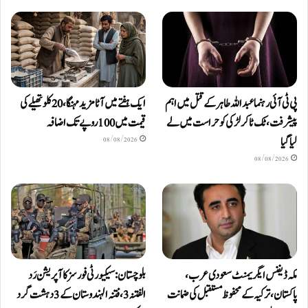
پی ٹی آئی رہنما عبداللہ طاہر کے قتل میں اہم
ایک ہفتے میں آٹا مزید مہنگا، 20 کلو تھیلے کی
پیشرفت، ٹک ٹاکر لڑکی کو حراست میں لے
قیمت میں 100 روپے تک اضافہ
لیا گیا
08/08/2026
08/08/2026
مکہ ڈیفنس ایگریمنٹ سعودی عرب،
بلوچستان: سیکیورٹی فورسز کا آپریشن رَد
پاکستان، ترکیہ کے محفوظ مستقبل کی ضمانت
الفتنہ 3، فتنہ الہندوستان کے 3 دہشت گرد