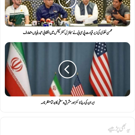
محسن نقوی کی زیر قیادت پی سی بی نے سینٹرل کنٹریکٹس میں انقلابی تبدیلیاں متعارف
ایران کی ریڈ لائنز اور مشرقِ وسطیٰ کا بدلتا منظرنامہ
یہ بھی پڑھیے