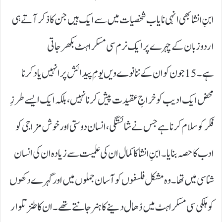
ابنِ انشا بھی انہی نایاب شخصیات میں سے ایک ہیں جن کا ذکر آتے ہی
اردو زبان کے چہرے پر ایک نرم سی مسکراہٹ بکھر جاتی
ہے۔ 15جون کو ان کے ننانوے ویں یومِ پیدائش پر انہیں یاد کرنا
محض ایک ادیب کو خراجِ عقیدت پیش کرنا نہیں، بلکہ ایک ایسے طرزِ
فکر کو سلام کرنا ہے جس نے شائستگی، انسان دوستی اور خوش مزاجی کو
ادب کا حصہ بنایا۔ ابنِ انشا کا کمال ان کی علمیت سے زیادہ ان کی انسان
شناسی میں تھا۔ وہ مشکل فلسفوں کو آسان جملوں میں اور گہرے دکھوں
کو ہلکی سی مسکراہٹ میں ڈھال دینے کا ہنر جانتے تھے۔ ان کا طنز تلوار