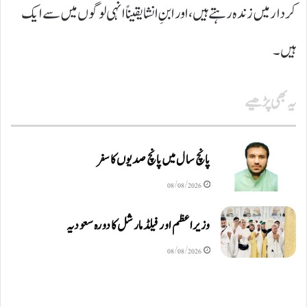
کردار میں زندہ رہتے ہیں، اور ابنِ انشا یقیناً انہی لوگوں میں سے ایک
ہیں۔
یہ بھی پڑھیے
پانچ سال میں پانچ صدیوں کا سفر
08/08/2026
وزیراعظم اور فیلڈ مارشل کا دورہ سعودیہ
08/08/2026