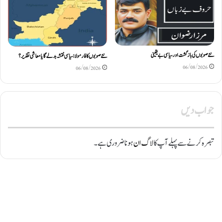
نئے صوبوں کی بازگشت اور سیاسی بے یقینی
نئے صوبوں کا فارمولا: سیاسی نقشہ بدلے گا یا معاشی تقدیر؟
06/08/2026
06/08/2026
جواب دیں
تبصرہ کرنے سے پہلے آپ کا
لاگ ان
ہونا ضروری ہے۔