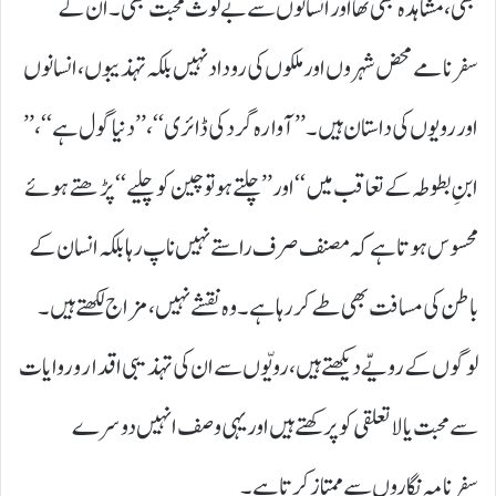
بھی، مشاہدہ بھی تھا اور انسانوں سے بے لوث محبت بھی۔ان کے
سفرنامے محض شہروں اور ملکوں کی روداد نہیں بلکہ تہذیبوں، انسانوں
اور رویوں کی داستان ہیں۔ ’’ آوارہ گرد کی ڈائری‘‘ ، ’’ دنیا گول ہے‘‘، ’’
ابنِ بطوطہ کے تعاقب میں‘‘ اور ’’ چلتے ہو تو چین کو چلیے‘‘ پڑھتے ہوئے
محسوس ہوتا ہے کہ مصنف صرف راستے نہیں ناپ رہا بلکہ انسان کے
باطن کی مسافت بھی طے کر رہا ہے۔ وہ نقشے نہیں، مزاج لکھتے ہیں۔
لوگوں کے رویّے دیکھتے ہیں، رویّوں سے ان کی تہذیبی اقدار و روایات
سے محبت یا لاتعلقی کو پرکھتے ہیں اور یہی وصف انہیں دوسرے
سفرنامہ نگاروں سے ممتاز کرتا ہے۔