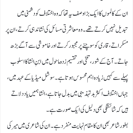
ان کے کالموں کا ایک بڑا وصف یہ تھا کہ وہ اختلاف کو دشمنی میں
تبدیل نہیں کرتے تھے۔ وہ معاشرتی مسائل کی نشاندہی کرتے، ان پر
مسکراتے، قاری کو سوچنے پر مجبور کرتے اور خاموشی سے آگے بڑھ
جاتے۔ آج کے شور، تلخی اور تقسیم زدہ ماحول میں ابنِ انشا کا اسلوب
پہلے سے کہیں زیادہ اہم محسوس ہوتا ہے۔ سوشل میڈیا کے عہد میں،
جہاں اختلاف اکثر بدتہذیبی میں بدل جاتا ہے، انشا ہمیں یاد دلاتے
ہیں کہ شائستگی بھی دلیل کی ایک صورت ہے۔
بطور شاعر بھی ان کا مقام نہایت منفرد ہے۔ ان کی شاعری میں میر کی