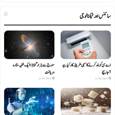
سائنس اور ٹیکنالوجی
اے سی کو بند کرنے کا سہی طریقہ کار کیا ہے
سورج سے ہزار گنا بڑا ایک خفیہ ستارہ
؟ جانیئے
دریافت
22/07/2025
13/08/2025