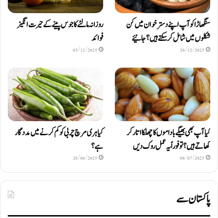
سنگھاڑا کو آپ اپنے دستر خوان میں کن
روزانہ مالٹے کا جوس پینے کے حیرت انگیز
شکلوں میں شامل کرسکتے ہیں ؟ جانیئے
فوائد
05/12/2025
26/12/2025
کیا آپ بھی بھیگے باداموں کا چھلکا اتار کر
کیا ہری مرچ چربی کو کم کرنے میں مددگار
کھاتے ہیں؟ تو فوراً یہ عمل روک دیں
ہے؟
26/06/2025
08/07/2025
پاکستان سے