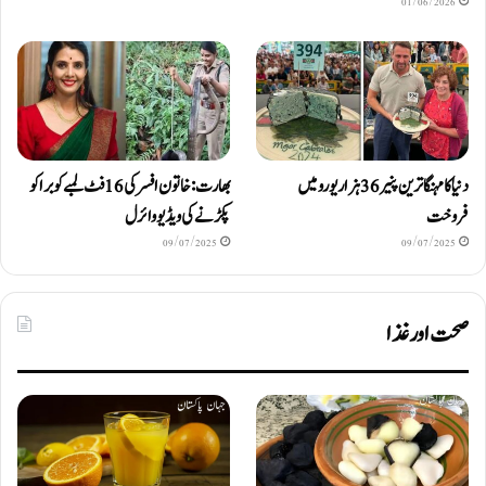
01/06/2026
دنیا کا مہنگا ترین پنیر 36 ہزار یورو میں
بھارت: خاتون افسر کی 16 فٹ لمبے کوبرا کو
فروخت
پکڑنے کی ویڈیو وائرل
09/07/2025
09/07/2025
صحت اور غذا