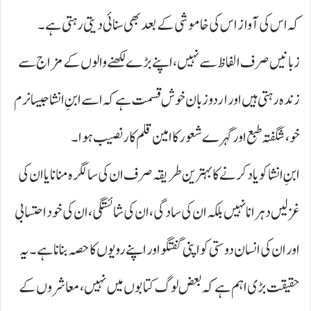
کہ اس کی آواز اس کی خاموشی کے بعد بھی سنائی دیتی رہتی ہے۔
زبانیں صرف الفاظ سے نہیں، اپنے بڑے لکھنے والوں کے مزاج سے
زندہ رہتی ہیں اور اردو زبان خوش قسمت ہے کہ اسے ابنِ انشا جیسا نرم
خو، شگفتہ طبع اور گہرے شعور کا امین قلم کار نصیب ہوا۔
ابنِ انشا کو یاد کرنے کا بہترین طریقہ صرف ان کی سالگرہ منانا یا ان کی
غزلیں دہرانا نہیں بلکہ ان کی سادگی، ان کی شائستگی، ان کی خود احتسابی
اور ان کی انسان دوستی کو اپنی گفتگو اور اپنے رویوں کا حصہ بنانا ہے۔ یہ
حقیقت بڑی اہم ہے کہ بعض لوگ کتابوں میں نہیں، معاشروں کے