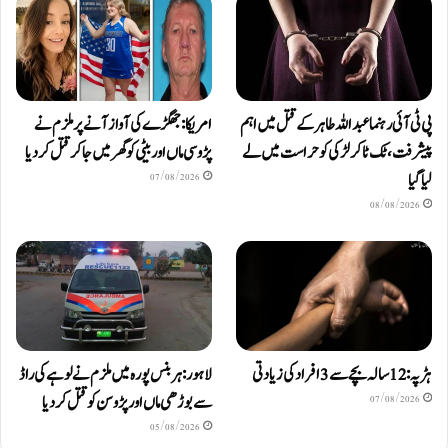
پی ٹی آئی رہنما عبداللہ طاہر کے قتل میں اہم
امریکا: جھگڑے کی آواز آنے پر ملزم نے
پیشرفت، ٹک ٹاکر لڑکی کو حراست میں لے
پڑوسی ماں اور بیٹی کو گھر میں جا کر قتل کر دیا
لیا گیا
07/08/2026
08/08/2026
ہڑپہ: 12 سالہ بچے سے 3 افراد کی زیادتی
لاہور: ہربنس پورہ میں ملزم نے لوہے کی راڈ
سے بوڑھی ماں اور پڑوسن کو قتل کر دیا
07/08/2026
05/08/2026