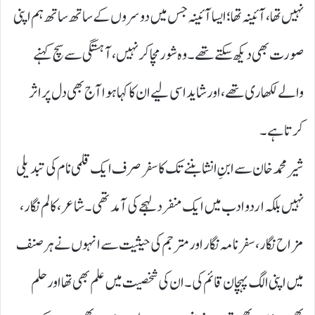
نہیں تھا، آئینہ تھا؛ ایسا آئینہ جس میں دوسروں کے ساتھ ساتھ ہم اپنی
صورت بھی دیکھ سکتے تھے۔ وہ شور مچا کر نہیں، آہستگی سے سچ کہنے
والے لکھاری تھے، اور شاید اسی لیے ان کا کہا ہوا آج بھی دل پر اثر
کرتا ہے۔
شیر محمد خان سے ابنِ انشا بننے تک کا سفر صرف ایک قلمی نام کی تبدیلی
نہیں بلکہ اردو ادب میں ایک منفرد لہجے کی آمد تھی۔ شاعر، کالم نگار،
مزاح نگار، سفرنامہ نگار اور مترجم کی حیثیت سے انہوں نے ہر صنف
میں اپنی الگ پہچان قائم کی۔ ان کی شخصیت میں علم بھی تھا اور حلم