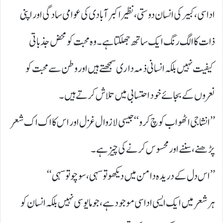
اداسی، کبیر کی انسان دوستی، نظیر اکبرآبادی کی عوامی سادگی اور اپنی
ذات کا الگ رنگ ایک ساتھ جھلکتا ہے۔ وہ محبت کو محض جذباتی
کیفیت نہیں بلکہ انسانی ذمہ داری سمجھتے ہیں اور وطن سے محبت کو
نعروں کے بجائے خود احتسابی میں تلاش کرتے ہیں۔
’’ انشا جی اٹھو اب کوچ کرو‘‘ جیسی لازوال غزل اور اس کا اک اک شعر
پڑھنے، سننے اور محسوس کرنے کی چیز ہے۔
’’ اس دل کے دریدہ دامن میں دیکھو تو سہی، سوچو تو سہی‘‘
ہر شعر میں ایک ایسی اداسی موجود ہے، جو مایوسی نہیں بلکہ انسان کو