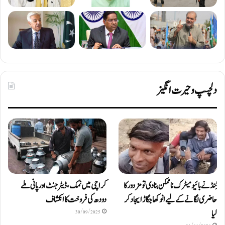
دلچسپ و حیرت انگیز
ٹِنڈ نے بائیومیٹرک ناممکن بنا دی تو مزدور کا
کراچی میں نمک، ڈیٹرجنٹ اور پانی ملے
حاضری لگانے کے لیے انوکھا جگاڑ ایجاد کر
دودھ کی فروخت کا انکشاف
لیا
30/09/2025