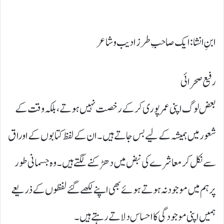
ابنِ انشا: ایک صاحبِ طرز ادیب و شاعر
رفیع صحرائی
بعض لوگ اپنی عمر پوری کر کے رخصت نہیں ہوتے، بلکہ وقت کے
شعور میں ہمیشہ کے لیے بس جاتے ہیں۔ ان کے لفظ کتابوں کے اوراق
سے نکل کر معاشرے کی نبض میں دھڑکنے لگتے ہیں۔ وہ جسمانی طور
پر ہم میں موجود نہ ہوتے ہوئے بھی اپنے لکھے گئے لفظوں کے ذریعے
ہمیں اپنی موجودگی کا احساس دلاتے رہتے ہیں۔