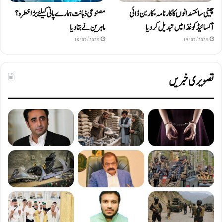
چینی سائنسدانوں کا کارنامہ، کاربن ڈائی
مصنوعی ذہانت ہمارے پانی کیلئے بڑا خطرہ؟
آکسائیڈ کو غذا میں تبدیل کردیا
ماہرین نے بتا دیا
18/07/2025
19/07/2025
تصویری خبریں