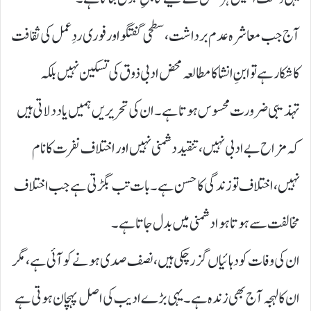
آج جب معاشرہ عدم برداشت، سطحی گفتگو اور فوری ردِعمل کی ثقافت
کا شکار ہے تو ابنِ انشا کا مطالعہ محض ادبی ذوق کی تسکین نہیں بلکہ
تہذیبی ضرورت محسوس ہوتا ہے۔ ان کی تحریریں ہمیں یاد دلاتی ہیں
کہ مزاح بے ادبی نہیں، تنقید دشمنی نہیں اور اختلاف نفرت کا نام
نہیں، اختلاف تو زندگی کا حسن ہے۔ بات تب بگڑتی ہے جب اختلاف
مخالفت سے ہوتا ہوا دشمنی میں بدل جاتا ہے۔
ان کی وفات کو دہائیاں گزر چکی ہیں، نصف صدی ہونے کو آئی ہے، مگر
ان کا لہجہ آج بھی زندہ ہے۔ یہی بڑے ادیب کی اصل پہچان ہوتی ہے