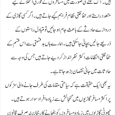
ہیں۔ آگ لگنے کی صورت میں مسافروں کے فوری انخلا کے لیے
متعدد راستے اور حفاظتی نظام فراہم کیے جاتے ہیں۔ اگر کسی گاڑی کے
دروازے حادثے کے باعث جام ہو جائیں تو متبادل راستوں کے
ذریعے جانیں بچائی جا سکتی ہیں۔ ہمارے ہاں بدقسمتی سے اس قسم کے
حفاظتی انتظامات اکثر نظر انداز کر دیے جاتے ہیں جس کی وجہ سے
حادثات میں جانی نقصان بڑھ جاتا ہے۔
یہ بھی ایک حقیقت ہے کہ سیاحتی مقامات کی طرف جانے والی سڑکوں
پر اکثر مسافر گاڑیوں میں گنجائش سے زیادہ افراد سوار ہوتے ہیں۔
چھوٹی گاڑیوں میں زیادہ مسافروں کو بٹھانے کا رجحان نہ صرف قانون