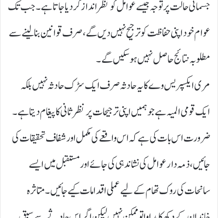
جسمانی حالت پر توجہ جیسے عوامل کو نظر انداز کر دیا جاتا ہے۔ جب تک
عوام خود اپنی حفاظت کو ترجیح نہیں دیں گے، صرف قوانین بنا لینے سے
مطلوبہ نتائج حاصل نہیں ہو سکیں گے۔
مری ایکسپریس وے کا یہ حادثہ صرف ایک سڑک حادثہ نہیں بلکہ
ایک قومی المیہ ہے جو ہمیں اپنی ترجیحات پر نظرثانی کا پیغام دیتا ہے۔
ضرورت اس بات کی ہے کہ اس واقعے کی مکمل اور شفاف تحقیقات کی
جائیں، ذمہ دار عوامل کی نشاندہی کی جائے اور مستقبل میں ایسے
سانحات کی روک تھام کے لیے عملی اقدامات کیے جائیں۔ متاثرہ
خاندان کے دکھ کا مداوا تو ممکن نہیں لیکن اگر اس حادثے سے سبق