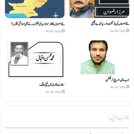
نئے صوبوں کی بازگشت اور سیاسی بے یقینی
نئے صوبوں کا فارمولا: سیاسی نقشہ بدلے گا یا معاشی تقدیر؟
06/08/2026
06/08/2026
ادبِ عالیہ اور پاپولر فکشن
سفارت کاری میں لپٹی جنگ
06/08/2026
06/08/2026
جواب دیں