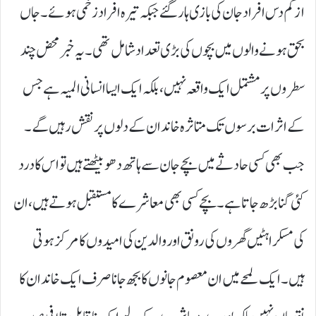
از کم دس افراد جان کی بازی ہار گئے جبکہ تیرہ افراد زخمی ہوئے۔ جاں
بحق ہونے والوں میں بچوں کی بڑی تعداد شامل تھی۔ یہ خبر محض چند
سطروں پر مشتمل ایک واقعہ نہیں، بلکہ ایک ایسا انسانی المیہ ہے جس
کے اثرات برسوں تک متاثرہ خاندان کے دلوں پر نقش رہیں گے۔
جب بھی کسی حادثے میں بچے جان سے ہاتھ دھو بیٹھتے ہیں تو اس کا درد
کئی گنا بڑھ جاتا ہے۔ بچے کسی بھی معاشرے کا مستقبل ہوتے ہیں، ان
کی مسکراہٹیں گھروں کی رونق اور والدین کی امیدوں کا مرکز ہوتی
ہیں۔ ایک لمحے میں ان معصوم جانوں کا بجھ جانا صرف ایک خاندان کا