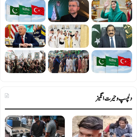
دلچسپ و حیرت انگیز