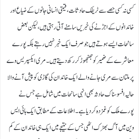
کسی نہ کسی حصے سے ٹریفک حادثات، قیمتی انسانی جانوں کے ضیاع اور
خاندانوں کے اجڑنے کی خبریں سامنے آتی رہتی ہیں، لیکن بعض
سانحات ایسے ہوتے ہیں جو صرف ایک خبر نہیں رہتے بلکہ پورے
معاشرے کے ضمیر کو جھنجھوڑ کر رکھ دیتے ہیں۔ مری ایکسپریس وے
پر ملتان سے مری جانے والے ایک خاندان کی گاڑی کو پیش آنے والا
حالیہ افسوسناک حادثہ بھی انہی سانحات میں شامل ہے جس نے
پورے ملک کو غمزدہ کر دیا ہے۔ اطلاعات کے مطابق ایک ہائی ایس
وین میں آگ بھڑک اٹھی جس کے نتیجے میں ایک ہی خاندان کے کم