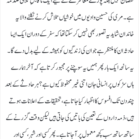
نقصان نہیں بلکہ پورے معاشرے کے لیے ایک ناقابلِ تلافی صدمہ
ہے۔ مری کی حسین وادیوں میں خوشیاں تلاش کرنے نکلنے والا یہ
خاندان شاید یہ تصور بھی نہیں کر سکتا تھا کہ سفر کے دوران ایک ایسا
حادثہ ان کا منتظر ہے جو ان کی زندگیوں کو ہمیشہ کے لیے بدل دے گا۔
یہ سانحہ ایک بار پھر ہمیں یہ سوچنے پر مجبور کرتا ہے کہ آخر ہمارے
ہاں سڑکوں پر انسانی جان اتنی غیر محفوظ کیوں ہے؟ ہر حادثے کے بعد
چند دن تک افسوس کا اظہار کیا جاتا ہے، تحقیقات کے اعلانات ہوتے
ہیں، ذمہ داروں کے تعین کی باتیں کی جاتی ہیں لیکن وقت گزرنے کے
ساتھ ساتھ سب کچھ معمول پر آ جاتا ہے۔ پھر کسی اور شہر، کسی اور