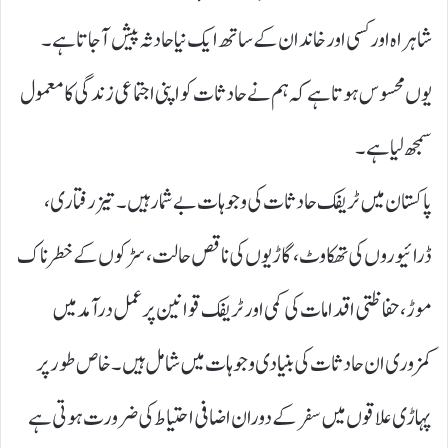
شاہراہ اور کسی اور خاندان کے ساتھ ایک نیا حادثہ پیش آ جاتا ہے۔
یوں محسوس ہوتا ہے کہ ہم نے حادثات کو اپنی اجتماعی زندگی کا معمول
سمجھ لیا ہے۔
پاکستان میں ٹریفک حادثات کی وجوہات بے شمار ہیں۔ تیز رفتاری،
ڈرائیوروں کی تھکاوٹ، گاڑیوں کی ناقص حالت، سڑکوں کے خطرناک
موڑ، حفاظتی اقدامات کی کمی اور ٹریفک قوانین پر عمل درآمد میں
کمزوری ان حادثات کی بنیادی وجوہات میں شامل ہیں۔ خاص طور پر
پہاڑی علاقوں میں سفر کے دوران اضافی احتیاط کی ضرورت ہوتی ہے