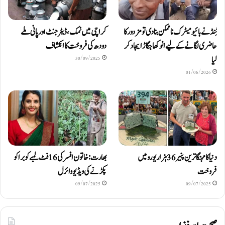
ٹِنڈ نے بائیومیٹرک ناممکن بنا دی تو مزدور کا
کراچی میں نمک، ڈیٹرجنٹ اور پانی ملے
حاضری لگانے کے لیے انوکھا جگاڑ ایجاد کر
دودھ کی فروخت کا انکشاف
لیا
30/09/2025
01/06/2026
دنیا کا مہنگا ترین پنیر 36 ہزار یورو میں
بھارت: خاتون افسر کی 16 فٹ لمبے کوبرا کو
فروخت
پکڑنے کی ویڈیو وائرل
09/07/2025
09/07/2025