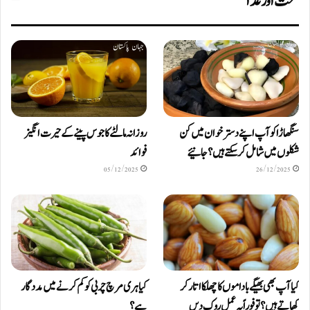
صحت اور غذا
سنگھاڑا کو آپ اپنے دستر خوان میں کن
روزانہ مالٹے کا جوس پینے کے حیرت انگیز
شکلوں میں شامل کرسکتے ہیں ؟ جانیئے
فوائد
05/12/2025
26/12/2025
کیا آپ بھی بھیگے باداموں کا چھلکا اتار کر
کیا ہری مرچ چربی کو کم کرنے میں مددگار
کھاتے ہیں؟ تو فوراً یہ عمل روک دیں
ہے؟