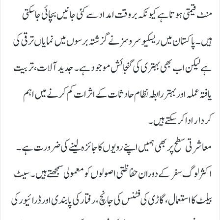
منٹ قیمتی ہوتا ہے کیونکہ بروقت امداد سے کئی جانیں بچائی جا سکتی
ہیں۔ پاکستان میں ریسکیو سروسز نے گزشتہ برسوں میں نمایاں ترقی کی
ہے لیکن اب بھی بہتری کی گنجائش موجود ہے۔ جدید آلات، تربیت
یافتہ عملہ اور بہتر رابطہ نظام حادثات کے اثرات کم کرنے میں اہم
کردار ادا کر سکتے ہیں۔
معاشرتی سطح پر بھی ہمیں اپنے رویوں کا جائزہ لینے کی ضرورت ہے۔
اکثر لوگ سفر کے دوران حفاظتی اصولوں کو معمولی سمجھتے ہیں۔ سیٹ
بیلٹ کا استعمال، گاڑی کی فٹنس کی جانچ، رفتار کی پابندی اور ڈرائیور کی