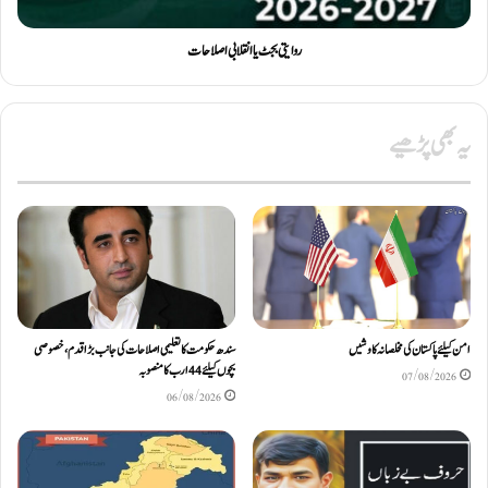
روایتی بجٹ یا انقلابی اصلاحات
یہ بھی پڑھیے
امن کیلئے پاکستان کی مخلصانہ کاوشیں
سندھ حکومت کا تعلیمی اصلاحات کی جانب بڑا قدم، خصوصی
بچوں کیلئے44 ارب کا منصوبہ
07/08/2026
06/08/2026