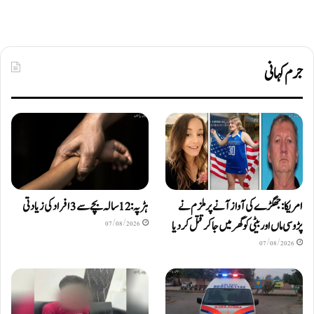
جرم کہانی
امریکا: جھگڑے کی آواز آنے پر ملزم نے
ہڑپہ: 12 سالہ بچے سے 3 افراد کی زیادتی
پڑوسی ماں اور بیٹی کو گھر میں جا کر قتل کر دیا
07/08/2026
07/08/2026