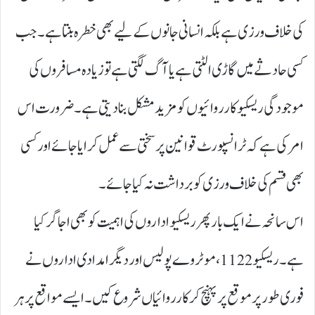
کی خلاف ورزی ہے بلکہ انسانی جانوں کے لیے بھی خطرہ بنتا ہے۔ جب
کسی حادثے میں گاڑی الٹتی ہے یا آگ لگتی ہے تو زیادہ مسافروں کی
موجودگی ریسکیو کارروائیوں کو مزید مشکل بنا دیتی ہے۔ ضرورت اس
امر کی ہے کہ ٹرانسپورٹ قوانین پر سختی سے عمل کرایا جائے اور کسی
بھی قسم کی خلاف ورزی کو برداشت نہ کیا جائے۔
اس سانحہ نے ایک بار پھر ریسکیو اداروں کی اہمیت کو بھی اجاگر کیا
ہے۔ ریسکیو 1122، موٹروے پولیس اور دیگر امدادی اداروں نے
فوری طور پر موقع پر پہنچ کر کارروائیاں شروع کیں۔ ایسے مواقع پر ہر