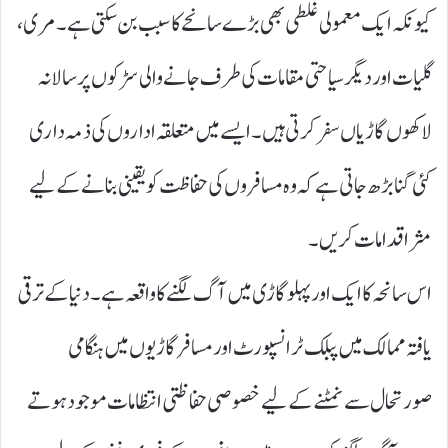
کیونکہ ایک معمولی غلطی بھی بڑے سانحے کا سبب بن سکتی ہے۔ مری،
گلیات اور دیگر سیاحتی مقامات کی طرف جانے والی سڑکوں پر سالانہ
لاکھوں گاڑیاں سفر کرتی ہیں۔ ایسے میں متعلقہ اداروں کی ذمہ داری
کئی گنا بڑھ جاتی ہے کہ وہ مسافروں کی حفاظت کو یقینی بنانے کے لیے
مثر اقدامات کریں۔
اس سانحہ کا ایک اور پہلو گاڑی میں آگ لگنے کا واقعہ ہے۔ دنیا کے ترقی
یافتہ ممالک میں پبلک ٹرانسپورٹ اور مسافر گاڑیوں میں ہنگامی
صورتحال سے نمٹنے کے لیے خصوصی حفاظتی انتظامات موجود ہوتے