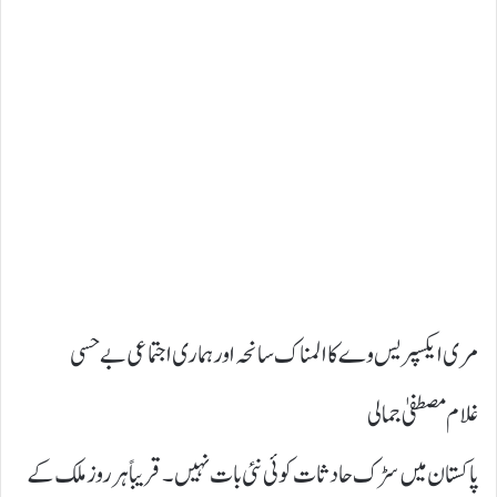
مری ایکسپریس وے کا المناک سانحہ اور ہماری اجتماعی بے حسی
غلام مصطفیٰ جمالی
پاکستان میں سڑک حادثات کوئی نئی بات نہیں۔ قریباً ہر روز ملک کے