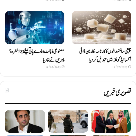
چینی سائنسدانوں کا کارنامہ، کاربن ڈائی
مصنوعی ذہانت ہمارے پانی کیلئے بڑا خطرہ؟
آکسائیڈ کو غذا میں تبدیل کردیا
ماہرین نے بتا دیا
18/07/2025
19/07/2025
تصویری خبریں