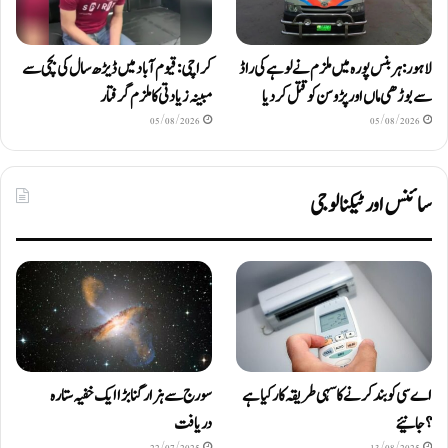
لاہور: ہربنس پورہ میں ملزم نے لوہے کی راڈ
کراچی: قیوم آباد میں ڈیڑھ سال کی بچی سے
سے بوڑھی ماں اور پڑوسن کو قتل کر دیا
مبینہ زیادتی کا ملزم گرفتار
05/08/2026
05/08/2026
سائنس اور ٹیکنالوجی
اے سی کو بند کرنے کا سہی طریقہ کار کیا ہے
سورج سے ہزار گنا بڑا ایک خفیہ ستارہ
؟ جانیئے
دریافت
22/07/2025
13/08/2025