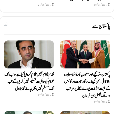
26/06/2025
08/07/2025
پاکستان سے
پاکستان، ترکیے اور سعودیہ کا دفاعی معاہدہ
نظام ناکام نہیں ناکام کروایاگیا ہے، جب تک
علاقائی امن کیلئے مددگار ثابت ہوگا جس
عوام کی حاکمیت تسلیم نہیں کریں گے تب
کے مثبت اثرات پورے خطے پر مرتب
تک سسٹم نہیں چل پائےگا: بلاول
ہونگے: فیصل بن فرحان
07/08/2026
07/08/2026