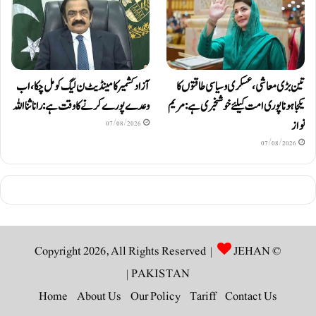
تین بڑی معاشی، عسکری و سیاسی طاقتوں کا
آزاد کشمیر کا مینڈیٹ ن لیگ کو مل چکا، اب
یکجا ہونا پوری امت کیلئے خوشخبری ہے: مریم
وعدے پورے کرنے کا وقت ہے: رانا ثنا اللہ
نواز
07/08/2026
07/08/2026
JEHAN
© Copyright 2026, All Rights Reserved |
|
PAKISTAN
Home
About Us
Our Policy
Tariff
Contact Us