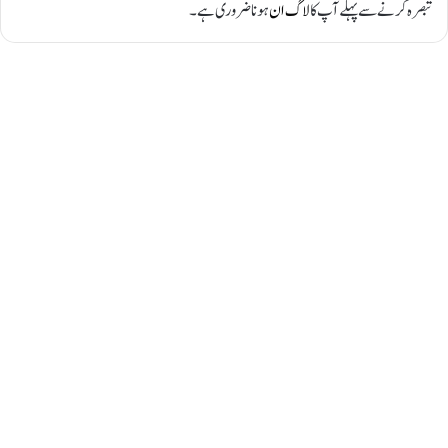
تبصرہ کرنے سے پہلے آپ کا
لاگ ان
ہونا ضروری ہے۔