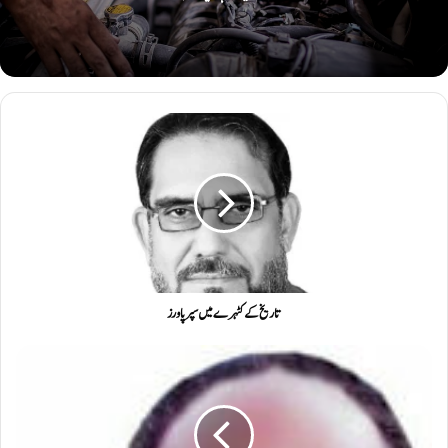
تاریخ کے کٹہرے میں سپر پاورز