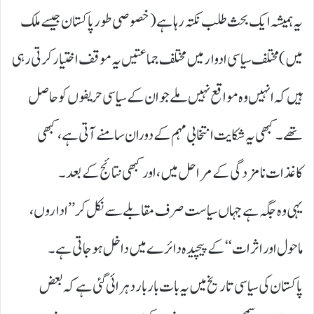
یہ ہمیشہ ایک بحث طلب نکتہ رہا ہے ( خصوصی طور پاکستان جیسے ملک
میں ) مختلف سیاسی ادوار میں مختلف جماعتیں یہ موقف اختیار کرتی رہی
ہیں کہ انہیں وہ مواقع نہیں ملے جو ان کے سیاسی حریفوں کو حاصل
تھے۔ کبھی یہ شکایت انتخابی مہم کے دوران سامنے آتی ہے، کبھی
کاغذات نامزدگی کے مراحل میں، اور کبھی نتائج کے بعد۔
یہی وہ جگہ ہے جہاں سیاست صرف مقابلے سے نکل کر ’’ اداروں،
ماحول اور اثرات‘‘ کے پیچیدہ دائرے میں داخل ہو جاتی ہے۔
پاکستان کی سیاسی تاریخ میں یہ بات بار بار دہرائی گئی ہے کہ بعض