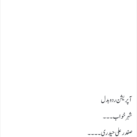
آپریشن ردوبدل
شہر خواب ۔۔۔
صفدر علی حیدری ۔۔۔۔