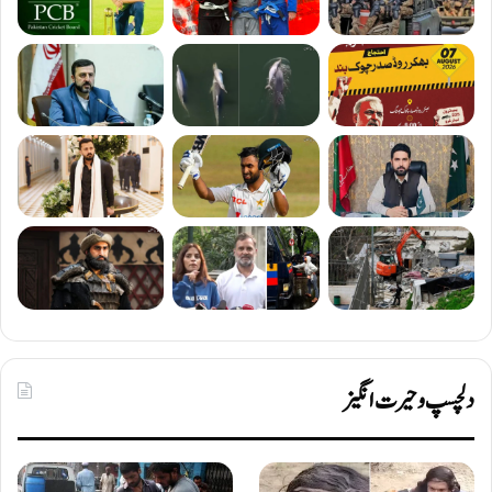
دلچسپ و حیرت انگیز