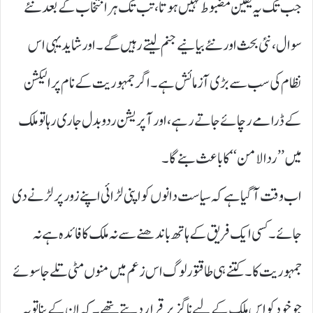
جب تک یہ یقین مضبوط نہیں ہوتا، تب تک ہر انتخاب کے بعد نئے
سوال، نئی بحث اور نئے بیانیے جنم لیتے رہیں گے۔ اور شاید یہی اس
نظام کی سب سے بڑی آزمائش ہے۔ اگر جمہوریت کے نام پر الیکشن
کے ڈرامے رچائے جاتے رہے، اور آپریشن ردوبدل جاری رہا تو ملک
میں ’’ ردالامن ‘‘ کا باعث بنے گا۔
اب وقت آ گیا ہے کہ سیاست دانوں کو اپنی لڑائی اپنے زور پر لڑنے دی
جائے۔ کسی ایک فریق کے ہاتھ باندھنے سے نہ ملک کا فائدہ ہے نہ
جمہوریت کا۔ کتنے ہی طاقتور لوگ اس زعم میں منوں مٹی تلے جا سوئے
جو خود کو اس ملک کے لیے ناگزیر قرار دیتے تھے۔ کہ ان کے بنا تو یہ