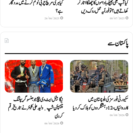
کیا آپ بھی بھیگے باداموں کا چھلکا اتار کر
کیا ہری مرچ چربی کو کم کرنے میں مددگار
کھاتے ہیں؟ تو فوراً یہ عمل روک دیں
ہے؟
26/06/2025
08/07/2025
پاکستان سے
سکیورٹی فورسز کی بلوچستان میں
نیگا بیٹل ایٹ دی بیچ جوجٹسو گریپلنگ
کارروائیاں، 12 دہشتگردوں کو ہلاک کردیا
چیمپئن شپ ٜ ولید علی کلیئر نے تاریخ رقم
کر دی
06/08/2026
06/08/2026