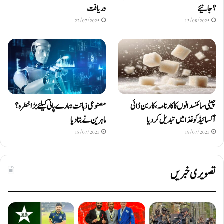
؟ جانیئے
دریافت
22/07/2025
13/08/2025
چینی سائنسدانوں کا کارنامہ، کاربن ڈائی
مصنوعی ذہانت ہمارے پانی کیلئے بڑا خطرہ؟
آکسائیڈ کو غذا میں تبدیل کردیا
ماہرین نے بتا دیا
18/07/2025
19/07/2025
تصویری خبریں