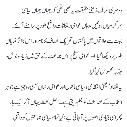
دوسری طرف زمینی حقیقت یہ بھی تھی کہ جہاں جہاں سیاسی
سرگرمیاں ہوئیں، وہاں عوامی رجحانات واضح طور پر سامنے آئے۔
بہت سے علاقوں میں پاکستان تحریک انصاف کا نام اور اس کا اثر نمایاں
طور پر دیکھا گیا، اور عوامی سطح پر اس جماعت کے حق میں زیادہ جوش و
جذبہ محسوس کیا گیا ۔
یہ تضاد’’ یعنی انتظامی و سیاسی ماحول اور عوامی رجحان‘‘ ہی وہ چیز ہے جو ہر
انتخاب کے بعد بحث کو جنم دیتی ہے۔ اصل بحث یہاں آ کر ایک بار
پھر اسی بنیادی اصول پر آ جاتی ہے: کیا تمام سیاسی جماعتوں کو واقعی