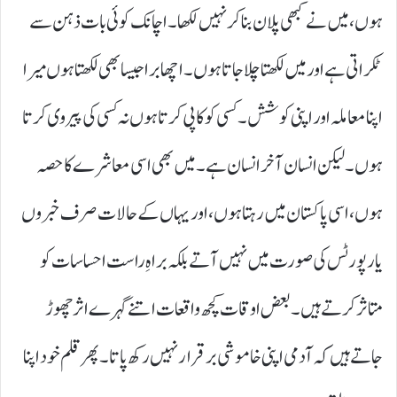
ہوں، میں نے کبھی پلان بنا کر نہیں لکھا۔ اچانک کوئی بات ذہن سے
ٹکراتی ہے اور میں لکھتا چلا جاتا ہوں۔ اچھا برا جیسا بھی لکھتا ہوں میرا
اپنا معاملہ اور اپنی کوشش۔ کسی کو کاپی کرتا ہوں نہ کسی کی پیروی کرتا
ہوں۔ لیکن انسان آخر انسان ہے۔ میں بھی اسی معاشرے کا حصہ
ہوں، اسی پاکستان میں رہتا ہوں، اور یہاں کے حالات صرف خبروں
یا رپورٹس کی صورت میں نہیں آتے بلکہ براہِ راست احساسات کو
متاثر کرتے ہیں۔ بعض اوقات کچھ واقعات اتنے گہرے اثر چھوڑ
جاتے ہیں کہ آدمی اپنی خاموشی برقرار نہیں رکھ پاتا۔ پھر قلم خود اپنا