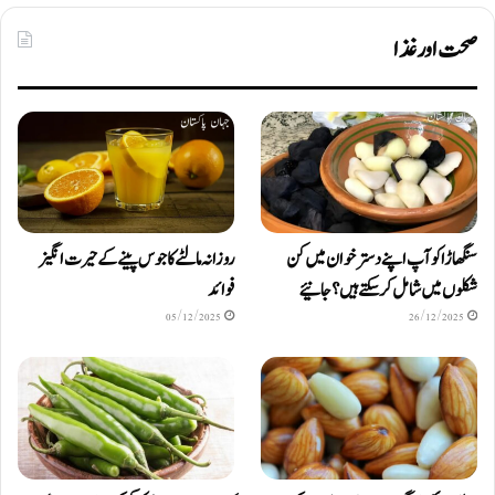
صحت اور غذا
سنگھاڑا کو آپ اپنے دستر خوان میں کن
روزانہ مالٹے کا جوس پینے کے حیرت انگیز
شکلوں میں شامل کرسکتے ہیں ؟ جانیئے
فوائد
05/12/2025
26/12/2025