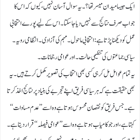
ایک جیسا میدان میسر تھا؟۔ یہ سوال آسان نہیں، کیوں کہ اس کا
جواب صرف نتائج سے نہیں دیا جا سکتا۔ اس کے لیے پورے انتخابی
عمل کو دیکھنا پڑتا ہے: انتخابی ماحول۔ مہم کی آزادی۔ انتظامی رویہ۔
سیاسی جماعتوں کی تنظیمی حالت۔ اور عوامی رجحانات۔
یہ تمام عوامل مل کر ہی کسی بھی انتخاب کی تصویر مکمل کرتے ہیں۔ یہ
بھی حقیقت ہے کہ ہر سیاسی فریق اپنے تجربے کی بنیاد پر نتائج اخذ کرتا
ہے۔ جس فریق کو نقصان محسوس ہوتا ہے وہ اسے ’’ عدم مساوات‘‘
کہتا ہے، اور جو کامیاب ہوتا ہے وہ اسے ’’ عوامی فیصلہ‘‘ قرار دیتا ہے۔