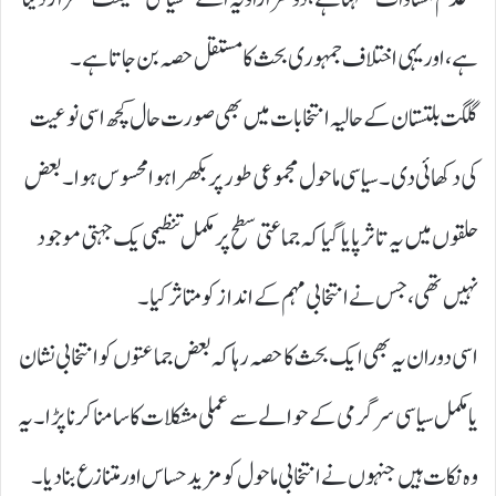
ہے، اور یہی اختلاف جمہوری بحث کا مستقل حصہ بن جاتا ہے۔
گلگت بلتستان کے حالیہ انتخابات میں بھی صورت حال کچھ اسی نوعیت
کی دکھائی دی۔ سیاسی ماحول مجموعی طور پر بکھرا ہوا محسوس ہوا۔ بعض
حلقوں میں یہ تاثر پایا گیا کہ جماعتی سطح پر مکمل تنظیمی یک جہتی موجود
نہیں تھی، جس نے انتخابی مہم کے انداز کو متاثر کیا۔
اسی دوران یہ بھی ایک بحث کا حصہ رہا کہ بعض جماعتوں کو انتخابی نشان
یا مکمل سیاسی سرگرمی کے حوالے سے عملی مشکلات کا سامنا کرنا پڑا۔ یہ
وہ نکات ہیں جنہوں نے انتخابی ماحول کو مزید حساس اور متنازع بنا دیا۔