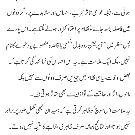
ہوتی ہے، جبکہ عوامی تاثر تجربے، احساس اور مشاہدے پر، اگر دونوں
میں فاصلہ بڑھ جائے تو نظام پر اعتماد کمزور ہونے لگتا ہے۔ اس پورے
پس منظر میں ’’ آپریشن ردوبدل‘‘ کسی باقاعدہ منصوبے یا دعوے کا نام
نہیں، بلکہ ایک علامت ہے۔ یہ اس احساس کی نمائندگی کرتا ہے کہ
بعض اوقات سیاسی نظام میں چیزیں صرف ووٹوں سے نہیں بلکہ
ماحول، اثر اور طاقت کے توازن سے بھی متاثر ہوتی ہیں۔
یہ علامت اس سوچ کو ظاہر کرتی ہے کہ: میدان کبھی مکمل طور پر برابر
نہیں ہوتا، اور نتائج ہمیشہ صرف ظاہری مقابلے کا نتیجہ نہیں ہوتے۔