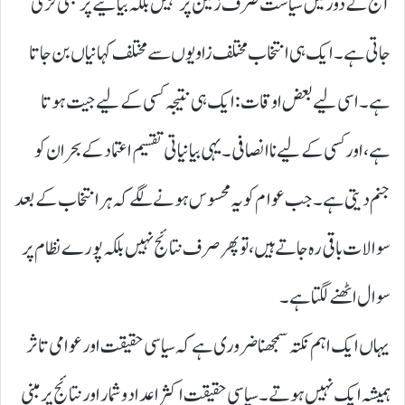
آج کے دور میں سیاست صرف زمین پر نہیں بلکہ بیانیے پر بھی لڑی
جاتی ہے۔ ایک ہی انتخاب مختلف زاویوں سے مختلف کہانیاں بن جاتا
ہے۔ اسی لیے بعض اوقات: ایک ہی نتیجہ کسی کے لیے جیت ہوتا
ہے، اور کسی کے لیے ناانصافی۔ یہی بیانیاتی تقسیم اعتماد کے بحران کو
جنم دیتی ہے۔ جب عوام کو یہ محسوس ہونے لگے کہ ہر انتخاب کے بعد
سوالات باقی رہ جاتے ہیں، تو پھر صرف نتائج نہیں بلکہ پورے نظام پر
سوال اٹھنے لگتا ہے۔
یہاں ایک اہم نکتہ سمجھنا ضروری ہے کہ سیاسی حقیقت اور عوامی تاثر
ہمیشہ ایک نہیں ہوتے۔ سیاسی حقیقت اکثر اعداد و شمار اور نتائج پر مبنی