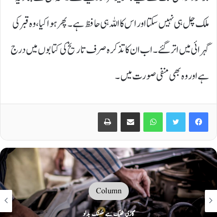
ملک چل ہی نہیں سکتا اور اس کا اللہ ہی حافظ ہے۔ پھر ہوا کیا، وہ قبر کی
گہرائی میں اتر گئے۔ اب ان کا تذکرہ صرف تاریخ کی کتابوں میں درج
ہے اور وہ بھی منفی صورت میں۔
Print
Share via Email
WhatsApp
Twitter
Facebook
Column
گاڑی ٹھیک ہے مکینک بدلو