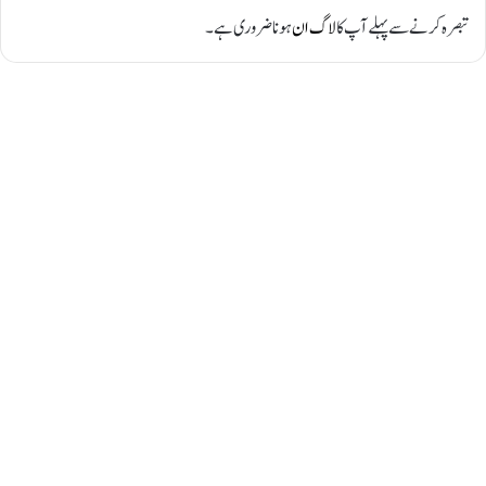
تبصرہ کرنے سے پہلے آپ کا
لاگ ان
ہونا ضروری ہے۔