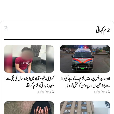
جرم کہانی
لاہور: ہربنس پورہ میں ملزم نے لوہے کی راڈ
کراچی: قیوم آباد میں ڈیڑھ سال کی بچی سے
سے بوڑھی ماں اور پڑوسن کو قتل کر دیا
مبینہ زیادتی کا ملزم گرفتار
05/08/2026
05/08/2026