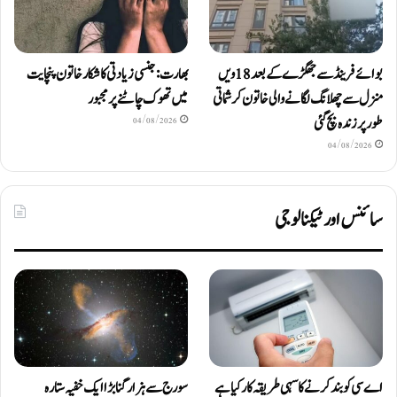
بوائے فرینڈ سے جھگڑے کے بعد 18 ویں
بھارت: جنسی زیادتی کا شکار خاتون پنچایت
منزل سے چھلانگ لگانے والی خاتون کرشماتی
میں تھوک چاٹنے پر مجبور
طور پر زندہ بچ گئی
04/08/2026
04/08/2026
سائنس اور ٹیکنالوجی
اے سی کو بند کرنے کا سہی طریقہ کار کیا ہے
سورج سے ہزار گنا بڑا ایک خفیہ ستارہ