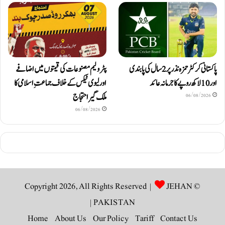
پاکستانی کرکٹر حمزہ نذر پر 2 سال کی پابندی
پٹرولیم مصنوعات کی قیمتوں میں اضافے
اور 10 لاکھ روپےکا جرمانہ عائد
اور لیوی ٹیکس کے خلاف جماعتِ اسلامی کا
ملک گیر احتجاج
06/08/2026
06/08/2026
JEHAN
© Copyright 2026, All Rights Reserved |
|
PAKISTAN
Home
About Us
Our Policy
Tariff
Contact Us