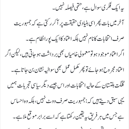
یہ ایک فکری سوال ہے، حتمی فیصلہ نہیں۔
آخر میں بات پھر اسی بنیادی حقیقت پر آ کر رکتی ہے کہ جمہوریت
صرف انتخابات کا نام نہیں بلکہ اعتماد کا ایک پورا نظام ہے۔
اگر اعتماد موجود ہو تو معمولی خامیاں بھی برداشت ہو جاتی ہیں، لیکن اگر
اعتماد مجروح ہو جائے تو پھر مکمل عمل بھی سوالیہ نشان بن جاتا ہے۔
گلگت بلتستان کے حالیہ انتخابات اور اس جیسے دیگر سیاسی تجربات ہمیں
یہی سبق دیتے ہیں کہ: جمہوریت صرف ووٹ نہیں، بلکہ وہ احساس
ہے جس میں ہر فریق یہ یقین رکھتا ہے کہ اسے برابر موقع ملا ہے۔