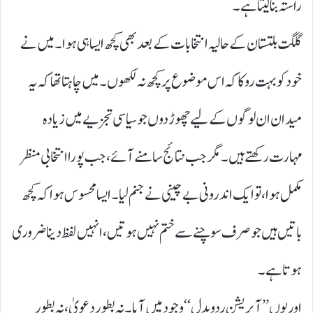
راستہ بنا لیتا ہے۔
گلگت بلتستان کے حالیہ انتخابات کے بعد بھی کچھ ایسا ہی ہوا ۔ میں نے
خود کو بہت روکا کہ اس موضوع پر کچھ نہ لکھوں۔ میں چاہتا تھا کہ یہ
میدان ان لوگوں کے لیے چھوڑ دوں جو سیاسی تجزیے میں زیادہ
مہارت رکھتے ہیں۔ مگر جب نتائج سامنے آئے، جب پورا انتخابی منظر
مکمل ہوا، تو ایک اندرونی بے چینی نے جنم لیا۔ ایسا محسوس ہوا کہ کچھ
باتیں ہیں جو صرف سوچنے سے ختم نہیں ہوتیں، انہیں لفظ دینا ضروری
ہوتا ہے۔
اور یوں ’’ آپریشن ردوبدل‘‘ وجود میں آیا ۔ نہ بطور دعویٰ، نہ بطور