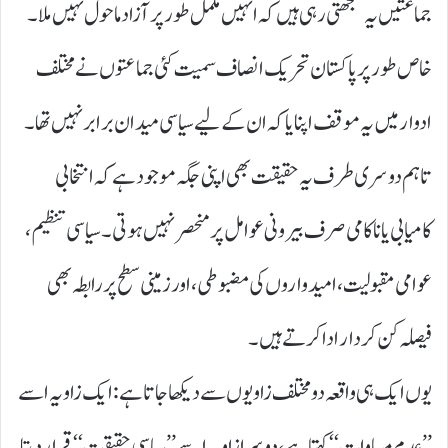
جماعتیں یہ سمجھتی رہی ہیں کہ انہیں مکمل طور پر آزاد ماحول نہیں ملا۔
خاص طور پر پاکستان تحریک انصاف سمیت کئی جماعتوں نے مختلف
ادوار میں یہ موقف اپنایا کہ ان کے لیے سیاسی میدان برابر نہیں تھا۔
تاہم دوسری طرف یہ حقیقت بھی اپنی جگہ موجود ہے کہ انتخابی
کامیابی یا ناکامی صرف بیرونی عوامل پر منحصر نہیں ہوتی۔ سیاسی تنظیم،
عوامی مقبولیت، امیدواروں کی مضبوطی، اور زمینی سطح پر رابطہ بھی
فیصلہ کن کردار ادا کرتے ہیں۔
یوں ایک ہی واقعہ دو مختلف زاویوں سے دیکھا جاتا ہے: ایک زاویہ اسے
’’ عدم مساوات‘‘ کہتا ہے، دوسرا زاویہ اسے ’’ سیاسی حقیقت‘‘ قرار دیتا