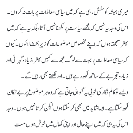
میری ہمیشہ کوشش رہی ہے کہ میں سیاسی معاملات پر بات نہ کروں۔
اس کی وجہ یہ نہیں کہ مجھے سیاست پر لکھنا نہیں آتا، بلکہ یہ ہے کہ میں
بہتر سمجھتا ہوں کہ اپنے مخصوص موضوعات کو زیرِ بحث لائوں۔ کیوں
کہ سیاسی معاملات پر بہت سے لوگ مجھ سے کہیں بہتر ، زیادہ گہرائی اور
زیادہ تجربے کے ساتھ لکھ رہے ہیں۔ اور لکھتے بھی رہیں گے ۔
ویسے تو کالم نگار کی خوبی یہ گنوائی جاتی ہے کہ وہ ہر موضوع پر بے تکان
لکھ سکتا ہے۔ ایسا شاید میں بھی کر سکتا ہوں لیکن کرتا نہیں ہوں۔ وجہ
اس کی یہ ہی کہ میں اپنے حال اور اپنی کھال میں خوش ہوں مست