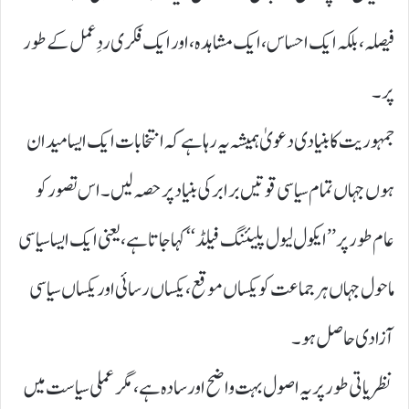
فیصلہ، بلکہ ایک احساس، ایک مشاہدہ، اور ایک فکری ردِعمل کے طور
پر۔
جمہوریت کا بنیادی دعویٰ ہمیشہ یہ رہا ہے کہ انتخابات ایک ایسا میدان
ہوں جہاں تمام سیاسی قوتیں برابر کی بنیاد پر حصہ لیں ۔ اس تصور کو
عام طور پر’’ ایکول لیول پلیئنگ فیلڈ‘‘ کہا جاتا ہے، یعنی ایک ایسا سیاسی
ماحول جہاں ہر جماعت کو یکساں موقع، یکساں رسائی اور یکساں سیاسی
آزادی حاصل ہو۔
نظریاتی طور پر یہ اصول بہت واضح اور سادہ ہے، مگر عملی سیاست میں