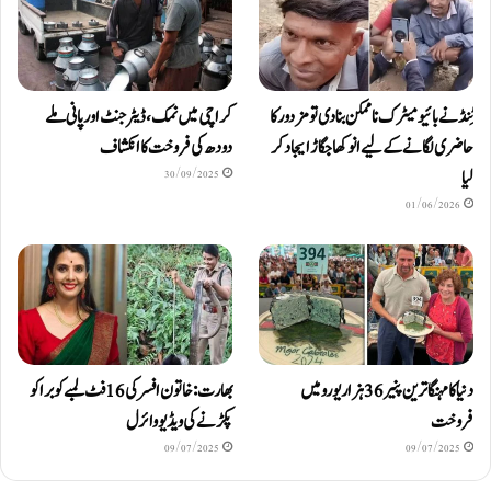
ٹِنڈ نے بائیومیٹرک ناممکن بنا دی تو مزدور کا
کراچی میں نمک، ڈیٹرجنٹ اور پانی ملے
حاضری لگانے کے لیے انوکھا جگاڑ ایجاد کر
دودھ کی فروخت کا انکشاف
لیا
30/09/2025
01/06/2026
دنیا کا مہنگا ترین پنیر 36 ہزار یورو میں
بھارت: خاتون افسر کی 16 فٹ لمبے کوبرا کو
فروخت
پکڑنے کی ویڈیو وائرل
09/07/2025
09/07/2025