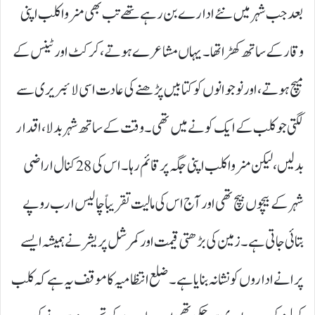
بعد جب شہر میں نئے ادارے بن رہے تھے تب بھی منروا کلب اپنی
وقار کے ساتھ کھڑا تھا۔ یہاں مشاعرے ہوتے، کرکٹ اور ٹینس کے
میچ ہوتے، اور نوجوانوں کو کتابیں پڑھنے کی عادت اسی لائبریری سے
لگتی جو کلب کے ایک کونے میں تھی۔ وقت کے ساتھ شہر بدلا، اقدار
بدلیں، لیکن منروا کلب اپنی جگہ پر قائم رہا۔ اس کی 28کنال اراضی
شہر کے بیچوں بیچ تھی اور آج اس کی مالیت تقریباً چالیس ارب روپے
بتائی جاتی ہے۔ زمین کی بڑھتی قیمت اور کمرشل پریشر نے ہمیشہ ایسے
پرانے اداروں کو نشانہ بنایا ہے۔ ضلع انتظامیہ کا موقف یہ ہے کہ کلب