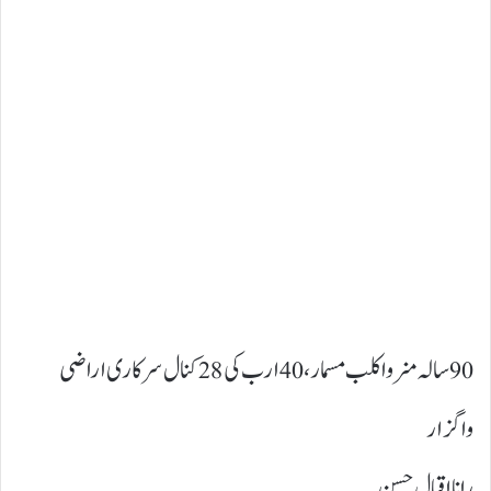
90سالہ منروا کلب مسمار، 40ارب کی 28کنال سرکاری اراضی
واگزار
رانا اقبال حسن