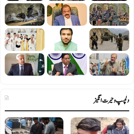
دلچسپ و حیرت انگیز