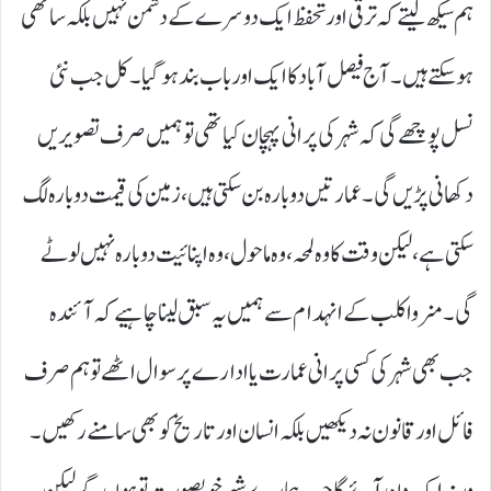
ہم سیکھ لیتے کہ ترقی اور تحفظ ایک دوسرے کے دشمن نہیں بلکہ ساتھی
ہو سکتے ہیں۔ آج فیصل آباد کا ایک اور باب بند ہو گیا۔ کل جب نئی
نسل پوچھے گی کہ شہر کی پرانی پہچان کیا تھی تو ہمیں صرف تصویریں
دکھانی پڑیں گی۔ عمارتیں دوبارہ بن سکتی ہیں، زمین کی قیمت دوبارہ لگ
سکتی ہے، لیکن وقت کا وہ لمحہ، وہ ماحول، وہ اپنائیت دوبارہ نہیں لوٹے
گی۔ منروا کلب کے انہدام سے ہمیں یہ سبق لینا چاہیے کہ آئندہ
جب بھی شہر کی کسی پرانی عمارت یا ادارے پر سوال اٹھے تو ہم صرف
فائل اور قانون نہ دیکھیں بلکہ انسان اور تاریخ کو بھی سامنے رکھیں۔
ورنہ ایک دن آئے گا جب ہمارے شہر خوبصورت تو ہوں گے لیکن