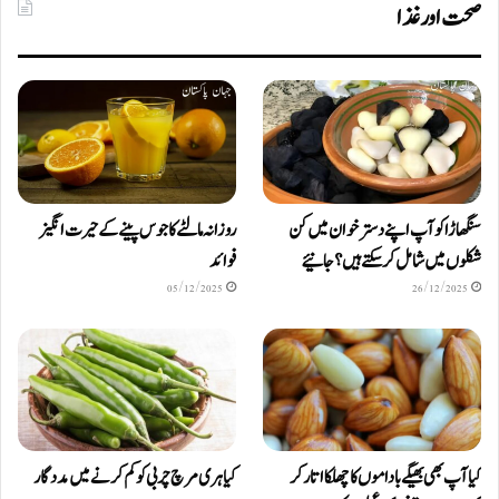
صحت اور غذا
سنگھاڑا کو آپ اپنے دستر خوان میں کن
روزانہ مالٹے کا جوس پینے کے حیرت انگیز
شکلوں میں شامل کرسکتے ہیں ؟ جانیئے
فوائد
05/12/2025
26/12/2025
کیا آپ بھی بھیگے باداموں کا چھلکا اتار کر
کیا ہری مرچ چربی کو کم کرنے میں مددگار