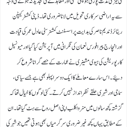
کی لیز کی مدت پوری ہو چکی تھی اور معاہدے کی تجدید نہ ہونے کی وجہ
سے یہ اراضی سرکاری تحویل میں لانا ضروری تھا۔ ڈپٹی کمشنر کیپٹن
ریٹائرڈ ندیم ناصر کی ہدایت پر اسسٹنٹ کمشنر سٹی عادل عمر کی قیادت
اور انچارج پیرا فورس نعمان کی نگرانی میں آپریشن کیا گیا اور میونسپل
کارپوریشن کی ہیوی مشینری نے عمارت کے حصے گرانا شروع کر
دئیے۔ اس سارے معاملے کا ایک دوسرا پہلو بھی ہے جسے سیاسی،
سماجی اور شہری حلقے نظر انداز نہیں کرتے۔ کئی لوگوں کا خیال تھا کہ
گزشتہ کچھ سالوں میں منروا کلب اپنی اصل روح سے ہٹ گیا تھا۔ ان
کے مطابق یہاں کچھ غیر ضروری سرگرمیاں بھی ہوتی تھیں جو شہر کی