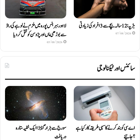
ہڑپہ: 12 سالہ بچے سے 3 افراد کی زیادتی
لاہور: ہربنس پورہ میں ملزم نے لوہے کی راڈ
سے بوڑھی ماں اور پڑوسن کو قتل کر دیا
07/08/2026
05/08/2026
سائنس اور ٹیکنالوجی
اے سی کو بند کرنے کا سہی طریقہ کار کیا ہے
سورج سے ہزار گنا بڑا ایک خفیہ ستارہ
؟ جانیئے
دریافت