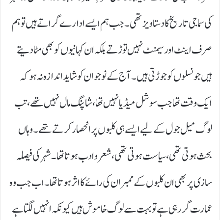
کی سماجی تاریخ کا دستاویز تھی۔ جب ہم ایسے ادارے گراتے ہیں تو ہم
صرف اینٹ اور سیمنٹ نہیں توڑتے بلکہ ان کہانیوں کو بھی مٹا دیتے
ہیں جو نسلوں کو جوڑتی ہیں۔ آج کے نوجوان کو شاید اندازہ نہ ہو کہ
ایک وقت تھا جب سوشل میڈیا نہیں تھا، شاپنگ مال نہیں تھے، تب
لوگ میل جول کے لیے ایسے ہی کلبوں پر انحصار کرتے تھے۔ وہاں
بحث ہوتی تھی، سیاست ہوتی تھی، شعر و ادب ہوتا تھا۔ شہر کی فیصلہ
سازی پر بھی ان کلبوں کے ممبران کی رائے کا اثر ہوتا تھا۔ اب جب وہ
عمارت گر رہی ہے تو بہت سے لوگ خاموش ہیں کیونکہ انہیں لگتا ہے