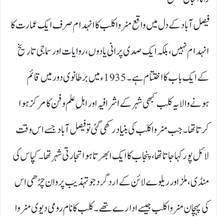
فیصل آباد کے دل میں واقع منروا کلب کا انہدام صرف ایک عمارت کا
انہدام نہیں، بلکہ ایک صدی پرانی یادوں، روایات اور سماجی تاریخ
کے ایک باب کا اختتام ہے۔ 1935ء میں برطانوی دور میں قائم
ہونے والا یہ کلب کبھی شہر کے اشرافیہ اور اہلِ علم و فن کا مرکز ہوا
کرتا تھا۔ جب منروا کلب کی بنیاد رکھی گئی تو فیصل آباد جسے اس وقت
لائل پور کہا جاتا تھا، پنجاب کا ایک ابھرتا ہوا تجارتی شہر تھا۔ کپاس کی
منڈی، ملز اور ریلوے لائن کے ارد گرد جو تہذیب پروان چڑھی اس
کی پہچان منروا کلب جیسے ادارے تھے۔ کلب کا نام رومی دیوی منروا