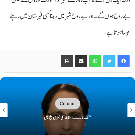
بے روح ہوں گے۔ اور بے روح شہر میں رہنا کسی قبرستان میں رہنے
جیسا ہوتا ہے۔
Print
Share via Email
WhatsApp
Twitter
Facebook
Column
’’ ٹک ٹاک۔۔۔ اقتدار کی گھڑی بج چکی