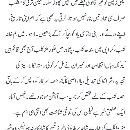
قیمتی زمین کو غیر قانونی قبضے میں نہیں چھوڑ سکتا۔ لیکن ترقی کا مطلب
صرف نئی عمارتیں بنانا نہیں ہوتا۔ ترقی یہ بھی ہے کہ ہم اپنی تاریخ،
اپنے ورثے اور اپنی اجتماعی یاد کو بچا کر آگے بڑھیں۔ لاہور میں جم خانہ
کلب، کراچی میں سندھ کلب، پشاور میں فلور ملز کلب آج بھی قائم ہیں
کیونکہ وہاں انتظامیہ اور ممبران نے مل کر کوئی راستہ نکالا۔ لیز کی
تجدید، شرائط کی تبدیلی، یا اراضی کا کچھ حصہ سرکار کو واپس کر کے باقی
حصہ کلب کے لیے مختص کرنا، یہ سب آپشن موجود تھے۔ فیصل آباد
ایک صنعتی شہر ہے لیکن اس کی ثقافتی شناخت بھی اتنی ہی اہم ہے۔
منروا کلب کی عمارت شاید برطانوی طرزِ تعمیر کا شاہکار نہ ہو لیکن وہ شہر