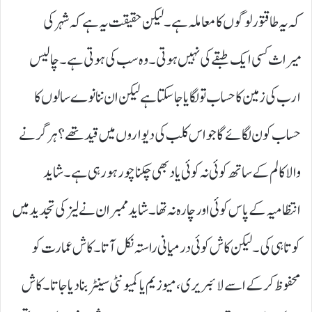
کہ یہ طاقتور لوگوں کا معاملہ ہے۔ لیکن حقیقت یہ ہے کہ شہر کی
میراث کسی ایک طبقے کی نہیں ہوتی۔ وہ سب کی ہوتی ہے۔ چالیس
ارب کی زمین کا حساب تو لگایا جا سکتا ہے لیکن ان ننانوے سالوں کا
حساب کون لگائے گا جو اس کلب کی دیواروں میں قید تھے؟ ہر گرنے
والا کالم کے ساتھ کوئی نہ کوئی یاد بھی چکنا چور ہو رہی ہے۔ شاید
انتظامیہ کے پاس کوئی اور چارہ نہ تھا۔ شاید ممبران نے لیز کی تجدید میں
کوتاہی کی۔ لیکن کاش کوئی درمیانی راستہ نکل آتا۔ کاش عمارت کو
محفوظ کر کے اسے لائبریری، میوزیم یا کمیونٹی سینٹر بنا دیا جاتا۔ کاش