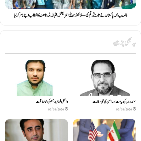
مالدیپ میں پاکستان نے تاریخ رقم کی — ڈائمنڈ جوبلی انٹرنیشنل فٹبال ٹورنامنٹ کا خطاب اپنے نام کر لیا
یہ بھی پڑھیے
سمندروں کی سیاست اور امن کی نئی سفارت
وائٹل فورس: جسم کی محافظ قوت
07/08/2026
07/08/2026