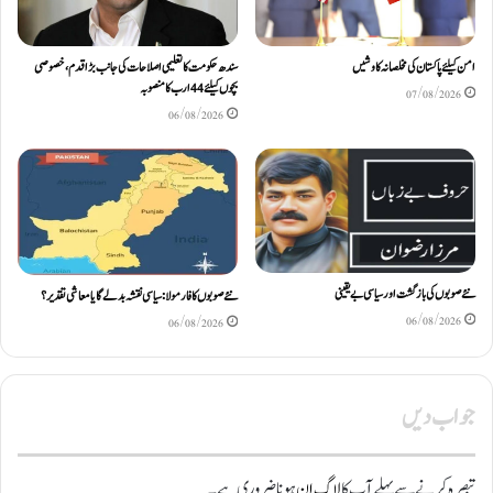
امن کیلئے پاکستان کی مخلصانہ کاوشیں
سندھ حکومت کا تعلیمی اصلاحات کی جانب بڑا قدم، خصوصی
بچوں کیلئے44 ارب کا منصوبہ
07/08/2026
06/08/2026
نئے صوبوں کی بازگشت اور سیاسی بے یقینی
نئے صوبوں کا فارمولا: سیاسی نقشہ بدلے گا یا معاشی تقدیر؟
06/08/2026
06/08/2026
جواب دیں
تبصرہ کرنے سے پہلے آپ کا
لاگ ان
ہونا ضروری ہے۔