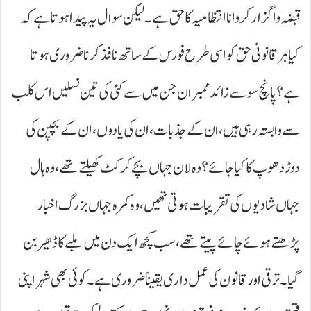
قبضہ واگزار کروانا انتظامیہ کا حق ہے۔ لیکن سوال یہ پیدا ہوتا ہے کہ
کیا ہر قانونی حق کو اسی طرح فورس کے ساتھ نافذ کرنا ضروری ہوتا
ہے؟ پانچ سو سے زائد ممبران جن میں سے کئی کی تین نسلیں اس کلب
سے وابستہ رہی ہیں، ان کے جذبات، ان کی یادوں، ان کے بچپن کی
دوڑ دھوپ کا کیا جائے؟ وہ لان جہاں بچے کرکٹ کھیلتے تھے، وہ ہال
جہاں شادیوں کی تقریبات ہوتی تھیں، وہ کمرہ جہاں بزرگ اخبار
پڑھتے ہوئے چائے پیتے تھے، سب کچھ ایک دن میں ملبے کا ڈھیر بن
گیا۔ ترقی اور قانون کی عمل داری یقیناً ضروری ہے۔ کوئی بھی شہر اپنی