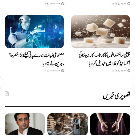
22/07/2025
13/08/2025
چینی سائنسدانوں کا کارنامہ، کاربن ڈائی
مصنوعی ذہانت ہمارے پانی کیلئے بڑا خطرہ؟
آکسائیڈ کو غذا میں تبدیل کردیا
ماہرین نے بتا دیا
18/07/2025
19/07/2025
تصویری خبریں