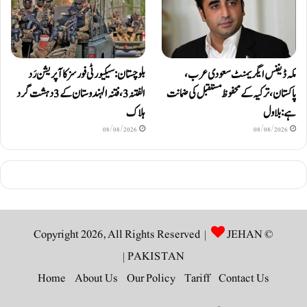
مکہ ڈیفنس ایگریمنٹ سعودی عرب،
بلوچستان: سیکیورٹی فورسز کا آپریشن رَد
پاکستان، ترکیہ کے محفوظ مستقبل کی ضمانت
الفتنہ 3، فتنہ الہندوستان کے 3 دہشت گرد
ہے: بلاول
ہلاک
08/08/2026
08/08/2026
JEHAN
© Copyright 2026, All Rights Reserved |
|
PAKISTAN
Home
About Us
Our Policy
Tariff
Contact Us