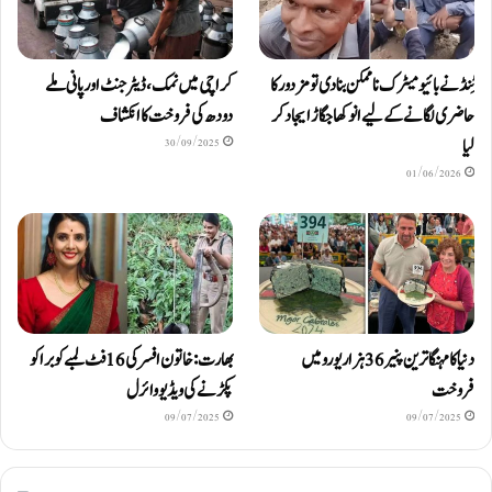
ٹِنڈ نے بائیومیٹرک ناممکن بنا دی تو مزدور کا
کراچی میں نمک، ڈیٹرجنٹ اور پانی ملے
حاضری لگانے کے لیے انوکھا جگاڑ ایجاد کر
دودھ کی فروخت کا انکشاف
لیا
30/09/2025
01/06/2026
دنیا کا مہنگا ترین پنیر 36 ہزار یورو میں
بھارت: خاتون افسر کی 16 فٹ لمبے کوبرا کو
فروخت
پکڑنے کی ویڈیو وائرل
09/07/2025
09/07/2025