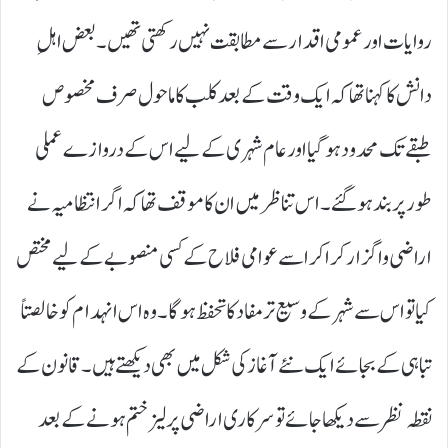
روایات اور عمومی اقدار سے مطابقت نہیں رکھتی تھیں۔ بعض اہلِ
دانش کا کہنا تھا کہ ایک وقت کے بعد کلب کا ماحول صرف مخصوص
طبقے تک محدود ہو گیا اور عام شہری کے لیے اس کے دروازے عملی
طور پر بند ہو گئے۔ اس تناظر میں ان کا موقف تھا کہ اگر انتظامیہ نے
اراضی واگزار کرا کر اسے عوامی فلاح کے کسی منصوبے کے لیے مختص
کیا تو اس سے شہر کے وسیع تر مفاد کا تحفظ ہو گا۔ وہ اس انہدام کو خالصتاً
تباہی کے بجائے ایک نئے آغاز کی شکل میں بھی دیکھتے ہیں۔ قانون کے
نقطہ نظر سے دیکھا جائے تو سرکاری اراضی پر لیز ختم ہونے کے بعد