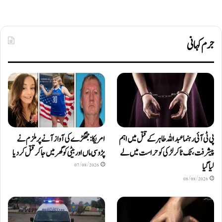
جرم کہانی
پی ٹی آئی رہنما عبداللہ طاہر کے قتل میں اہم
امریکا: جھگڑے کی آواز آنے پر ملزم نے
پیشرفت، ٹک ٹاکر لڑکی کو حراست میں لے
پڑوسی ماں اور بیٹی کو گھر میں جا کر قتل کر دیا
لیا گیا
07/08/2026
08/08/2026