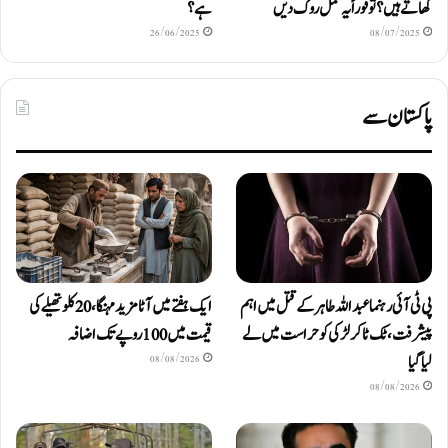
کھاتے ہیں؟ تو فوراً یہ عمل روک دیں
ہے؟
26/06/2025
08/07/2025
پاکستان سے
پی ٹی آئی رہنما عبداللہ طاہر کے قتل میں اہم
ایک ہفتے میں آٹا مزید مہنگا، 20 کلو تھیلے کی
پیشرفت، ٹک ٹاکر لڑکی کو حراست میں لے
قیمت میں 100 روپے تک اضافہ
لیا گیا
08/08/2026
08/08/2026