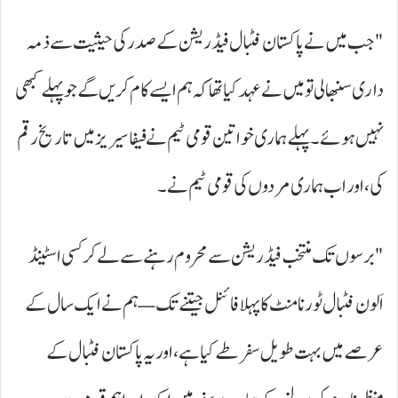
"جب میں نے پاکستان فٹبال فیڈریشن کے صدر کی حیثیت سے ذمہ
داری سنبھالی تو میں نے عہد کیا تھا کہ ہم ایسے کام کریں گے جو پہلے کبھی
نہیں ہوئے۔ پہلے ہماری خواتین قومی ٹیم نے فیفا سیریز میں تاریخ رقم
کی، اور اب ہماری مردوں کی قومی ٹیم نے۔
"برسوں تک منتخب فیڈریشن سے محروم رہنے سے لے کر کسی اسٹینڈ
اَلون فٹبال ٹورنامنٹ کا پہلا فائنل جیتنے تک — ہم نے ایک سال کے
عرصے میں بہت طویل سفر طے کیا ہے، اور یہ پاکستان فٹبال کے