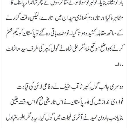
بار کو نشانہ بنایا۔ نولبرتو سولانو کے شاگردوں نے پھر شاندار پاسنگ کا
مظاہرہ کیا اور تازہ دم کھلاڑی میدان میں اتارے، لیکن وقت گزرنے
کے ساتھ مقابلہ کشیدہ ہوتا گیا۔ نو منٹ باقی رہ گئے تو پاکستان کو گیم ختم
کرنے کا واضح موقع ملا، مگر علی شاہ نے گول کیپر کی طرف سیدھا شاٹ
مارا۔
دوسری جانب گول کیپر ثاقب حنیف نے دفاعی لائن کی قیادت
فولادی انداز میں کی اور پاکستان نے اس تاریخی فتح کو اس وقت یقینی
بنایا جب ہارون حمید نے آخری لمحات میں گول کیا۔ یہ وِنگر بطور متبادل