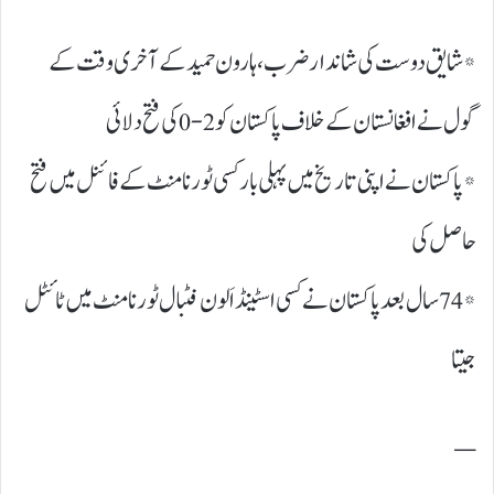
* شایق دوست کی شاندار ضرب، ہارون حمید کے آخری وقت کے
گول نے افغانستان کے خلاف پاکستان کو 2-0 کی فتح دلائی
* پاکستان نے اپنی تاریخ میں پہلی بار کسی ٹورنامنٹ کے فائنل میں فتح
حاصل کی
* 74 سال بعد پاکستان نے کسی اسٹینڈ اَلون فٹبال ٹورنامنٹ میں ٹائٹل
جیتا
—