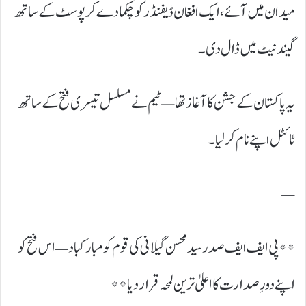
میدان میں آئے، ایک افغان ڈیفنڈر کو چکما دے کر پوسٹ کے ساتھ
گیند نیٹ میں ڈال دی۔
یہ پاکستان کے جشن کا آغاز تھا — ٹیم نے مسلسل تیسری فتح کے ساتھ
ٹائٹل اپنے نام کر لیا۔
—
**پی ایف ایف صدر سید محسن گیلانی کی قوم کو مبارکباد — اس فتح کو
اپنے دورِ صدارت کا اعلیٰ ترین لمحہ قرار دیا**