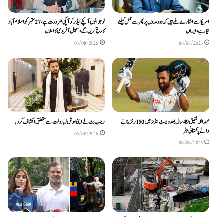
امریکا سے اشارے ملے ہیں کہ وہ وعدوں پر پھر سے عمل کیلئے
نوجوانوں آپکے لیڈر کو آپکی ضرورت ہے، 27 ستمبر کو اسلام آباد
تیار ہے: ایران
کا رخ کریں گے: سہیل آفریدی کا اعلان
06/08/2026
06/08/2026
عبداللّٰہ شفیق 49 سال بعد ویسٹ انڈیز میں 150 رنز بنانے
رجب بٹ نے اپنی ہوش رُبا دولت سے متعلق انکشاف کردیا
والے پاکستانی بیٹر
06/08/2026
06/08/2026