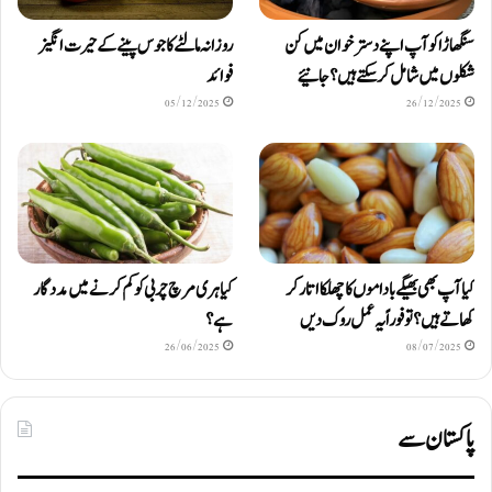
سنگھاڑا کو آپ اپنے دستر خوان میں کن
روزانہ مالٹے کا جوس پینے کے حیرت انگیز
شکلوں میں شامل کرسکتے ہیں ؟ جانیئے
فوائد
05/12/2025
26/12/2025
کیا آپ بھی بھیگے باداموں کا چھلکا اتار کر
کیا ہری مرچ چربی کو کم کرنے میں مددگار
کھاتے ہیں؟ تو فوراً یہ عمل روک دیں
ہے؟
26/06/2025
08/07/2025
پاکستان سے