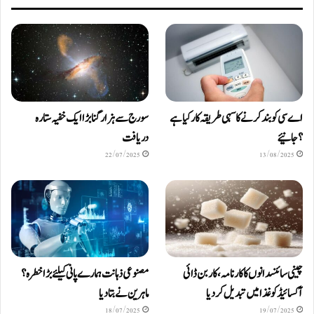
اے سی کو بند کرنے کا سہی طریقہ کار کیا ہے
سورج سے ہزار گنا بڑا ایک خفیہ ستارہ
؟ جانیئے
دریافت
22/07/2025
13/08/2025
چینی سائنسدانوں کا کارنامہ، کاربن ڈائی
مصنوعی ذہانت ہمارے پانی کیلئے بڑا خطرہ؟
آکسائیڈ کو غذا میں تبدیل کردیا
ماہرین نے بتا دیا
18/07/2025
19/07/2025