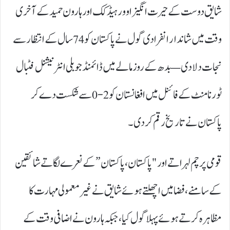
شایق دوست کے حیرت انگیز اوور ہیڈ کک اور ہارون حمید کے آخری
وقت میں شاندار انفرادی گول نے پاکستان کو 74 سال کے انتظار سے
نجات دلا دی — بدھ کے روز مالے میں ڈائمنڈ جوبلی انٹرنیشنل فٹبال
ٹورنامنٹ کے فائنل میں افغانستان کو 2-0 سے شکست دے کر
پاکستان نے تاریخ رقم کر دی۔
قومی پرچم لہراتے اور "پاکستان، پاکستان” کے نعرے لگاتے شائقین
کے سامنے، فضا میں اچھلتے ہوئے شایق نے غیر معمولی مہارت کا
مظاہرہ کرتے ہوئے پہلا گول کیا، جبکہ ہارون نے اضافی وقت کے