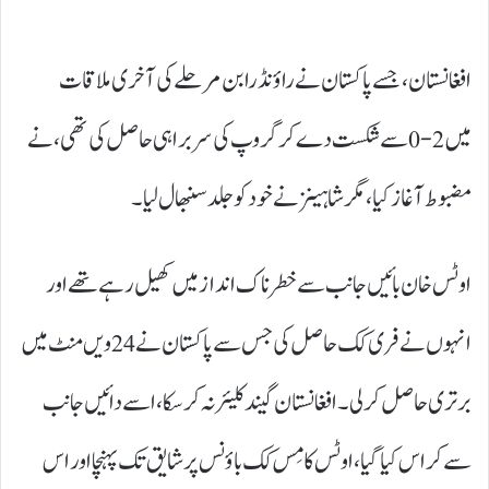
افغانستان، جسے پاکستان نے راؤنڈ رابن مرحلے کی آخری ملاقات
میں 2-0 سے شکست دے کر گروپ کی سربراہی حاصل کی تھی، نے
مضبوط آغاز کیا، مگر شاہینز نے خود کو جلد سنبھال لیا۔
اوٹس خان بائیں جانب سے خطرناک انداز میں کھیل رہے تھے اور
انہوں نے فری کک حاصل کی جس سے پاکستان نے 24ویں منٹ میں
برتری حاصل کر لی۔ افغانستان گیند کلیئر نہ کر سکا، اسے دائیں جانب
سے کراس کیا گیا، اوٹس کا مِس کک باؤنس پر شایق تک پہنچا اور اس