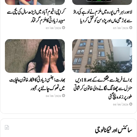
لاہور: ہربنس پورہ میں ملزم نے لوہے کی راڈ
کراچی: قیوم آباد میں ڈیڑھ سال کی بچی سے
سے بوڑھی ماں اور پڑوسن کو قتل کر دیا
مبینہ زیادتی کا ملزم گرفتار
05/08/2026
05/08/2026
بوائے فرینڈ سے جھگڑے کے بعد 18 ویں
بھارت: جنسی زیادتی کا شکار خاتون پنچایت
منزل سے چھلانگ لگانے والی خاتون کرشماتی
میں تھوک چاٹنے پر مجبور
طور پر زندہ بچ گئی
04/08/2026
04/08/2026
سائنس اور ٹیکنالوجی