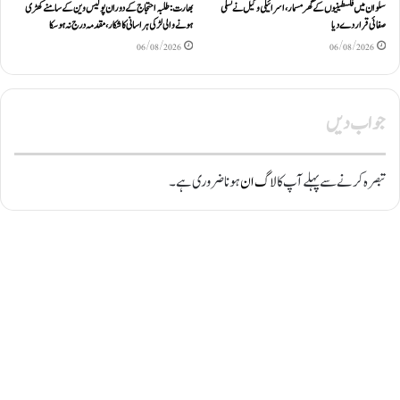
سلوان میں فلسطینیوں کے گھر مسمار، اسرائیلی وکیل نے نسلی
بھارت: طلبہ احتجاج کے دوران پولیس وین کے سامنے کھڑی
صفائی قرار دے دیا
ہونے والی لڑکی ہراسانی کا شکار، مقدمہ درج نہ ہوسکا
06/08/2026
06/08/2026
جواب دیں
تبصرہ کرنے سے پہلے آپ کا
لاگ ان
ہونا ضروری ہے۔