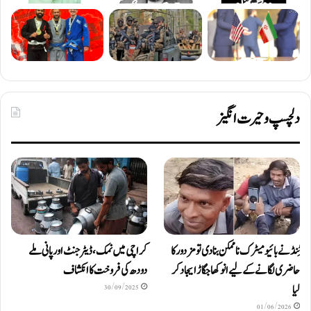
دلچسپ و حیرت انگیز
ٹِنڈ نے بائیومیٹرک ناممکن بنا دی تو مزدور کا
کراچی میں نمک، ڈیٹرجنٹ اور پانی ملے
حاضری لگانے کے لیے انوکھا جگاڑ ایجاد کر
دودھ کی فروخت کا انکشاف
لیا
30/09/2025
01/06/2026