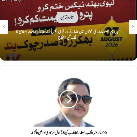
تازہ ترین
پٹرولیم مصنوعات کی قیمتوں میں اضافے اور لیوی ٹیکس کے خلاف جماعتِ اسلامی کا
ملک گیر احتجاج
90سالہ منروا کلب مسمار، 40ارب کی 28کنال سرکاری اراضی واگزار