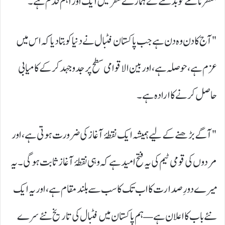
منظرنامے کو بدلنے کے ہمارے سفر میں ایک اور اہم قدم ہے۔
"آج کا دن وہ دن ہے جب پاکستان فٹبال نے دنیا کو بتا دیا کہ اس میں
عزم ہے، حوصلہ ہے، اور بین الاقوامی سطح پر جدوجہد کر کے کامیابی
حاصل کرنے کا ارادہ ہے۔
"آگے بڑھنے کے لیے ہمیشہ ایک نقطۂ آغاز کی ضرورت ہوتی ہے، اور
مردوں کی قومی ٹیم کی یہ فتح امید ہے کہ وہی نقطۂ آغاز ثابت ہوگی۔ یہ
میرے دورِ صدارت کا اب تک کا سب سے بلند مقام ہے، اور یہ ایک
نئے باب کا اعلان ہے — ہم پاکستان میں فٹبال کی تاریخ نئے سرے