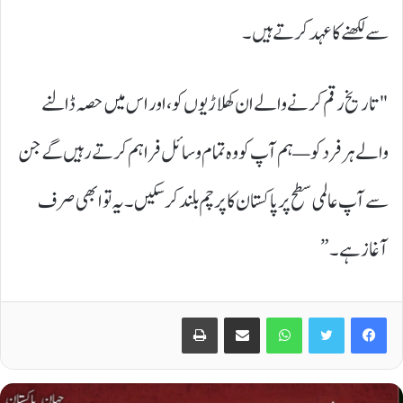
سے لکھنے کا عہد کرتے ہیں۔
"تاریخ رقم کرنے والے ان کھلاڑیوں کو، اور اس میں حصہ ڈالنے
والے ہر فرد کو — ہم آپ کو وہ تمام وسائل فراہم کرتے رہیں گے جن
سے آپ عالمی سطح پر پاکستان کا پرچم بلند کر سکیں۔ یہ تو ابھی صرف
آغاز ہے۔”
Print
Share via Email
WhatsApp
Twitter
Facebook