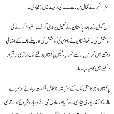
اسٹرائیکر نے کمال مہارت سے گیند نیٹ میں پہنچا دی۔
اس گول کے بعد پاکستان نے کھیل پر اپنی گرفت مضبوط کرنے کی
کوشش کی۔ افغانستان نے واپسی کی کوشش کی اور پہلے ہاف کے اضافی
وقت میں کراس بار سے ٹکرایا، لیکن پاکستان وقفے تک برتری برقرار
رکھنے میں کامیاب رہا۔
پاکستان، جو فائنل تک کے سفر میں ناقابلِ شکست رہا، نے دوسرے
ہاف کا آغاز پوری تیاری سے کیا اور عادل نبی نے دوبارہ شروع ہوتے ہی