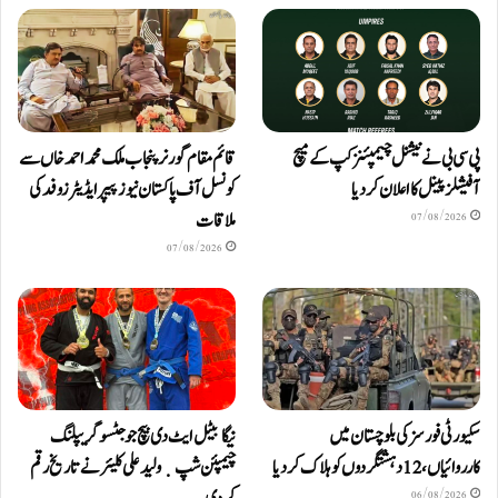
پی سی بی نے نیشنل چیمپئنز کپ کے میچ
قائم مقام گورنر پنجاب ملک محمد احمد خاں سے
آفیشلز پینل کا اعلان کر دیا
کونسل آف پاکستان نیوز پیپر ایڈیٹرزوفد کی
ملاقات
07/08/2026
07/08/2026
سکیورٹی فورسز کی بلوچستان میں
نیگا بیٹل ایٹ دی بیچ جوجٹسو گریپلنگ
کارروائیاں، 12 دہشتگردوں کو ہلاک کردیا
چیمپئن شپ ٜ ولید علی کلیئر نے تاریخ رقم
06/08/2026