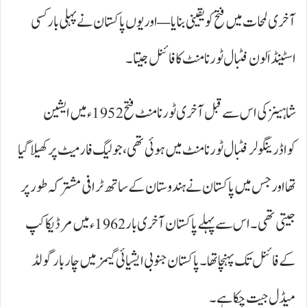
آخری لمحات میں فتح کو یقینی بنایا — اور یوں پاکستان نے پہلی بار کسی
اسٹینڈ اَلون فٹبال ٹورنامنٹ کا فائنل جیتا۔
شاہینز کی اس سے قبل آخری ٹورنامنٹ فتح 1952ء میں ایشین
کواڈرینگولر فٹبال ٹورنامنٹ میں ہوئی تھی، جو لیگ فارمیٹ پر کھیلا گیا
تھا اور جس میں پاکستان نے ہندوستان کے ساتھ ٹرافی مشترکہ طور پر
جیتی تھی۔ اس سے پہلے پاکستان آخری بار 1962ء میں مرڈیکا کپ
کے فائنل تک پہنچا تھا۔ پاکستان جنوبی ایشیائی گیمز میں چار بار گولڈ
میڈل جیت چکا ہے۔