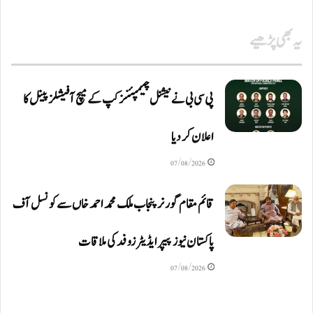
یہ بھی پڑھیے
پی سی بی نے نیشنل چیمپئنز کپ کے میچ آفیشلز پینل کا
اعلان کر دیا
07/08/2026
قائم مقام گورنر پنجاب ملک محمد احمد خاں سے کونسل آف
پاکستان نیوز پیپر ایڈیٹرزوفد کی ملاقات
07/08/2026