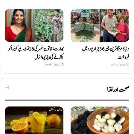
دنیا کا مہنگا ترین پنیر 36 ہزار یورو میں
بھارت: خاتون افسر کی 16 فٹ لمبے کوبرا کو
فروخت
پکڑنے کی ویڈیو وائرل
09/07/2025
09/07/2025
صحت اور غذا