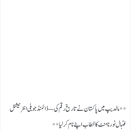
**مالدیپ میں پاکستان نے تاریخ رقم کی — ڈائمنڈ جوبلی انٹرنیشنل
فٹبال ٹورنامنٹ کا خطاب اپنے نام کر لیا**