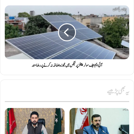
آئی ایم ایف سولر پینلز پر ٹیکس میں مجوزہ اضافہ نہ کرنے پر رضامند
یہ بھی پڑھیے