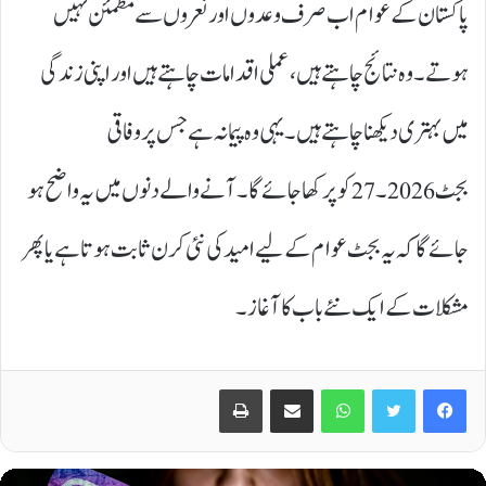
پاکستان کے عوام اب صرف وعدوں اور نعروں سے مطمئن نہیں
ہوتے۔ وہ نتائج چاہتے ہیں، عملی اقدامات چاہتے ہیں اور اپنی زندگی
میں بہتری دیکھنا چاہتے ہیں۔ یہی وہ پیمانہ ہے جس پر وفاقی
بجٹ 2026۔27کو پرکھا جائے گا۔ آنے والے دنوں میں یہ واضح ہو
جائے گا کہ یہ بجٹ عوام کے لیے امید کی نئی کرن ثابت ہوتا ہے یا پھر
مشکلات کے ایک نئے باب کا آغاز۔
Print
Share via Email
WhatsApp
Twitter
Facebook