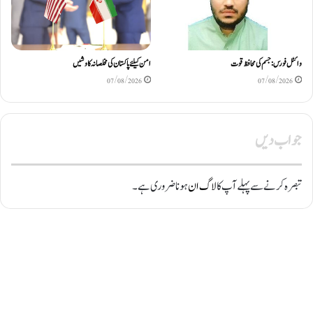
وائٹل فورس: جسم کی محافظ قوت
امن کیلئے پاکستان کی مخلصانہ کاوشیں
07/08/2026
07/08/2026
جواب دیں
تبصرہ کرنے سے پہلے آپ کا
لاگ ان
ہونا ضروری ہے۔