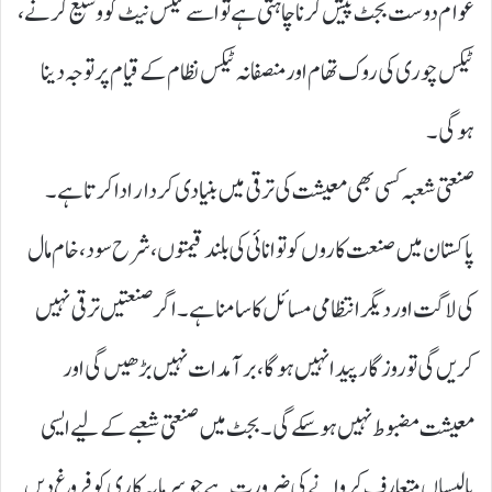
عوام دوست بجٹ پیش کرنا چاہتی ہے تو اسے ٹیکس نیٹ کو وسیع کرنے،
ٹیکس چوری کی روک تھام اور منصفانہ ٹیکس نظام کے قیام پر توجہ دینا
ہوگی۔
صنعتی شعبہ کسی بھی معیشت کی ترقی میں بنیادی کردار ادا کرتا ہے۔
پاکستان میں صنعت کاروں کو توانائی کی بلند قیمتوں، شرح سود، خام مال
کی لاگت اور دیگر انتظامی مسائل کا سامنا ہے۔ اگر صنعتیں ترقی نہیں
کریں گی تو روزگار پیدا نہیں ہوگا، برآمدات نہیں بڑھیں گی اور
معیشت مضبوط نہیں ہو سکے گی۔ بجٹ میں صنعتی شعبے کے لیے ایسی
پالیسیاں متعارف کروانے کی ضرورت ہے جو سرمایہ کاری کو فروغ دیں