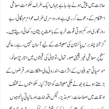
حالات میں پیش ہونے جا رہا ہے جہاں ایک طرف حکومت معاشی
استحکام کے دعوے کر رہی ہے اور دوسری طرف عوام مہنگائی، بے
روزگاری اور کم ہوتی قوت خرید کے باعث پریشان دکھائی دیتے ہیں۔
گزشتہ چند برس پاکستان کی معیشت کے لیے آسان نہیں رہے۔ عالمی
سطح پر معاشی غیر یقینی صورتحال، توانائی کی قیمتوں میں اتار چڑھائو،
موسمیاتی تبدیلیوں کے اثرات، اندرونی مالی مشکلات اور قرضوں کے
بڑھتے ہوئے بوجھ نے ملکی معیشت کو متاثر کیا۔ حکومتوں نے مختلف
اوقات میں اصلاحات، سبسڈیز، ٹیکس اقدامات اور مالیاتی پالیسیوں