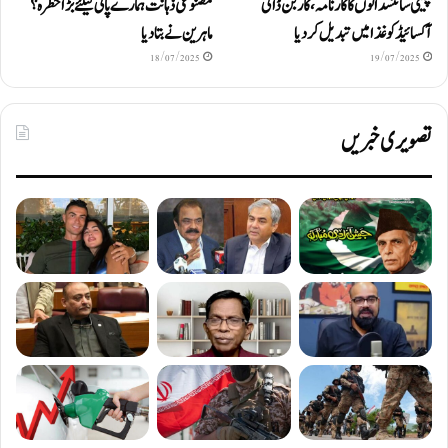
چینی سائنسدانوں کا کارنامہ، کاربن ڈائی
مصنوعی ذہانت ہمارے پانی کیلئے بڑا خطرہ؟
آکسائیڈ کو غذا میں تبدیل کردیا
ماہرین نے بتا دیا
18/07/2025
19/07/2025
تصویری خبریں