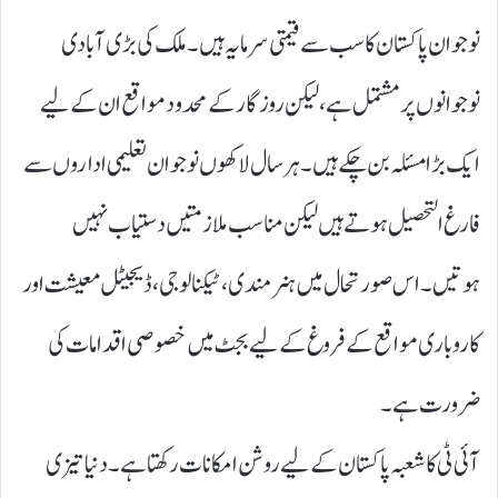
نوجوان پاکستان کا سب سے قیمتی سرمایہ ہیں۔ ملک کی بڑی آبادی
نوجوانوں پر مشتمل ہے، لیکن روزگار کے محدود مواقع ان کے لیے
ایک بڑا مسئلہ بن چکے ہیں۔ ہر سال لاکھوں نوجوان تعلیمی اداروں سے
فارغ التحصیل ہوتے ہیں لیکن مناسب ملازمتیں دستیاب نہیں
ہوتیں۔ اس صورتحال میں ہنر مندی، ٹیکنالوجی، ڈیجیٹل معیشت اور
کاروباری مواقع کے فروغ کے لیے بجٹ میں خصوصی اقدامات کی
ضرورت ہے۔
آئی ٹی کا شعبہ پاکستان کے لیے روشن امکانات رکھتا ہے۔ دنیا تیزی