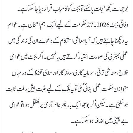
بوجھ سے کچھ نجات پا سکے تو بجٹ کو کامیاب قرار دیا جا سکتا ہے۔
وفاقی بجٹ 2026۔27حکومت کے لیے ایک اہم امتحان ہے۔ عوام
یہ دیکھنا چاہتے ہیں کہ آیا معاشی استحکام کے دعوے ان کی زندگی میں
عملی بہتری کی صورت اختیار کرتے ہیں یا نہیں۔ اگر بجٹ میں عوامی
فلاح، معاشی ترقی، سرمایہ کاری، روزگار اور سماجی تحفظ کے درمیان
متوازن حکمت عملی اپنائی گئی تو یہ ملک کے لیے مثبت پیش رفت ثابت
ہو سکتی ہے۔ لیکن اگر بوجھ ایک بار پھر عام آدمی پر منتقل ہوا تو عوامی
بے چینی میں اضافہ ہو سکتا ہے۔