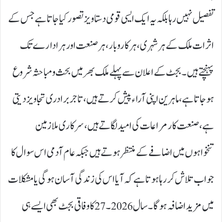
تفصیل نہیں رہا بلکہ یہ ایک ایسی قومی دستاویز تصور کیا جاتا ہے جس کے
اثرات ملک کے ہر شہری، ہر کاروبار، ہر صنعت اور ہر ادارے تک
پہنچتے ہیں۔ بجٹ کے اعلان سے پہلے ملک بھر میں بحث و مباحثہ شروع
ہو جاتا ہے، ماہرین اپنی آراء پیش کرتے ہیں، تاجر برادری تجاویز دیتی
ہے، صنعت کار مراعات کی امید لگاتے ہیں، سرکاری ملازمین
تنخواہوں میں اضافے کے منتظر ہوتے ہیں جبکہ عام آدمی اس سوال کا
جواب تلاش کر رہا ہوتا ہے کہ آیا اس کی زندگی آسان ہوگی یا مشکلات
میں مزید اضافہ ہوگا۔ سال 2026۔27 کا وفاقی بجٹ بھی ایسے ہی