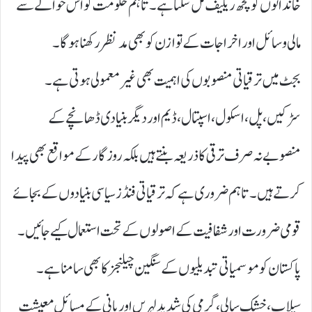
خاندانوں کو کچھ ریلیف مل سکتا ہے۔ تاہم حکومت کو اس حوالے سے
مالی وسائل اور اخراجات کے توازن کو بھی مدنظر رکھنا ہوگا۔
بجٹ میں ترقیاتی منصوبوں کی اہمیت بھی غیر معمولی ہوتی ہے۔
سڑکیں، پل، اسکول، اسپتال، ڈیم اور دیگر بنیادی ڈھانچے کے
منصوبے نہ صرف ترقی کا ذریعہ بنتے ہیں بلکہ روزگار کے مواقع بھی پیدا
کرتے ہیں۔ تاہم ضروری ہے کہ ترقیاتی فنڈز سیاسی بنیادوں کے بجائے
قومی ضرورت اور شفافیت کے اصولوں کے تحت استعمال کیے جائیں۔
پاکستان کو موسمیاتی تبدیلیوں کے سنگین چیلنجز کا بھی سامنا ہے۔
سیلاب، خشک سالی، گرمی کی شدید لہریں اور پانی کے مسائل معیشت