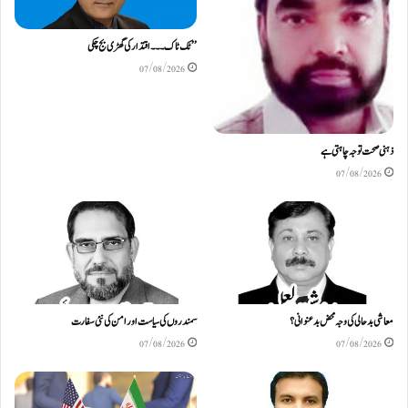
’’ ٹک ٹاک۔۔۔ اقتدار کی گھڑی بج چکی
07/08/2026
ذہنی صحت توجہ چاہتی ہے
07/08/2026
معاشی بدحالی کی وجہ محض بدعنوانی؟
سمندروں کی سیاست اور امن کی نئی سفارت
07/08/2026
07/08/2026