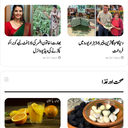
دنیا کا مہنگا ترین پنیر 36 ہزار یورو میں
بھارت: خاتون افسر کی 16 فٹ لمبے کوبرا کو
فروخت
پکڑنے کی ویڈیو وائرل
09/07/2025
09/07/2025
صحت اور غذا