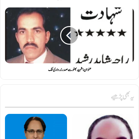
عنوان : شہید بھٹو سے صدر زرداری تک
یہ بھی پڑھیے