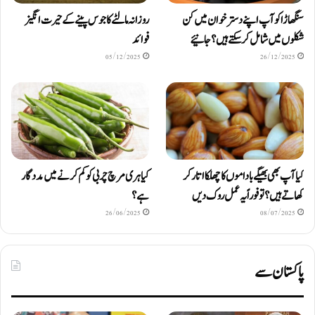
سنگھاڑا کو آپ اپنے دستر خوان میں کن
روزانہ مالٹے کا جوس پینے کے حیرت انگیز
شکلوں میں شامل کرسکتے ہیں ؟ جانیئے
فوائد
05/12/2025
26/12/2025
کیا آپ بھی بھیگے باداموں کا چھلکا اتار کر
کیا ہری مرچ چربی کو کم کرنے میں مددگار
کھاتے ہیں؟ تو فوراً یہ عمل روک دیں
ہے؟
26/06/2025
08/07/2025
پاکستان سے