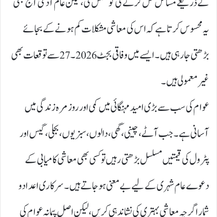
کے ذریعے مسائل حل کرنے کی کوشش کی، لیکن عام آدمی آج بھی
یہ محسوس کرتا ہے کہ اس کی معاشی مشکلات کم ہونے کے بجائے
بڑھتی جا رہی ہیں۔ ایسے میں وفاقی بجٹ 2026۔27سے توقعات بھی
غیر معمولی ہیں۔
عوام کی سب سے بڑی امید مہنگائی میں کمی اور روزمرہ زندگی میں
آسانی ہے۔ جب آٹے، چینی، گھی، دالوں، سبزیوں، بجلی، گیس اور
پٹرول کی قیمتیں مسلسل بڑھتی رہیں تو کسی بھی معاشی کامیابی کے
دعوے عام شہری کے لیے بے معنی ہو جاتے ہیں۔ سرکاری اعداد و
شمار اگرچہ معاشی بہتری کی نشاندہی کریں، لیکن اصل پیمانہ عوام کی