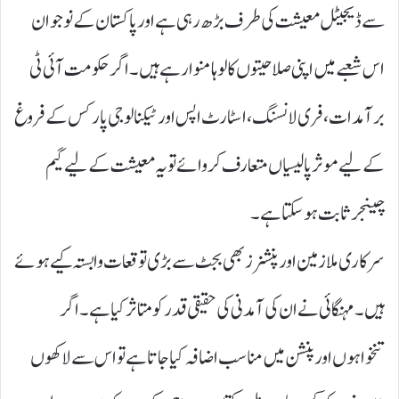
سے ڈیجیٹل معیشت کی طرف بڑھ رہی ہے اور پاکستان کے نوجوان
اس شعبے میں اپنی صلاحیتوں کا لوہا منوا رہے ہیں۔ اگر حکومت آئی ٹی
برآمدات، فری لانسنگ، اسٹارٹ اپس اور ٹیکنالوجی پارکس کے فروغ
کے لیے موثر پالیسیاں متعارف کروائے تو یہ معیشت کے لیے گیم
چینجر ثابت ہو سکتا ہے۔
سرکاری ملازمین اور پنشنرز بھی بجٹ سے بڑی توقعات وابستہ کیے ہوئے
ہیں۔ مہنگائی نے ان کی آمدنی کی حقیقی قدر کو متاثر کیا ہے۔ اگر
تنخواہوں اور پنشن میں مناسب اضافہ کیا جاتا ہے تو اس سے لاکھوں