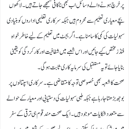
پر خرچ ہونے والے وسائل اب بھی ناکافی سمجھے جاتے ہیں۔ لاکھوں
بچے معیاری تعلیم سے محروم ہیں جبکہ سرکاری تعلیمی اداروں کو بنیادی
سہولیات کی کمی کا سامنا ہے۔ اگر بجٹ میں تعلیم کے لیے خاطر خواہ
فنڈز مختص کیے جائیں اور اس شعبے میں شفافیت اور کارکردگی کو یقینی
بنایا جائے تو یہ مستقبل کی سرمایہ کاری ثابت ہوگی۔
صحت کا شعبہ بھی خصوصی توجہ کا متقاضی ہے۔ سرکاری اسپتالوں پر
بوجھ بڑھتا جا رہا ہے جبکہ طبی سہولیات کی دستیابی اور معیار کے حوالے
سے متعدد شکایات موجود ہیں۔ ایک صحت مند قوم ہی ترقی کے سفر