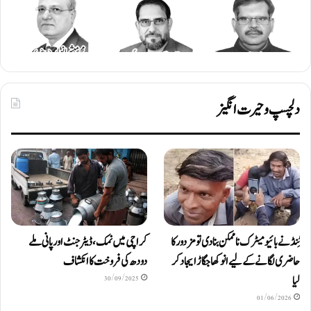
دلچسپ و حیرت انگیز
ٹِنڈ نے بائیومیٹرک ناممکن بنا دی تو مزدور کا
کراچی میں نمک، ڈیٹرجنٹ اور پانی ملے
حاضری لگانے کے لیے انوکھا جگاڑ ایجاد کر
دودھ کی فروخت کا انکشاف
لیا
30/09/2025
01/06/2026