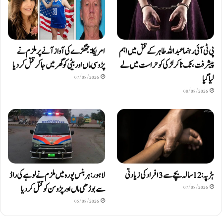
پی ٹی آئی رہنما عبداللہ طاہر کے قتل میں اہم
امریکا: جھگڑے کی آواز آنے پر ملزم نے
پیشرفت، ٹک ٹاکر لڑکی کو حراست میں لے
پڑوسی ماں اور بیٹی کو گھر میں جا کر قتل کر دیا
لیا گیا
07/08/2026
08/08/2026
ہڑپہ: 12 سالہ بچے سے 3 افراد کی زیادتی
لاہور: ہربنس پورہ میں ملزم نے لوہے کی راڈ
سے بوڑھی ماں اور پڑوسن کو قتل کر دیا
07/08/2026
05/08/2026