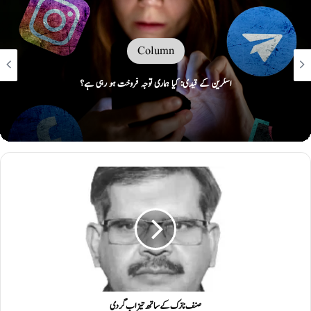
Column
اسکرین کے قیدی: کیا ہماری توجہ فروخت ہو رہی ہے؟
صنف نازک کے ساتھ تیزاب گردی