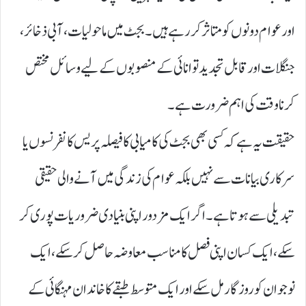
اور عوام دونوں کو متاثر کر رہے ہیں۔ بجٹ میں ماحولیات، آبی ذخائر،
جنگلات اور قابل تجدید توانائی کے منصوبوں کے لیے وسائل مختص
کرنا وقت کی اہم ضرورت ہے۔
حقیقت یہ ہے کہ کسی بھی بجٹ کی کامیابی کا فیصلہ پریس کانفرنسوں یا
سرکاری بیانات سے نہیں بلکہ عوام کی زندگی میں آنے والی حقیقی
تبدیلی سے ہوتا ہے۔ اگر ایک مزدور اپنی بنیادی ضروریات پوری کر
سکے، ایک کسان اپنی فصل کا مناسب معاوضہ حاصل کر سکے، ایک
نوجوان کو روزگار مل سکے اور ایک متوسط طبقے کا خاندان مہنگائی کے