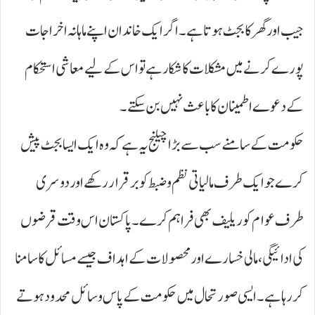
جیب اور گھر کا بجٹ ہوتا ہے۔ اگر ایک خاندان اپنے ماہانہ اخراجات
پورے کرنے میں مشکلات کا شکار ہے تو اس کے لیے معاشی استحکام
کے دعوے اطمینان کا باعث نہیں بن سکتے۔
حکومت کے سامنے سب سے بڑا چیلنج یہ ہے کہ وہ ایک ایسا بجٹ پیش
کرے جو ایک طرف مالیاتی نظم و ضبط کو برقرار رکھے اور دوسری
طرف عوام کو ریلیف بھی فراہم کرے۔ پاکستان اس وقت قرضوں
کی ادائیگی، مالی خسارے اور محصولات کے اہداف جیسے مسائل کا سامنا
کر رہا ہے۔ ایسی صورتحال میں حکومت کے پاس وسائل محدود ہوتے