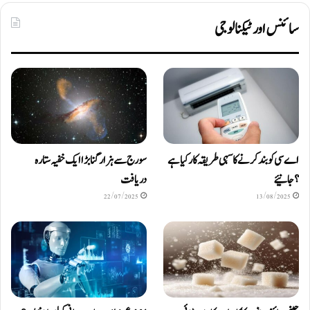
سائنس اور ٹیکنالوجی
اے سی کو بند کرنے کا سہی طریقہ کار کیا ہے
سورج سے ہزار گنا بڑا ایک خفیہ ستارہ
؟ جانیئے
دریافت
22/07/2025
13/08/2025