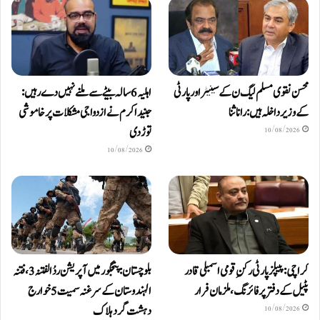
محسن نقوی مسلم لیگ ن کے سینیٹر اور پارٹی
اہلیہ 6 سالہ بیٹے سے ملنے نہیں دے رہیں:
کے وزیر داخلہ ہیں: رانا ثنا
جنید اکرم نے ازدواجی مشکلات پر خاموشی
توڑ دی
10/08/2026
10/08/2026
کراچی: پیپلز پارٹی رکنِ قومی اسمبلی قادر
بلوچستان: پنجگور میں آپریشن ردُالفتنہ 3، فتنہ
پٹیل کے دفتر پر فائرنگ، ملزمان فرار
الہندوستان کے سرغنہ سمیت 5 خوارج
دہشت گرد ہلاک
10/08/2026