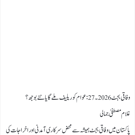
وفاقی بجٹ 2026۔27: عوام کو ریلیف ملے گا یا نئے بوجھ؟
غلام مصطفیٰ جمالی
پاکستان میں وفاقی بجٹ ہمیشہ سے محض سرکاری آمدنی اور اخراجات کی