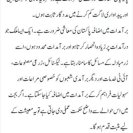
اور پیداواری لاگت کم کرنے میں مددگار ثابت ہوں۔
برآمدات میں اضافہ پاکستان کی معاشی ضرورت ہے۔ ایک ایسا ملک جو
درآمدات پر زیادہ انحصار کرتا ہو اور برآمدات محدود ہوں، اسے
زرمبادلہ کے مسائل کا سامنا رہتا ہے۔ ٹیکسٹائل، زرعی مصنوعات،
آئی ٹی خدمات اور دیگر برآمدی شعبوں کو خصوصی مراعات اور
سہولیات فراہم کر کے برآمدات میں اضافہ کیا جا سکتا ہے۔ اگر بجٹ
میں اس حوالے سے واضح حکمت عملی دی جاتی ہے تو یہ معیشت کے
لیے مثبت قدم ہوگا۔