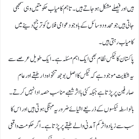
ہیں اور فیصلے مشکل ہو جاتے ہیں۔ تاہم کامیاب حکومتیں وہی سمجھی
جاتی ہیں جو محدود وسائل کے باوجود عوامی فلاح کو ترجیح دینے میں
کامیاب رہتی ہیں۔
پاکستان کا ٹیکس نظام بھی ایک اہم مسئلہ ہے۔ ایک طویل عرصے سے
یہ شکایت موجود ہے کہ ٹیکس کا اصل بوجھ تنخواہ دار طبقے اور عام
صارفین پر پڑتا ہے جبکہ کئی بااثر شعبے مناسب حصہ ادا نہیں کرتے۔
بالواسطہ ٹیکسوں کے ذریعے اشیائے ضروریہ مہنگی ہوتی ہیں اور اس کا
سب سے زیادہ اثر کم آمدنی والے طبقے پر پڑتا ہے۔ اگر حکومت واقعی