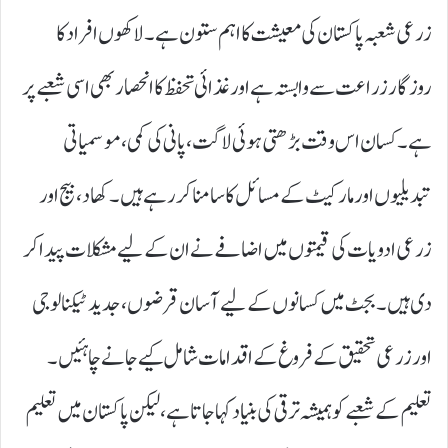
زرعی شعبہ پاکستان کی معیشت کا اہم ستون ہے۔ لاکھوں افراد کا
روزگار زراعت سے وابستہ ہے اور غذائی تحفظ کا انحصار بھی اسی شعبے پر
ہے۔ کسان اس وقت بڑھتی ہوئی لاگت، پانی کی کمی، موسمیاتی
تبدیلیوں اور مارکیٹ کے مسائل کا سامنا کر رہے ہیں۔ کھاد، بیج اور
زرعی ادویات کی قیمتوں میں اضافے نے ان کے لیے مشکلات پیدا کر
دی ہیں۔ بجٹ میں کسانوں کے لیے آسان قرضوں، جدید ٹیکنالوجی
اور زرعی تحقیق کے فروغ کے اقدامات شامل کیے جانے چاہئیں۔
تعلیم کے شعبے کو ہمیشہ ترقی کی بنیاد کہا جاتا ہے، لیکن پاکستان میں تعلیم