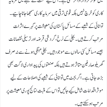
میں موثر کردار ادا کر سکتی ہے۔ اس لیے صحت کے شعبے میں سرمایہ
کاری کو خرچ نہیں بلکہ قومی ترقی میں سرمایہ کاری سمجھا جانا چاہیے۔
توانائی کے شعبے کے مسائل پاکستان کی معیشت پر گہرے اثرات
مرتب کرتے ہیں۔ بجلی کے نرخ، گردشی قرضہ اور ترسیلی نقصانات
جیسے مسائل کئی سالوں سے موجود ہیں۔ بجلی مہنگی ہونے سے نہ صرف
گھریلو صارفین متاثر ہوتے ہیں بلکہ صنعتوں کی پیداواری لاگت بھی
بڑھ جاتی ہے۔ اگر بجٹ میں توانائی کے شعبے کی اصلاحات کے لیے
موثر اقدامات شامل کیے جائیں تو اس کے مثبت نتائج پوری معیشت پر
مرتب ہو سکتے ہیں۔