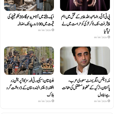
پی ٹی آئی رہنما عبداللہ طاہر کے قتل میں اہم
ایک ہفتے میں آٹا مزید مہنگا، 20 کلو تھیلے کی
پیشرفت، ٹک ٹاکر لڑکی کو حراست میں لے
قیمت میں 100 روپے تک اضافہ
لیا گیا
08/08/2026
08/08/2026
مکہ ڈیفنس ایگریمنٹ سعودی عرب،
بلوچستان: سیکیورٹی فورسز کا آپریشن رَد
پاکستان، ترکیہ کے محفوظ مستقبل کی ضمانت
الفتنہ 3، فتنہ الہندوستان کے 3 دہشت گرد
ہے: بلاول
ہلاک
08/08/2026
08/08/2026