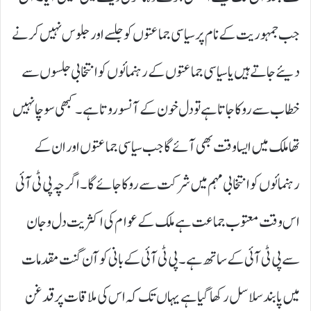
جب جمہوریت کے نام پر سیاسی جماعتوں کو جلسے اور جلوس نہیں کرنے
دیئے جاتے ہیں یا سیاسی جماعتوں کے رہنمائوں کو انتخابی جلسوں سے
خطاب سے روکا جاتا ہے تو دل خون کے آنسو روتا ہے۔ کبھی سوچا نہیں
تھا ملک میں ایسا وقت بھی آئے گا جب سیاسی جماعتوں اور ان کے
رہنمائوں کو انتخابی مہم میں شرکت سے روکا جائے گا۔ اگرچہ پی ٹی آئی
اس وقت معتوب جماعت ہے ملک کے عوام کی اکثریت دل و جان
سے پی ٹی آئی کے ساتھ ہے۔ پی ٹی آئی کے بانی کو آن گنت مقدمات
میں پابند سلاسل رکھا گیا ہے یہاں تک کہ اس کی ملاقات پر قدغن