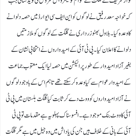
نواز شریف نے گلگت کے عوام کو میٹرو بس سروس کی نوید سنائی جب
کہ خواجہ سعد رفیق نے لوگوں کو این ایف سی ایوارڈ میں حصہ دلوانے
کا وعدہ کیا۔ بلاول بھٹو زرداری نے گلگت کے لوگوں کو ملازمتیں
دلوانے کا اعلان کیا۔ پی ٹی آئی کے امیدواروں نے انتخابی نشان کے
بغیر آزاد امیدوار کے طورپر الیکشن میں حصہ لیا ایک معتوب جماعت
کے امیدوار عوام سے کیا وعدہ کر سکتے تھے تاہم اس کے باوجود لوگوں
نے آزاد امیدواروں کو ووٹ دے کر ثابت کیا گلگت بلستان میں پی ٹی
آئی کا ووٹ بنک موجود ہے۔ افسوسناک پہلو یہ ہے مقدمات تو پی ٹی
آئی کے بانی کے خلاف ہیں جن کی پاداش میں وہ جیل میں ہے مگر گلگت