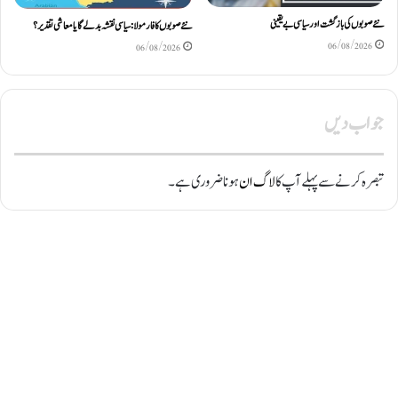
نئے صوبوں کی بازگشت اور سیاسی بے یقینی
نئے صوبوں کا فارمولا: سیاسی نقشہ بدلے گا یا معاشی تقدیر؟
06/08/2026
06/08/2026
جواب دیں
تبصرہ کرنے سے پہلے آپ کا
لاگ ان
ہونا ضروری ہے۔