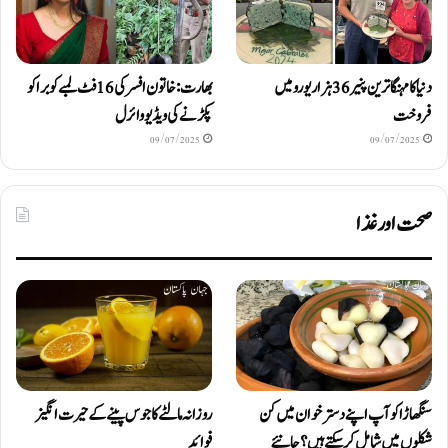
دنیا کا مہنگا ترین پنیر 36 ہزار یورو میں
بھارت: خاتون افسر کی 16 فٹ لمبے کوبرا کو
فروخت
پکڑنے کی ویڈیو وائرل
09/07/2025
09/07/2025
صحت اور غذا
سنگھاڑا کو آپ اپنے دستر خوان میں کن
روزانہ مالٹے کا جوس پینے کے حیرت انگیز
شکلوں میں شامل کرسکتے ہیں ؟ جانیئے
فوائد