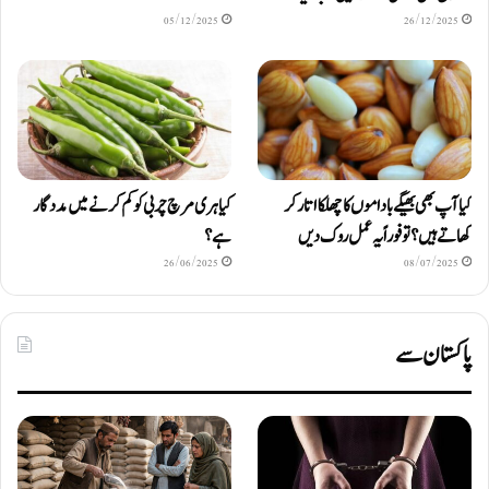
05/12/2025
26/12/2025
کیا آپ بھی بھیگے باداموں کا چھلکا اتار کر
کیا ہری مرچ چربی کو کم کرنے میں مددگار
کھاتے ہیں؟ تو فوراً یہ عمل روک دیں
ہے؟
26/06/2025
08/07/2025
پاکستان سے