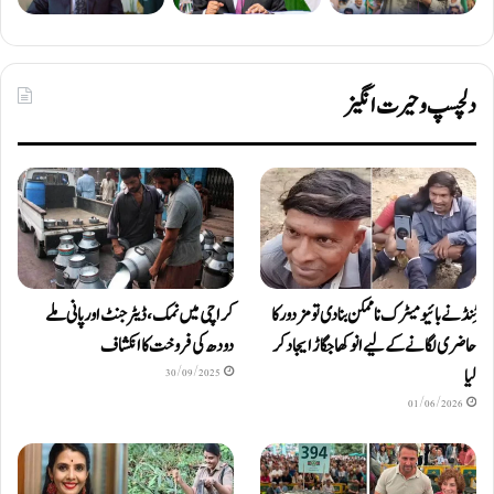
دلچسپ و حیرت انگیز
ٹِنڈ نے بائیومیٹرک ناممکن بنا دی تو مزدور کا
کراچی میں نمک، ڈیٹرجنٹ اور پانی ملے
حاضری لگانے کے لیے انوکھا جگاڑ ایجاد کر
دودھ کی فروخت کا انکشاف
لیا
30/09/2025
01/06/2026