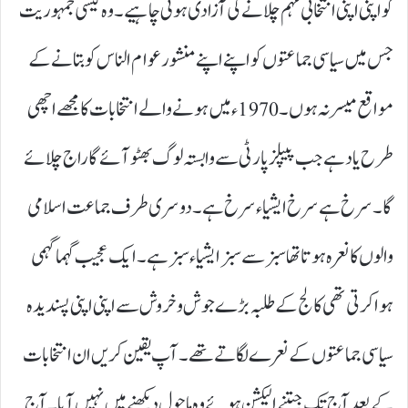
کو اپنی اپنی انتخابی مہم چلانے کی آزادی ہونی چاہیے۔ وہ کیسی جمہوریت
جس میں سیاسی جماعتوں کو اپنے اپنے منشور عوام الناس کو بتانے کے
مواقع میسر نہ ہوں۔1970ء میں ہونے والے انتخابات کا مجھے اچھی
طرح یاد ہے جب پیپلز پارٹی سے وابستہ لوگ بھٹو آئے گا راج چلائے
گا۔ سرخ ہے سرخ ایشیاء سرخ ہے۔ دوسری طرف جماعت اسلامی
والوں کا نعرہ ہوتا تھا سبز سے سبز ایشیاء سبز ہے۔ ایک عجیب گہماگہمی
ہوا کرتی تھی کالج کے طلبہ بڑے جوش و خروش سے اپنی اپنی پسندیدہ
سیاسی جماعتوں کے نعرے لگاتے تھے۔ آپ یقین کریں ان انتخابات
کے بعد آج تک جیتنے الیکشن ہوئے وہ ماحول دیکھنے میں نہیں آیا۔ آج