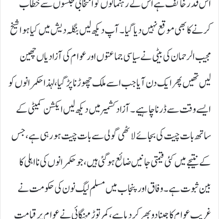
اس قدر خائف ہے اس کے رہنمائوں کو انتخابی جلسوں سے خطاب
کرنے کا بھی موقع نہیں دیا گیا۔ آپ دیکھ لیں بنگلہ دیش میں کیا ہوا شیخ
مجیب الرحمان کی بیٹی نے سیاسی جماعتوں اور عوام کی آزادیاں چھین
لیں تھیں پھر ایک دن آیا جب اسے ملک چھوڑنا پڑ گیا، لہذا حکمرانوں کو
ایسے وقت سے ڈرنا چاہیے۔ آزاد کشمیر میں دیکھ لیں ایکشن کمیٹی کے
ساتھ بات چیت کی بجائے لاٹھی گولی سے بات چیت ہو رہی ہے، جس
کے نتیجے میں کئی قیمتی جانیں ضائع ہو گئی ہیں، جو حکمرانوں کی نااہلی کا
بین ثبوت ہے۔ وفاق اور پنجاب میں مسلم لیگ نون کی حکومت نے
غریب عوام کا جینا دوبھر کر دیا ہے، کمر توڑ مہنگائی نے عوام پر قیامت