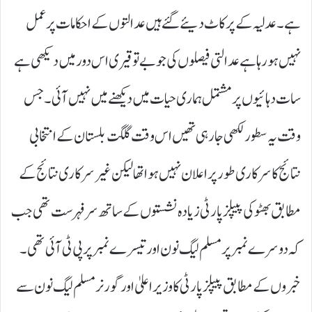
ہے۔ عدلیہ کے پر کاٹ دیئے گئے ہیں عدالتوں کے احکامات پر عمل
نہیں ہو رہا ہے عدالتی فیصلوں کی جو بے توقیری اس دور میں دیکھی ہے
سات دہائیوں پر مشتمل ہماری حیات میں دیکھنے میں نہیں آئی ۔ جس
وقت یہ سطور لکھی جا رہی تھیں اس وقت گلگت بلستان کے انتخابی
نتائج کا سرکاری طور پر اعلان نہیں ہوا تھا لیکن غیر سرکاری نتائج کے
مطابق بھٹو کی پیپلز پارٹی زیادہ نشستوں کے ساتھ سرفہرست تھی جب
کہ دوسرے نمبر پر مسلم لیگ نون اور تیسرے نمبر پر پی ٹی آئی تھی۔
خبروں کے مطابق پیپلز پارٹی کا وزیراعلیٰ اور گورنر مسلم لیگ نون سے