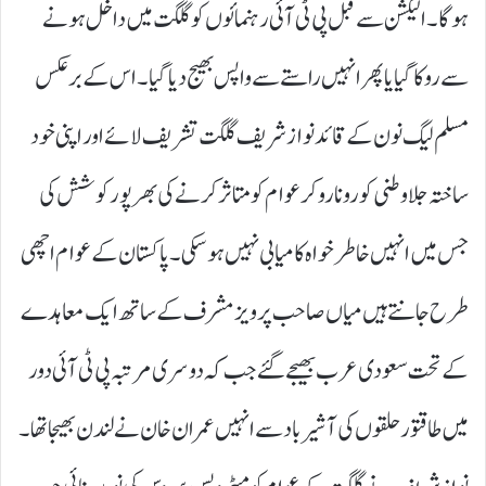
ہو گا۔ الیکشن سے قبل پی ٹی آئی رہنمائوں کو گلگت میں داخل ہونے
سے روکا گیا یا پھر انہیں راستے سے واپس بھیج دیا گیا۔ اس کے برعکس
مسلم لیگ نون کے قائد نواز شریف گلگت تشریف لائے اور اپنی خود
ساختہ جلاوطنی کو رونا رو کر عوام کو متاثر کرنے کی بھرپور کوشش کی
جس میں انہیں خاطر خواہ کامیابی نہیں ہو سکی۔ پاکستان کے عوام اچھی
طرح جانتے ہیں میاں صاحب پرویز مشرف کے ساتھ ایک معاہدے
کے تحت سعودی عرب بھیجے گئے جب کہ دوسری مرتبہ پی ٹی آئی دور
میں طاقتور حلقوں کی آشیرباد سے انہیں عمران خان نے لندن بھیجا تھا۔