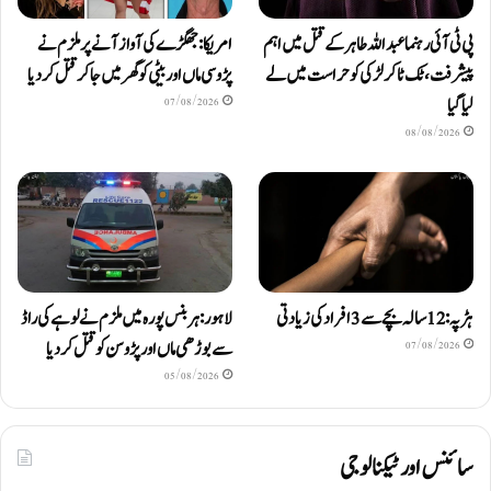
پی ٹی آئی رہنما عبداللہ طاہر کے قتل میں اہم
امریکا: جھگڑے کی آواز آنے پر ملزم نے
پیشرفت، ٹک ٹاکر لڑکی کو حراست میں لے
پڑوسی ماں اور بیٹی کو گھر میں جا کر قتل کر دیا
لیا گیا
07/08/2026
08/08/2026
ہڑپہ: 12 سالہ بچے سے 3 افراد کی زیادتی
لاہور: ہربنس پورہ میں ملزم نے لوہے کی راڈ
سے بوڑھی ماں اور پڑوسن کو قتل کر دیا
07/08/2026
05/08/2026
سائنس اور ٹیکنالوجی