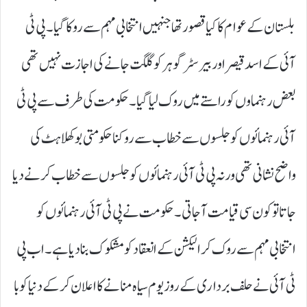
بلستان کے عوام کا کیا قصور تھا جنہیں انتخابی مہم سے روکا گیا۔ پی ٹی
آئی کے اسد قیصر اور بیرسٹر گوہر کو گلگت جانے کی اجازت نہیں تھی
بعض رہنماوں کو راستے میں روک لیا گیا۔ حکومت کی طرف سے پی ٹی
آئی رہنمائوں کو جلسوں سے خطاب سے روکنا حکومتی بوکھلاہٹ کی
واضح نشانی تھی ورنہ پی ٹی آئی رہنمائوں کو جلسوں سے خطاب کرنے دیا
جاتا تو کون سی قیامت آجاتی۔ حکومت نے پی ٹی آئی رہنمائوں کو
انتخابی مہم سے روک کر الیکشن کے انعقاد کو مشکوک بنا دیا ہے۔ اب پی
ٹی آئی نے حلف برداری کے روز یوم سیاہ منانے کا اعلان کرکے دنیا کو با