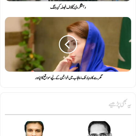
دہشتگردی کیخلاف فیصلہ کن جنگ
گھر سے کاروبار تک: پنجاب میں خواتین کے لیے مواقع کا نیا دور
یہ بھی پڑھیے