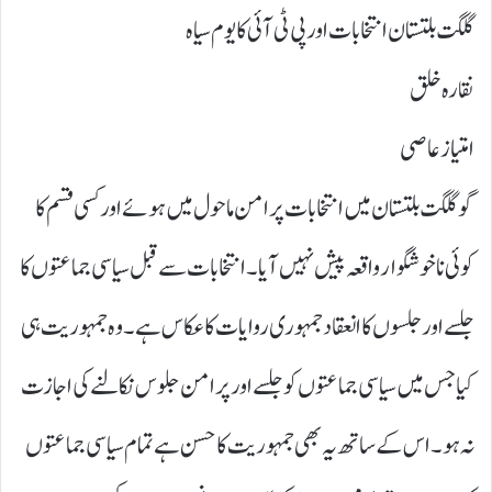
گلگت بلتستان انتخابات اور پی ٹی آئی کا یوم سیاہ
نقارہ خلق
امتیاز عاصی
گو گلگت بلتستان میں انتخابات پرامن ماحول میں ہوئے اور کسی قسم کا
کوئی ناخوشگوار واقعہ پیش نہیں آیا۔ انتخابات سے قبل سیاسی جماعتوں کا
جلسے اور جلسوں کا انعقاد جمہوری روایات کا عکاس ہے ۔وہ جمہوریت ہی
کیا جس میں سیاسی جماعتوں کو جلسے اور پرامن جلوس نکالنے کی اجازت
نہ ہو۔ اس کے ساتھ یہ بھی جمہوریت کا حسن ہے تمام سیاسی جماعتوں