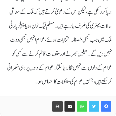
برپا کر رکھی ہے، لیکن اس کے دعویٰ کرتے ہیں کہ ملک کے معاشی
حالات بہتر ی کی طرف جا رہے ہیں۔ مسلم لیگ نون ہو یا پیپلز پارٹی
ملک میں جب کبھی منصفانہ انتخابات ہوئے، عوام انہیں کبھی ووٹ
نہیں دیں گے۔ جیلیں بھرنے اور مقدمات قائم کرنے سے کسی کو
عوام کے دلوں سے نہیں نکالا جا سکتا۔ عوام کے دلوں پر وہی حکمرانی
کر سکتے ہیں، جنہیں عوام کی مشکلات کا احساس ہو۔
Print
Share via Email
WhatsApp
Twitter
Facebook