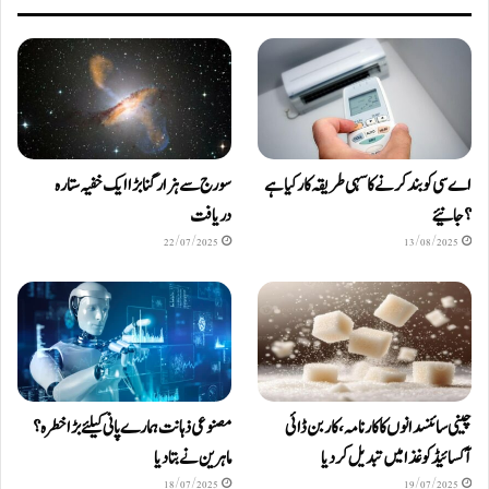
اے سی کو بند کرنے کا سہی طریقہ کار کیا ہے
سورج سے ہزار گنا بڑا ایک خفیہ ستارہ
؟ جانیئے
دریافت
22/07/2025
13/08/2025
چینی سائنسدانوں کا کارنامہ، کاربن ڈائی
مصنوعی ذہانت ہمارے پانی کیلئے بڑا خطرہ؟
آکسائیڈ کو غذا میں تبدیل کردیا
ماہرین نے بتا دیا
18/07/2025
19/07/2025