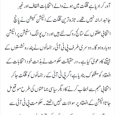
آور کرا دیا ہے گلگت میں ہونے والے انتخابات شفاف اور غیر
جانبدارانہ نہیں تھے۔ تازہ ترین گلگت کے الیکشن کمیشن نے پانچ
انتخابی حلقوں کے نتائج روک لئے ہیں اور دس پولنگ اسٹیشن پر الیکشن
دوبارہ ہوگا۔ دوسری طرف پی ٹی آئی رہنمائوں نے پندرہ نشستوں کے
جیتنے کا دعویٰ کیا ہے۔ درحقیقت حکومت نے بذات خود انتخابات کے
انعقاد کو مشکوک بنا دیا ہے اگر پی ٹی آئی کے رہنمائوں کو گلگت جا کر
انتخابی مہم سے خطاب کرنے کا دیگر سیاسی جماعتوں کی طرح موقع مل
جاتا الیکشن کے انعقاد پر سوالات نہیں اٹھتے۔ حکومت پی ٹی آئی سے