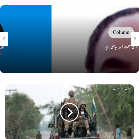
Column
’’ ٹک ٹاک۔۔۔ اقتدار کی گھڑی بج چکی