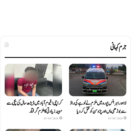
جرم کہانی
لاہور: ہربنس پورہ میں ملزم نے لوہے کی راڈ
کراچی: قیوم آباد میں ڈیڑھ سال کی بچی سے
سے بوڑھی ماں اور پڑوسن کو قتل کر دیا
مبینہ زیادتی کا ملزم گرفتار
05/08/2026
05/08/2026