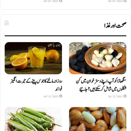
09/07/2025
09/07/2025
صحت اور غذا
سنگھاڑا کو آپ اپنے دستر خوان میں کن
روزانہ مالٹے کا جوس پینے کے حیرت انگیز
شکلوں میں شامل کرسکتے ہیں ؟ جانیئے
فوائد
05/12/2025
26/12/2025