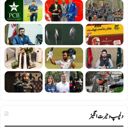
دلچسپ و حیرت انگیز