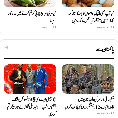
کیا آپ بھی بھیگے باداموں کا چھلکا اتار کر
کیا ہری مرچ چربی کو کم کرنے میں مددگار
کھاتے ہیں؟ تو فوراً یہ عمل روک دیں
ہے؟
26/06/2025
08/07/2025
پاکستان سے
سکیورٹی فورسز کی بلوچستان میں
نیگا بیٹل ایٹ دی بیچ جوجٹسو گریپلنگ
کارروائیاں، 12 دہشتگردوں کو ہلاک کردیا
چیمپئن شپ ٜ ولید علی کلیئر نے تاریخ رقم
کر دی
06/08/2026