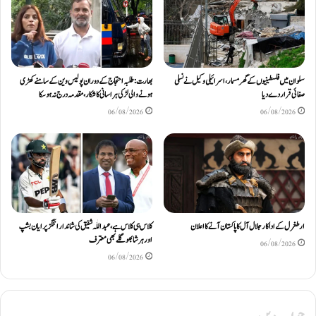
سلوان میں فلسطینیوں کے گھر مسمار، اسرائیلی وکیل نے نسلی
بھارت: طلبہ احتجاج کے دوران پولیس وین کے سامنے کھڑی
صفائی قرار دے دیا
ہونے والی لڑکی ہراسانی کا شکار، مقدمہ درج نہ ہوسکا
06/08/2026
06/08/2026
ارطغرل کے اداکار جلال آل کا پاکستان آنے کا اعلان
کلاس ہی کلاس ہے، عبد اللّٰہ شفیق کی شاندار اننگز پر ایان بشپ
اور ہرشا بھوگلے بھی معترف
06/08/2026
06/08/2026