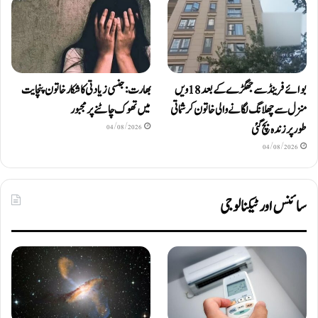
بوائے فرینڈ سے جھگڑے کے بعد 18 ویں
بھارت: جنسی زیادتی کا شکار خاتون پنچایت
منزل سے چھلانگ لگانے والی خاتون کرشماتی
میں تھوک چاٹنے پر مجبور
طور پر زندہ بچ گئی
04/08/2026
04/08/2026
سائنس اور ٹیکنالوجی