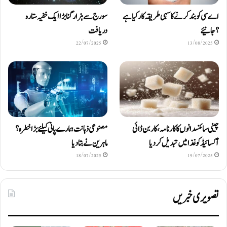
اے سی کو بند کرنے کا سہی طریقہ کار کیا ہے
سورج سے ہزار گنا بڑا ایک خفیہ ستارہ
؟ جانیئے
دریافت
22/07/2025
13/08/2025
چینی سائنسدانوں کا کارنامہ، کاربن ڈائی
مصنوعی ذہانت ہمارے پانی کیلئے بڑا خطرہ؟
آکسائیڈ کو غذا میں تبدیل کردیا
ماہرین نے بتا دیا
18/07/2025
19/07/2025
تصویری خبریں