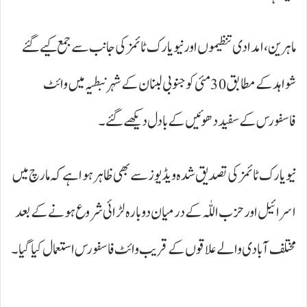
ماہرین، امدادی تنظیموں اور نیویارک ٹائمز کی جانب سے جمع کیے گئے
شواہد کے مطابق 30 مئی کو جنوبی لبنان کے شہر نبطیہ میں وائٹ
فاسفورس کے سفید دھوئیں کے بادل دیکھے گئے۔
نیویارک ٹائمز کی تصدیق شدہ ویڈیوز سے بھی ظاہر ہوا ہے کہ مارچ میں
اسرائیل اور حزب اللّٰہ کے درمیان دوبارہ لڑائی شروع ہونے کے بعد
مختلف آبادی والے علاقوں کے قریب وائٹ فاسفورس استعمال کیا گیا۔