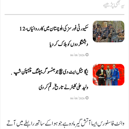
یہ بھی پڑھیے
سکیورٹی فورسز کی بلوچستان میں کارروائیاں، 12
دہشتگردوں کو ہلاک کردیا
06/08/2026
نیگا بیٹل ایٹ دی بیچ جوجٹسو گریپلنگ چیمپئن شپ ٜ
ولید علی کلیئر نے تاریخ رقم کر دی
06/08/2026
وائٹ فاسفورس ایسا آتش گیر مادہ ہے جو ہوا کے ساتھ رابطے میں آتے