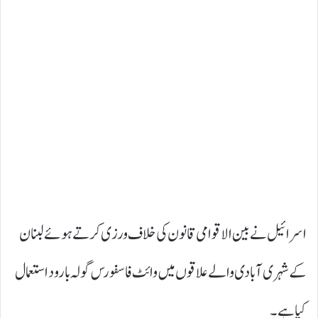
اسرائیل نے بین الاقوامی قانون کی خلاف ورزی کرتے ہوئے لبنان
کے شہری آبادی والے علاقوں میں وائٹ فاسفورس گولہ بارود استعمال
کیا ہے۔