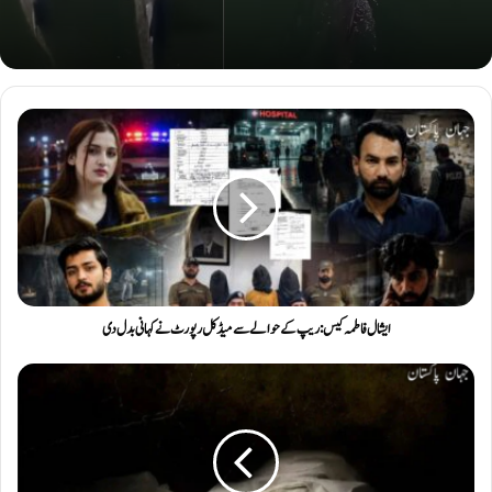
ایشال فاطمہ کیس : ریپ کے حوالے سے میڈکل رپورٹ نے کہانی بدل دی