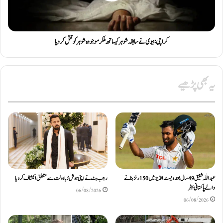
کراچی: بیوی نے سابقہ شوہر کیساتھ ملکر موجودہ شوہر کو قتل کردیا
یہ بھی پڑھیے
عبداللّٰہ شفیق 49 سال بعد ویسٹ انڈیز میں 150 رنز بنانے
رجب بٹ نے اپنی ہوش رُبا دولت سے متعلق انکشاف کردیا
والے پاکستانی بیٹر
06/08/2026
06/08/2026