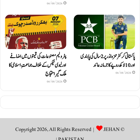
06/08/2026
پاکستانی کرکٹر حمزہ نذر پر 2 سال کی پابندی
پٹرولیم مصنوعات کی قیمتوں میں اضافے
اور 10 لاکھ روپےکا جرمانہ عائد
اور لیوی ٹیکس کے خلاف جماعتِ اسلامی کا
ملک گیر احتجاج
06/08/2026
06/08/2026
JEHAN
© Copyright 2026, All Rights Reserved |
|
PAKISTAN