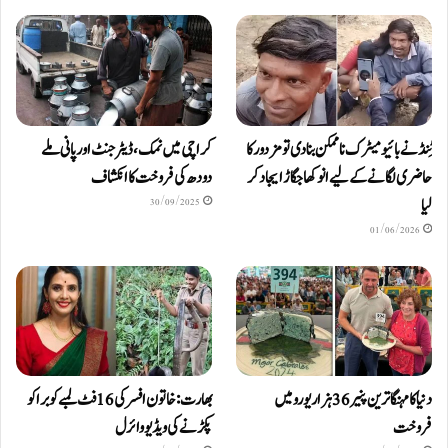
ٹِنڈ نے بائیومیٹرک ناممکن بنا دی تو مزدور کا
کراچی میں نمک، ڈیٹرجنٹ اور پانی ملے
حاضری لگانے کے لیے انوکھا جگاڑ ایجاد کر
دودھ کی فروخت کا انکشاف
لیا
30/09/2025
01/06/2026
دنیا کا مہنگا ترین پنیر 36 ہزار یورو میں
بھارت: خاتون افسر کی 16 فٹ لمبے کوبرا کو
فروخت
پکڑنے کی ویڈیو وائرل