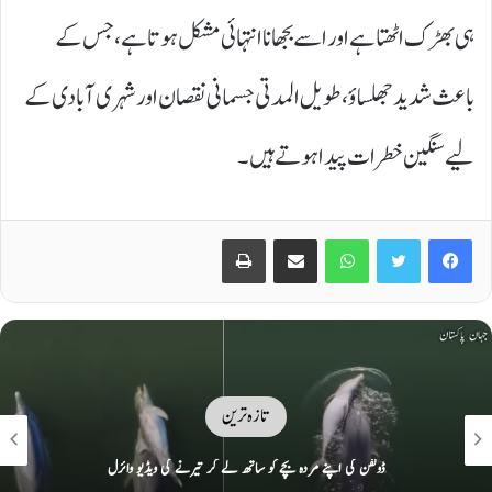
ہی بھڑک اٹھتا ہے اور اسے بجھانا انتہائی مشکل ہوتا ہے، جس کے
باعث شدید جھلساؤ، طویل المدتی جسمانی نقصان اور شہری آبادی کے
لیے سنگین خطرات پیدا ہوتے ہیں۔
Print
Share via Email
WhatsApp
Twitter
Facebook
تازہ ترین
امریکا سے اشارے ملے ہیں کہ وہ وعدوں پر پھر سے عمل کیلئے تیار ہے: ایران