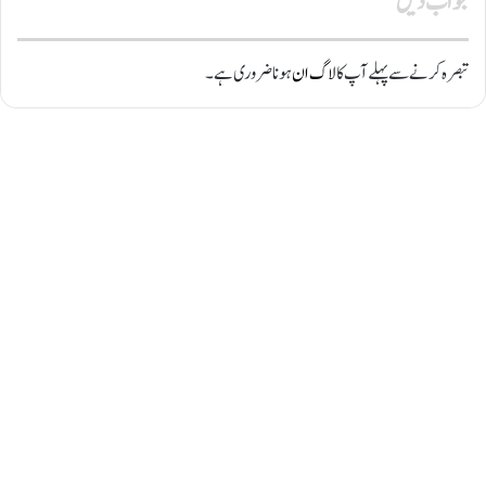
جواب دیں
تبصرہ کرنے سے پہلے آپ کا
لاگ ان
ہونا ضروری ہے۔