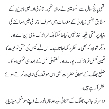
تھی پانچ سال سے انسولین لے رہی تھی۔ قانونی اور طبی ماہرین کے
مطابق جنسی زیادتی کے مقدمات میں صرف ابتدائی طبی معائنے کی
بنیاد پر حتمی نتیجہ اخذ نہیں کیا جا سکتا بلکہ فرانزک، ڈی این اے اور
دیگر شواہد کو بھی مدنظر رکھا جاتا ہے۔ اس لیے کیس کی حتمی نوعیت کا
تعین مکمل فرانزک رپورٹ اور تفتیشی عمل کے بعد ہی ممکن ہوگا۔
ضلع جھنگ کے صحافی حضرات بھی اس موقف کی حمایت کرتے ہوئے
نظر آرہے ہیں ۔
دوسری جانب جھنگ کے صحافی سید عدنان نور نے اپنے سوشل میڈیا پر