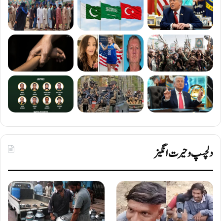
دلچسپ و حیرت انگیز