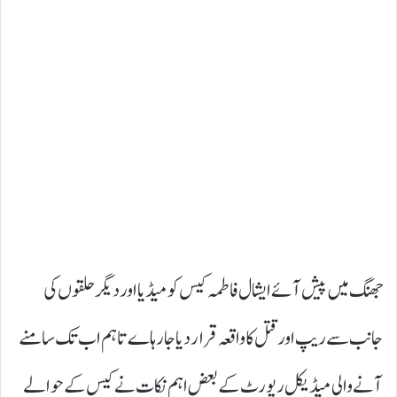
جھنگ میں پیش آئے ایشال فاطمہ کیس کو میڈیا اور دیگر حلقوں کی
جانب سے ریپ اور قتل کا واقعہ قرار دیا جا رہاے تاہم اب تک سامنے
آنے والی میڈیکل رپورٹ کے بعض اہم نکات نے کیس کے حوالے