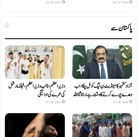
26/06/2025
08/07/2025
پاکستان سے
آزاد کشمیر کا مینڈیٹ ن لیگ کو مل چکا، اب
وزیرِاعظم، نائب وزیرِ اعظم، فیلڈ مارشل
وعدے پورے کرنے کا وقت ہے: رانا ثنا اللہ
کی عمرے کی ادائیگی
07/08/2026
07/08/2026