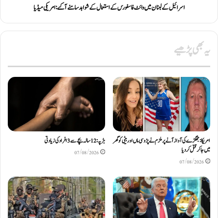
اسرائیل کے لبنان میں وائٹ فاسفورس کے استعمال کے شواہد سامنے آ گئے: امریکی میڈیا
یہ بھی پڑھیے
امریکا: جھگڑے کی آواز آنے پر ملزم نے پڑوسی ماں اور بیٹی کو گھر
ہڑپہ: 12 سالہ بچے سے 3 افراد کی زیادتی
میں جا کر قتل کر دیا
07/08/2026
07/08/2026