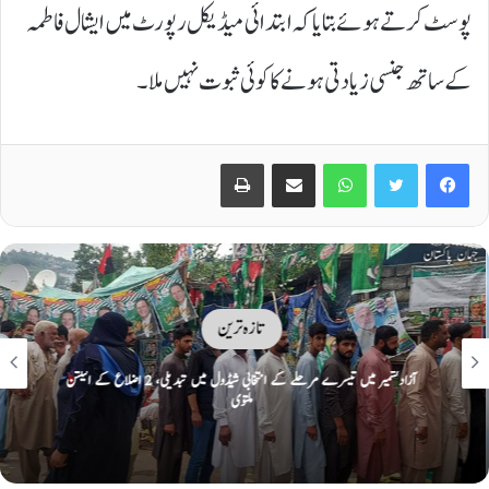
پوسٹ کرتے ہوئے بتایا کہ ابتدائی میڈیکل رپورٹ میں ایشال فاطمہ
کے ساتھ جنسی زیادتی ہونے کا کوئی ثبوت نہیں ملا ۔
Print
Share via Email
WhatsApp
Twitter
Facebook
تازہ ترین
آزادکشمیر میں تیسرے مرحلے کے انتخابی شیڈول میں تبدیلی، 2 اضلاع کے الیکشن
ملتوی