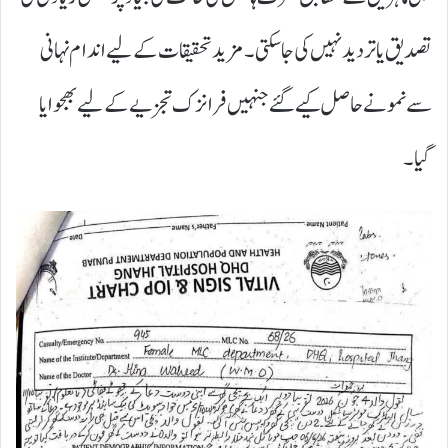
تصدیق یا تردید نہیں کی جا سکتی۔ مزید تحقیقات کے لیے اندام نہانی
سے نمونے حاصل کیے گئے جنہیں فرانزک تجزیے کے لیے بھجوایا
گیا۔