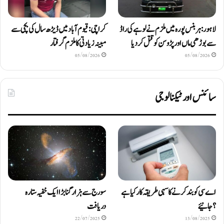
لاہور: ہربنس پورہ میں ملزم نے لوہے کی راڈ
کراچی: قیوم آباد میں ڈیڑھ سال کی بچی سے
سے بوڑھی ماں اور پڑوسن کو قتل کر دیا
مبینہ زیادتی کا ملزم گرفتار
05/08/2026
05/08/2026
سائنس اور ٹیکنالوجی
اے سی کو بند کرنے کا سہی طریقہ کار کیا ہے
سورج سے ہزار گنا بڑا ایک خفیہ ستارہ
؟ جانیئے
دریافت
22/07/2025
13/08/2025