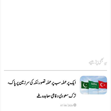
یہ بھی پڑھیے
ایک پر حملہ سب پر حملہ تصور: مکہ کی سرزمین پر پاک،
ترک سعودی دفاعی معاہدہ طے
07/08/2026