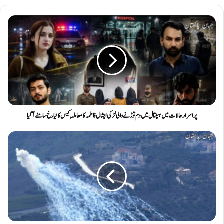
پراسرار حالات میں ہسپتال میں دم توڑنے والی لڑکی ایشال فاطمہ کا معاملہ , کیس کا نیا رخ سامنے آگیا