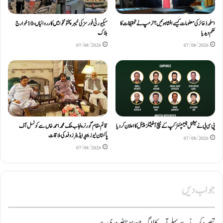
اسلحہ ذخائر کی معلومات کیسے افشا ہوئیں؟ ٹرمپ نے تحقیقات کا
سیکیورٹی فورسز کی خیبرپختونخوا میں کارروائیاں، 10 خوارج
حکم دیدیا
ہلاک
07/08/2026
07/08/2026
پی سی بی نے نیشنل چیمپئنز کپ کے میچ آفیشلز پینل کا اعلان کر دیا
قائم مقام گورنر پنجاب ملک محمد احمد خاں سے کونسل آف
پاکستان نیوز پیپر ایڈیٹرزوفد کی ملاقات
07/08/2026
07/08/2026
جواب دیں
تبصرہ کرنے سے پہلے آپ کا
لاگ ان
ہونا ضروری ہے۔