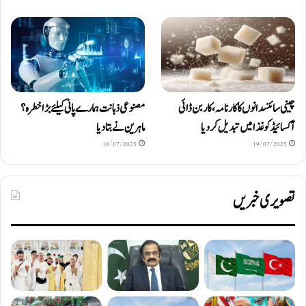
چینی سائنسدانوں کا کارنامہ، کاربن ڈائی
مصنوعی ذہانت ہمارے پانی کیلئے بڑا خطرہ؟
آکسائیڈ کو غذا میں تبدیل کردیا
ماہرین نے بتا دیا
18/07/2025
19/07/2025
تصویری خبریں