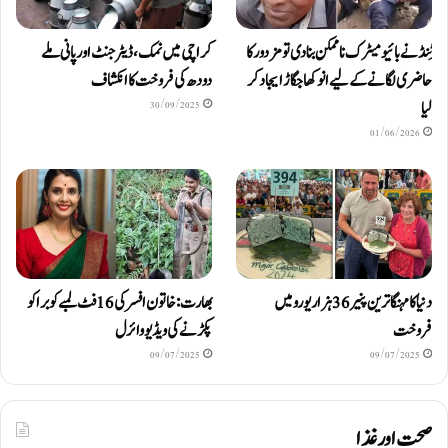
ٹِنڈ نے بائیومیٹرک ناممکن بنا دی تو مزدور کا
کراچی میں نمک، ڈیٹرجنٹ اور پانی ملے
حاضری لگانے کے لیے انوکھا جگاڑ ایجاد کر
دودھ کی فروخت کا انکشاف
لیا
30/09/2025
01/06/2026
دنیا کا مہنگا ترین پنیر 36 ہزار یورو میں
بھارت: خاتون افسر کی 16 فٹ لمبے کوبرا کو
فروخت
پکڑنے کی ویڈیو وائرل
09/07/2025
09/07/2025
صحت اور غذا