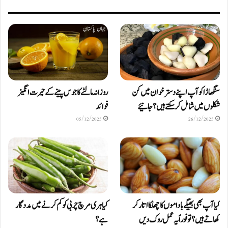
سنگھاڑا کو آپ اپنے دستر خوان میں کن
روزانہ مالٹے کا جوس پینے کے حیرت انگیز
شکلوں میں شامل کرسکتے ہیں ؟ جانیئے
فوائد
05/12/2025
26/12/2025
کیا آپ بھی بھیگے باداموں کا چھلکا اتار کر
کیا ہری مرچ چربی کو کم کرنے میں مددگار
کھاتے ہیں؟ تو فوراً یہ عمل روک دیں
ہے؟