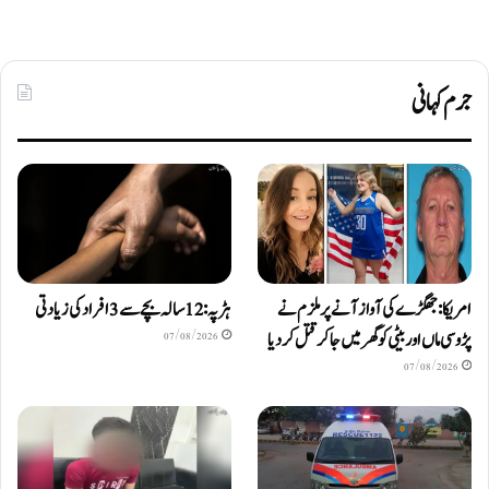
جرم کہانی
امریکا: جھگڑے کی آواز آنے پر ملزم نے
ہڑپہ: 12 سالہ بچے سے 3 افراد کی زیادتی
پڑوسی ماں اور بیٹی کو گھر میں جا کر قتل کر دیا
07/08/2026
07/08/2026