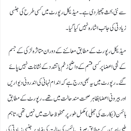
سے نئی بحث چھیڑ دی ہے۔ میڈیکل رپورٹ میں کسی طرح کی جنسی
زیادتی کی جانب اشارہ نہیں کیا گیا۔
میڈیکل رپورٹ کے مطابق معائنے کے دوران متاثرہ لڑکی کے جسم
کے نجی اعضا پر کسی قسم کے واضح زخم یا تشدد کے نشانات نہیں پائے
گئے۔ رپورٹ میں یہ بھی درج ہے کہ اندام نہانی کی اندرونی دیواریں
اور بیرونی اعضا بظاہر صحت مند حالت میں تھے۔ رپورٹ کے مطابق
ہائمن (بکارت کی جھلی) مکمل طور پر محفوظ حالت میں نہیں تھی، تاہم
طبی ماہرین کے مطابق صرف ہائمن کی حالت کی بنیاد پر جنسی زیادتی کی