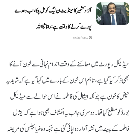
آزاد کشمیر کا مینڈیٹ ن لیگ کو مل چکا، اب وعدے
پورے کرنے کا وقت ہے: رانا ثنا اللہ
07/08/2026
میڈیکل رپورٹ میں معائنے کے وقت اندام نہانی سے خون آنے کا
بھی ذکر کیا گیا ہے، تاہم اس خون کے بارے میں کہا گیا ہے کہ شاید یہ
حیض کا خون ہے چونکہ ایشال کی فاطمہ نے اس حوالے سے میڈیکل
بورڈ کو مطلع کیا تھا۔ دوسری جانب یہ انکشاف بھی ہوا ہے کہ ایشال
فاطمہ کے پیٹ میں نشہ آوار دوا پائی گئی ہے جبکہ وہ ضیابیطس کی مریضہ