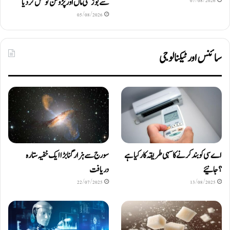
سے بوڑھی ماں اور پڑوسن کو قتل کر دیا
07/08/2026
05/08/2026
سائنس اور ٹیکنالوجی
اے سی کو بند کرنے کا سہی طریقہ کار کیا ہے
سورج سے ہزار گنا بڑا ایک خفیہ ستارہ
؟ جانیئے
دریافت
22/07/2025
13/08/2025