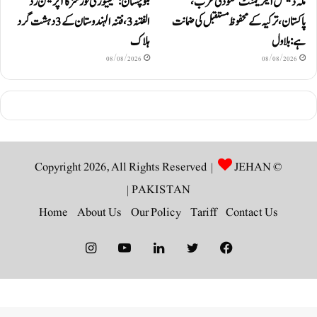
مکہ ڈیفنس ایگریمنٹ سعودی عرب،
بلوچستان: سیکیورٹی فورسز کا آپریشن رَد
پاکستان، ترکیہ کے محفوظ مستقبل کی ضمانت
الفتنہ 3، فتنہ الہندوستان کے 3 دہشت گرد
ہے: بلاول
ہلاک
08/08/2026
08/08/2026
JEHAN
© Copyright 2026, All Rights Reserved |
|
PAKISTAN
Home
About Us
Our Policy
Tariff
Contact Us
Instagram
YouTube
LinkedIn
Twitter
Facebook