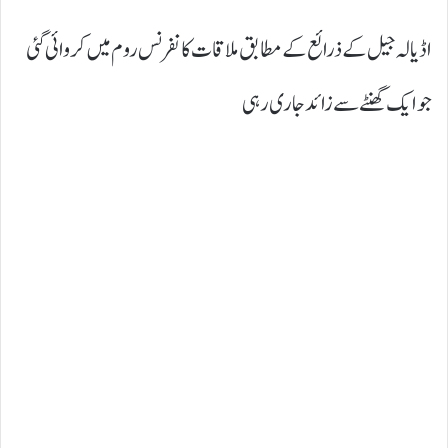
اڈیالہ جیل کے ذرائع کے مطابق ملاقات کانفرنس روم میں کروائی گئی
جو ایک گھنٹے سے زائد جاری رہی