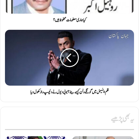
کیا ہماری معلومات محفوظ ہیں؟
فلم اینیمل میں گونگے ولن کیسے بنے؟ بوبی دیول نے دلچسپ راز کھول دیا
یہ بھی پڑھیے