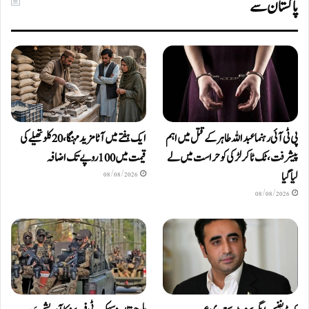
پاکستان سے
پی ٹی آئی رہنما عبداللہ طاہر کے قتل میں اہم
ایک ہفتے میں آٹا مزید مہنگا، 20 کلو تھیلے کی
پیشرفت، ٹک ٹاکر لڑکی کو حراست میں لے
قیمت میں 100 روپے تک اضافہ
لیا گیا
08/08/2026
08/08/2026