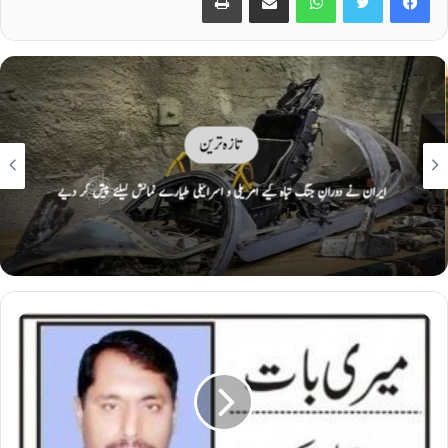
تازہ ترین
ایران نے دورانِ جنگ تباہ کیے امریکی و اسرائیلی طیارے نمائش کیلئے پیش کر دیے