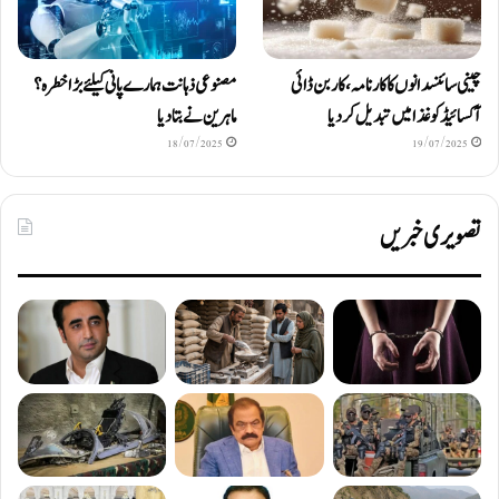
چینی سائنسدانوں کا کارنامہ، کاربن ڈائی
مصنوعی ذہانت ہمارے پانی کیلئے بڑا خطرہ؟
آکسائیڈ کو غذا میں تبدیل کردیا
ماہرین نے بتا دیا
18/07/2025
19/07/2025
تصویری خبریں