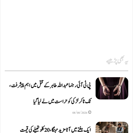
یہ بھی پڑھیے
پی ٹی آئی رہنما عبداللہ طاہر کے قتل میں اہم پیشرفت،
ٹک ٹاکر لڑکی کو حراست میں لے لیا گیا
08/08/2026
ایک ہفتے میں آٹا مزید مہنگا، 20 کلو تھیلے کی قیمت