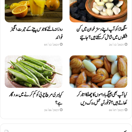
سنگھاڑا کو آپ اپنے دستر خوان میں کن
روزانہ مالٹے کا جوس پینے کے حیرت انگیز
شکلوں میں شامل کرسکتے ہیں ؟ جانیئے
فوائد
05/12/2025
26/12/2025
کیا آپ بھی بھیگے باداموں کا چھلکا اتار کر
کیا ہری مرچ چربی کو کم کرنے میں مددگار
کھاتے ہیں؟ تو فوراً یہ عمل روک دیں
ہے؟
26/06/2025
08/07/2025