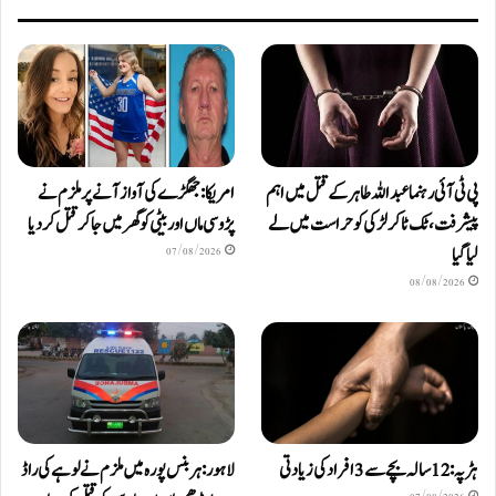
پی ٹی آئی رہنما عبداللہ طاہر کے قتل میں اہم
امریکا: جھگڑے کی آواز آنے پر ملزم نے
پیشرفت، ٹک ٹاکر لڑکی کو حراست میں لے
پڑوسی ماں اور بیٹی کو گھر میں جا کر قتل کر دیا
لیا گیا
07/08/2026
08/08/2026
ہڑپہ: 12 سالہ بچے سے 3 افراد کی زیادتی
لاہور: ہربنس پورہ میں ملزم نے لوہے کی راڈ