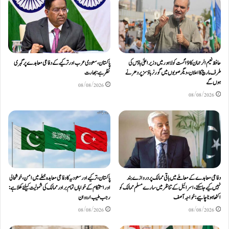
حافظ نعیم الرحمان کا 9 اگست کو لاہور میں وزیر اعلیٰ ہاؤس کی
پاکستان، سعودی عرب اور ترکیے کے دفاعی معاہدے پر گہری
طرف مارچ کا اعلان، دیگر صوبوں میں گورنر ہاؤسز پر دھرنے
نظر ہے: بھارت
ہوں گے
08/08/2026
08/08/2026
دفاعی معاہدےکے معاملے میں باقی ممالک پر دروازے بند
پاکستان، ترکیے اور سعودیہ کا دفاعی معاہدہ خطے میں امن، خوشحالی
نہیں کیے جاسکتے، اسرائیل کے تناظر میں سارے مسلم ممالک کو
اور استحکام کے خواہاں تمام برادر ممالک کی شمولیت کیلئےکھلا ہے:
اکٹھا ہونا چاہیے: خواجہ آصف
رجب طیب اردوان
08/08/2026
08/08/2026