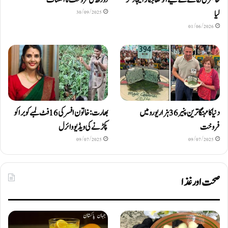
لیا
30/09/2025
01/06/2026
دنیا کا مہنگا ترین پنیر 36 ہزار یورو میں
بھارت: خاتون افسر کی 16 فٹ لمبے کوبرا کو
فروخت
پکڑنے کی ویڈیو وائرل
09/07/2025
09/07/2025
صحت اور غذا