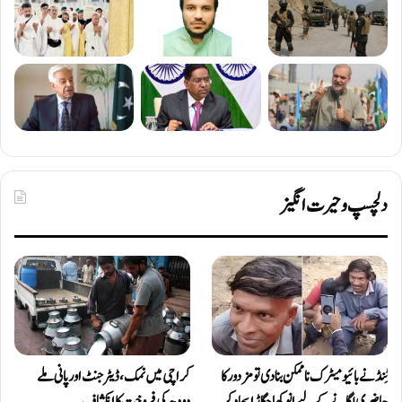
دلچسپ و حیرت انگیز
ٹِنڈ نے بائیومیٹرک ناممکن بنا دی تو مزدور کا
کراچی میں نمک، ڈیٹرجنٹ اور پانی ملے
حاضری لگانے کے لیے انوکھا جگاڑ ایجاد کر
دودھ کی فروخت کا انکشاف