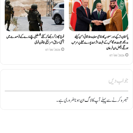
پاکستان، ترکیے اور سعودیہ کا دفاعی معاہدہ علاقائی امن کیلئے
فوج چھوڑ کر دیکھا کہ کتنے فلسطینی بچے مارے گئے تو صدمے میں
مددگار ثابت ہوگا جس کے مثبت اثرات پورے خطے پر مرتب
آگئی: سابق اسرائیلی خاتون فوجی
ہونگے: فیصل بن فرحان
07/08/2026
07/08/2026
جواب دیں
تبصرہ کرنے سے پہلے آپ کا
لاگ ان
ہونا ضروری ہے۔