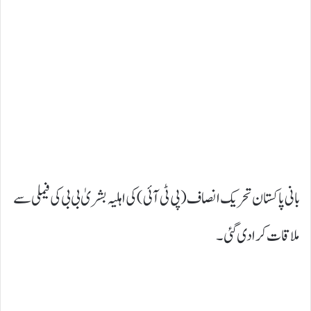
بانی پاکستان تحریک انصاف (پی ٹی آئی) کی اہلیہ بشریٰ بی بی کی فیملی سے
ملاقات کرا دی گئی۔