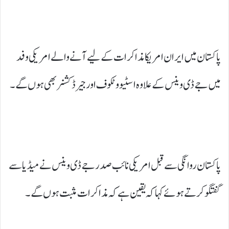
پاکستان میں ایران امریکا مذاکرات کے لیے آنے والے امریکی وفد
میں جے ڈی وینس کے علاوہ اسٹیو وٹکوف اور جیرڈ کشنر بھی ہوں گے۔
پاکستان روانگی سے قبل امریکی نائب صدر جے ڈی وینس نے میڈیا سے
گفتگو کرتے ہوئے کہا کہ یقین ہے کہ مذاکرات مثبت ہوں گے۔