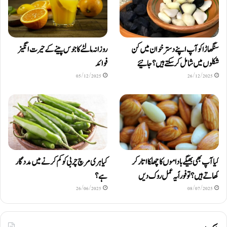
سنگھاڑا کو آپ اپنے دستر خوان میں کن
روزانہ مالٹے کا جوس پینے کے حیرت انگیز
شکلوں میں شامل کرسکتے ہیں ؟ جانیئے
فوائد
05/12/2025
26/12/2025
کیا آپ بھی بھیگے باداموں کا چھلکا اتار کر
کیا ہری مرچ چربی کو کم کرنے میں مددگار
کھاتے ہیں؟ تو فوراً یہ عمل روک دیں
ہے؟
26/06/2025
08/07/2025