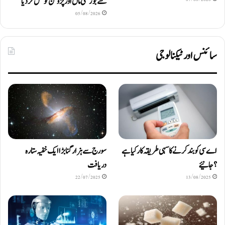
سے بوڑھی ماں اور پڑوسن کو قتل کر دیا
05/08/2026
سائنس اور ٹیکنالوجی
اے سی کو بند کرنے کا سہی طریقہ کار کیا ہے
سورج سے ہزار گنا بڑا ایک خفیہ ستارہ
؟ جانیئے
دریافت
22/07/2025
13/08/2025