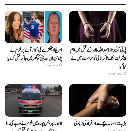
پی ٹی آئی رہنما عبداللہ طاہر کے قتل میں اہم
امریکا: جھگڑے کی آواز آنے پر ملزم نے
پیشرفت، ٹک ٹاکر لڑکی کو حراست میں لے
پڑوسی ماں اور بیٹی کو گھر میں جا کر قتل کر دیا
لیا گیا
07/08/2026
08/08/2026
ہڑپہ: 12 سالہ بچے سے 3 افراد کی زیادتی
لاہور: ہربنس پورہ میں ملزم نے لوہے کی راڈ
07/08/2026