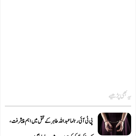
یہ بھی پڑھیے
پی ٹی آئی رہنما عبداللہ طاہر کے قتل میں اہم پیشرفت،