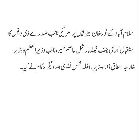
اسلام آباد کے نور خان ایئر بیس پر امریکی نائب صدر جے ڈی وینس کا
استقبال آرمی چیف فیلڈ مارشل عاصم منیر، نائب وزیرِ اعظم و وزیرِ
خارجہ اسحاق ڈار، وزیرِ داخلہ محسن نقوی اور دیگر حکام نے کیا۔