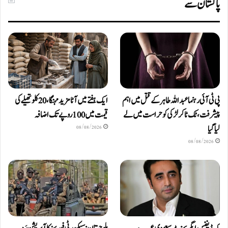
پاکستان سے
پی ٹی آئی رہنما عبداللہ طاہر کے قتل میں اہم
ایک ہفتے میں آٹا مزید مہنگا، 20 کلو تھیلے کی
پیشرفت، ٹک ٹاکر لڑکی کو حراست میں لے
قیمت میں 100 روپے تک اضافہ
لیا گیا
08/08/2026
08/08/2026