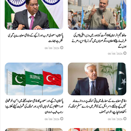
حافظ نعیم الرحمان کا 9 اگست کو لاہور میں وزیر اعلیٰ ہاؤس کی
پاکستان، سعودی عرب اور ترکیے کے دفاعی معاہدے پر گہری
طرف مارچ کا اعلان، دیگر صوبوں میں گورنر ہاؤسز پر دھرنے
نظر ہے: بھارت
ہوں گے
08/08/2026
08/08/2026
دفاعی معاہدےکے معاملے میں باقی ممالک پر دروازے بند
پاکستان، ترکیے اور سعودیہ کا دفاعی معاہدہ خطے میں امن، خوشحالی
نہیں کیے جاسکتے، اسرائیل کے تناظر میں سارے مسلم ممالک کو
اور استحکام کے خواہاں تمام برادر ممالک کی شمولیت کیلئےکھلا ہے:
اکٹھا ہونا چاہیے: خواجہ آصف
رجب طیب اردوان
08/08/2026
08/08/2026