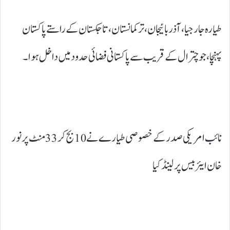
طیارہ جارجیا، آذربائیجان، ترکمانستان، تاجکستان کے راستے پاکستان
پہنچا، جو چترال کے قریب سے پاکستانی فضائی حدود میں داخل ہوا۔
نائب امریکی صدر کے خصوصی طیارے نے 10 بج کر 33 منٹ پر نور
خان ایئر بیس پر لینڈ کیا