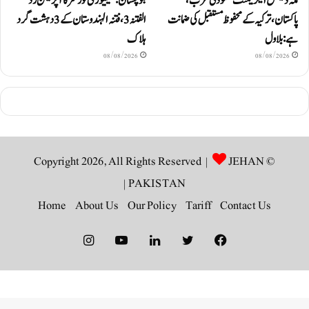
مکہ ڈیفنس ایگریمنٹ سعودی عرب،
بلوچستان: سیکیورٹی فورسز کا آپریشن رَد
پاکستان، ترکیہ کے محفوظ مستقبل کی ضمانت
الفتنہ 3، فتنہ الہندوستان کے 3 دہشت گرد
ہے: بلاول
ہلاک
08/08/2026
08/08/2026
JEHAN
© Copyright 2026, All Rights Reserved |
|
PAKISTAN
Home
About Us
Our Policy
Tariff
Contact Us
Instagram
YouTube
LinkedIn
Twitter
Facebook