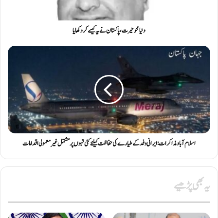
دنیا محو حیرت، پاکستان نے یہ کیسے کر دکھایا
اسلام آباد مذاکرات: ایرانی وفد کے طیارے کی حفاظت کیلئے کئی تہوں پر مشتمل غیر معمولی اقدامات
یہ بھی پڑھیے