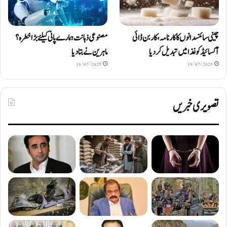
چینی سائنسدانوں کا کارنامہ، کاربن ڈائی
مصنوعی ذہانت ہمارے پانی کیلئے بڑا خطرہ؟
آکسائیڈ کو غذا میں تبدیل کردیا
ماہرین نے بتا دیا
18/07/2025
19/07/2025
تصویری خبریں