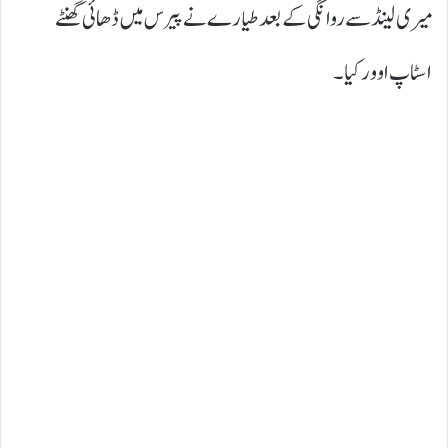
میری لینڈ سے روانگی کے بعد طیارے نے پیرس میں ڈھائی گھنٹے
اسٹاپ اوور کیا۔