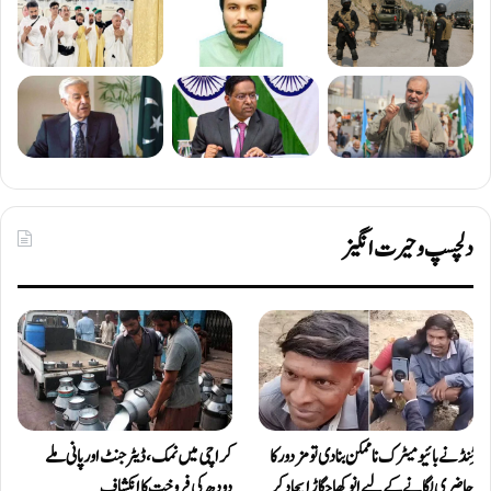
دلچسپ و حیرت انگیز
ٹِنڈ نے بائیومیٹرک ناممکن بنا دی تو مزدور کا
کراچی میں نمک، ڈیٹرجنٹ اور پانی ملے
حاضری لگانے کے لیے انوکھا جگاڑ ایجاد کر
دودھ کی فروخت کا انکشاف