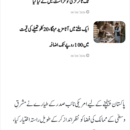
ٹک ٹاکر لڑکی کو حراست میں لے لیا گیا
08/08/2026
ایک ہفتے میں آٹا مزید مہنگا، 20 کلو تھیلے کی قیمت
میں 100 روپے تک اضافہ
08/08/2026
پاکستان پہنچنے کے لیے امریکی نائب صدر کے طیارے نے مشرقِ
وسطیٰ کے ممالک کی فضا کو نظر انداز کر کے طویل راستہ اختیار کیا،