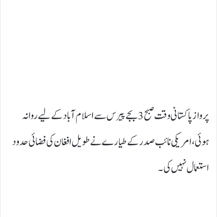
پرواز پاکستانی وقت صبح 3 بجے پیرس سے اسلام آباد کے لیے روانہ
ہوئی، امریکی نائب صدر کے طیارے نے طویل افغان کی فضائی حدود
استعمال نہیں کی۔