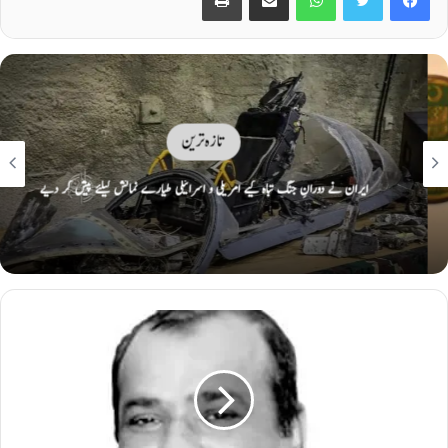
تازہ ترین
ایران نے دورانِ جنگ تباہ کیے امریکی و اسرائیلی طیارے نمائش کیلئے پیش کر دیے