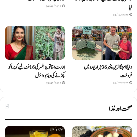
لیا
30/09/2025
01/06/2026
دنیا کا مہنگا ترین پنیر 36 ہزار یورو میں
بھارت: خاتون افسر کی 16 فٹ لمبے کوبرا کو
فروخت
پکڑنے کی ویڈیو وائرل
09/07/2025
09/07/2025
صحت اور غذا