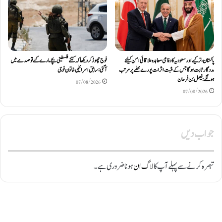
پاکستان، ترکیے اور سعودیہ کا دفاعی معاہدہ علاقائی امن کیلئے
فوج چھوڑ کر دیکھا کہ کتنے فلسطینی بچے مارے گئے تو صدمے میں
مددگار ثابت ہوگا جس کے مثبت اثرات پورے خطے پر مرتب
آگئی: سابق اسرائیلی خاتون فوجی
ہونگے: فیصل بن فرحان
07/08/2026
07/08/2026
جواب دیں
تبصرہ کرنے سے پہلے آپ کا
لاگ ان
ہونا ضروری ہے۔