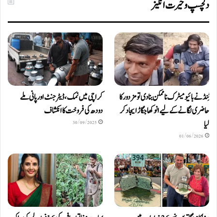
دلچسپ و حیرت انگیز
ٹِنڈ نے بائیومیٹرک ناممکن بنا دی تو مزدور کا
کراچی میں نمک، ڈیٹرجنٹ اور پانی ملے
حاضری لگانے کے لیے انوکھا جگاڑ ایجاد کر
دودھ کی فروخت کا انکشاف
لیا
30/09/2025
01/06/2026