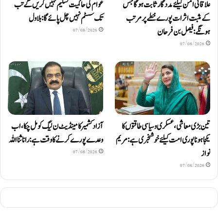
علاقائی امن کیلئے مددگار ثابت ہوگا جس
عوام کی حاکمیت تسلیم نہیں کریں گے تب
کے مثبت اثرات پورے خطے پر مرتب
تک سسٹم نہیں چل پائےگا: بلاول
ہونگے: فیصل بن فرحان
07/08/2026
07/08/2026
تین بڑی معاشی، عسکری و سیاسی طاقتوں کا
آزاد کشمیر کا مینڈیٹ ن لیگ کو مل چکا، اب
یکجا ہونا پوری امت کیلئے خوشخبری ہے: مریم
وعدے پورے کرنے کا وقت ہے: رانا ثنا اللہ
نواز
07/08/2026
07/08/2026