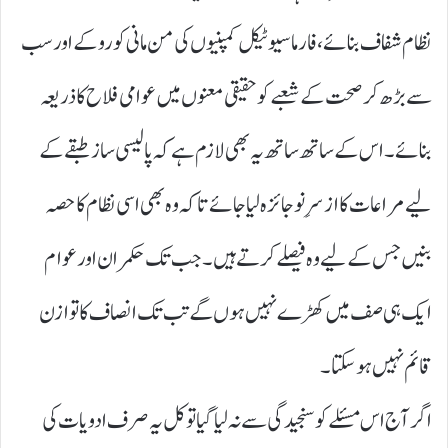
نظام شفاف بنائے، فارما سیوٹیکل کمپنیوں کی من مانی کو روکے اور سب
سے بڑھ کر صحت کے شعبے کو حقیقی معنوں میں عوامی فلاح کا ذریعہ
بنائے۔ اس کے ساتھ ساتھ یہ بھی لازم ہے کہ پالیسی ساز طبقے کے
لیے مراعات کا ازسرِنو جائزہ لیا جائے تاکہ وہ بھی اسی نظام کا حصہ
بنیں جس کے لیے وہ فیصلے کرتے ہیں۔ جب تک حکمران اور عوام
ایک ہی صف میں کھڑے نہیں ہوں گے تب تک انصاف کا توازن
قائم نہیں ہو سکتا۔
اگر آج اس مسئلے کو سنجیدگی سے نہ لیا گیا تو کل یہ صرف ادویات کی