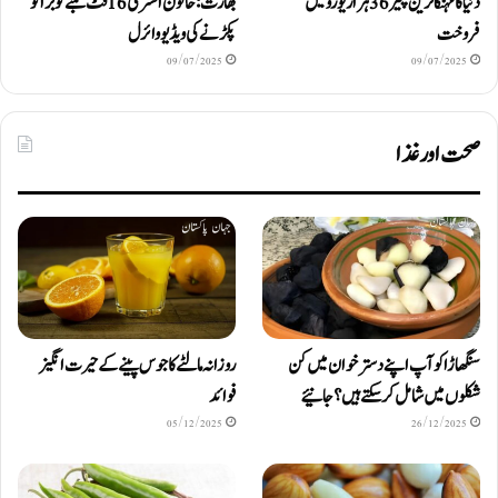
دنیا کا مہنگا ترین پنیر 36 ہزار یورو میں
بھارت: خاتون افسر کی 16 فٹ لمبے کوبرا کو
فروخت
پکڑنے کی ویڈیو وائرل
09/07/2025
09/07/2025
صحت اور غذا
سنگھاڑا کو آپ اپنے دستر خوان میں کن
روزانہ مالٹے کا جوس پینے کے حیرت انگیز
شکلوں میں شامل کرسکتے ہیں ؟ جانیئے
فوائد
05/12/2025
26/12/2025