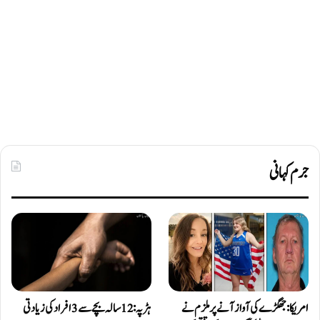
جرم کہانی
امریکا: جھگڑے کی آواز آنے پر ملزم نے
ہڑپہ: 12 سالہ بچے سے 3 افراد کی زیادتی