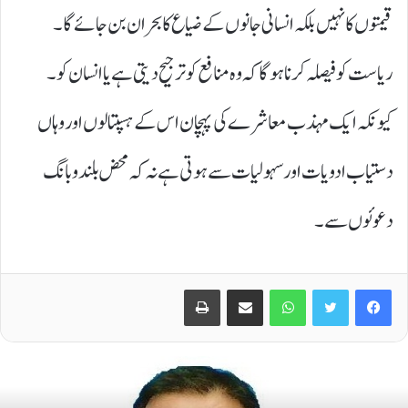
قیمتوں کا نہیں بلکہ انسانی جانوں کے ضیاع کا بحران بن جائے گا۔
ریاست کو فیصلہ کرنا ہوگا کہ وہ منافع کو ترجیح دیتی ہے یا انسان کو۔
کیونکہ ایک مہذب معاشرے کی پہچان اس کے ہسپتالوں اور وہاں
دستیاب ادویات اور سہولیات سے ہوتی ہے نہ کہ محض بلند و بانگ
دعوئوں سے۔
Print
Share via Email
WhatsApp
Twitter
Facebook