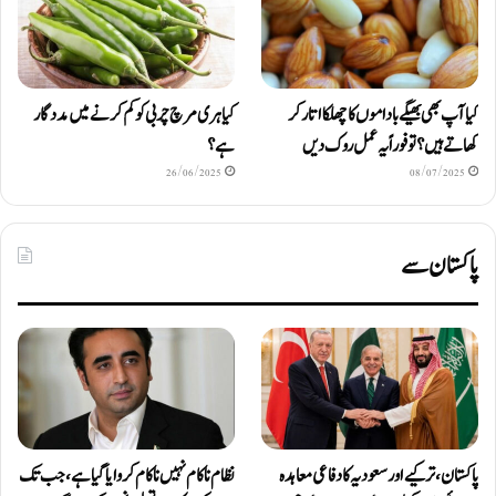
کیا آپ بھی بھیگے باداموں کا چھلکا اتار کر
کیا ہری مرچ چربی کو کم کرنے میں مددگار
کھاتے ہیں؟ تو فوراً یہ عمل روک دیں
ہے؟
26/06/2025
08/07/2025
پاکستان سے
پاکستان، ترکیے اور سعودیہ کا دفاعی معاہدہ
نظام ناکام نہیں ناکام کروایاگیا ہے، جب تک