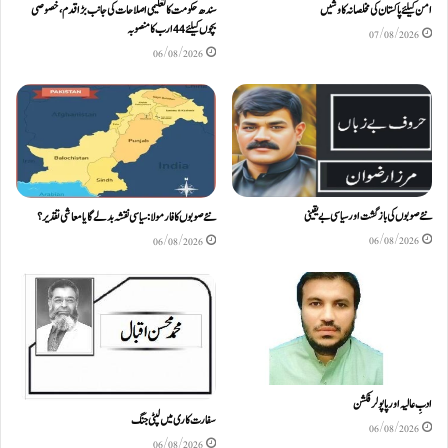
امن کیلئے پاکستان کی مخلصانہ کاوشیں
سندھ حکومت کا تعلیمی اصلاحات کی جانب بڑا قدم، خصوصی
بچوں کیلئے44 ارب کا منصوبہ
07/08/2026
06/08/2026
نئے صوبوں کی بازگشت اور سیاسی بے یقینی
نئے صوبوں کا فارمولا: سیاسی نقشہ بدلے گا یا معاشی تقدیر؟
06/08/2026
06/08/2026
ادبِ عالیہ اور پاپولر فکشن
سفارت کاری میں لپٹی جنگ
06/08/2026
06/08/2026