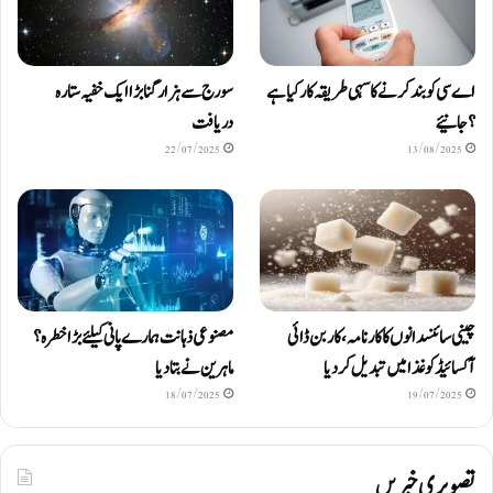
اے سی کو بند کرنے کا سہی طریقہ کار کیا ہے
سورج سے ہزار گنا بڑا ایک خفیہ ستارہ
؟ جانیئے
دریافت
22/07/2025
13/08/2025
چینی سائنسدانوں کا کارنامہ، کاربن ڈائی
مصنوعی ذہانت ہمارے پانی کیلئے بڑا خطرہ؟
آکسائیڈ کو غذا میں تبدیل کردیا
ماہرین نے بتا دیا
18/07/2025
19/07/2025
تصویری خبریں