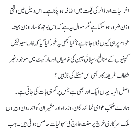
اخراجات اور ڈالر کی قیمت میں اضافہ ہو چکا ہے۔ اس دلیل میں وقتی
وزن ضرور ہو سکتا ہے مگر سوال یہ ہے کہ اس بوجھ کا سارا وزن ہمیشہ
عوام پر ہی کیوں ڈالا جاتا ہے؟ کیا کبھی یہ غور کیا گیا کہ فارماسیوٹیکل
کمپنیوں کے منافع، سپلائی چین کی خامیاں اور مارکیٹ میں موجود غیر
شفاف طریقہ کار بھی اس مسئلے کی جڑ ہیں؟
اصل المیہ یہاں ایک اور بھی ہے جس پر کم ہی بات کی جاتی ہے۔
ہمارے منتخب عوامی نمائندگان، وزراء اور مشیران کو اندرون و بیرون
ملک سرکاری خرچ پر مفت علاج کی سہولیات حاصل ہوتی ہیں۔ جب