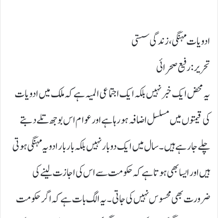
ادویات مہنگی، زندگی سستی
تحریر: رفیع صحرائی
یہ محض ایک خبر نہیں بلکہ ایک اجتماعی المیہ ہے کہ ملک میں ادویات
کی قیمتوں میں مسلسل اضافہ ہو رہا ہے اور عوام اس بوجھ تلے دبتے
چلے جا رہے ہیں۔ سال میں ایک دو بار نہیں بلکہ بار بار ادویہ مہنگی ہوتی
ہیں اور ایسا بھی ہوتا ہے کہ حکومت سے اس کی اجازت لینے کی
ضرورت بھی محسوس نہیں کی جاتی۔ یہ الگ بات ہے کہ اگر حکومت