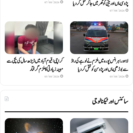
پڑوسی ماں اور بیٹی کو گھر میں جا کر قتل کر دیا
07/08/2026
07/08/2026
لاہور: ہربنس پورہ میں ملزم نے لوہے کی راڈ
کراچی: قیوم آباد میں ڈیڑھ سال کی بچی سے
سے بوڑھی ماں اور پڑوسن کو قتل کر دیا
مبینہ زیادتی کا ملزم گرفتار
05/08/2026
05/08/2026
سائنس اور ٹیکنالوجی