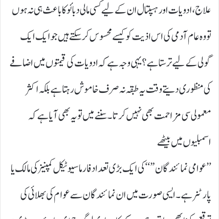
علاج، ادویات اور ہسپتال ان کے لیے کسی مالی دبائو کا باعث ہی نہ ہوں
تو وہ عام آدمی کی اس اذیت کو کیسے محسوس کر سکتے ہیں جو ایک ایک
گولی کے لیے ترستا ہے؟ یہی وجہ ہے کہ ادویات کی قیمتوں میں اضافے
کی منظوری دیتے وقت یہ طبقہ نہ صرف خاموش رہتا ہے بلکہ اکثر
معمولی سی مزاحمت بھی نہیں کرتا۔ سننے میں تو یہ بھی آیا ہے کہ
اسمبلیوں میں بیٹھے
’’ عوامی نمائندگان”‘‘کی ایک بڑی تعداد فارما سیوٹیکل کمپنیز کی مالک یا
پارٹنر ہے۔ ایسی صورت میں ان نمائندگان سے عوام کی بھلائی کی