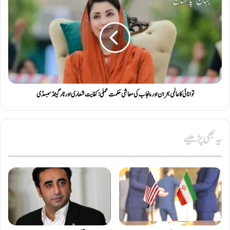
توانائی کا عالمی بحران اور پنجاب کی معاشی حکمت عملی: کفایت شعاری اور ٹارگیٹڈ سبسڈی
یہ بھی پڑھیے