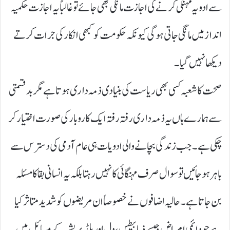
سے ادویہ مہنگی کرنے کی اجازت مانگی بھی جائے تو غالباً یہ اجازت حکمیہ
انداز میں مانگی جاتی ہو گی کیونکہ حکومت کو کبھی انکار کی جرات کرتے
دیکھا نہیں گیا۔
صحت کا شعبہ کسی بھی ریاست کی بنیادی ذمہ داری ہوتا ہے مگر بدقسمتی
سے ہمارے ہاں یہ ذمہ داری رفتہ رفتہ ایک کاروبار کی صورت اختیار کر
چکی ہے۔ جب زندگی بچانے والی ادویات ہی عام آدمی کی دسترس سے
باہر ہو جائیں تو سوال صرف مہنگائی کا نہیں رہتا بلکہ یہ انسانی بقا کا مسئلہ
بن جاتا ہے۔ حالیہ اضافوں نے خصوصاً ان مریضوں کو شدید متاثر کیا
ہے جو دائمی امراض جیسے ذیابیطس، دل اور بلڈ پریشر کے مسائل میں