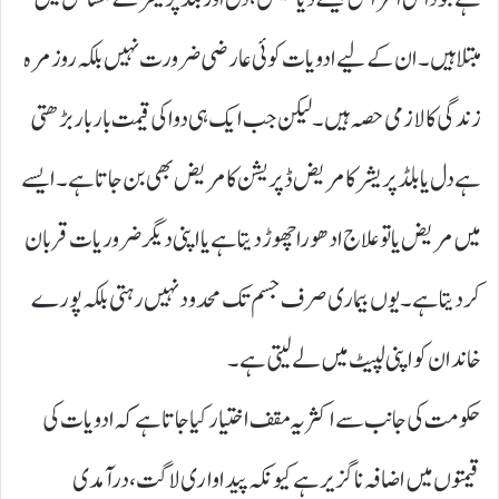
مبتلا ہیں۔ ان کے لیے ادویات کوئی عارضی ضرورت نہیں بلکہ روزمرہ
زندگی کا لازمی حصہ ہیں۔ لیکن جب ایک ہی دوا کی قیمت بار بار بڑھتی
ہے دل یا بلڈ پریشر کا مریض ڈپریشن کا مریض بھی بن جاتا ہے۔ ایسے
میں مریض یا تو علاج ادھورا چھوڑ دیتا ہے یا اپنی دیگر ضروریات قربان
کر دیتا ہے۔ یوں بیماری صرف جسم تک محدود نہیں رہتی بلکہ پورے
خاندان کو اپنی لپیٹ میں لے لیتی ہے۔
حکومت کی جانب سے اکثر یہ مقف اختیار کیا جاتا ہے کہ ادویات کی
قیمتوں میں اضافہ ناگزیر ہے کیونکہ پیداواری لاگت، درآمدی