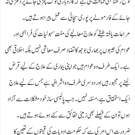
توقع رکھنا بھی حماقت ہی ہے کہ کاروباری لوگ چمڑی جائے پر دمڑی نہ
جائے کے فارمولے پر پوری سچائی سے عمل پیرا ہوتے ہیں۔
مراعات یافتہ طبقے کو علاج معالجے کی مفت سہولیات کی فراہمی اور
عوام کی جیبوں پر بھاری بوجھ کا تضاد صرف معاشی نہیں بلکہ اخلاقی بھی
ہے۔ ایک طرف وہ عوام ہیں جو اپنی بیماری کے علاج کے لیے قرض
لینے پر مجبور ہیں اور دوسری طرف وہ اشرافیہ ہے جس کے لیے علاج
ایک استحقاق ہے، مسئلہ نہیں۔ جب پالیسی ساز خود مشکلات سے آزاد
ہوں تو ان کے فیصلے بھی زمینی حقائق سے کٹے ہوئے ہوتے ہیں۔
ضرورت اس امر کی ہے کہ حکومت ادویات کی قیمتوں کے تعین کا