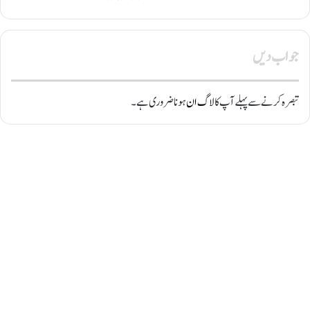
جواب دیں
تبصرہ کرنے سے پہلے آپ کا
لاگ ان
ہونا ضروری ہے۔