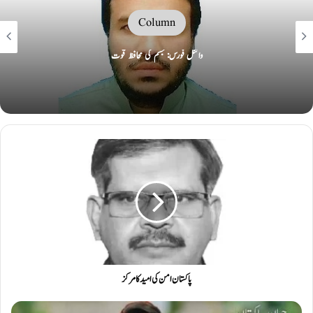
Column
وائٹل فورس: جسم کی محافظ قوت
پاکستان امن کی امید کا مرکز