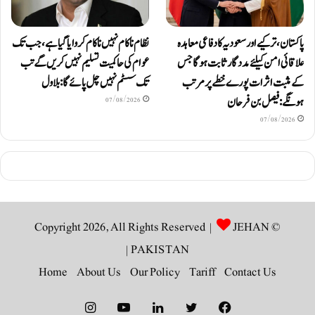
پاکستان، ترکیے اور سعودیہ کا دفاعی معاہدہ
نظام ناکام نہیں ناکام کروایاگیا ہے، جب تک
علاقائی امن کیلئے مددگار ثابت ہوگا جس
عوام کی حاکمیت تسلیم نہیں کریں گے تب
کے مثبت اثرات پورے خطے پر مرتب
تک سسٹم نہیں چل پائےگا: بلاول
ہونگے: فیصل بن فرحان
07/08/2026
07/08/2026
JEHAN
© Copyright 2026, All Rights Reserved |
|
PAKISTAN
Home
About Us
Our Policy
Tariff
Contact Us
Instagram
YouTube
LinkedIn
Twitter
Facebook