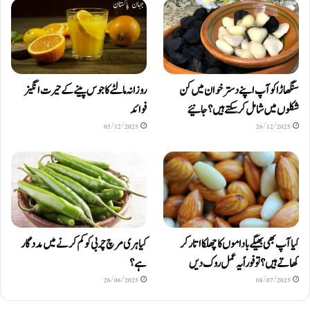
سنگھاڑا کو آپ اپنے دستر خوان میں کن
روزانہ مالٹے کا جوس پینے کے حیرت انگیز
شکلوں میں شامل کرسکتے ہیں ؟ جانیئے
فوائد
05/12/2025
26/12/2025
کیا آپ بھی بھیگے باداموں کا چھلکا اتار کر
کیا ہری مرچ چربی کو کم کرنے میں مددگار
کھاتے ہیں؟ تو فوراً یہ عمل روک دیں
ہے؟
26/06/2025
08/07/2025