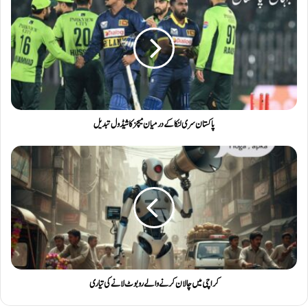
پاکستان سری لنکا کے درمیان میچز کا شیڈول تبدیل
کراچی میں چالان کرنے والے روبوٹ لانے کی تیاری