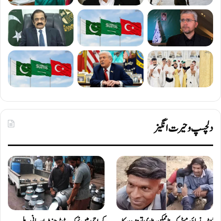
دلچسپ و حیرت انگیز