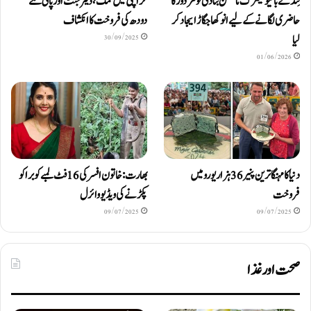
ٹِنڈ نے بائیومیٹرک ناممکن بنا دی تو مزدور کا
کراچی میں نمک، ڈیٹرجنٹ اور پانی ملے
حاضری لگانے کے لیے انوکھا جگاڑ ایجاد کر
دودھ کی فروخت کا انکشاف
لیا
30/09/2025
01/06/2026
دنیا کا مہنگا ترین پنیر 36 ہزار یورو میں
بھارت: خاتون افسر کی 16 فٹ لمبے کوبرا کو
فروخت
پکڑنے کی ویڈیو وائرل
09/07/2025
09/07/2025
صحت اور غذا