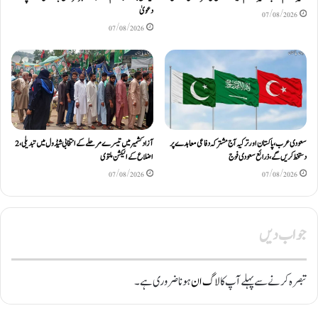
دعویٰ
07/08/2026
07/08/2026
سعودی عرب، پاکستان اور ترکیہ آج مشترکہ دفاعی معاہدے پر
آزادکشمیر میں تیسرے مرحلے کے انتخابی شیڈول میں تبدیلی، 2
دستخط کریں گے، ذرائع سعودی فوج
اضلاع کے الیکشن ملتوی
07/08/2026
07/08/2026
جواب دیں
تبصرہ کرنے سے پہلے آپ کا
لاگ ان
ہونا ضروری ہے۔