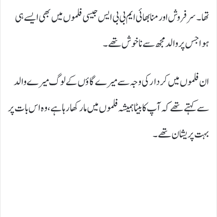
تھا۔ سرفروش اور منا بھائی ایم بی بی ایس جیسی فلموں میں بھی ایسے ہی
ہوا جس پر والد مجھ سے ناخوش تھے۔
ان فلموں میں کردار کی وجہ سے میرے گاؤں کے لوگ میرے والد
سے کہتے تھے کہ آپ کا بیٹا ہمیشہ فلموں میں مار کھا رہا ہے، وہ اس بات پر
بہت پریشان تھے۔