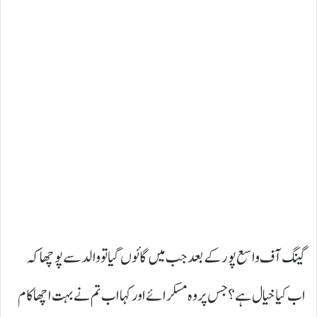
گینگ آف واسع پور کے بعد جب میں گائوں گیا تو والد سے پوچھا کہ
اب کیا خیال ہے؟ جس پر وہ مسکرائے اور کہا اب تم نے بہت اچھا کام