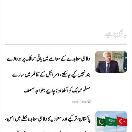
یہ بھی پڑھیے
دفاعی معاہدےکے معاملے میں باقی ممالک پر دروازے
بند نہیں کیے جاسکتے، اسرائیل کے تناظر میں سارے
مسلم ممالک کو اکٹھا ہونا چاہیے: خواجہ آصف
08/08/2026
پاکستان، ترکیے اور سعودیہ کا دفاعی معاہدہ خطے میں امن،