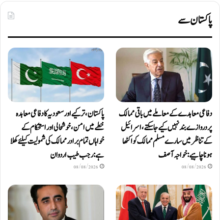
پاکستان سے
دفاعی معاہدےکے معاملے میں باقی ممالک
پاکستان، ترکیے اور سعودیہ کا دفاعی معاہدہ
پر دروازے بند نہیں کیے جاسکتے، اسرائیل
خطے میں امن، خوشحالی اور استحکام کے
کے تناظر میں سارے مسلم ممالک کو اکٹھا
خواہاں تمام برادر ممالک کی شمولیت کیلئےکھلا
ہونا چاہیے: خواجہ آصف
ہے: رجب طیب اردوان
08/08/2026
08/08/2026