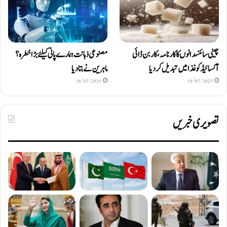
چینی سائنسدانوں کا کارنامہ، کاربن ڈائی
مصنوعی ذہانت ہمارے پانی کیلئے بڑا خطرہ؟
آکسائیڈ کو غذا میں تبدیل کردیا
ماہرین نے بتا دیا
18/07/2025
19/07/2025
تصویری خبریں