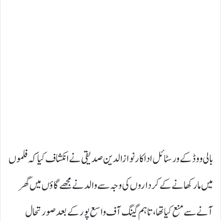
بالی ووڈ کے ورسٹائل اداکار نوازالدین صدیقی نے انکشاف کیا کہ فلموں
میں مار کھانے کے کرداروں کی وجہ سے والد نے مجھے گاؤں میں گھر
آنے سے منع کیا تھا، تاہم گینگ آف واسع پور کے بعد صورتحال