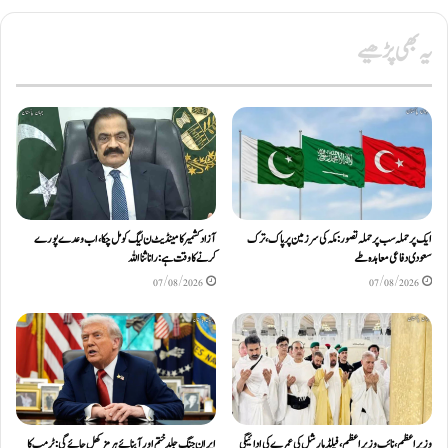
یہ بھی پڑھیے
ایک پر حملہ سب پر حملہ تصور: مکہ کی سرزمین پر پاک، ترک
آزاد کشمیر کا مینڈیٹ ن لیگ کو مل چکا، اب وعدے پورے
سعودی دفاعی معاہدہ طے
کرنے کا وقت ہے: رانا ثنا اللہ
07/08/2026
07/08/2026
وزیرِاعظم، نائب وزیرِ اعظم، فیلڈ مارشل کی عمرے کی ادائیگی
ایران جنگ جلد ختم اور آبنائے ہرمز کھل جائے گی: ٹرمپ کا