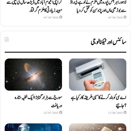
لاہور: ہربنس پورہ میں ملزم نے لوہے کی راڈ
کراچی: قیوم آباد میں ڈیڑھ سال کی بچی سے
سے بوڑھی ماں اور پڑوسن کو قتل کر دیا
مبینہ زیادتی کا ملزم گرفتار
05/08/2026
05/08/2026
سائنس اور ٹیکنالوجی
اے سی کو بند کرنے کا سہی طریقہ کار کیا ہے
سورج سے ہزار گنا بڑا ایک خفیہ ستارہ
؟ جانیئے
دریافت
22/07/2025
13/08/2025