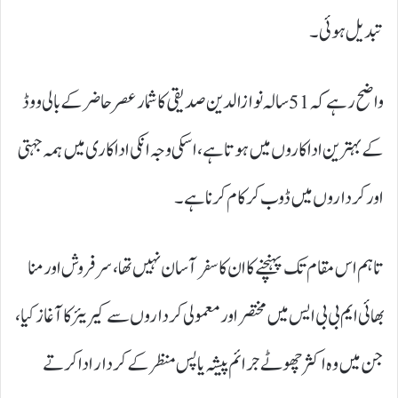
تبدیل ہوئی۔
واضح رہےکہ 51 سالہ نوازالدین صدیقی کا شمار عصر حاضر کے بالی ووڈ
کے بہترین اداکاروں میں ہوتا ہے، اسکی وجہ انکی اداکاری میں ہمہ جہتی
اور کرداروں میں ڈوب کر کام کرنا ہے۔
تاہم اس مقام تک پہنچنے کا ان کا سفر آسان نہیں تھا، سرفروش اور منا
بھائی ایم بی بی ایس میں مختصر اور معمولی کرداروں سے کیریئر کا آغاز کیا،
جن میں وہ اکثر چھوٹے جرائم پیشہ یا پس منظر کے کردار ادا کرتے