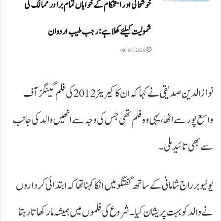
خوشحالی اور استحکام کے خواہاں تمام برادر ممالک کی
شمولیت کیلئےکھلا ہے: رجب طیب اردوان
08/08/2026
نوازالدین صدیقی نے کہا کہ ان کا کیریئر 2012 کی فلم گینگز آف
واسع پور سے اٹھا، یہی وہ فلم تھی جس کی وجہ سے انھیں والد کی جانب
سے بھی تائید ملی۔
یوٹیوبر راج شامانی کے ساتھ گفتگو میں انکا کہنا تھا کہ ابتدائی کرداروں
نے والد کو بہت پریشان کیا۔ شروع کی فلموں میں ہمیشہ مار کھاتا رہتا