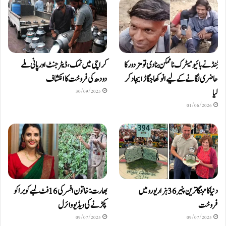
ٹِنڈ نے بائیومیٹرک ناممکن بنا دی تو مزدور کا
کراچی میں نمک، ڈیٹرجنٹ اور پانی ملے
حاضری لگانے کے لیے انوکھا جگاڑ ایجاد کر
دودھ کی فروخت کا انکشاف
لیا
30/09/2025
01/06/2026
دنیا کا مہنگا ترین پنیر 36 ہزار یورو میں
بھارت: خاتون افسر کی 16 فٹ لمبے کوبرا کو
فروخت
پکڑنے کی ویڈیو وائرل
09/07/2025
09/07/2025