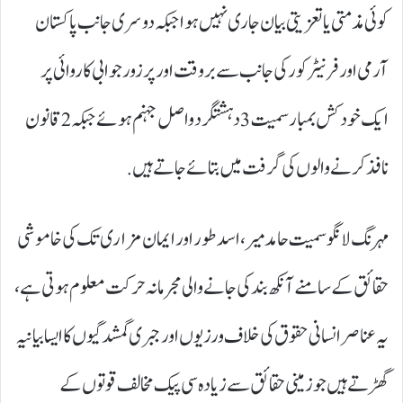
کوئی مذمتی یا تعزیتی بیان جاری نہیں ہوا جبکہ دوسری جانب پاکستان
آرمی اور فرنیٹر کور کی جانب سے بروقت اور پرزور جوابی کاروائی پر
ایک خودکش بمبار سمیت 3 دہشتگرد واصل جہنم ہوئے جبکہ 2 قانون
نافذ کرنے والوں کی گرفت میں بتائے جاتے ہیں.
مہرنگ لانگو سمیت حامد میر، اسد طور اور ایمان مزاری تک کی خاموشی
حقائق کے سامنے آنکھ بند کی جانے والی مجرمانہ حرکت معلوم ہوتی ہے،
یہ عناصر انسانی حقوق کی خلاف ورزیوں اور جبری گمشدگیوں کا ایسا بیانیہ
گھڑتے ہیں جو زمینی حقائق سے زیادہ سی پیک مخالف قوتوں کے