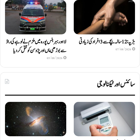
ہڑپہ: 12 سالہ بچے سے 3 افراد کی زیادتی
لاہور: ہربنس پورہ میں ملزم نے لوہے کی راڈ
سے بوڑھی ماں اور پڑوسن کو قتل کر دیا
07/08/2026
05/08/2026
سائنس اور ٹیکنالوجی