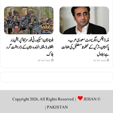
مکہ ڈیفنس ایگریمنٹ سعودی عرب،
بلوچستان: سیکیورٹی فورسز کا آپریشن رَد
پاکستان، ترکیہ کے محفوظ مستقبل کی ضمانت
الفتنہ 3، فتنہ الہندوستان کے 3 دہشت گرد
ہے: بلاول
ہلاک
08/08/2026
08/08/2026
JEHAN
© Copyright 2026, All Rights Reserved |
|
PAKISTAN