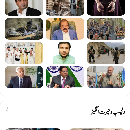
دلچسپ و حیرت انگیز