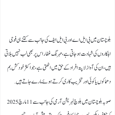
بلوچستان میں بی ایل اے اور بی ایل ایف کی جانب سے کتنے ہی فوجی
اہلکاروں کی شہادت ہوجاتی ہے، مہرنگ غفار اس پر بھی لب نہیں ہلاتی
ہیں، ان کی آواز لاپتہ افراد کے حق میں اٹھتی ہے، جو اکثر خود کش بم
دھماکوں یا کوئی اور تخریب کاری کرتے ہوئے مارے جاتے ہیں.
صوبہ بلوچستان میں بلوچ لبریشن آرمی کی جانب سے 11 مارچ 2025