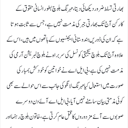
بھارتی تسلط ضرور دیکھائی دیتا، مہرنگ بلوچ بطور انسانی حقوق کے
کارکن آج تک بھارتی جبر کی مذمت نہیں ہے، جس سے ثابت ہوتا
ہے کہ ان کی ڈوریں ہندوستانی ایجنسیوں کے ہاتھوں میں ہیں، اس کے
علاوہ آج تک بلوچ یکجہتی کونسل کی سربراہ نے بلوچ لبریشن آرمی کی
مذمت نہیں کی ہے، بی ایل اے نے خواتین کو خود کش بمبار کی
صورت میں استعمال کیا مہرنگ لانگو کی جانب سے اس حوالے سے بھی
کوئی مذمتی بیان سامنے نہیں آیا، بی ایل اے آئے دن دوسرے
صوبوں سے آئے مزدوروں کا قتل عام کرتی ہے، خاتون بلوچ رہنما اور