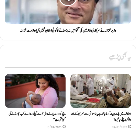
وزیر خزانہ نے سرکاری ملازمین کی تنخواہیں نہ بڑھانے کا کوئی اعلان نہیں کیا، وزارت خزانہ
یہ بھی پڑھیے
اعتکاف میں بات چیت کرنا جائز ہے یا خاموشی سے سحری کے بعد
بچے کو دودھ پلانے والی عورت کیلئے روزے کب چھوڑنے کی
واپس چلے جائیں؟
گنجائش ہے؟
13/03/2025
18/03/2025