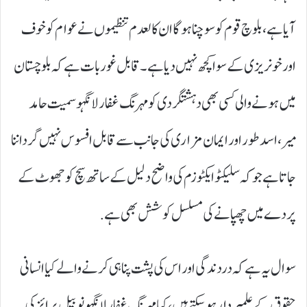
آیا ہے، بلوچ قوم کو سوچنا ہوگا ان کالعدم تنظیموں نے عوام کو خوف
اور خونریزی کے سوا کچھ نہیں دیا ہے۔قابل غور بات ہے کہ بلوچستان
میں ہونے والی کسی بھی دہشتگردی کو مہرنگ غفار لانگہو سمیت حامد
میر، اسد طور اور ایمان مزاری کی جانب سے قابل افسوس نہیں گرداننا
جاتا ہے جو کہ سلیکٹو ایکٹوزم کی واضح دلیل کے ساتھ سچ کو جھوٹ کے
پردے میں چھپانے کی مسلسل کوشش بھی ہے.
سوال یہ ہے کہ دردندگی اور اس کی پشت پناہی کرنے والے کیا انسانی
حقوق کے علمبردار ہوسکتے ہیں، کیا مہرنگ غفار لانگہو نوبیل پرائز کی