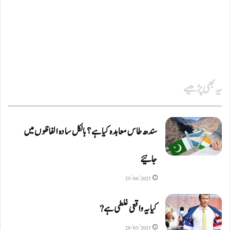
یہ بھی پڑھیے
سندھ طاس معاہدہ کیا ہے ؟ بالکل سادہ الفاظوں میں
جانیئے
25/04/2025
کیا یہ واقعی غلطی ہے?
28/03/2025