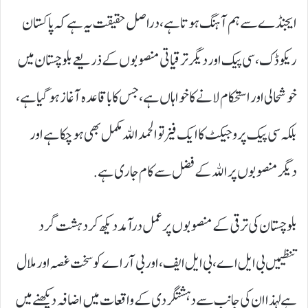
ایجنڈے سے ہم آہنگ ہوتا ہے، دراصل حقیقت یہ ہے کہ پاکستان
ریکوڈک، سی پیک اور دیگر ترقیاتی منصوبوں کے ذریعے بلوچستان میں
خوشحالی اور استحکام لانے کا خواہاں ہے، جس کا باقاعدہ آغاز ہوگیا ہے،
بلکہ سی پیک پروجیکٹ کا ایک فیز تو الحمد الله مکمل بھی ہوچکا ہے اور
دیگر منصوبوں پر الله کے فضل سے کام جاری ہے.
بلوچستان کی ترقی کے منصوبوں پر عمل درآمد دیکھ کر دہشت گرد
تنظیمیں بی ایل اے، بی ایل ایف، اور بی آر اے کو سخت غصہ اور ملال
ہے لہذا ان کی جانب سے دہشتگردی کے واقعات میں اضافہ دیکھنے میں