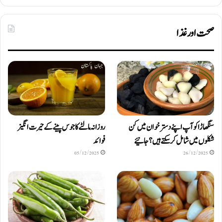
صحت اور غذا
سنگھاڑا کو آپ اپنے دستر خوان میں کن
روزانہ مالٹے کا جوس پینے کے حیرت انگیز
شکلوں میں شامل کرسکتے ہیں ؟ جانیئے
فوائد
05/12/2025
26/12/2025