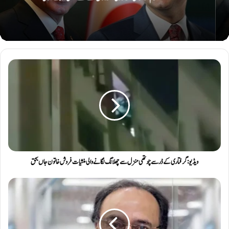
ویڈیو: گرفتاری کے ڈر سے چوتھی منزل سے چھلانگ لگانے والی منشیات فروش خاتون جاں بحق