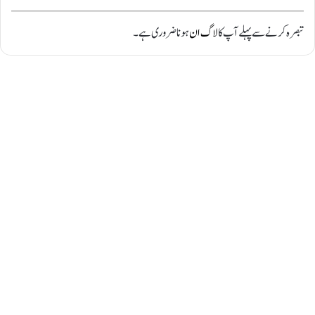
تبصرہ کرنے سے پہلے آپ کا
لاگ ان
ہونا ضروری ہے۔