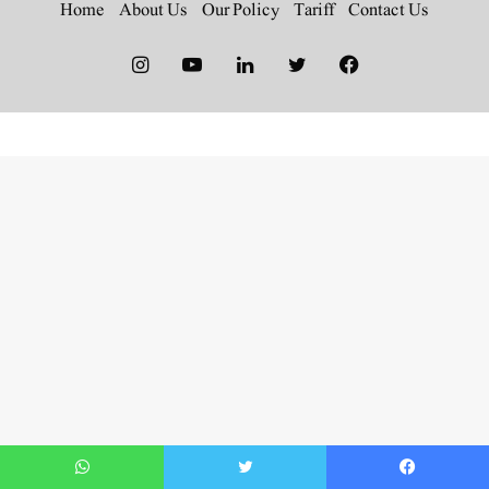
Home
About Us
Our Policy
Tariff
Contact Us
Instagram
YouTube
LinkedIn
Twitter
Facebook
WhatsApp
Twitter
Faceboo