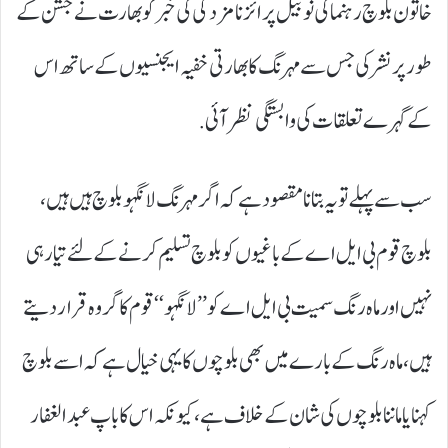
خاتون بلوچ رہنما کی نوبیل پرائز نامزدگی کی خبر کو بھارت نے جشن کے
طور پر نشر کی جس سے مہرنگ کا بھارتی خفیہ ایجنسیوں کے ساتھ اس
کے گہرے تعلقات کی وابستگی نظر آئی.
سب سے پہلے تو یہ بتانا مقصود ہے کہ اگر مہرنگ لانگہو بلوچ ہیں ہیں،
بلوچ قوم بی ایل اے کے باغیوں کو بلوچ تسلیم کرنے کے لئے تیار ہی
نہیں اور ماہ رنگ سمیت بی ایل اے کو ’’لانگہو‘‘ قوم کا گروہ قرار دیتے
ہیں، ماہ رنگ کے بارے میں بھی بلوچوں کا یہی خیال ہے کہ اسےبلوچ
کہنا یا ماننا بلوچوں کی شان کے خلاف ہے، کیونکہ اس کا باپ عبدالغفار