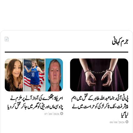
جرم کہانی
پی ٹی آئی رہنما عبداللہ طاہر کے قتل میں اہم
امریکا: جھگڑے کی آواز آنے پر ملزم نے
پیشرفت، ٹک ٹاکر لڑکی کو حراست میں لے
پڑوسی ماں اور بیٹی کو گھر میں جا کر قتل کر دیا
لیا گیا
07/08/2026
08/08/2026