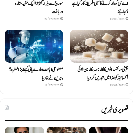
اے سی کو بند کرنے کا سہی طریقہ کار کیا ہے
سورج سے ہزار گنا بڑا ایک خفیہ ستارہ
؟ جانیئے
دریافت
22/07/2025
13/08/2025
چینی سائنسدانوں کا کارنامہ، کاربن ڈائی
مصنوعی ذہانت ہمارے پانی کیلئے بڑا خطرہ؟
آکسائیڈ کو غذا میں تبدیل کردیا
ماہرین نے بتا دیا
18/07/2025
19/07/2025
تصویری خبریں