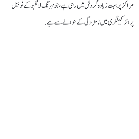
مراکز پر بہت زیادہ گردش میں رہی ہے، جو مہرنگ لانگہو کے نوبیل
پرائز کیٹگری میں نامزدگی کے حوالے سے ہے.