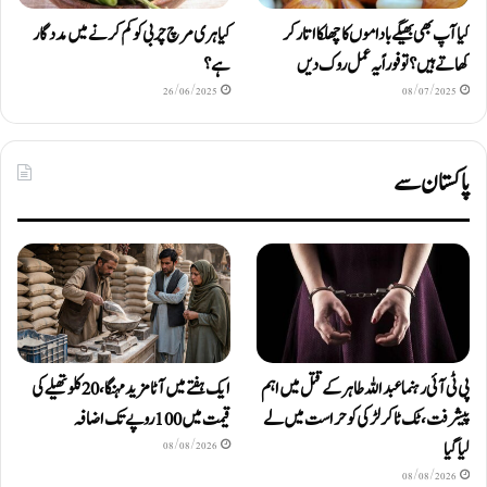
کیا آپ بھی بھیگے باداموں کا چھلکا اتار کر
کیا ہری مرچ چربی کو کم کرنے میں مددگار
کھاتے ہیں؟ تو فوراً یہ عمل روک دیں
ہے؟
26/06/2025
08/07/2025
پاکستان سے
پی ٹی آئی رہنما عبداللہ طاہر کے قتل میں اہم
ایک ہفتے میں آٹا مزید مہنگا، 20 کلو تھیلے کی
پیشرفت، ٹک ٹاکر لڑکی کو حراست میں لے
قیمت میں 100 روپے تک اضافہ
لیا گیا
08/08/2026
08/08/2026