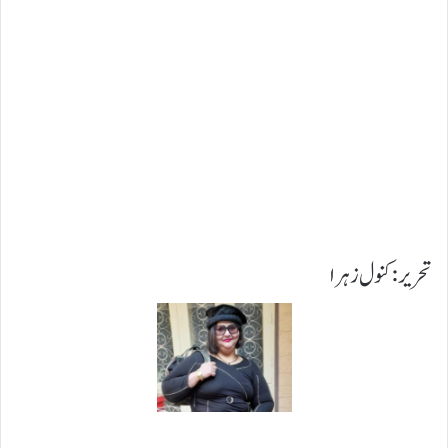
تحریر: کنول زہرا