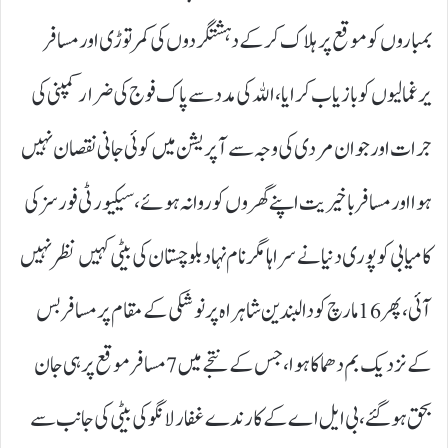
بمباروں کو موقع پر ہلاک کرکے دہشتگردوں کی کمر توڑی اور مسافر
یرغمالیوں کو بازیاب کرایا، الله کی مدد سے پاک فوج کی ضرار کمپنی کی
جرات اور جوان مردی کی وجہ سے آپریشن میں کوئی جانی نقصان نہیں
ہوا اور مسافر باخیریت اپنے گھروں کو روانہ ہوئے، سیکیورٹی فورسز کی
کامیابی کو پوری دنیا نے سراہا مگر نام نہاد بلوچستان کی بیٹی کہیں نظر نہیں
آئی، پھر 16 مارچ کو دالبندین شاہراہ پر نوشکی کے مقام پر مسافر بس
کے نزدیک بم دھماکا ہوا، جس کے نتجے میں 7 مسافر موقع پر ہی جان
بحق ہوگئے، بی ایل اے کے کارندے غفار لانگو کی بیٹی کی جانب سے