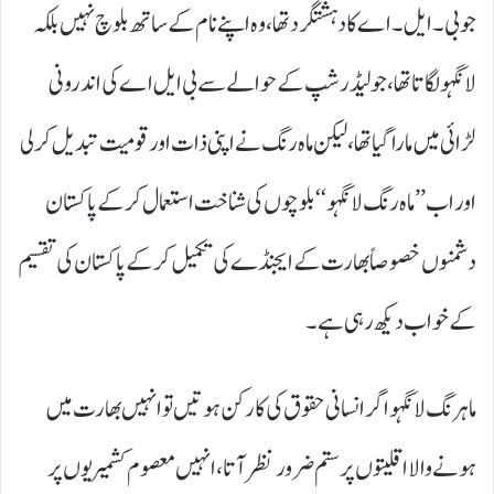
جو بی۔ایل۔اے کا دہشتگرد تھا، وہ اپنے نام کے ساتھ بلوچ نہیں بلکہ
لانگہو لگاتا تھا، جو لیڈرشپ کے حوالے سے بی ایل اے کی اندرونی
لڑائی میں مارا گیا تھا، لیکن ماہ رنگ نے اپنی ذات اور قومیت تبدیل کرلی
اور اب ’’ماہ رنگ لانگہو‘‘ بلوچوں کی شناخت استعمال کر کے پاکستان
دشمنوں خصوصاً بھارت کے ایجنڈے کی تکمیل کر کے پاکستان کی تقسیم
کے خواب دیکھ رہی ہے۔
ماہرنگ لانگہو اگر انسانی حقوق کی کارکن ہوتیں تو انہیں بھارت میں
ہونے والا اقلیتوں پر ستم ضرور نظر آتا، انہیں معصوم کشمیریوں پر