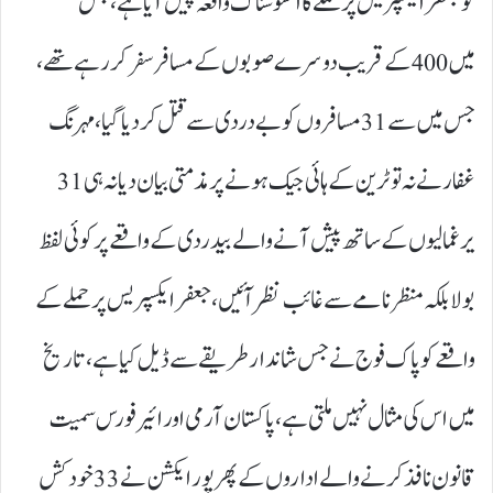
کو جعفر ایکسپریس پر حملے کا افسوسناک واقعہ پیش آیا ہے، جس
میں 400 کے قریب دوسرے صوبوں کے مسافر سفر کر رہے تھے،
جس میں سے 31 مسافروں کو بے دردی سے قتل کردیا گیا، مہرنگ
غفار نے نہ تو ٹرین کے ہائی جیک ہونے پر مذمتی بیان دیا نہ ہی 31
یرغمالیوں کے ساتھ پیش آنے والے بیدردی کے واقعے پر کوئی لفظ
بولا بلکہ منظر نامے سے غائب نظر آئیں، جعفر ایکسپریس پر حملے کے
واقعے کو پاک فوج نے جس شاندار طریقے سے ڈیل کیا ہے، تاریخ
میں اس کی مثال نہیں ملتی ہے، پاکستان آرمی اور ائیر فورس سمیت
قانون نافذ کرنے والے اداروں کے پھرپور ایکشن نے 33 خود کش