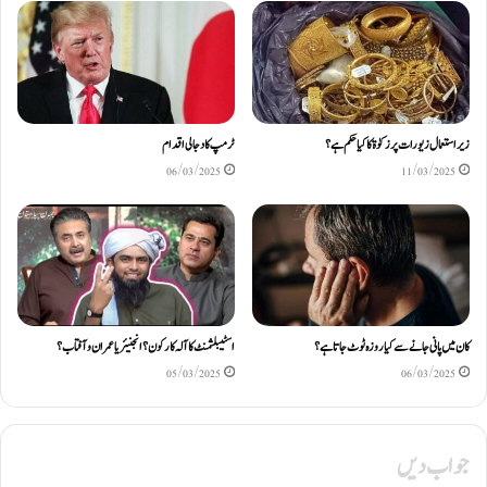
زیر استعمال زیورات پر زکوٰۃ کا کیا حکم ہے؟
ٹرمپ کا دجالی اقدام
06/03/2025
11/03/2025
کان میں پانی جانے سے کیا روزہ ٹوٹ جاتا ہے؟
اسٹیبلشمنٹ کا آلہ کار کون ؟ انجنیئر یا عمران و آفتاب ؟
05/03/2025
06/03/2025
جواب دیں