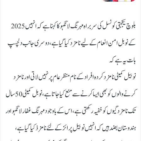
بلوچ یکجہتی کونسل کی سربراہ مہرنگ لانگہو کا کہنا ہے کہ انہیں 2025
کے نوبل امن انعام کے لیے نامزد کیا گیا ہے، دوسری جانب دلچسپ
بات یہ ہے کہ
نوبیل کمیٹی نامزد کردہ افراد کے نام منظر عام پر نہیں لاتی اور نامزد
کرنے والوں کو بھی ایسا کرنے سے منع کیا جاتا ہے، نوبل کمیٹی 50 سال
تک نامزدگیوں کو خفیہ رکھتی ہے، اس کے باوجود مہرنگ غفار لانگہو اور
ہندوستان بضد ہیں کہ انہیں نوبیل پرائز کے لئے نامزذ کیا گیا ہے،