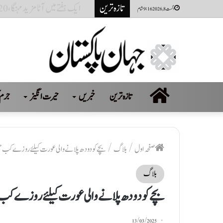
تازہ ترین
مکہ ڈیفنس ایگریمنٹ سعودی عرب، 
اگست 8, 2026 9:16 شام
صفحہ
تازہ ترین
خبریں
حیرت انگیز
جرم 
اول
صفحہ اول
/
بلاگ
/
بچے کو دودھ پلانے والی عورت کیلئے روزے کب 
بلاگ
بچے کو دودھ پلانے والی عورت کیلئے روزے ک
13/03/2025