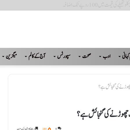
پاکستان، ترکیہ کے محفوظ مستقبل کی ضمانت ہے: بلاول
کہانی
ادب
صحت
سپورٹس
آج کے کالم
میگزین
چھوڑنے کی گنجائش ہے؟
ب چھوڑنے کی گنجائش ہے؟
0
188
پڑھنے کا وقت ایک منٹ