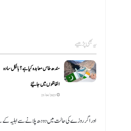
یہ بھی پڑھیے
سندھ طاس معاہدہ کیا ہے ؟ بالکل سادہ
الفاظوں میں جانیئے
25/04/2025
اور اگر روزے کی حالت میں دودھ پلانے سے اہلیہ کے لیے