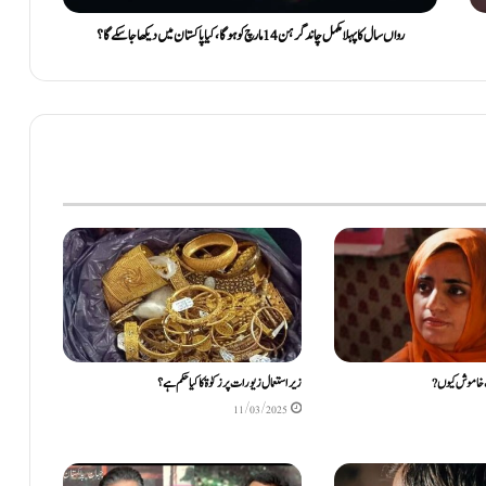
رواں سال کا پہلا مکمل چاند گرہن 14 مارچ کو ہوگا، کیا پاکستان میں دیکھا جاسکے گا؟
نگ خاموش کیوں?
زیر استعمال زیورات پر زکوٰۃ کا کیا حکم ہے؟
11/03/2025