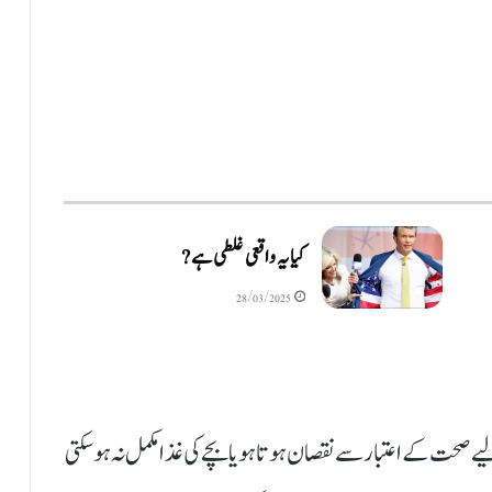
کیا یہ واقعی غلطی ہے?
28/03/2025
 صحت کے اعتبار سے نقصان ہوتا ہو یا بچے کی غذا مکمل نہ ہوسکتی