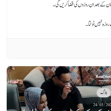
ان کے بعد ان روزوں کی قضاکریں گی۔
وزہ نہیں ٹوٹتا۔
Read Nex
بلاگ
22/03/20