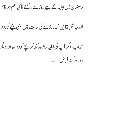
رمضان میں اہلیہ کے لیے روزے رکھنے کا کیا حکم ہوگا ؟
اور یہ بھی بتائیں کہ روزے کی حالت میں بھی بچے کو دودھ
جواب: اگر آپ کی اہلیہ روزہ رکھ کر بچے کو دودھ اور د
روزہ رکھنا فرض ہے۔