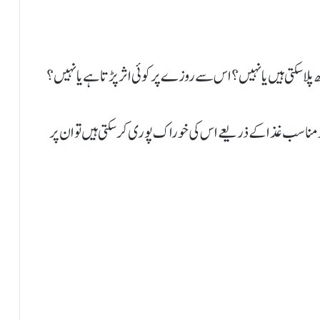
 پلاسکتی ہیں یا نہیں ؟اس سے روزے پر کوئی اثر پڑتا ہے یا نہیں؟
یگر مناسب غذا کے ذریعے اس کی خوراک پوری کرسکتی ہیں تو ان پر