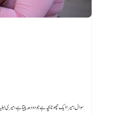
سوال: میرا ایک چھوٹا بچہ ہے جو دودھ پیتا ہے، میری اہلیہ