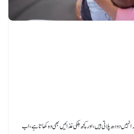
 انہیں دودھ پلاتی ہیں، اور کچھ ہلکی غذائیں بھی وہ کھاتا ہے، اب