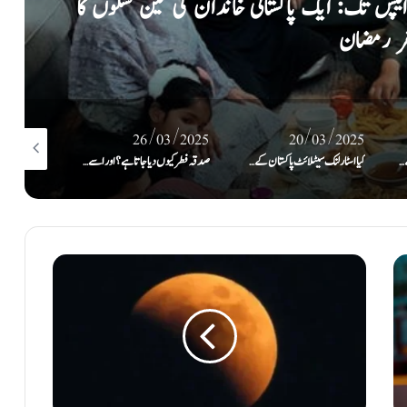
اردگان کے لئے مہنگی ثابت ہوگی
/03/2025
26/03/2025
26/03/2025
اکستان کے لئے بہتر ہے?
صدقہ فطر کیوں دیا جاتا ہے؟ اور اسے دینے کی اصل وجوہات کیا ہیں؟
کیا عید کے روز ‘عید مبارک’ کہنا اور گلے لگانا ٹھیک ہے؟