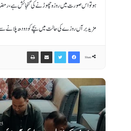
ہو تو اس صورت میں روزہ چھوڑنے کی گنجائش ہے، رمض
مزید برآں روزے کی حالت میں بچے کو دودھ پلانے سے ر
Print
Share via Email
Twitter
Facebook
Share
t
25