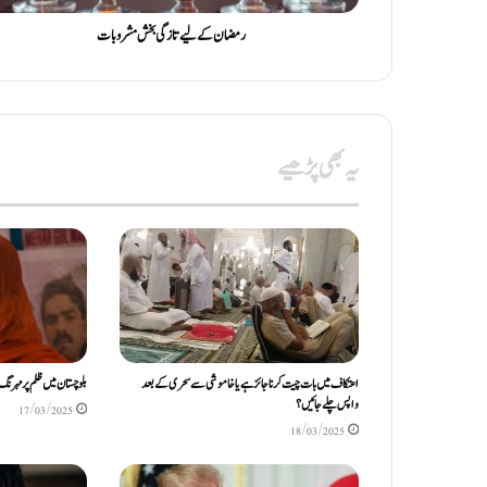
رمضان کے لیے تازگی بخش مشروبات
یہ بھی پڑھیے
اعتکاف میں بات چیت کرنا جائز ہے یا خاموشی سے سحری کے بعد
بلوچستان میں ظلم پر مہر
واپس چلے جائیں؟
17/03/2025
18/03/2025