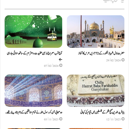
حضرت لال شہباز قلندر کے 772ویں عرس کا آغاز
آج شب معراج مذہبی عقیدت و احترام کے ساتھ منائی جا رہی
ہے
29/02/2024
07/02/2024
بابا فرید الدین گنج شکر کے فلسطین میں قیام کی کہانی
وہ صحابی جن کو رسول اللّٰہ نے تمام منافقین کے نام بتا دیئے تھے ۔
03/11/2023
12/11/2023