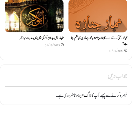
کیا خود کشی کرنے والے کا جنازہ پڑھنا جائز ہے ؟ دین کیا حکم دیتا
خلیفہ اوّل سیدنا ابوبکر کی شان میں حدیث مبارکہ
ہے ؟
31/10/2023
31/10/2023
جواب دیں
تبصرہ کرنے سے پہلے آپ کا
لاگ ان
ہونا ضروری ہے۔