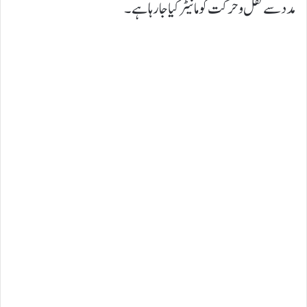
مدد سے نقل وحرکت کو مانیٹر کیا جا رہا ہے۔