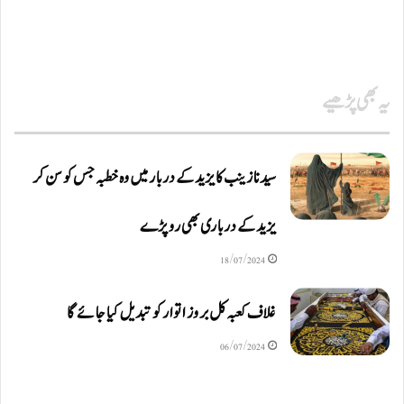
یہ بھی پڑھیے
سیدنا زینب کا یزید کے دربار میں وہ خطبہ جس کو سن کر
یزید کے درباری بھی رو پڑے
18/07/2024
غلاف کعبہ کل بروز اتوار کو تبدیل کیا جائے گا
06/07/2024