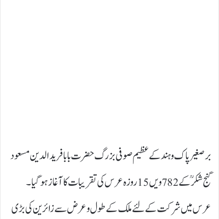
برصغیر پاک وہند کے عظیم صوفی بزرگ حضرت بابا فرید الدین مسعود
گنج شکرؒ کے 782 ویں 15 روزہ عرس کی تقریبات کا آغاز ہوگیا۔
عرس میں شرکت کے لئے ملک کے طول وعرض سے زائرین کی بڑی