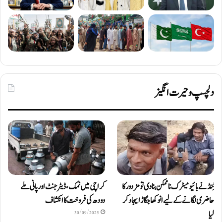
دلچسپ و حیرت انگیز
ٹِنڈ نے بائیومیٹرک ناممکن بنا دی تو مزدور کا
کراچی میں نمک، ڈیٹرجنٹ اور پانی ملے
حاضری لگانے کے لیے انوکھا جگاڑ ایجاد کر
دودھ کی فروخت کا انکشاف
لیا
30/09/2025