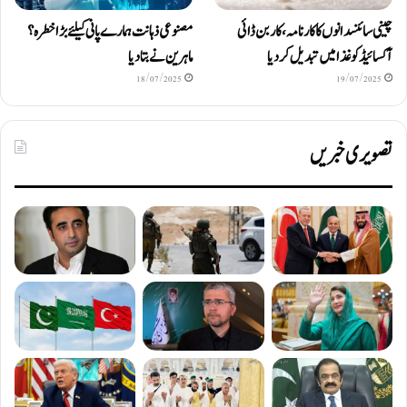
چینی سائنسدانوں کا کارنامہ، کاربن ڈائی
مصنوعی ذہانت ہمارے پانی کیلئے بڑا خطرہ؟
آکسائیڈ کو غذا میں تبدیل کردیا
ماہرین نے بتا دیا
18/07/2025
19/07/2025
تصویری خبریں