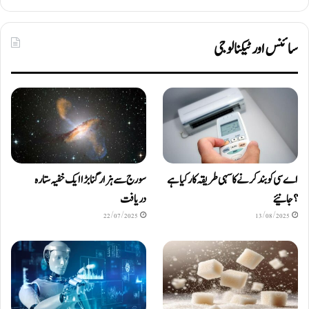
سائنس اور ٹیکنالوجی
اے سی کو بند کرنے کا سہی طریقہ کار کیا ہے
سورج سے ہزار گنا بڑا ایک خفیہ ستارہ
؟ جانیئے
دریافت
22/07/2025
13/08/2025