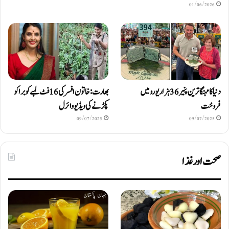
01/06/2026
دنیا کا مہنگا ترین پنیر 36 ہزار یورو میں
بھارت: خاتون افسر کی 16 فٹ لمبے کوبرا کو
فروخت
پکڑنے کی ویڈیو وائرل
09/07/2025
09/07/2025
صحت اور غذا