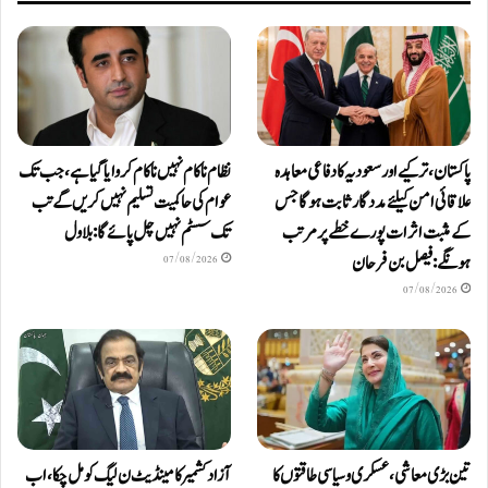
پاکستان، ترکیے اور سعودیہ کا دفاعی معاہدہ
نظام ناکام نہیں ناکام کروایاگیا ہے، جب تک
علاقائی امن کیلئے مددگار ثابت ہوگا جس
عوام کی حاکمیت تسلیم نہیں کریں گے تب
کے مثبت اثرات پورے خطے پر مرتب
تک سسٹم نہیں چل پائےگا: بلاول
ہونگے: فیصل بن فرحان
07/08/2026
07/08/2026
تین بڑی معاشی، عسکری و سیاسی طاقتوں کا
آزاد کشمیر کا مینڈیٹ ن لیگ کو مل چکا، اب