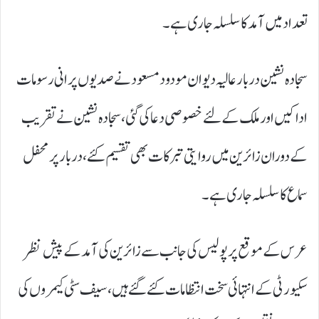
تعداد میں آمد کا سلسلہ جاری ہے۔
سجادہ نشین دربار عالیہ دیوان مودود مسعود نے صدیوں پرانی رسومات
ادا کیں اور ملک کے لئے خصوصی دعا کی گئی، سجادہ نشین نے تقریب
کے دوران زائرین میں روایتی تبرکات بھی تقسیم کئے، دربار پر محفل
سماع کا سلسلہ جاری ہے۔
عرس کے موقع پر پولیس کی جانب سے زائرین کی آمد کے پیش نظر
سکیورٹی کے انتہائی سخت انتظامات کئے گئے ہیں، سیف سٹی کیمروں کی