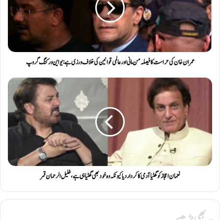
عمران خان کی حراست کا فیصلہ من مانی اور عالمی قوانین کی خلاف ورزی ہے: یو این ورکنگ گروپ
نعمان اعجاز کو گھٹیا آدمی کا کردار دیا کیونکہ وہ خود بھی گھٹیا ہی ہے، خلیل الرحمان قمر
یہ بھی پڑھیے