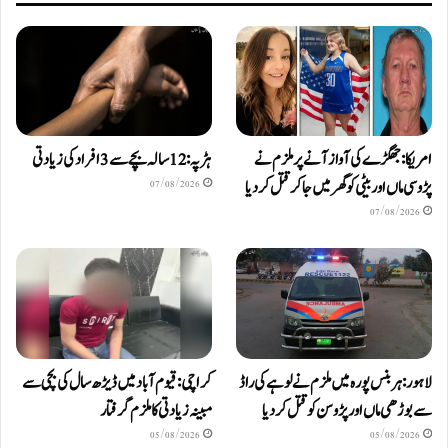
امریکا: جھگڑے کی آواز آنے پر ملزم نے
ہڑپہ: 12 سالہ بچے سے 3 افراد کی زیادتی
پڑوسی ماں اور بیٹی کو گھر میں جا کر قتل کر دیا
07/08/2026
07/08/2026
لاہور: ہربنس پورہ میں ملزم نے لوہے کی راڈ
کراچی: قیوم آباد میں ڈیڑھ سال کی بچی سے
سے بوڑھی ماں اور پڑوسن کو قتل کر دیا
مبینہ زیادتی کا ملزم گرفتار
05/08/2026
05/08/2026