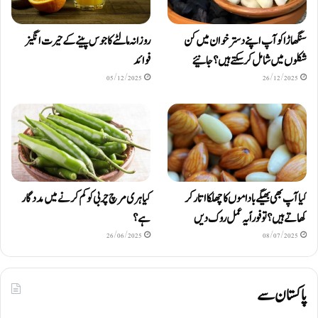
سنگھاڑا کو آپ اپنے دستر خوان میں کن
روزانہ مالٹے کا جوس پینے کے حیرت انگیز
شکلوں میں شامل کرسکتے ہیں ؟ جانیئے
فوائد
05/12/2025
26/12/2025
کیا آپ بھی بھیگے باداموں کا چھلکا اتار کر
کیا ہری مرچ چربی کو کم کرنے میں مددگار
کھاتے ہیں؟ تو فوراً یہ عمل روک دیں
ہے؟
26/06/2025
08/07/2025
پاکستان سے