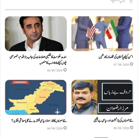
امن کیلئے پاکستان کی مخلصانہ کاوشیں
سندھ حکومت کا تعلیمی اصلاحات کی جانب بڑا قدم، خصوصی
بچوں کیلئے44 ارب کا منصوبہ
07/08/2026
06/08/2026
نئے صوبوں کی بازگشت اور سیاسی بے یقینی
نئے صوبوں کا فارمولا: سیاسی نقشہ بدلے گا یا معاشی تقدیر؟
06/08/2026
06/08/2026