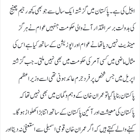
اپیل کی ہے۔ پاکستان میں گزشتہ ایک سال سے جو بھی کچھ رجیم چینج
کی بدولت برسر اقتدار آنے والی حکومت جنہیں عوام نے ہرگز
مینڈیٹ نہیں دیا تھا نے عوام اور اپوزیشن کے ساتھ کیا ہے اس کی
مثال ماضی میں کسی آمر کی حکومت میں بھی نہیں ملتی۔ جب گزشتہ
اپریل میں جس شخص پر فرد جرم عائد ہونی تھی اسے وزیراعظم
پاکستان بنایا گیا تو عمران خان کے وہم و گمان میں بھی نہیں تھا کہ
پاکستان کی معیشت اور آئین پاکستان کے ساتھ اتنا بڑا کھلواڑ ہو گا۔
کہنے والے کہتے ہیں کہ اگر عمران خان قومی اسمبلی سے استعفیٰ نہ دیتا اور