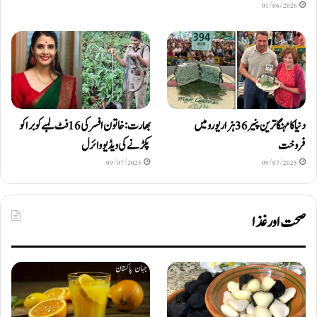
01/06/2026
دنیا کا مہنگا ترین پنیر 36 ہزار یورو میں
بھارت: خاتون افسر کی 16 فٹ لمبے کوبرا کو
فروخت
پکڑنے کی ویڈیو وائرل
09/07/2025
09/07/2025
صحت اور غذا