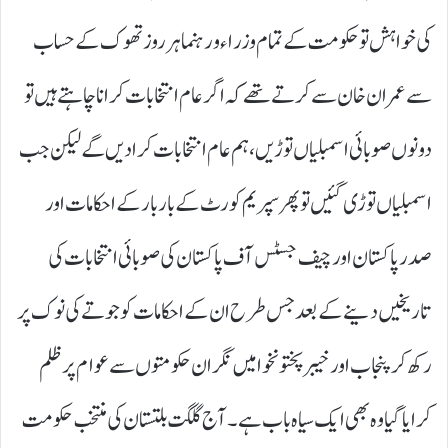
کی خواہش تو حکومت کے تمام وزراء و رہنما ہر روز تھوک کے حساب
سے عمران خان سے کرتے تھے کہ اگر عام انتخابات کرانا چاہتے ہیں تو
دونوں صوبائی اسمبلیاں توڑیں، ہم عام انتخابات کرا دیں گے لیکن جب
اسمبلیاں توڑی گئیں تو پھر سپریم کورٹ کے بار بار کے احکامات اور
صدر پاکستان اور چیف جسٹس آف پاکستان کی صوبائی انتخابات کی
تاریخیں دینے کے بعد جس طرح ان کے احکامات کو جوتے کی نوک پر
رکھ کر پنجاب اور خیبر پختونخوا میں نگران حکومتوں سے عوام پر ظلم
کرایا گیا وہ بھی ایک سیاہ باب ہے۔ آج گلگت بلتستان کی منتخب حکومت