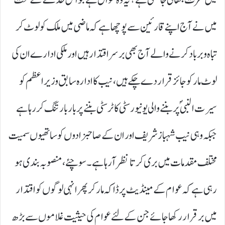
میں نے آج اپنے قارئین سے پوچھا ہے کہ ماضی میں ملک کو لوٹ کر
تباہ و برباد کرنے والے آج بھی برسر اقتدار ہیں اور ملکی ادارے ان کی
لوٹ مار کو جائز قرار دے چکے ہیں، نیب کا ادارہ سابق وزیر اعظم کو
سیرت النبیؐ پر بننے والی یونیورسٹی کا ٹرسٹی بننے پر بار بار تنگ کر رہا ہے
جبکہ وہی نیب شہباز شریف اور ان کے صاحبزادوں کو ساتھیوں سمیت
مختلف مقدمات میں بری کرتا نظر آرہا ہے۔ سوچئے، منصوبہ بندی ہو
رہی ہے کہ عوام کے مینڈیٹ پر ڈاکہ مار کر پھر انہی لوگوں کو اقتدار
میں برقرار رکھا جائے جن کے لئے عوام کی حیثیت غلاموں سے بڑھ