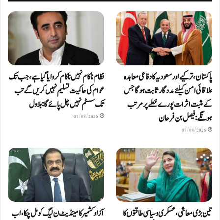
پاکستان، ترکیے اور سعودیہ کا دفاعی معاہدہ
نظام ناکام نہیں ناکام کروایاگیا ہے، جب تک
علاقائی امن کیلئے مددگار ثابت ہوگا جس
عوام کی حاکمیت تسلیم نہیں کریں گے تب
کے مثبت اثرات پورے خطے پر مرتب
تک سسٹم نہیں چل پائےگا: بلاول
ہونگے: فیصل بن فرحان
07/08/2026
07/08/2026
تین بڑی معاشی، عسکری و سیاسی طاقتوں کا
آزاد کشمیر کا مینڈیٹ ن لیگ کو مل چکا، اب