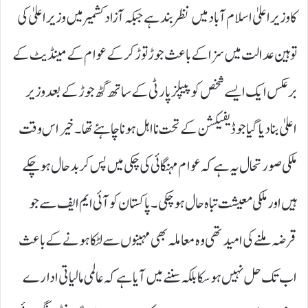
کا وزیر اعلیٰ اسلام آباد میں نظر بند ہے جبکہ آزاد کشمیر میں وزیر اعلیٰ کی
توہین عدالت میں سزا کے باعث جوڑ توڑ کر کے عوام کے مینڈیٹ کے
برعکس ایک ایسے شخص کو پیپلز پارٹی کے ساتھ گٹھ جوڑ کے بعد وزیر
اعلیٰ بنا دیا گیا جو ڈیفیکشن کے تحت نا اہل ہونا چاہئے تھا۔ خیر اس وقت
ملکی صورتحال یہ ہے کہ عوام مہنگائی کی چکی میں پس کر بد حال ہو چکے
ہیں اور ملکی معیشت تباہ حال ہو چکی۔ پاکستان کو آئی ایم ایف سے جو
قرضہ ملنے کی امید تھی وہ معاملہ بھی مہینوں سے لٹکا ہونے کے باعث
اب تک حل نہیں ہو سکا بلکہ سننے میں آیا ہے کہ عالمی مالیاتی ادارے