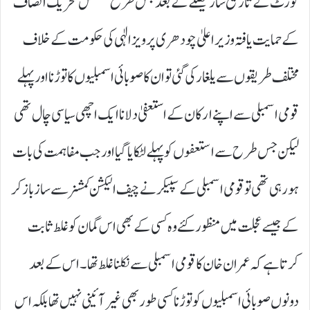
کورٹ کے تاریخ ساز فیصلے کے بعد جس طرح مسلسل تحریک انصاف
کے حمایت یافتہ وزیر اعلیٰ چودھری پرویز الٰہی کی حکومت کے خلاف
مختلف طریقوں سے یلغار کی گئی تو ان کا صوبائی اسمبلیوں کا توڑنا اور پہلے
قومی اسمبلی سے اپنے ارکان کے استعفیٰ دلانا ایک اچھی سیاسی چال تھی
لیکن جس طرح سے استعفوں کو پہلے لٹکایا گیا اور جب مفاہمت کی بات
ہو رہی تھی تو قومی اسمبلی کے سپیکر نے چیف الیکشن کمشنر سے ساز باز کر
کے جیسے عجلت میں منظور کئے وہ کسی کے بھی اس گمان کو غلط ثابت
کرتا ہے کہ عمران خان کا قومی اسمبلی سے نکلنا غلط تھا۔ اس کے بعد
دونوں صوبائی اسمبلیوں کو توڑنا کسی طور بھی غیر آئینی نہیں تھا بلکہ اس