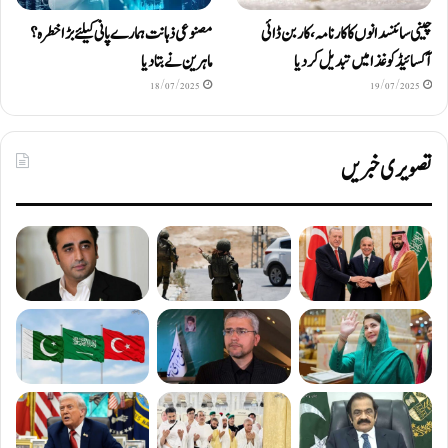
چینی سائنسدانوں کا کارنامہ، کاربن ڈائی
مصنوعی ذہانت ہمارے پانی کیلئے بڑا خطرہ؟
آکسائیڈ کو غذا میں تبدیل کردیا
ماہرین نے بتا دیا
18/07/2025
19/07/2025
تصویری خبریں