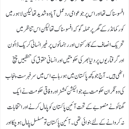
افسوسناک تھا اور اس پر جو عوامی ردعمل آیا وہ شدید تھا لیکن لاہور میں
کور کمانڈر کے گھر پر حملہ گو کہ افسوسناک تھا لیکن اس تناظر میں
تحریک انصاف کے کارکنوں اور رہنمائوں پر غیر انسانی کریک ڈائون
اور گرفتاریوں پر دنیا بھر کی حکومتیں اور انسانی حقوق کی تنظیمیں چیخ
اٹھی ہیں۔ آج جو کچھ پاکستان میں ہو رہا ہے اس میں سرفہرست پنجاب
کی وہ نگران حکومت ہے جو الیکشن کمشنر اور وفاقی حکومت نے ایک
گھنائونے منصوبے کے تحت آئین پاکستان کو پامال کرنے اور انتخابات
نہ کروانے کے لئے بنوائی تھی۔ آئین پاکستان تو مسلسل پامال ہو چکا اور