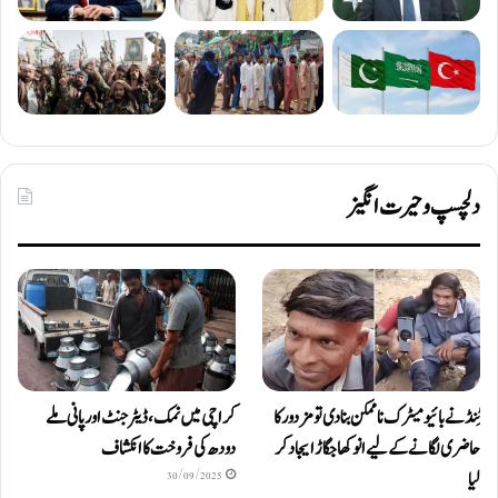
دلچسپ و حیرت انگیز
ٹِنڈ نے بائیومیٹرک ناممکن بنا دی تو مزدور کا
کراچی میں نمک، ڈیٹرجنٹ اور پانی ملے
حاضری لگانے کے لیے انوکھا جگاڑ ایجاد کر
دودھ کی فروخت کا انکشاف
لیا
30/09/2025