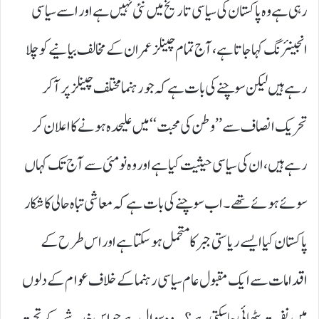
رہی ہے وہ پاکستان کی سیاسی تاریخ میں نئی نہیں ہے اور اسے سیاسی
انجینئرنگ کہا جاتا ہے، آج تمام چینلز عمران کے مخالف بیانیے کو چلا
رہے ہیں لیکن سوچنے کی بات ہے کہ جو رہنما مختلف چینلز پر آ کر
تحریک انصاف سے ’’ وطن کی محبت‘‘ میں علیحدہ ہونے کا اعلان کر
رہے ہیں، ان کی سیاسی حیثیت کیا ہے اور وہ نو مئی سے آج تک کہاں
سوئے ہوئے تھے۔ اب سوچنے کی بات ہے کہ معاشی تباہ حالی کا شکار
پاکستان کیا ایسے ریاستی جبر کا متحمل ہو سکتا ہے اور اس طرح کے
اقدامات سے ایک مقبول عام سیاسی رہنما کے خلاف عوام کے دلوں
میں نفرت بٹھائی جا سکتی ہے؟ یہ وہ سوال ہے جو اس خدشے کے تحت