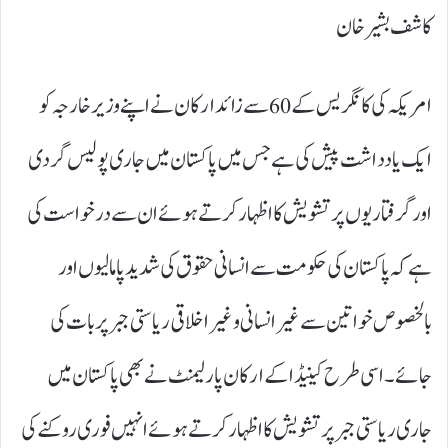
کاشف بشیر خان
امریکہ کی کانگریس کے60سے زائد ارکان نے اپنے وزیر خارجہ کو
ایک یادداشت پیش کی ہے جس میں پاکستان میں جاری پولیس گردی
اور گرفتاریوں پر تشویش کا اظہار کرتے ہوئے ان سے درخواست کی
ہے کہ پاکستان کی حکومت سے انسانی حقوق کی شدید پامالیوں اور
بالخصوص خواتین سے غیر انسانی و غیر اخلاقی ریاستی جبر پر بات کی
جائے۔ اسی طرح کینیڈا کے ارکان پارلیمنٹ نے بھی پاکستان میں
جاری ریاستی جبر پر تشویش کا اظہار کرتے ہوئے انہیں فوری روکنے کی