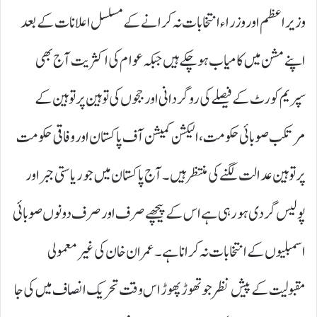
وزیراعظم اور وزراء انتخابات نہ کرانے کے مسلسل اعلانات کے بعد
اپنے مشن میں کامیاب ہو چکے ہیں جبکہ عوام کی اکثریت آج بھی
سپریم کورٹ کے فیصلے کی روگردانی اور ججوں کی توہین پر توہین کے
مرتکب صوبائی حکومت، الیکشن کمیشن آف پاکستان اور وفاقی حکومت
پر توہین عدالت لگنے کی منتظر ہیں۔ آج پاکستان میں جو ریاستی جبر اور
پولیس گردی ہو رہی ہے اس کے پیچھے صرف اور صرف دونوں صوبائی
اسمبلیوں کے انتخابات نہ کرانا ہے۔ عمران خان کی غیر معمولی
مقبولیت کے پیش نظر جو تھوڑ پھوڑ اس وقت تحریک انصاف میں کی جا