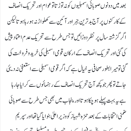
بعد میں دونوں صوبائی اسمبلیوں کو نہ توڑتا تو عوام اور تحریک انصاف
کے کارکنوں پر آج بدترین جبر اور آئین سے کھلواڑ نہ ہو رہا ہوتا لیکن
اگر گزشتہ سال پر نظر دوڑائیں تو جس طرح سے تحریک عدم اعتماد پیش
کی گئی اور تحریک انصاف کے ارکان قومی اسمبلی کی خرید و فروخت کی
گئی تو میرا بطور صحافی یہ خیال ہے کہ اگر قومی اسمبلی سے استعفیٰ نہ دیئی
جاتے تو پھر جو کچھ آج تحریک انصاف کے رہنمائوں سے کرایا جا رہا
ہے یہ بہت پہلے ہو چکا ہوتا اور پنجاب میں بھی جس طرح سے صوبائی
ضمنی انتخابات کے بعد حمزہ شہباز کو وزیراعلیٰ بنوایا گیا تھا اور سپریم