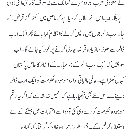
نے سعودی عرب اور دوسرے ممالک سے نہ صرف گارنٹی مانگی ہوئی
ہے بلکہ اب اس نے مطالبہ کر دیا ہے کہ ماضی میں کئے گئے قرض کے
چار ارب ڈالر جون میں واپس کرنے کا انتظام کیا جائے پھر ایک ارب
ڈالر سے تھوڑا سا زیادہ قرضہ جاری کرنے پر غور کیا جائے گا۔ اب
سوچیں کہ ایک ارب ڈالر کے زرمبادلہ کے ذخائر کا حامل پاکستان
کہاں کھڑا ہے۔ عالمی مالیاتی ادارہ موجودہ حکومت کو ایک ارب ڈالر
دینے سے اس لئے بھی ہچکچا رہا ہے کہ انہیں خدشہ ہے کہ اگر یہ رقم
موجودہ حکومت کو دے دی گئی تو وہ اسے انتخابات میں جیتنے کے لئے
استعمال کر لیں گے۔ جس طرح عمران خان کو گرفتار کیا گیا وہ