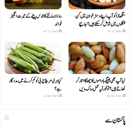
سنگھاڑا کو آپ اپنے دستر خوان میں کن
روزانہ مالٹے کا جوس پینے کے حیرت انگیز
شکلوں میں شامل کرسکتے ہیں ؟ جانیئے
فوائد
05/12/2025
26/12/2025
کیا آپ بھی بھیگے باداموں کا چھلکا اتار کر
کیا ہری مرچ چربی کو کم کرنے میں مددگار
کھاتے ہیں؟ تو فوراً یہ عمل روک دیں
ہے؟
26/06/2025
08/07/2025
پاکستان سے