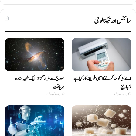
سائنس اور ٹیکنالوجی
اے سی کو بند کرنے کا سہی طریقہ کار کیا ہے
سورج سے ہزار گنا بڑا ایک خفیہ ستارہ
؟ جانیئے
دریافت
22/07/2025
13/08/2025