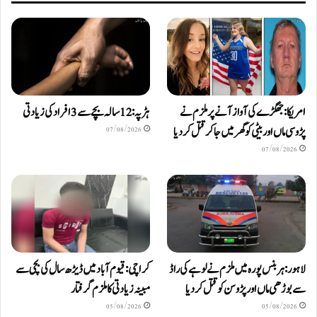
امریکا: جھگڑے کی آواز آنے پر ملزم نے
ہڑپہ: 12 سالہ بچے سے 3 افراد کی زیادتی
پڑوسی ماں اور بیٹی کو گھر میں جا کر قتل کر دیا
07/08/2026
07/08/2026
لاہور: ہربنس پورہ میں ملزم نے لوہے کی راڈ
کراچی: قیوم آباد میں ڈیڑھ سال کی بچی سے
سے بوڑھی ماں اور پڑوسن کو قتل کر دیا
مبینہ زیادتی کا ملزم گرفتار
05/08/2026
05/08/2026