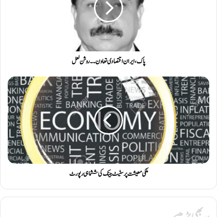
پاک، ایران اقتصادی تعاون ۔۔ روشن لعل
ملکی معیشت پر سٹیٹ بینک کی ششماہی رپورٹ
یہ بھی پڑھیے