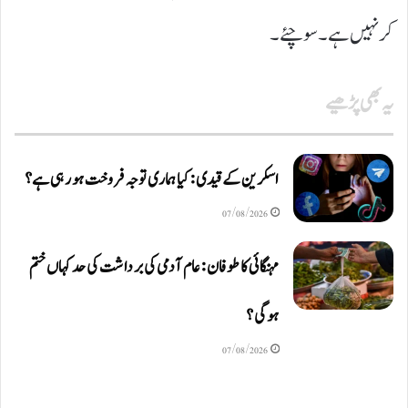
کر نہیں ہے۔ سوچئے۔
یہ بھی پڑھیے
اسکرین کے قیدی: کیا ہماری توجہ فروخت ہو رہی ہے؟
07/08/2026
مہنگائی کا طوفان: عام آدمی کی برداشت کی حد کہاں ختم
ہوگی؟
07/08/2026