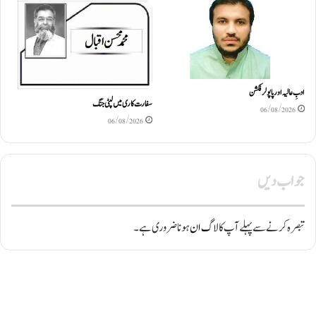
ادبِ عالیہ اور پاپولر فکشن
سفارت کاری میں لپٹی جنگ
06/08/2026
06/08/2026
جواب دیں
تبصرہ کرنے سے پہلے آپ کا
لاگ ان
ہونا ضروری ہے۔