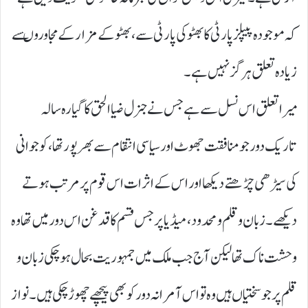
کہ موجودہ پیپلز پارٹی کا بھٹو کی پارٹی سے ،بھٹو کے مزار کے مجاوروںسے
زیادہ تعلق ہرگز نہیں ہے۔
میرا تعلق اس نسل سے ہے جس نے جنرل ضیاالحق کا گیارہ سالہ
تاریک دور جو منافقت جھوٹ اور سیاسی انتقام سے بھرپور تھا، کو جوانی
کی سیڑھی چڑھتے دیکھا اور اس کے اثرات اس قوم پر مرتب ہوتے
دیکھے۔زبان و قلم و محدود، میڈیا پر جس قسم کا قدغن اس دور میں تھا وہ
وحشت ناک تھا لیکن آج جب ملک میں جمہوریت بحال ہو چکی زبان و
قلم پر جو سختیاں ہیں وہ تو اس آمرانہ دور کو بھی پیچھے چھوڑ چکی ہیں۔نواز