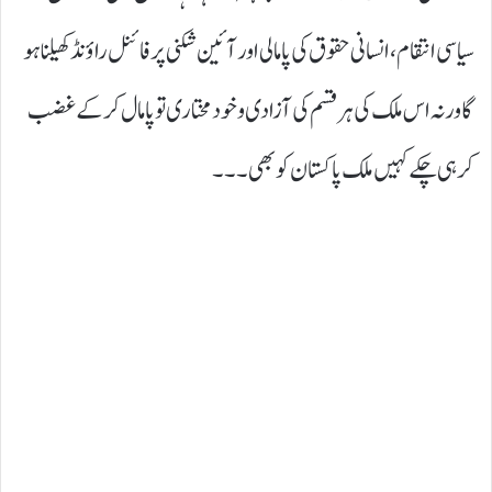
سیاسی انتقام،انسانی حقوق کی پامالی اور آئین شکنی پر فائنل راؤنڈ کھیلنا ہو
گا ورنہ اس ملک کی ہر قسم کی آزادی و خود مختاری تو پامال کر کے غضب
کرہی چکے کہیں ملک پاکستان کو بھی ۔۔۔