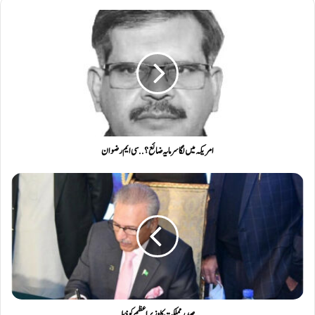
امریکہ میں لگا سرمایہ ضائع ؟ .. سی ایم رضوان
صدر مملکت کا وزیراعظم کو خط