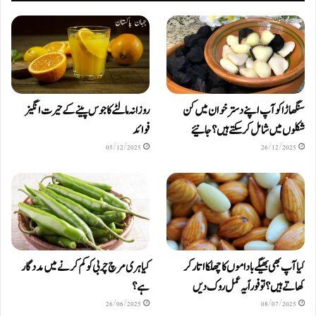
سنگھاڑا کو آپ اپنے دستر خوان میں کن
روزانہ مالٹے کا جوس پینے کے حیرت انگیز
شکلوں میں شامل کرسکتے ہیں ؟ جانیئے
فوائد
05/12/2025
26/12/2025
کیا آپ بھی بھیگے باداموں کا چھلکا اتار کر
کیا ہری مرچ چربی کو کم کرنے میں مددگار
کھاتے ہیں؟ تو فوراً یہ عمل روک دیں
ہے؟
26/06/2025
08/07/2025