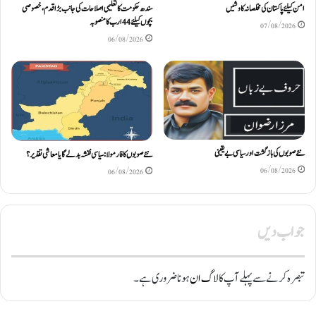
امن کیلئے پاکستان کی مخلصانہ کاوشیں
سندھ حکومت کا تعلیمی اصلاحات کی جانب بڑا قدم، خصوصی
بچوں کیلئے44 ارب کا منصوبہ
07/08/2026
06/08/2026
نئے صوبوں کی بازگشت اور سیاسی بے یقینی
نئے صوبوں کا فارمولا: سیاسی نقشہ بدلے گا یا معاشی تقدیر؟
06/08/2026
06/08/2026
جواب دیں
تبصرہ کرنے سے پہلے آپ کا
لاگ ان
ہونا ضروری ہے۔