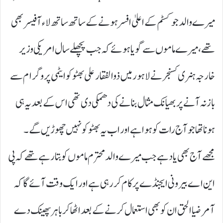
میرے والد جو کسٹم کے اعلیٰ افسر ہونے کے ساتھ ساتھ لاءآفیسر بھی
تھے، میرے ماموں سے گویا ہوئے کہ جب پچھلے سال امریکی وزیر
خارجہ ہنری کسنجر نے لاہور میں ذوالفقار علی بھٹو کو ایٹمی پروگرام سے
باز نہ آنے پر بھیانک مثال بنانے کی دھمکی دی تھی اس کے بعد یہ ہی
ہونا تھا جو آج رات کو ہوا ہے اور اب یہ بھٹو کو نہیں چھوڑیں گے۔
مجھےآج بھی یاد ہے جب میرے والد محترم ماموں کو بتا رہے تھے کہ پی
این اے بیرونی ایجنڈے پر کام کر رہی ہے اور ایک وقت آئے گا کہ
آمر ضیاالحق ان کو بھی استعمال کرنےکے بعداٹھا کر باہر پھینک دے