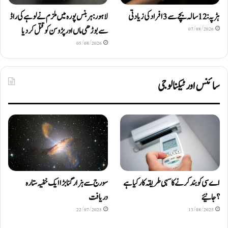
ہڑپہ: 12 سالہ بچے سے 3 افراد کی زیادتی
لاہور: ہربنس پورہ میں ملزم نے لوہے کی راڈ
سے بوڑھی ماں اور پڑوسن کو قتل کر دیا
07/08/2026
05/08/2026
سائنس اور ٹیکنالوجی
اے سی کو بند کرنے کا سہی طریقہ کار کیا ہے
سورج سے ہزار گنا بڑا ایک خفیہ ستارہ
؟ جانیئے
دریافت
22/07/2025
13/08/2025