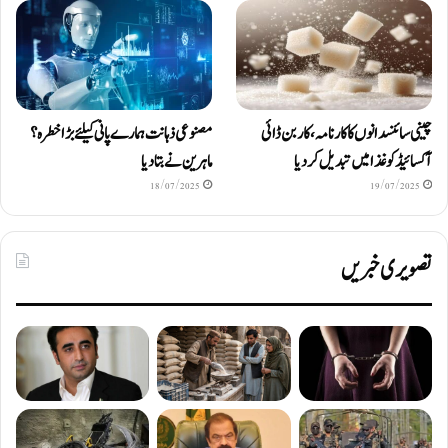
چینی سائنسدانوں کا کارنامہ، کاربن ڈائی
مصنوعی ذہانت ہمارے پانی کیلئے بڑا خطرہ؟
آکسائیڈ کو غذا میں تبدیل کردیا
ماہرین نے بتا دیا
18/07/2025
19/07/2025
تصویری خبریں