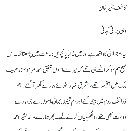
کاشف بشیر خان
وہی پرانی کہانی
یہ 5 جولائی کا واقعہ ہے اور میں غالباً پانچویں جماعت میں پڑھتا تھا۔اس
صبح ہم سو کر اٹھے ہی تھے کہ میرے ماموں شفیق احمد مرحوم جو حبیب
بنک میں آفیسر تھے، مشرق اخبار اٹھائے ہمارے گھر آگئے۔ ہم
ڈرائنگ روم میں بیٹھ گئے اور ہم تینوں بھائی ماموں سے جو ہمارے
دوست بھی تھے، اٹھکیلیاں کرنے لگے ۔پھر ہمارے والد بشیر احمد