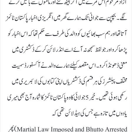
آزاد مرحوم اس کمرے میں آ کر بیٹھ گئے اور ماموں سے باتیں کرنے
لگے۔ بچپن سے جوانی تک ہمارے گھر میں انگریزی اخبار پاکستان ٹائمز
آتا تھا اور ہم سب بھائیوں کو والد کی طرف سے حکم تھا کہ اس اخبار کو
پڑھا کرو اور جو لفظ سمجھ نہ آئے اسے انڈر لائن کر کے ڈکشنری میں
معنی ڈھونڈا کرو۔اس مقصد کیلئےہمارے والد نےآکسفورڈ سمیت
مختلف پبلشرز کی ہر قسم کی ڈکشنریاں اپنی کتابوں کی لائبریری میں
رکھی ہوئی تھیں۔خیر 5 جولائی کا وہ پاکستان ٹائمز کا شمارہ آج بھی میری
یادوں میں تازہ ہے جس کی ہیڈ لائن تھی کہ
Martial Law Imposed and Bhutto Arrested)پھر