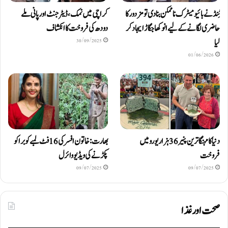
ٹِنڈ نے بائیومیٹرک ناممکن بنا دی تو مزدور کا
کراچی میں نمک، ڈیٹرجنٹ اور پانی ملے
حاضری لگانے کے لیے انوکھا جگاڑ ایجاد کر
دودھ کی فروخت کا انکشاف
لیا
30/09/2025
01/06/2026
دنیا کا مہنگا ترین پنیر 36 ہزار یورو میں
بھارت: خاتون افسر کی 16 فٹ لمبے کوبرا کو
فروخت
پکڑنے کی ویڈیو وائرل
09/07/2025
09/07/2025
صحت اور غذا