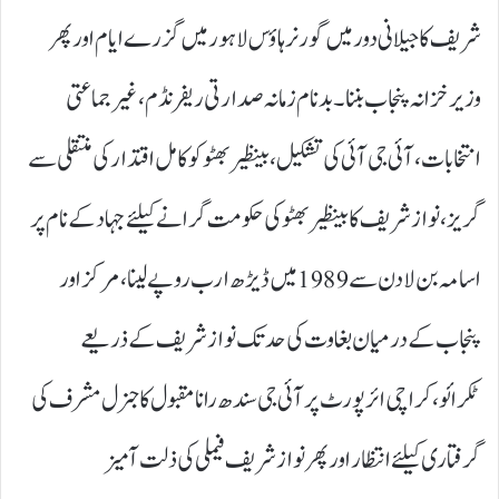
شریف کا جیلانی دور میں گورنر ہاؤس لاہور میں گزرے ایام اور پھر
وزیر خزانہ پنجاب بننا۔ بدنام زمانہ صدارتی ریفرنڈم،غیر جماعتی
انتخابات ، آئی جی آئی کی تشکیل،بینظیر بھٹو کو کامل اقتدار کی منتقلی سے
گریز،نواز شریف کا بینظیر بھٹوکی حکومت گرانے کیلئے جہاد کے نام پر
اسامہ بن لادن سے 1989 میں ڈیڑھ ارب روپے لینا،مرکزاور
پنجاب کے درمیان بغاوت کی حد تک نواز شریف کے ذریعے
ٹکرائو،کراچی ائرپورٹ پر آئی جی سندھ رانا مقبول کا جنرل مشرف کی
گرفتاری کیلئے انتظار اور پھر نواز شریف فیملی کی ذلت آمیز