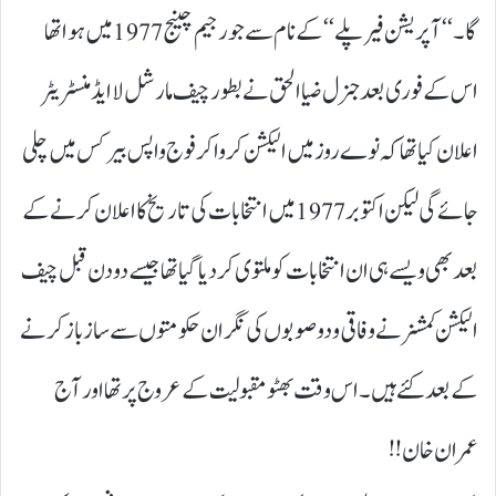
گا۔‘‘آپریشن فیر پلے‘‘ کے نام سے جو رجیم چینج 1977 میں ہوا تھا
اس کے فوری بعد جنرل ضیاالحق نے بطور چیف مارشل لا ایڈمنسٹریٹر
اعلان کیا تھا کہ نوے روز میں الیکشن کروا کر فوج واپس بیرکس میں چلی
جائے گی لیکن اکتوبر 1977 میں انتخابات کی تاریخ کا اعلان کرنے کے
بعد بھی ویسے ہی ان انتخابات کو ملتوی کر دیا گیا تھا جیسے دو دن قبل چیف
الیکشن کمشنر نے وفاقی و دو صوبوں کی نگران حکومتوں سے ساز باز کرنے
کے بعد کئے ہیں۔اس وقت بھٹو مقبولیت کے عروج پر تھا اور آج
عمران خان!!