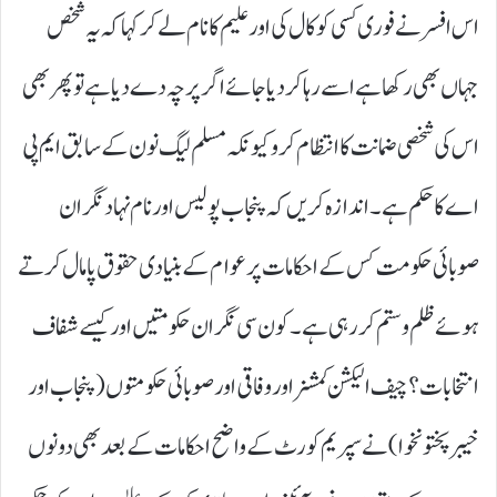
اس افسر نے فوری کسی کو کال کی اور علیم کا نام لے کر کہا کہ یہ شخص
جہاں بھی رکھا ہے اسے رہا کردیا جائے اگر پرچہ دے دیا ہے تو پھر بھی
اس کی شخصی ضمانت کا انتظام کرو کیونکہ مسلم لیگ نون کے سابق ایم پی
اے کا حکم ہے۔اندازہ کریں کہ پنجاب پولیس اور نام نہاد نگران
صوبائی حکومت کس کے احکامات پر عوام کے بنیادی حقوق پامال کرتے
ہوئے ظلم و ستم کر رہی ہے۔کون سی نگران حکومتیں اور کیسے شفاف
انتخابات؟ چیف الیکشن کمشنر اور وفاقی اور صوبائی حکومتوں (پنجاب اور
خیبر پختونخوا)نے سپریم کورٹ کے واضح احکامات کے بعد بھی دونوں