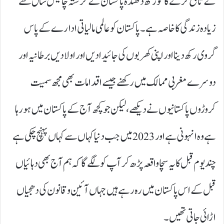
کے تابع کرنے کا گورکھ دھندہ پاکستان کے گزشتہ چالیس سال سے
زیادہ زندگی کا خاصہ ہے۔ پاکستان کو عالمی مالیاتی ادارے کے پاس
گروی رکھ دینااور اپنی کھربوں کی جائیدادیں اور اولادیں برطانیہ اور
دوسرے مغربی ممالک میں رکھنے جیسے اقدامات بھی مجھ سمیت
کروڑوں پاکستانیوں نے دیکھے،لیکن جو کچھ آج کے پاکستان میں ہو رہا
ہے وہ انہونی ہے اور 2023 میں جب دنیا کہاں سے کہاں پہنچ چکی ہے
چند یوم قبل کا یہ سچا واقعہ پڑھ کر آپ کو لگے گا کہ ہم آج بھی دہائیاں
قبل کے اس پاکستان میں رہ رہے ہیں جہاں آئین و قانون کی دھجیاں
اڑائی جاتی تھیں۔