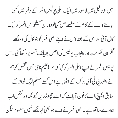
تین دن قبل میں لاہور میں ایک اعلیٰ پولیس افسر کے دفتر میں کسی
جاننے والے کے کام کے سلسلے میں گیا تو دوران گفتگو اس افسر کو ایک
کال آئی اور اس کے بعد اس نے اپنے اعلیٰ افسر کو جو کال کی وہ مجھے
نگران حکومت اور پنجاب پولیس کی اصل بھیانک تصویر دکھا گئی۔اس
پولیس افسر نے اپنے اعلی افسر کو کہا کہ سر! علیم نامی جس شخص کو ہم
نے بطور پی ٹی آئی ورکر، کے اٹھایا ہے اس کیلئے مسلم لیگ نواز کے
سابق ایم پی اے کا فون آیا ہے کہ اسے چھوڑ دیں کیونکہ وہ شخص اب
ہمارے ساتھ ہے۔اعلیٰ افسر نے اسے جو بھی کہا مجھے نہیں معلوم لیکن