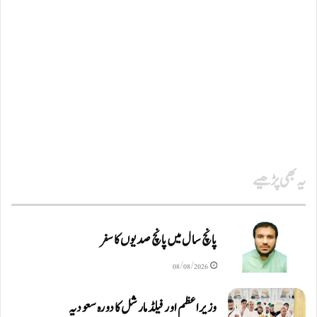
یہ بھی پڑھیے
پانچ سال میں پانچ صدیوں کا سفر
08/08/2026
وزیراعظم اور فیلڈ مارشل کا دورہ سعودیہ