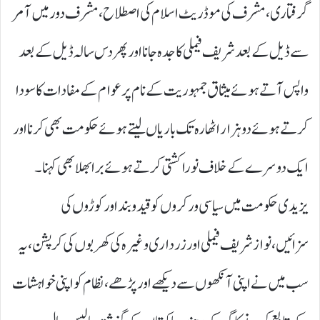
گرفتاری،مشرف کی موڈریٹ اسلام کی اصطلاح،مشرف دور میں آمر
سے ڈیل کے بعد شریف فیملی کاجدہ جانا اور پھر دس سالہ ڈیل کے بعد
واپس آتے ہوئے میثاق جمہوریت کے نام پر عوام کے مفادات کا سودا
کرتے ہوئے دو ہزار اٹھارہ تک باریاں لیتے ہوئے حکومت بھی کرنا اور
ایک دوسرے کے خلاف نورا کشتی کرتے ہوئے برا بھلا بھی کہنا۔
یزیدی حکومت میں سیاسی ورکروں کو قیدوبند اور کوڑوں کی
سزائیں،نواز شریف فیملی اور زرداری وغیرہ کی کھربوں کی کرپشن، یہ
سب میں نے اپنی آنکھوں سے دیکھے اور پڑھے،نظام کو اپنی خواہشات