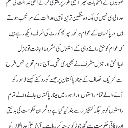
صوبوں کے انتخابات غیر آئینی طور پر ملتوی کر کے اعلیٰ عدالت کی حکم
عدولی ہی نہیں کی بلکہ وہ سنگین ترین توہین عدالت کے مرتکب ہوتے
ہیں اور پاکستان کے عوام ہر لمحہ سپریم کورٹ کی طرف دیکھ رہے ہیں
کہ عوام کو حق رائے دہی کے استعمال کی مشروط اجازت تو جنرل
ضیاالحق اور جنرل مشرف نے بھی دی تھی۔آج تادم تحریر جس طرح
سے تحریک انصاف کے مینار پاکستان پر جلسے کو روکنے کیلئے لاہور کو
آنے والے تمام راستوں اور لاہور میں مینار پاکستان جانے والے تمام
راستوں کو ہر جگہ کنٹینرز سے بند کیا گیا ہے وہ نگران حکومت کی بد نیتی
اور وفاقی حکومت سے گٹھ جوڑ کو برہنہ کر رہا ہے۔ آج اعلیٰ عدالتوں کو