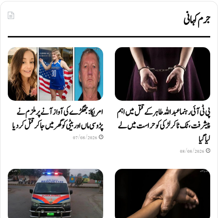
جرم کہانی
پی ٹی آئی رہنما عبداللہ طاہر کے قتل میں اہم
امریکا: جھگڑے کی آواز آنے پر ملزم نے
پیشرفت، ٹک ٹاکر لڑکی کو حراست میں لے
پڑوسی ماں اور بیٹی کو گھر میں جا کر قتل کر دیا
لیا گیا
07/08/2026
08/08/2026