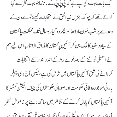
ایک بات بہت دلچسپ ہے کہ پی پی پی کے رہنماجو بہت فخر سے کہا
کرتے تھے کہ چونکہ جنرل ضیاالحق نے انتخابات کیلئے نوے دن کے
وعدے پر شب خون مارا تھا اور پھر وہ گیارہ سال تک مملکت پاکستان
کے سیاہ و سفید کا ملک بن کر آئین پاکستان کا مذاق اڑاتا رہا اس لیے ہم
نے اسمبلی ٹوٹنے کے بعد نوے روز کے اندر اندر نئے انتخابات
کروانے کی شق آئین پاکستان میں شامل کی ہے،لیکن آج و ہی پیپلز
پارٹی موجودہ وفاقی حکومت اور صوبائی حکومتوں کی چیف الیکشن کمشنر کا
آئین پاکستان کو پامال کرنے کے تناظر میں ساتھ دینے پر خاموش نظر
آ رہی ہے۔ میری اس دلیل کو ان کی مجرمانہ خاموشی تقویت دیتی ہے