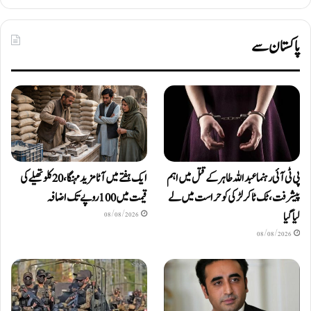
پاکستان سے
پی ٹی آئی رہنما عبداللہ طاہر کے قتل میں اہم
ایک ہفتے میں آٹا مزید مہنگا، 20 کلو تھیلے کی
پیشرفت، ٹک ٹاکر لڑکی کو حراست میں لے
قیمت میں 100 روپے تک اضافہ
لیا گیا
08/08/2026
08/08/2026