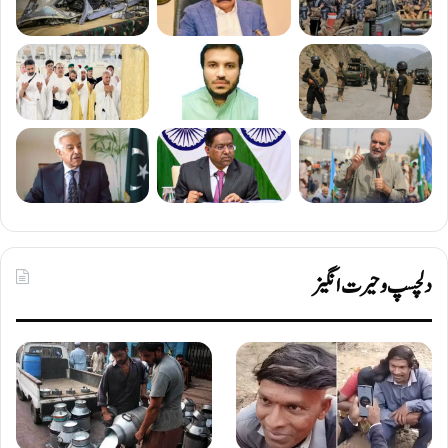
دلچسپ و حیرت انگیز