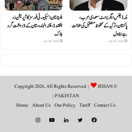
مکہ ڈیفنس ایگریمنٹ سعودی عرب،
بلوچستان: سیکیورٹی فورسز کا آپریشن رَد
پاکستان، ترکیہ کے محفوظ مستقبل کی ضمانت
الفتنہ 3، فتنہ الہندوستان کے 3 دہشت گرد
ہے: بلاول
ہلاک
08/08/2026
08/08/2026
JEHAN
© Copyright 2026, All Rights Reserved |
|
PAKISTAN
Home
About Us
Our Policy
Tariff
Contact Us
Instagram
YouTube
LinkedIn
Twitter
Facebook