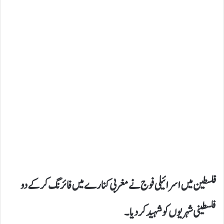
فلسطین میں اسرائیلی فوج نے مغربی کنارے میں فائرنگ کر کے دو
فلسطینی شہریوں کو شہید کردیا۔