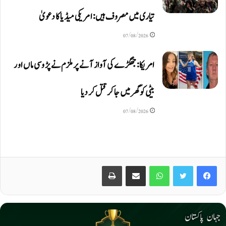
تیاری میں مصروف ہیں: امریکی میڈیا کا دعویٰ
07/08/2026
امریکا: جھگڑے کی آواز آنے پر ملزم نے پڑوسی ماں اور
بیٹی کو گھر میں جا کر قتل کر دیا
07/08/2026
Print
Share via Email
WhatsApp
Twitter
Facebook