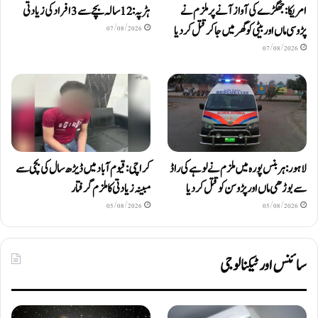
امریکا: جھگڑے کی آواز آنے پر ملزم نے
ہڑپہ: 12 سالہ بچے سے 3 افراد کی زیادتی
پڑوسی ماں اور بیٹی کو گھر میں جا کر قتل کر دیا
07/08/2026
07/08/2026
لاہور: ہربنس پورہ میں ملزم نے لوہے کی راڈ
کراچی: قیوم آباد میں ڈیڑھ سال کی بچی سے
سے بوڑھی ماں اور پڑوسن کو قتل کر دیا
مبینہ زیادتی کا ملزم گرفتار
05/08/2026
05/08/2026
سائنس اور ٹیکنالوجی