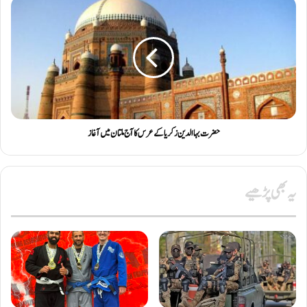
حضرت بہاالدین زکریا کے عرس کا آج ملتان میں آغاز
یہ بھی پڑھیے