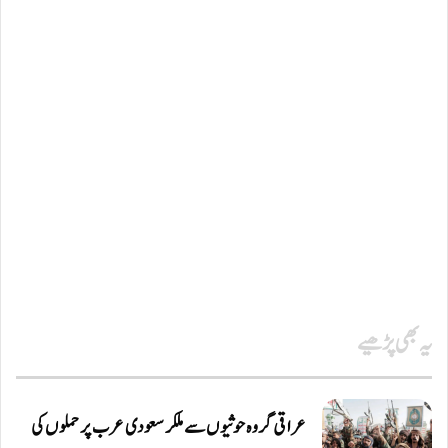
یہ بھی پڑھیے
عراقی گروہ حوثیوں سے ملکر سعودی عرب پر حملوں کی