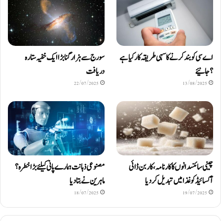
اے سی کو بند کرنے کا سہی طریقہ کار کیا ہے
سورج سے ہزار گنا بڑا ایک خفیہ ستارہ
؟ جانیئے
دریافت
22/07/2025
13/08/2025
چینی سائنسدانوں کا کارنامہ، کاربن ڈائی
مصنوعی ذہانت ہمارے پانی کیلئے بڑا خطرہ؟
آکسائیڈ کو غذا میں تبدیل کردیا
ماہرین نے بتا دیا
18/07/2025
19/07/2025