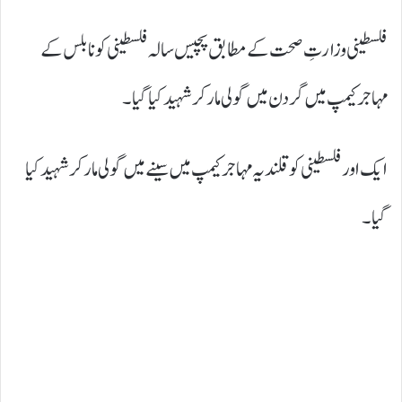
فلسطینی وزارتِ صحت کے مطابق پچیس سالہ فلسطینی کو نابلس کے
مہاجر کیمپ میں گردن میں گولی مار کر شہید کیا گیا۔
ایک اور فلسطینی کو قلندیہ مہاجر کیمپ میں سینے میں گولی مار کر شہید کیا
گیا۔