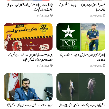
سکیورٹی فورسز کی بلوچستان میں کارروائیاں، 12 دہشتگردوں کو
نیگا بیٹل ایٹ دی بیچ جوجٹسو گریپلنگ چیمپئن شپ ٜ ولید علی
ہلاک کردیا
کلیئر نے تاریخ رقم کر دی
06/08/2026
06/08/2026
پاکستانی کرکٹر حمزہ نذر پر 2 سال کی پابندی اور 10 لاکھ روپےکا
پٹرولیم مصنوعات کی قیمتوں میں اضافے اور لیوی ٹیکس کے
جرمانہ عائد
خلاف جماعتِ اسلامی کا ملک گیر احتجاج
06/08/2026
06/08/2026
ڈولفن کی اپنے مردہ بچے کو ساتھ لے کر تیرنے کی ویڈیو وائرل
امریکا سے اشارے ملے ہیں کہ وہ وعدوں پر پھر سے عمل کیلئے