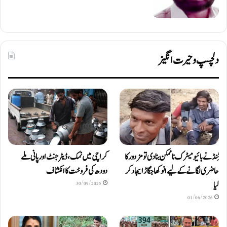
دلچسپ و حیرت انگیز
ٹِنڈ نے بائیومیٹرک ناممکن بنا دی تو مزدور کا
کراچی میں نمک، ڈیٹرجنٹ اور پانی ملے
حاضری لگانے کے لیے انوکھا جگاڑ ایجاد کر
دودھ کی فروخت کا انکشاف
لیا
30/09/2025
01/06/2026