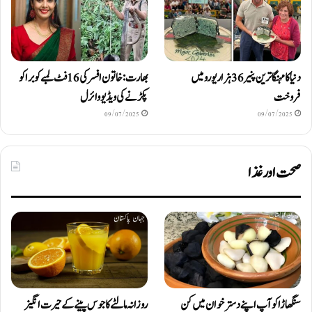
دنیا کا مہنگا ترین پنیر 36 ہزار یورو میں
بھارت: خاتون افسر کی 16 فٹ لمبے کوبرا کو
فروخت
پکڑنے کی ویڈیو وائرل
09/07/2025
09/07/2025
صحت اور غذا
سنگھاڑا کو آپ اپنے دستر خوان میں کن
روزانہ مالٹے کا جوس پینے کے حیرت انگیز