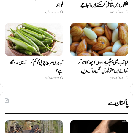
شکلوں میں شامل کرسکتے ہیں ؟ جانیئے
فوائد
05/12/2025
26/12/2025
کیا آپ بھی بھیگے باداموں کا چھلکا اتار کر
کیا ہری مرچ چربی کو کم کرنے میں مددگار
کھاتے ہیں؟ تو فوراً یہ عمل روک دیں
ہے؟
26/06/2025
08/07/2025
پاکستان سے