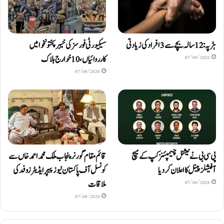
ہڑپہ: 12 سالہ بچے سے 3 افراد کی زیادتی
سیکیورٹی فورسز کی خیبرپختونخوا میں
کارروائیاں، 10 خوارج ہلاک
07/08/2026
07/08/2026
پی سی بی نے نیشنل چیمپئنز کپ کے میچ
قائم مقام گورنر پنجاب ملک محمد احمد خاں سے
آفیشلز پینل کا اعلان کر دیا
کونسل آف پاکستان نیوز پیپر ایڈیٹرزوفد کی
ملاقات
07/08/2026
07/08/2026