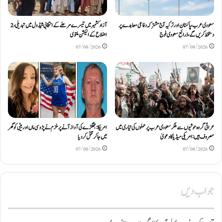
سعودی عرب، پاکستان اور ترکیہ آج مشترکہ دفاعی معاہدے پر
آزادکشمیر میں تیسرے مرحلے کے انتخابی شیڈول میں تبدیلی، 2
دستخط کریں گے، ذرائع سعودی فوج
اضلاع کے الیکشن ملتوی
07/08/2026
07/08/2026
عراقی گروہ حوثیوں سے ملکر سعودی عرب پر حملوں کی تیاری میں
امریکا: جھگڑے کی آواز آنے پر ملزم نے پڑوسی ماں اور بیٹی کو گھر
مصروف ہیں: امریکی میڈیا کا دعویٰ
میں جا کر قتل کر دیا
07/08/2026
07/08/2026
جواب دیں