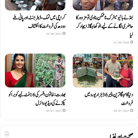
ٹِنڈ نے بائیومیٹرک ناممکن بنا دی تو مزدور کا
کراچی میں نمک، ڈیٹرجنٹ اور پانی ملے
حاضری لگانے کے لیے انوکھا جگاڑ ایجاد کر
دودھ کی فروخت کا انکشاف
لیا
30/09/2025
01/06/2026
دنیا کا مہنگا ترین پنیر 36 ہزار یورو میں
بھارت: خاتون افسر کی 16 فٹ لمبے کوبرا کو
فروخت
پکڑنے کی ویڈیو وائرل
09/07/2025
09/07/2025
صحت اور غذا