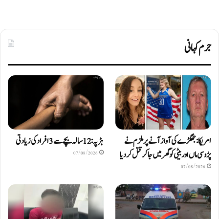
جرم کہانی
امریکا: جھگڑے کی آواز آنے پر ملزم نے
ہڑپہ: 12 سالہ بچے سے 3 افراد کی زیادتی
پڑوسی ماں اور بیٹی کو گھر میں جا کر قتل کر دیا
07/08/2026
07/08/2026