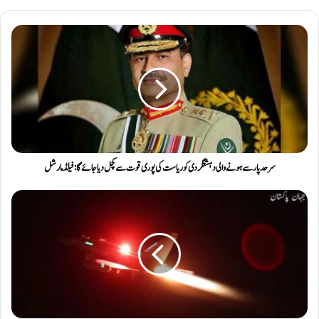
سرحد پارسے ہونے والی دہشتگردی کو ریاست کی پوری قوت سے کچل دیا جائے گا: فیلڈ مارشل