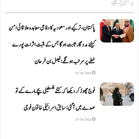
یہ بھی پڑھیے
پاکستان، ترکیے اور سعودیہ کا دفاعی معاہدہ علاقائی امن
کیلئے مددگار ثابت ہوگا جس کے مثبت اثرات پورے
خطے پر مرتب ہونگے: فیصل بن فرحان
07/08/2026
فوج چھوڑ کر دیکھا کہ کتنے فلسطینی بچے مارے گئے تو
صدمے میں آگئی: سابق اسرائیلی خاتون فوجی
07/08/2026