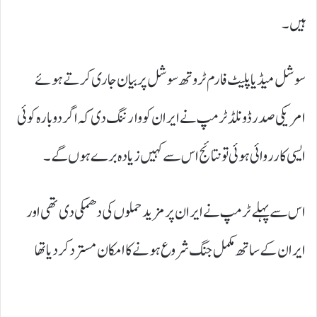
ہیں۔
سوشل میڈیا پلیٹ فارم ٹروتھ سوشل پر بیان جاری کرتے ہوئے
امریکی صدر ڈونلڈ ٹرمپ نے ایران کو وارننگ دی کہ اگر دوبارہ کوئی
ایسی کارروائی ہوئی تو نتائج اس سے کہیں زیادہ برے ہوں گے۔
اس سے پہلے ٹرمپ نے ایران پر مزید حملوں کی دھمکی دی تھی اور
ایران کے ساتھ مکمل جنگ شروع ہونے کا امکان مسترد کردیا تھا