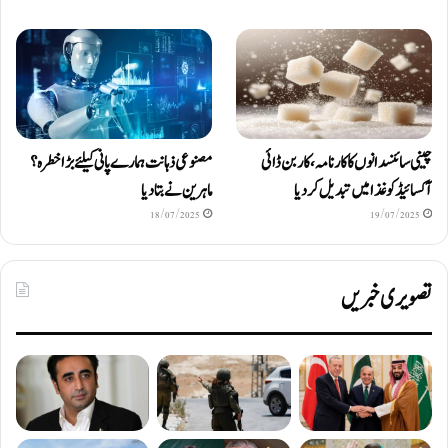
چینی سائنسدانوں کا کارنامہ، کاربن ڈائی
مصنوعی ذہانت ہمارے پانی کیلئے بڑا خطرہ؟
آکسائیڈ کو غذا میں تبدیل کردیا
ماہرین نے بتا دیا
18/07/2025
19/07/2025
تصویری خبریں