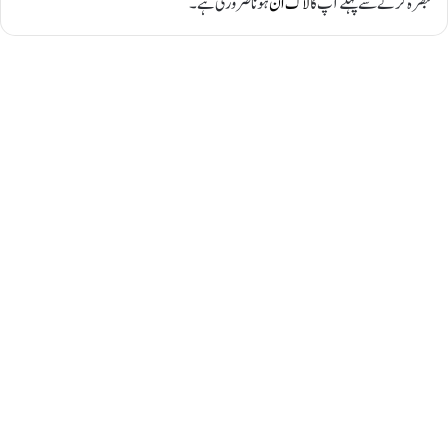
تبصرہ کرنے سے پہلے آپ کا
لاگ ان
ہونا ضروری ہے۔