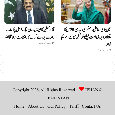
آزاد کشمیر کا مینڈیٹ ن لیگ کو مل چکا، اب
تین بڑی معاشی، عسکری و سیاسی طاقتوں کا
وعدے پورے کرنے کا وقت ہے: رانا ثنا اللہ
یکجا ہونا پوری امت کیلئے خوشخبری ہے: مریم
نواز
07/08/2026
07/08/2026
JEHAN
© Copyright 2026, All Rights Reserved |
|
PAKISTAN
Home
About Us
Our Policy
Tariff
Contact Us