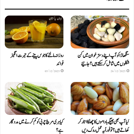
سنگھاڑا کو آپ اپنے دستر خوان میں کن
روزانہ مالٹے کا جوس پینے کے حیرت انگیز
شکلوں میں شامل کرسکتے ہیں ؟ جانیئے
فوائد
05/12/2025
26/12/2025
کیا آپ بھی بھیگے باداموں کا چھلکا اتار کر
کیا ہری مرچ چربی کو کم کرنے میں مددگار
کھاتے ہیں؟ تو فوراً یہ عمل روک دیں
ہے؟