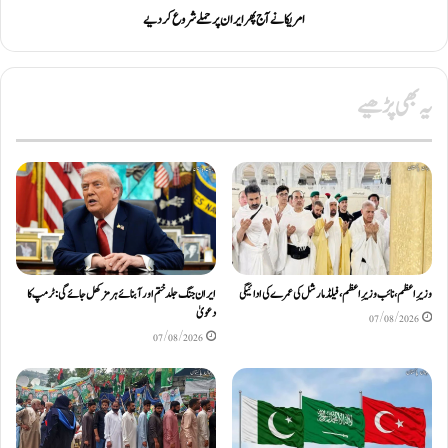
امریکا نے آج پھر ایران پر حملے شروع کردیے
یہ بھی پڑھیے
وزیرِاعظم، نائب وزیرِ اعظم، فیلڈ مارشل کی عمرے کی ادائیگی
ایران جنگ جلد ختم اور آبنائے ہرمز کھل جائے گی: ٹرمپ کا
دعویٰ
07/08/2026
07/08/2026