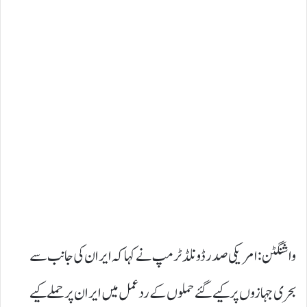
واشنگٹن: امریکی صدر ڈونلڈ ٹرمپ نے کہاکہ ایران کی جانب سے
بحری جہازوں پر کیے گئے حملوں کے ردعمل میں ایران پر حملے کیے