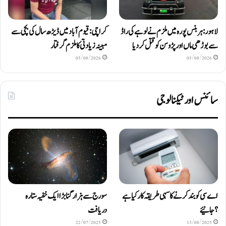
لاہور: ہربنس پورہ میں ملزم نے لوہے کی راڈ
کراچی: قیوم آباد میں ڈیڑھ سال کی بچی سے
سے بوڑھی ماں اور پڑوسن کو قتل کر دیا
مبینہ زیادتی کا ملزم گرفتار
05/08/2026
05/08/2026
سائنس اور ٹیکنالوجی
اے سی کو بند کرنے کا سہی طریقہ کار کیا ہے
سورج سے ہزار گنا بڑا ایک خفیہ ستارہ
؟ جانیئے
دریافت
22/07/2025
13/08/2025