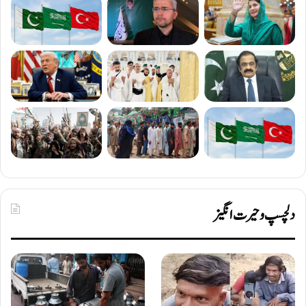
دلچسپ و حیرت انگیز