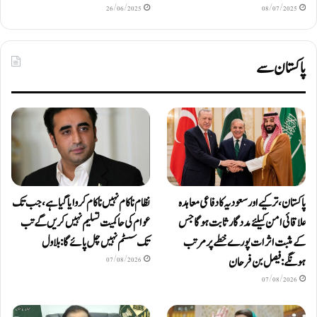
26/06/2025
08/07/2025
پاکستان سے
پاکستان، ترکیے اور سعودیہ کا دفاعی معاہدہ
نظام ناکام نہیں ناکام کروایاگیا ہے، جب تک
علاقائی امن کیلئے مددگار ثابت ہوگا جس
عوام کی حاکمیت تسلیم نہیں کریں گے تب
کے مثبت اثرات پورے خطے پر مرتب
تک سسٹم نہیں چل پائےگا: بلاول
ہونگے: فیصل بن فرحان
07/08/2026
07/08/2026