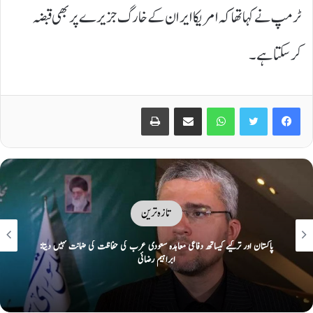
ٹرمپ نے کہا تھا کہ امریکا ایران کے خارگ جزیرے پر بھی قبضہ
کرسکتا ہے۔
Print
Share via Email
WhatsApp
Twitter
Facebook
تازہ ترین
ایک پر حملہ سب پر حملہ تصور: مکہ کی سرزمین پر پاک، ترک سعودی دفاعی معاہدہ
طے