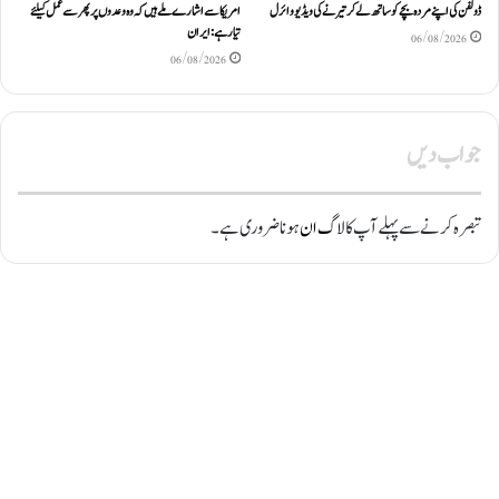
ڈولفن کی اپنے مردہ بچے کو ساتھ لے کر تیرنے کی ویڈیو وائرل
امریکا سے اشارے ملے ہیں کہ وہ وعدوں پر پھر سے عمل کیلئے
تیار ہے: ایران
06/08/2026
06/08/2026
جواب دیں
تبصرہ کرنے سے پہلے آپ کا
لاگ ان
ہونا ضروری ہے۔