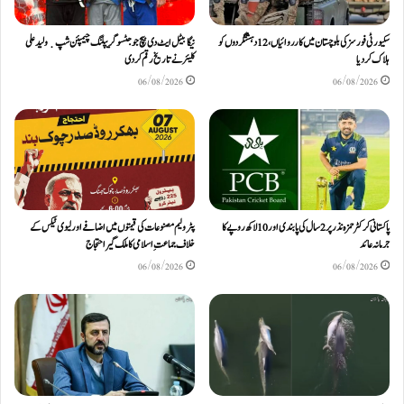
سکیورٹی فورسز کی بلوچستان میں کارروائیاں، 12 دہشتگردوں کو
نیگا بیٹل ایٹ دی بیچ جوجٹسو گریپلنگ چیمپئن شپ ٜ ولید علی
ہلاک کردیا
کلیئر نے تاریخ رقم کر دی
06/08/2026
06/08/2026
پاکستانی کرکٹر حمزہ نذر پر 2 سال کی پابندی اور 10 لاکھ روپےکا
پٹرولیم مصنوعات کی قیمتوں میں اضافے اور لیوی ٹیکس کے
جرمانہ عائد
خلاف جماعتِ اسلامی کا ملک گیر احتجاج
06/08/2026
06/08/2026