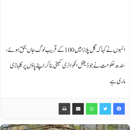
انہوں نے کہا کہ گل پلازا میں 100 کے قریب لوگ جاں بحق ہوئے،
سندھ حکومت نے جوڈیشل انکوائری کمیٹی بنا کر اپنے پاؤں پر کلہاڑی
ماری ہے
Print
Share via Email
WhatsApp
Twitter
Facebook