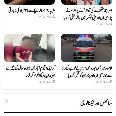
امریکا: جھگڑے کی آواز آنے پر ملزم نے
ہڑپہ: 12 سالہ بچے سے 3 افراد کی زیادتی
پڑوسی ماں اور بیٹی کو گھر میں جا کر قتل کر دیا
07/08/2026
07/08/2026
لاہور: ہربنس پورہ میں ملزم نے لوہے کی راڈ
کراچی: قیوم آباد میں ڈیڑھ سال کی بچی سے
سے بوڑھی ماں اور پڑوسن کو قتل کر دیا
مبینہ زیادتی کا ملزم گرفتار
05/08/2026
05/08/2026
سائنس اور ٹیکنالوجی