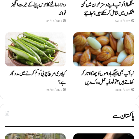
سنگھاڑا کو آپ اپنے دستر خوان میں کن
روزانہ مالٹے کا جوس پینے کے حیرت انگیز
شکلوں میں شامل کرسکتے ہیں ؟ جانیئے
فوائد
05/12/2025
26/12/2025
کیا آپ بھی بھیگے باداموں کا چھلکا اتار کر
کیا ہری مرچ چربی کو کم کرنے میں مددگار
کھاتے ہیں؟ تو فوراً یہ عمل روک دیں
ہے؟
26/06/2025
08/07/2025
پاکستان سے