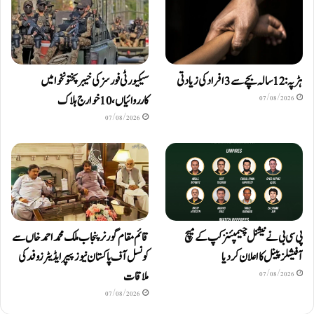
ہڑپہ: 12 سالہ بچے سے 3 افراد کی زیادتی
سیکیورٹی فورسز کی خیبرپختونخوا میں
کارروائیاں، 10 خوارج ہلاک
07/08/2026
07/08/2026
پی سی بی نے نیشنل چیمپئنز کپ کے میچ
قائم مقام گورنر پنجاب ملک محمد احمد خاں سے
آفیشلز پینل کا اعلان کر دیا
کونسل آف پاکستان نیوز پیپر ایڈیٹرزوفد کی
ملاقات
07/08/2026
07/08/2026