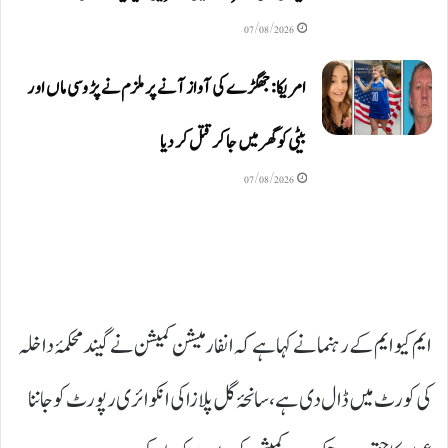
07/08/2026
امریکا: جھگڑے کی آواز آنے پر ملزم نے پڑوسی ماں اور
بیٹی کو گھر میں جا کر قتل کر دیا
07/08/2026
ایم کیو ایم کے رہنما نے کہا ہے کہ انفارمیشن کمیشن نے گیند محکمۂ داخلہ
کی کورٹ میں ڈال دی ہے، سانحۂ گل پلازا کی انکوائری رپورٹ کو جاننا