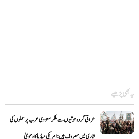
یہ بھی پڑھیے
عراقی گروہ حوثیوں سے ملکر سعودی عرب پر حملوں کی
تیاری میں مصروف ہیں: امریکی میڈیا کا دعویٰ