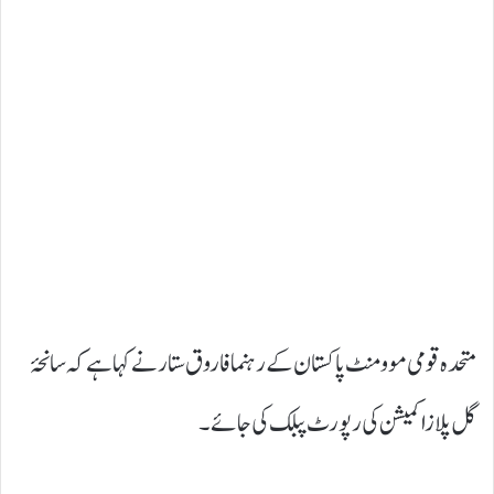
متحدہ قومی موومنٹ پاکستان کے رہنما فاروق ستار نے کہا ہے کہ سانحۂ
گل پلازا کمیشن کی رپورٹ پبلک کی جائے۔