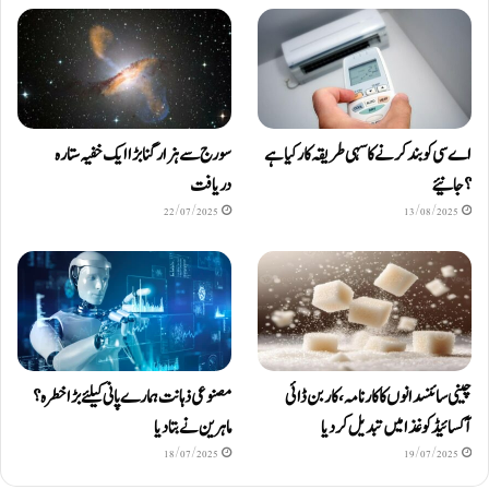
اے سی کو بند کرنے کا سہی طریقہ کار کیا ہے
سورج سے ہزار گنا بڑا ایک خفیہ ستارہ
؟ جانیئے
دریافت
22/07/2025
13/08/2025
چینی سائنسدانوں کا کارنامہ، کاربن ڈائی
مصنوعی ذہانت ہمارے پانی کیلئے بڑا خطرہ؟
آکسائیڈ کو غذا میں تبدیل کردیا
ماہرین نے بتا دیا
18/07/2025
19/07/2025