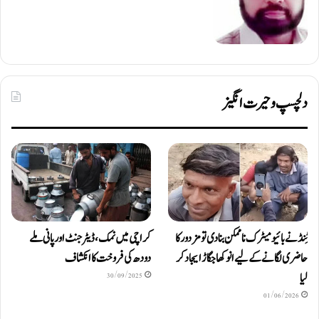
دلچسپ و حیرت انگیز
ٹِنڈ نے بائیومیٹرک ناممکن بنا دی تو مزدور کا
کراچی میں نمک، ڈیٹرجنٹ اور پانی ملے
حاضری لگانے کے لیے انوکھا جگاڑ ایجاد کر
دودھ کی فروخت کا انکشاف
لیا
30/09/2025
01/06/2026