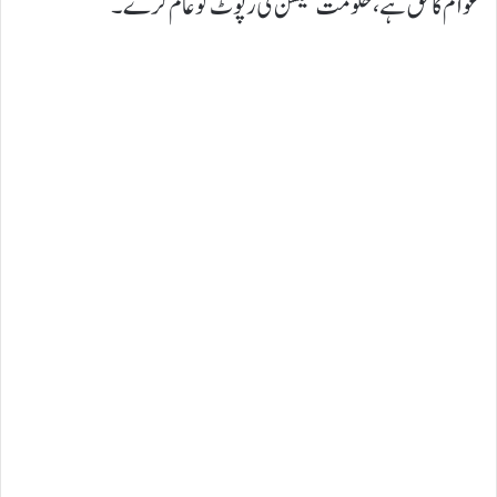
عوام کا حق ہے، حکومت کمیشن کی رپوٹ کو عام کرے۔