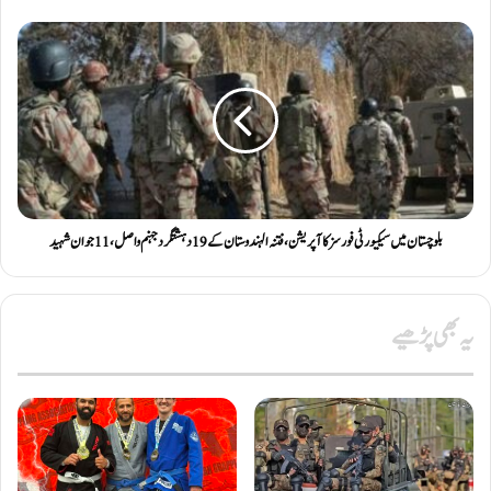
بلوچستان میں سیکیورٹی فورسز کا آپریشن، فتنہ الہندوستان کے 19 دہشتگرد جہنم واصل، 11 جوان شہید
یہ بھی پڑھیے