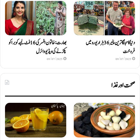
دنیا کا مہنگا ترین پنیر 36 ہزار یورو میں
بھارت: خاتون افسر کی 16 فٹ لمبے کوبرا کو
فروخت
پکڑنے کی ویڈیو وائرل
09/07/2025
09/07/2025
صحت اور غذا