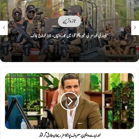
تازہ ترین
پی سی بی نے نیشنل چیمپئنز کپ کے میچ آفیشلز پینل کا اعلان کر دیا
لندن سے واپسی پر معروف پوڈکاسٹر ریحان طارق گرفتار