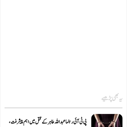
یہ بھی پڑھیے
پی ٹی آئی رہنما عبداللہ طاہر کے قتل میں اہم پیشرفت،