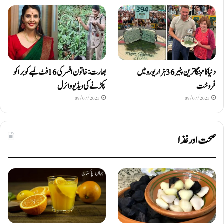
دنیا کا مہنگا ترین پنیر 36 ہزار یورو میں
بھارت: خاتون افسر کی 16 فٹ لمبے کوبرا کو
فروخت
پکڑنے کی ویڈیو وائرل
09/07/2025
09/07/2025
صحت اور غذا