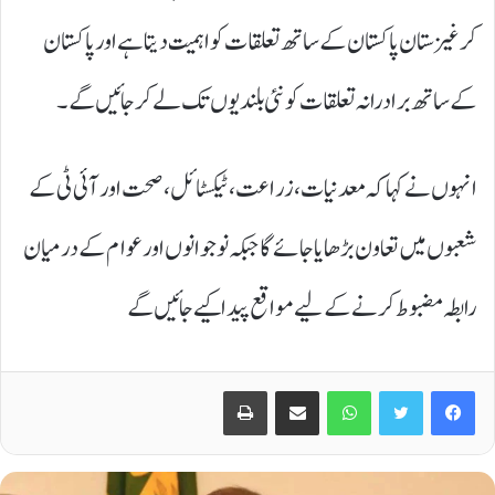
کرغیزستان پاکستان کے ساتھ تعلقات کو اہمیت دیتا ہے اور پاکستان
کے ساتھ برادرانہ تعلقات کو نئی بلندیوں تک لے کر جائیں گے۔
انہوں نے کہا کہ معدنیات، زراعت، ٹیکسٹائل، صحت اور آئی ٹی کے
شعبوں میں تعاون بڑھایا جائے گا جبکہ نوجوانوں اور عوام کے درمیان
رابطہ مضبوط کرنے کے لیے مواقع پیدا کیے جائیں گے
Print
Share via Email
WhatsApp
Twitter
Facebook