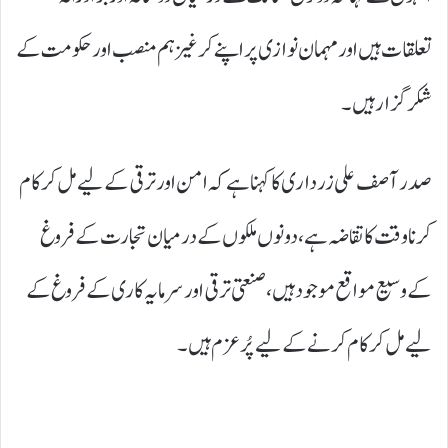
تعلقات ہیں اور مہمان نوازی پر اپنے کرغیز ہم منصب اور حکومت کے
شکر گزار ہیں۔
صدر آصف علی زرداری کا کہنا ہے کہ امن اور ترقی کے لیے مل کر کام
کرنا وقت کا تقاضہ ہے، دونوں ملکوں کے درمیان تجارت کے فروغ
کے وسیع مواقع موجود ہیں، صنعتی ترقی اور سرمایہ کاری کے فروغ کے
لیے مل کر کام کرنے کے لیے پُرعزم ہیں۔