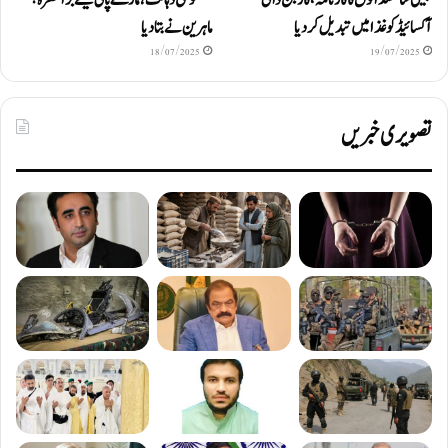
چینی سائنسدانوں کا کارنامہ، کاربن ڈائی
مصنوعی ذہانت ہمارے پانی کیلئے بڑا خطرہ؟
آکسائیڈ کو غذا میں تبدیل کردیا
ماہرین نے بتا دیا
18/07/2025
19/07/2025
تصویری خبریں