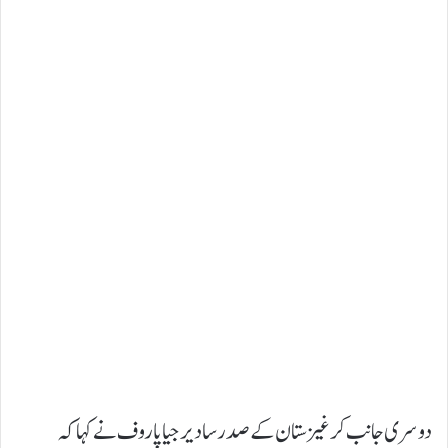
دوسری جانب کرغیزستان کے صدر سادیر جیاپاروف نے کہا کہ