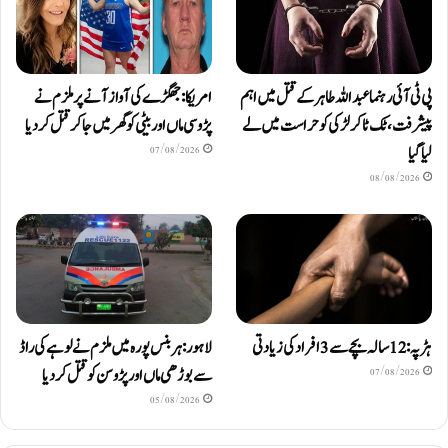
پی ٹی آئی رہنما عبداللہ طاہر کے قتل میں اہم
امریکا: جھگڑے کی آواز آنے پر ملزم نے
پیشرفت، ٹک ٹاکر لڑکی کو حراست میں لے
پڑوسی ماں اور بیٹی کو گھر میں جا کر قتل کر دیا
لیا گیا
07/08/2026
08/08/2026
ہڑپہ: 12 سالہ بچے سے 3 افراد کی زیادتی
لاہور: ہربنس پورہ میں ملزم نے لوہے کی راڈ
سے بوڑھی ماں اور پڑوسن کو قتل کر دیا
07/08/2026
05/08/2026