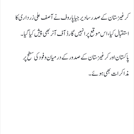
کرغیزستان کے صدر سادیر جیاپاروف نے آصف علی زرداری کا
استقبال کیا، اس موقع پر انہیں گارڈ آف آنر بھی پیش کیا گیا۔
پاکستان اور کرغیزستان کے صدور کے درمیان وفود کی سطح پر
مذاکرات بھی ہوئے۔