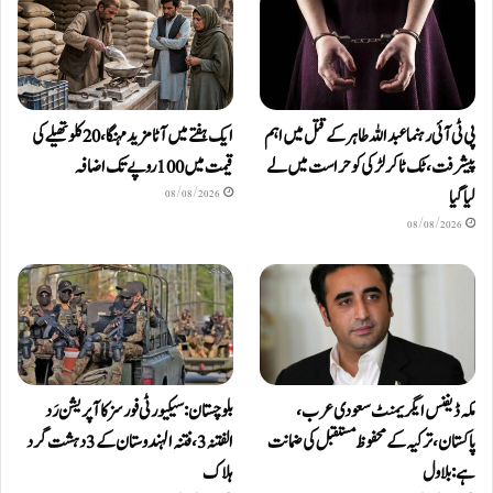
پی ٹی آئی رہنما عبداللہ طاہر کے قتل میں اہم
ایک ہفتے میں آٹا مزید مہنگا، 20 کلو تھیلے کی
پیشرفت، ٹک ٹاکر لڑکی کو حراست میں لے
قیمت میں 100 روپے تک اضافہ
لیا گیا
08/08/2026
08/08/2026
مکہ ڈیفنس ایگریمنٹ سعودی عرب،
بلوچستان: سیکیورٹی فورسز کا آپریشن رَد
پاکستان، ترکیہ کے محفوظ مستقبل کی ضمانت
الفتنہ 3، فتنہ الہندوستان کے 3 دہشت گرد
ہے: بلاول
ہلاک