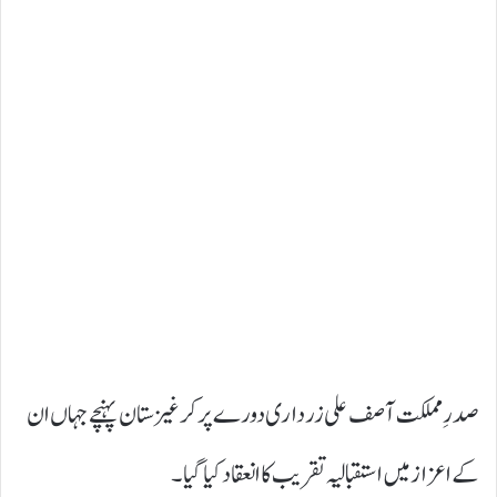
صدرِ مملکت آصف علی زرداری دورے پر کرغیزستان پہنچے جہاں ان
کے اعزاز میں استقبالیہ تقریب کا انعقاد کیا گیا۔