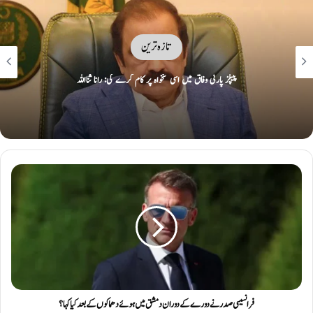
تازہ ترین
ایران نے دورانِ جنگ تباہ کیے امریکی و اسرائیلی طیارے نمائش کیلئے پیش کر دیے
فرانسیسی صدر نے دورے کے دوران دمشق میں ہوئے دھماکوں کے بعد کیا کہا؟