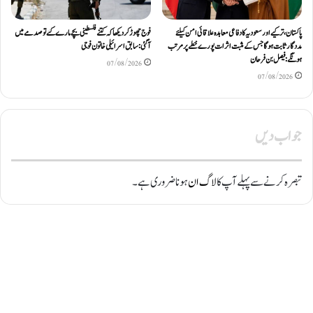
پاکستان، ترکیے اور سعودیہ کا دفاعی معاہدہ علاقائی امن کیلئے
فوج چھوڑ کر دیکھا کہ کتنے فلسطینی بچے مارے گئے تو صدمے میں
مددگار ثابت ہوگا جس کے مثبت اثرات پورے خطے پر مرتب
آگئی: سابق اسرائیلی خاتون فوجی
ہونگے: فیصل بن فرحان
07/08/2026
07/08/2026
جواب دیں
تبصرہ کرنے سے پہلے آپ کا
لاگ ان
ہونا ضروری ہے۔