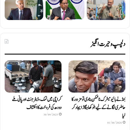
دلچسپ و حیرت انگیز
ٹِنڈ نے بائیومیٹرک ناممکن بنا دی تو مزدور کا
کراچی میں نمک، ڈیٹرجنٹ اور پانی ملے
حاضری لگانے کے لیے انوکھا جگاڑ ایجاد کر
دودھ کی فروخت کا انکشاف
لیا
30/09/2025
01/06/2026