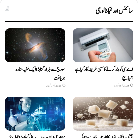
سائنس اور ٹیکنالوجی
اے سی کو بند کرنے کا سہی طریقہ کار کیا ہے
سورج سے ہزار گنا بڑا ایک خفیہ ستارہ
؟ جانیئے
دریافت
22/07/2025
13/08/2025