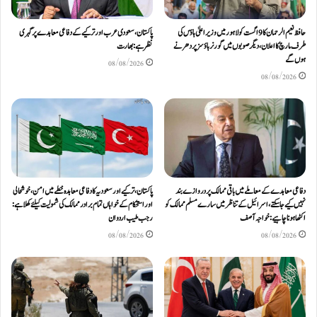
حافظ نعیم الرحمان کا 9 اگست کو لاہور میں وزیر اعلیٰ ہاؤس کی
پاکستان، سعودی عرب اور ترکیے کے دفاعی معاہدے پر گہری
طرف مارچ کا اعلان، دیگر صوبوں میں گورنر ہاؤسز پر دھرنے
نظر ہے: بھارت
ہوں گے
08/08/2026
08/08/2026
دفاعی معاہدےکے معاملے میں باقی ممالک پر دروازے بند
پاکستان، ترکیے اور سعودیہ کا دفاعی معاہدہ خطے میں امن، خوشحالی
نہیں کیے جاسکتے، اسرائیل کے تناظر میں سارے مسلم ممالک کو
اور استحکام کے خواہاں تمام برادر ممالک کی شمولیت کیلئےکھلا ہے:
اکٹھا ہونا چاہیے: خواجہ آصف
رجب طیب اردوان
08/08/2026
08/08/2026