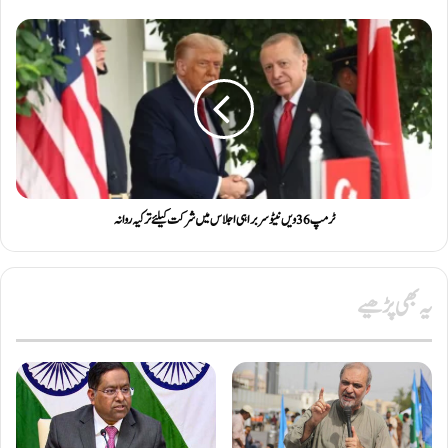
ٹرمپ 36 ویں نیٹو سربراہی اجلاس میں شرکت کیلئے ترکیہ روانہ
یہ بھی پڑھیے