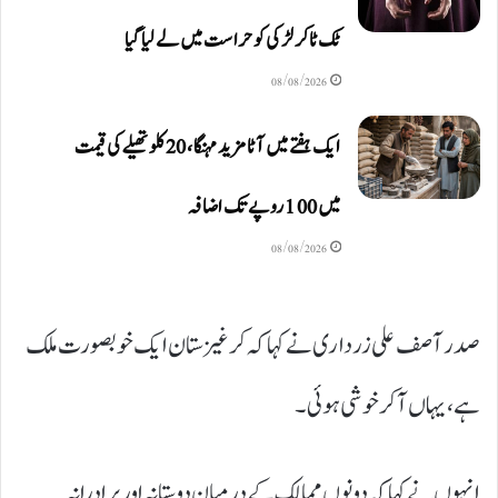
ٹک ٹاکر لڑکی کو حراست میں لے لیا گیا
08/08/2026
ایک ہفتے میں آٹا مزید مہنگا، 20 کلو تھیلے کی قیمت
میں 100 روپے تک اضافہ
08/08/2026
صدر آصف علی زرداری نے کہا کہ کرغیزستان ایک خوبصورت ملک
ہے، یہاں آ کر خوشی ہوئی۔
انہوں نے کہا کہ دونوں ممالک کے درمیان دوستانہ اور برادرانہ