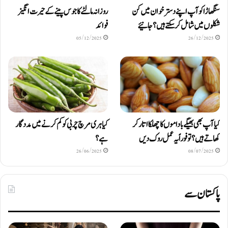
سنگھاڑا کو آپ اپنے دستر خوان میں کن
روزانہ مالٹے کا جوس پینے کے حیرت انگیز
شکلوں میں شامل کرسکتے ہیں ؟ جانیئے
فوائد
05/12/2025
26/12/2025
کیا آپ بھی بھیگے باداموں کا چھلکا اتار کر
کیا ہری مرچ چربی کو کم کرنے میں مددگار
کھاتے ہیں؟ تو فوراً یہ عمل روک دیں
ہے؟
26/06/2025
08/07/2025
پاکستان سے