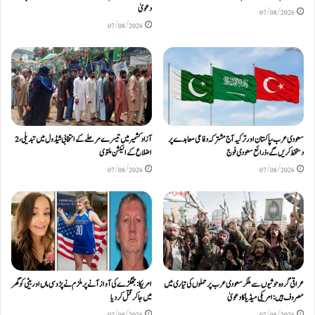
دعویٰ
07/08/2026
07/08/2026
سعودی عرب، پاکستان اور ترکیہ آج مشترکہ دفاعی معاہدے پر
آزادکشمیر میں تیسرے مرحلے کے انتخابی شیڈول میں تبدیلی، 2
دستخط کریں گے، ذرائع سعودی فوج
اضلاع کے الیکشن ملتوی
07/08/2026
07/08/2026
عراقی گروہ حوثیوں سے ملکر سعودی عرب پر حملوں کی تیاری میں
امریکا: جھگڑے کی آواز آنے پر ملزم نے پڑوسی ماں اور بیٹی کو گھر
مصروف ہیں: امریکی میڈیا کا دعویٰ
میں جا کر قتل کر دیا
07/08/2026
07/08/2026