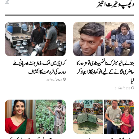
دلچسپ و حیرت انگیز
ٹِنڈ نے بائیومیٹرک ناممکن بنا دی تو مزدور کا
کراچی میں نمک، ڈیٹرجنٹ اور پانی ملے
حاضری لگانے کے لیے انوکھا جگاڑ ایجاد کر
دودھ کی فروخت کا انکشاف
لیا
30/09/2025
01/06/2026