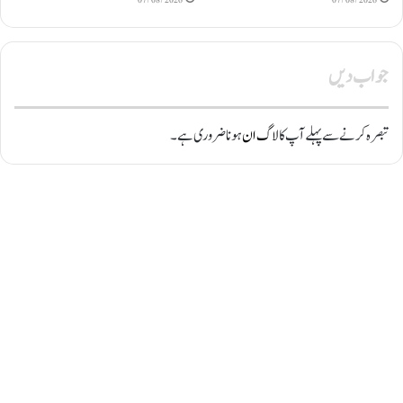
جواب دیں
تبصرہ کرنے سے پہلے آپ کا
لاگ ان
ہونا ضروری ہے۔