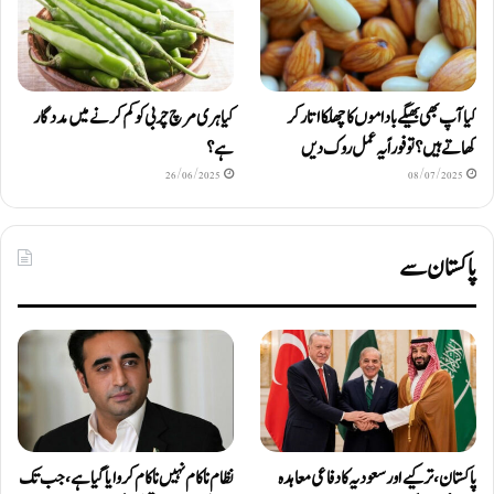
کیا آپ بھی بھیگے باداموں کا چھلکا اتار کر
کیا ہری مرچ چربی کو کم کرنے میں مددگار
کھاتے ہیں؟ تو فوراً یہ عمل روک دیں
ہے؟
26/06/2025
08/07/2025
پاکستان سے
پاکستان، ترکیے اور سعودیہ کا دفاعی معاہدہ
نظام ناکام نہیں ناکام کروایاگیا ہے، جب تک