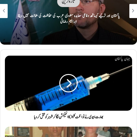
تازہ ترین
ایک پر حملہ سب پر حملہ تصور: مکہ کی سرزمین پر پاک، ترک سعودی دفاعی معاہدہ
طے
بھارت: بیوی نے ٹوائلٹ کلینر کا انجیکشن لگا کر شوہر کو قتل کردیا