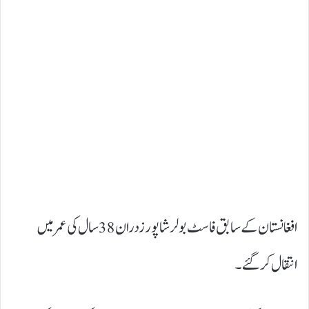
افغانستان کے سابق فاسٹ بولر شاپور زدران 38 سال کی عمر میں
انتقال کر گئے۔