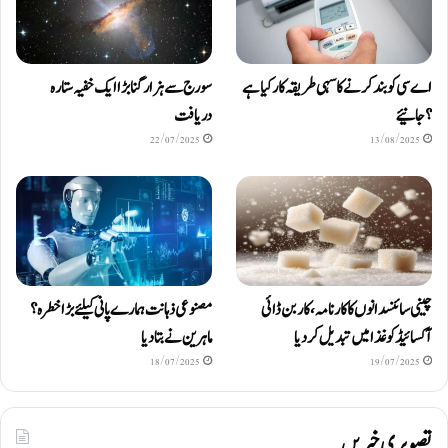
اے سی کو بند کرنے کا سہی طریقہ کار کیا ہے
سورج سے ہزار گنا بڑا ایک خفیہ ستارہ
؟ جانیئے
دریافت
22/07/2025
13/08/2025
چینی سائنسدانوں کا کارنامہ، کاربن ڈائی
مصنوعی ذہانت ہمارے پانی کیلئے بڑا خطرہ؟
آکسائیڈ کو غذا میں تبدیل کردیا
ماہرین نے بتا دیا
18/07/2025
19/07/2025
تصویری خبریں