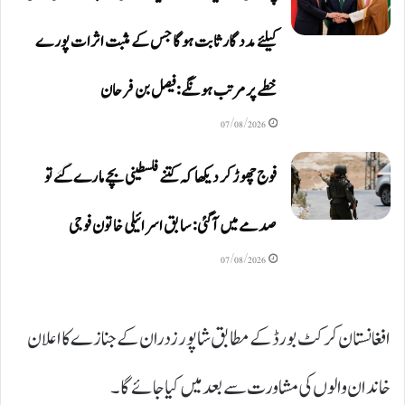
کیلئے مددگار ثابت ہوگا جس کے مثبت اثرات پورے
خطے پر مرتب ہونگے: فیصل بن فرحان
07/08/2026
فوج چھوڑ کر دیکھا کہ کتنے فلسطینی بچے مارے گئے تو
صدمے میں آگئی: سابق اسرائیلی خاتون فوجی
07/08/2026
افغانستان کرکٹ بورڈ کے مطابق شاپور زدران کے جنازے کا اعلان
خاندان والوں کی مشاورت سے بعد میں کیا جائے گا۔