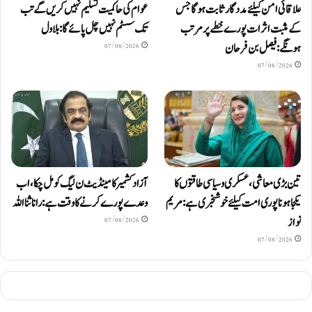
علاقائی امن کیلئے مددگار ثابت ہوگا جس
عوام کی حاکمیت تسلیم نہیں کریں گے تب
کے مثبت اثرات پورے خطے پر مرتب
تک سسٹم نہیں چل پائےگا: بلاول
ہونگے: فیصل بن فرحان
07/08/2026
07/08/2026
آزاد کشمیر کا مینڈیٹ ن لیگ کو مل چکا، اب
تین بڑی معاشی، عسکری و سیاسی طاقتوں کا
وعدے پورے کرنے کا وقت ہے: رانا ثنا اللہ
یکجا ہونا پوری امت کیلئے خوشخبری ہے: مریم
نواز
07/08/2026
07/08/2026