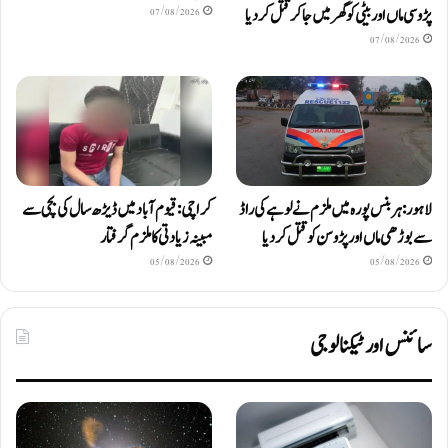
پڑوسی ماں اور بیٹی کو گھر میں جا کر قتل کر دیا
07/08/2026
07/08/2026
لاہور: ہربنس پورہ میں ملزم نے لوہے کی راڈ
کراچی: قیوم آباد میں ڈیڑھ سال کی بچی سے
سے بوڑھی ماں اور پڑوسن کو قتل کر دیا
مبینہ زیادتی کا ملزم گرفتار
05/08/2026
05/08/2026
سائنس اور ٹیکنالوجی