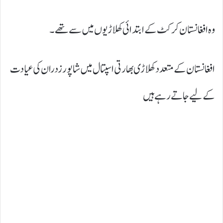
وہ افغانستان کرکٹ کے ابتدائی کھلاڑیوں میں سے تھے۔
افغانستان کے متعدد کھلاڑی بھارتی اسپتال میں شاپور زدران کی عیادت
کے لیے جاتے رہے ہیں