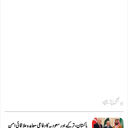
یہ بھی پڑھیے
پاکستان، ترکیے اور سعودیہ کا دفاعی معاہدہ علاقائی امن