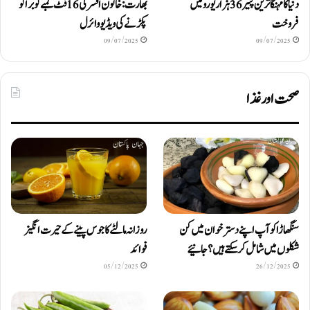
دنیا کا مہنگا ترین پنیر 36 ہزار یورو میں
بھارت: خاتون افسر کی 16 فٹ لمبے کوبرا کو
فروخت
پکڑنے کی ویڈیو وائرل
09/07/2025
09/07/2025
صحت اور غذا
سنگھاڑا کو آپ اپنے دستر خوان میں کن
روزانہ مالٹے کا جوس پینے کے حیرت انگیز
شکلوں میں شامل کرسکتے ہیں ؟ جانیئے
فوائد
05/12/2025
26/12/2025