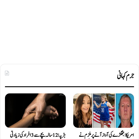
جرم کہانی
امریکا: جھگڑے کی آواز آنے پر ملزم نے
ہڑپہ: 12 سالہ بچے سے 3 افراد کی زیادتی