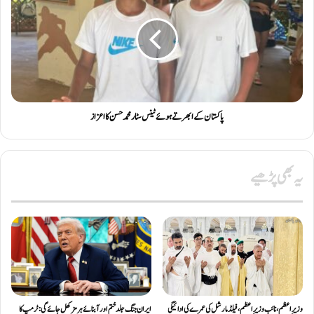
پاکستان کے ابھرتے ہوئے ٹینس سٹار محمد حسن کا اعزاز
یہ بھی پڑھیے
وزیرِاعظم، نائب وزیرِ اعظم، فیلڈ مارشل کی عمرے کی ادائیگی
ایران جنگ جلد ختم اور آبنائے ہرمز کھل جائے گی: ٹرمپ کا