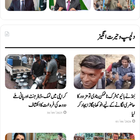
دلچسپ و حیرت انگیز
ٹِنڈ نے بائیومیٹرک ناممکن بنا دی تو مزدور کا
کراچی میں نمک، ڈیٹرجنٹ اور پانی ملے
حاضری لگانے کے لیے انوکھا جگاڑ ایجاد کر
دودھ کی فروخت کا انکشاف
لیا
30/09/2025
01/06/2026