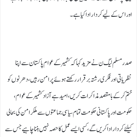
اور اس کے لیے کردار ادا کیا ہے۔
صدر مسلم لیگ ن نے مزید کہا کہ کشمیر کے عوام پاکستان سے اپنا
نظریاتی اور فکری رشتہ برقرار رکھتے ہوئے پر امن رہیں، دھرنوں کو
ختم کرکے با مقصد مذاکرات کریں، امید ہے آزاد کشمیر کے عوام،
حکومت اور پاکستانی حکومت تمام سیاسی جماعتوں سے ملکر امن کی بحالی
کیلئے کردار ادا کریں گے، کسی ایسے عمل کا حصہ نہیں بننا چاہیے جس سے