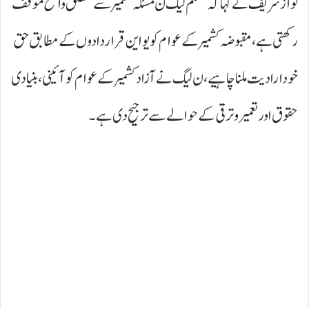
نواز شریف نے کہا کہ مسلم لیگ ن مسئلہ کشمیر سے متعلق واضح مؤقف
رکھتی ہے، مقبوضہ کشمیر کے عوام کو یو این قراردادوں کے مطابق حق
خودارادیت ملنا چاہیے، ن لیگ نے آزاد کشمیر کے عوام کو آئینی، بنیادی
حقوق اور تعمیر و ترقی کے حوالے سے ترجیح دی ہے۔