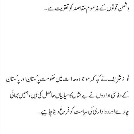
دشمن قوتوں کے مذموم مقاصد کو تقویت ملے۔
نواز شریف نے کہا کہ موجودہ حالات میں حکومت پاکستان اور پاکستان
کے دفاعی اداروں نے بے مثال کامیابیاں حاصل کی ہیں، ہمیں بھائی
چارے اور رواداری کی سیاست کو فروغ دینا چاہیے۔