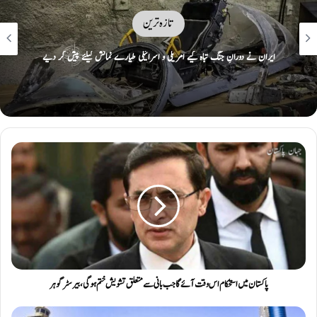
تازہ ترین
ایران نے دورانِ جنگ تباہ کیے امریکی و اسرائیلی طیارے نمائش کیلئے پیش کر دیے
پاکستان میں استحکام اس وقت آئے گا جب بانی سے متعلق تشویش ختم ہوگی، بیرسٹر گوہر