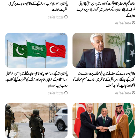
حافظ نعیم الرحمان کا 9 اگست کو لاہور میں وزیر اعلیٰ ہاؤس کی
پاکستان، سعودی عرب اور ترکیے کے دفاعی معاہدے پر گہری
طرف مارچ کا اعلان، دیگر صوبوں میں گورنر ہاؤسز پر دھرنے
نظر ہے: بھارت
ہوں گے
08/08/2026
08/08/2026
دفاعی معاہدےکے معاملے میں باقی ممالک پر دروازے بند
پاکستان، ترکیے اور سعودیہ کا دفاعی معاہدہ خطے میں امن، خوشحالی
نہیں کیے جاسکتے، اسرائیل کے تناظر میں سارے مسلم ممالک کو
اور استحکام کے خواہاں تمام برادر ممالک کی شمولیت کیلئےکھلا ہے:
اکٹھا ہونا چاہیے: خواجہ آصف
رجب طیب اردوان
08/08/2026
08/08/2026