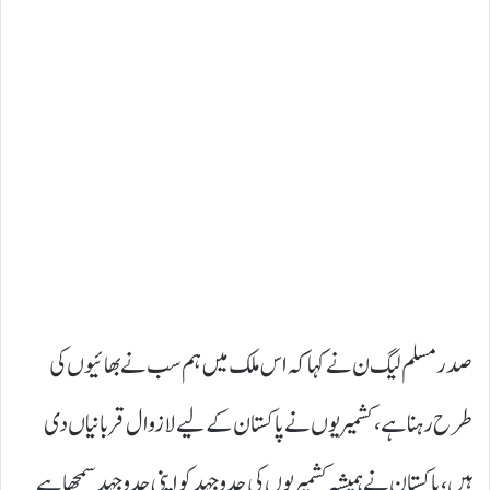
صدر مسلم لیگ ن نے کہا کہ اس ملک میں ہم سب نے بھائیوں کی
طرح رہنا ہے، کشمیریوں نے پاکستان کے لیے لازوال قربانیاں دی
ہیں، پاکستان نے ہمیشہ کشمیریوں کی جدوجہد کو اپنی جدوجہد سمجھا ہے