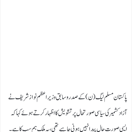
پاکستان مسلم لیگ (ن) کے صدر و سابق وزیراعظم نواز شریف نے
آزاد کشمیر کی سیاسی صورتحال پر تشویش کا اظہار کرتے ہوئے کہا کہ
ایسی صورت حال پیدا نہیں ہونی چاہیے تھی، یہ ملک ہم سب کا ہے۔