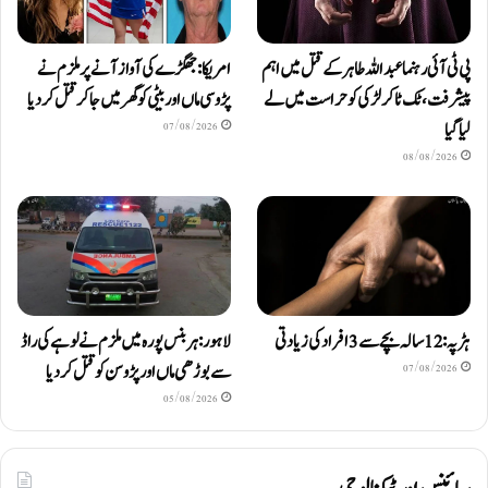
پی ٹی آئی رہنما عبداللہ طاہر کے قتل میں اہم
امریکا: جھگڑے کی آواز آنے پر ملزم نے
پیشرفت، ٹک ٹاکر لڑکی کو حراست میں لے
پڑوسی ماں اور بیٹی کو گھر میں جا کر قتل کر دیا
لیا گیا
07/08/2026
08/08/2026
ہڑپہ: 12 سالہ بچے سے 3 افراد کی زیادتی
لاہور: ہربنس پورہ میں ملزم نے لوہے کی راڈ
سے بوڑھی ماں اور پڑوسن کو قتل کر دیا
07/08/2026
05/08/2026