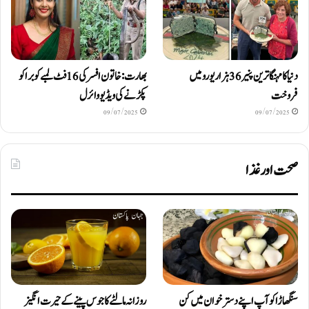
دنیا کا مہنگا ترین پنیر 36 ہزار یورو میں
بھارت: خاتون افسر کی 16 فٹ لمبے کوبرا کو
فروخت
پکڑنے کی ویڈیو وائرل
09/07/2025
09/07/2025
صحت اور غذا
سنگھاڑا کو آپ اپنے دستر خوان میں کن
روزانہ مالٹے کا جوس پینے کے حیرت انگیز