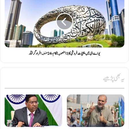
یو اے ای میں منشیات فروشی کا بڑا منصوبہ ناکام، 24 مشتبہ افراد گرفتار
یہ بھی پڑھیے