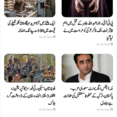
پی ٹی آئی رہنما عبداللہ طاہر کے قتل میں اہم
ایک ہفتے میں آٹا مزید مہنگا، 20 کلو تھیلے کی
پیشرفت، ٹک ٹاکر لڑکی کو حراست میں لے
قیمت میں 100 روپے تک اضافہ
لیا گیا
08/08/2026
08/08/2026
مکہ ڈیفنس ایگریمنٹ سعودی عرب،
بلوچستان: سیکیورٹی فورسز کا آپریشن رَد
پاکستان، ترکیہ کے محفوظ مستقبل کی ضمانت
الفتنہ 3، فتنہ الہندوستان کے 3 دہشت گرد
ہے: بلاول
ہلاک
08/08/2026
08/08/2026