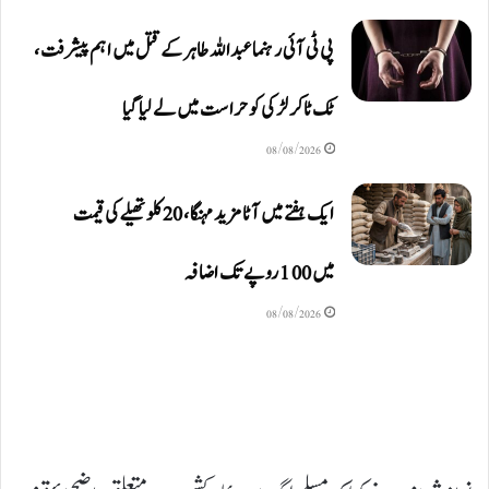
پی ٹی آئی رہنما عبداللہ طاہر کے قتل میں اہم پیشرفت،
ٹک ٹاکر لڑکی کو حراست میں لے لیا گیا
08/08/2026
ایک ہفتے میں آٹا مزید مہنگا، 20 کلو تھیلے کی قیمت
میں 100 روپے تک اضافہ
08/08/2026