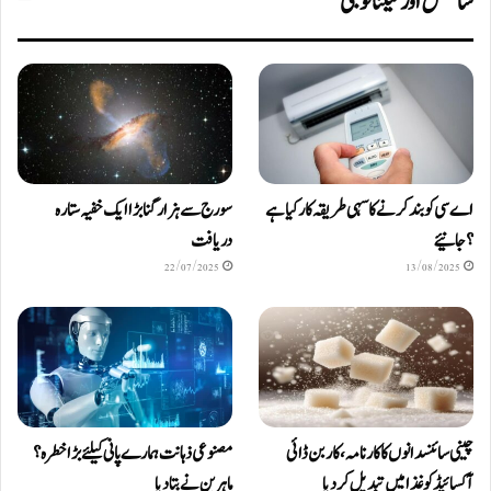
سائنس اور ٹیکنالوجی
اے سی کو بند کرنے کا سہی طریقہ کار کیا ہے
سورج سے ہزار گنا بڑا ایک خفیہ ستارہ
؟ جانیئے
دریافت
22/07/2025
13/08/2025
چینی سائنسدانوں کا کارنامہ، کاربن ڈائی
مصنوعی ذہانت ہمارے پانی کیلئے بڑا خطرہ؟
آکسائیڈ کو غذا میں تبدیل کردیا
ماہرین نے بتا دیا