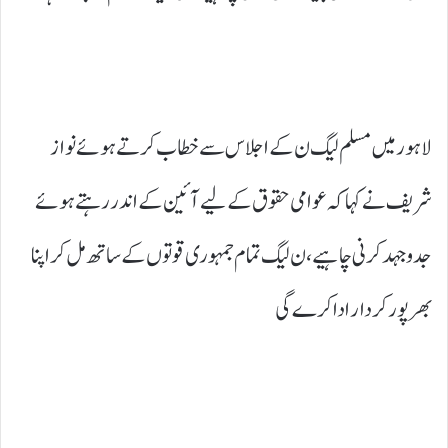
لاہور میں مسلم لیگ ن کے اجلاس سے خطاب کرتے ہوئے نواز
شریف نے کہا کہ عوامی حقوق کے لیے آئین کے اندر رہتے ہوئے
جدوجہد کرنی چاہیے، ن لیگ تمام جمہوری قوتوں کے ساتھ مل کر اپنا
بھرپور کردار ادا کرے گی