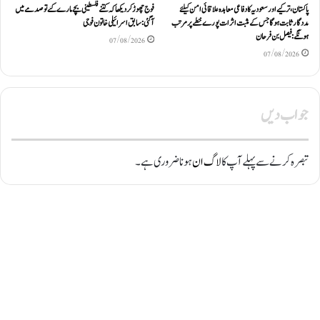
پاکستان، ترکیے اور سعودیہ کا دفاعی معاہدہ علاقائی امن کیلئے
فوج چھوڑ کر دیکھا کہ کتنے فلسطینی بچے مارے گئے تو صدمے میں
مددگار ثابت ہوگا جس کے مثبت اثرات پورے خطے پر مرتب
آگئی: سابق اسرائیلی خاتون فوجی
ہونگے: فیصل بن فرحان
07/08/2026
07/08/2026
جواب دیں
تبصرہ کرنے سے پہلے آپ کا
لاگ ان
ہونا ضروری ہے۔