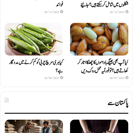
شکلوں میں شامل کرسکتے ہیں ؟ جانیئے
فوائد
05/12/2025
26/12/2025
کیا آپ بھی بھیگے باداموں کا چھلکا اتار کر
کیا ہری مرچ چربی کو کم کرنے میں مددگار
کھاتے ہیں؟ تو فوراً یہ عمل روک دیں
ہے؟
26/06/2025
08/07/2025
پاکستان سے