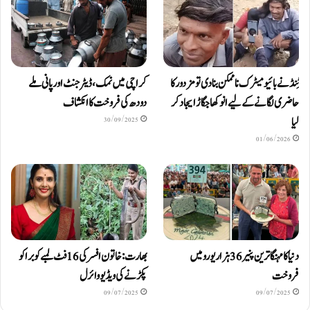
ٹِنڈ نے بائیومیٹرک ناممکن بنا دی تو مزدور کا
کراچی میں نمک، ڈیٹرجنٹ اور پانی ملے
حاضری لگانے کے لیے انوکھا جگاڑ ایجاد کر
دودھ کی فروخت کا انکشاف
لیا
30/09/2025
01/06/2026
دنیا کا مہنگا ترین پنیر 36 ہزار یورو میں
بھارت: خاتون افسر کی 16 فٹ لمبے کوبرا کو
فروخت
پکڑنے کی ویڈیو وائرل
09/07/2025
09/07/2025