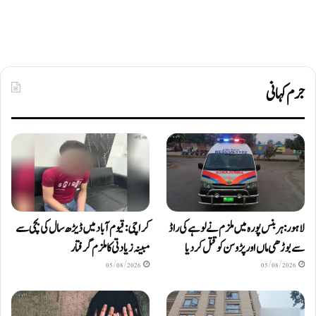
جرم کہانی
لاہور: ہربنس پورہ میں ملزم نے لوہے کی راڈ
کراچی: قیوم آباد میں ڈیڑھ سال کی بچی سے
سے بوڑھی ماں اور پڑوسن کو قتل کر دیا
مبینہ زیادتی کا ملزم گرفتار
05/08/2026
05/08/2026