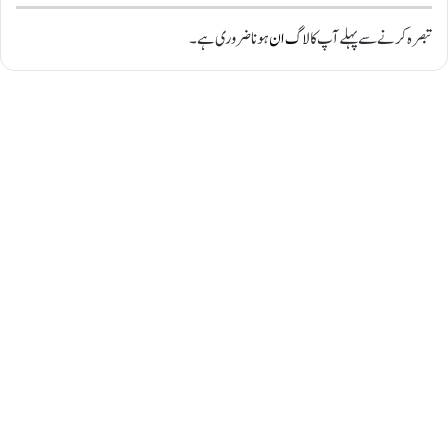
تبصرہ کرنے سے پہلے آپ کا
لاگ ان
ہونا ضروری ہے۔