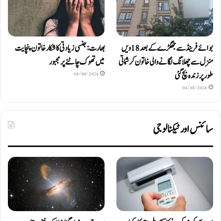
بوائے فرینڈ سے جھگڑے کے بعد 18 ویں
بھارت: جنسی زیادتی کا شکار خاتون پنچایت
منزل سے چھلانگ لگانے والی خاتون کرشماتی
میں تھوک چاٹنے پر مجبور
طور پر زندہ بچ گئی
04/08/2026
04/08/2026
سائنس اور ٹیکنالوجی