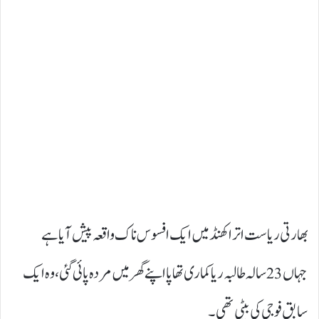
بھارتی ریاست اتراکھنڈ میں ایک افسوس ناک واقعہ پیش آیا ہے
جہاں 23 سالہ طالبہ ریا کمارى تھاپا اپنے گھر میں مردہ پائی گئی، وہ ایک
سابق فوجی کی بیٹی تھی۔