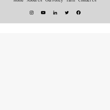
Home
About Us
Our Policy
Tariff
Contact Us
Instagram
YouTube
LinkedIn
Twitter
Facebook