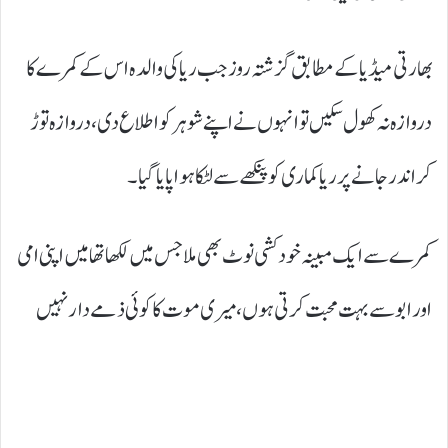
بھارتی میڈیا کے مطابق گزشتہ روز جب ریا کی والدہ اس کے کمرے کا
دروازہ نہ کھول سکیں تو انہوں نے اپنے شوہر کو اطلاع دی، دروازہ توڑ
کر اندر جانے پر ریا کماری کو پنکھے سے لٹکا ہوا پایا گیا۔
کمرے سے ایک مبینہ خودکشی نوٹ بھی ملا جس میں لکھا تھا میں اپنی امی
اور ابو سے بہت محبت کرتی ہوں، میری موت کا کوئی ذمے دار نہیں