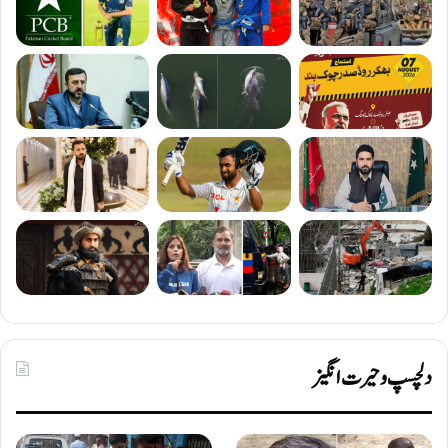
دلچسپ و حیرت انگیز