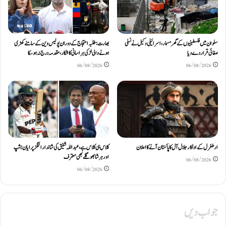
سلوان میں فلسطینیوں کے گھر مسمار، اسرائیلی وکیل نے نسلی
بھارت: طلبہ احتجاج کے دوران پولیس وین کے سامنے کھڑی
صفائی قرار دے دیا
ہونے والی لڑکی ہراسانی کا شکار، مقدمہ درج نہ ہوسکا
06/08/2026
06/08/2026
ارطغرل کے اداکار جلال آل کا پاکستان آنے کا اعلان
کلاس ہی کلاس ہے، عبد اللّٰہ شفیق کی شاندار اننگز پر ایان بشپ
اور ہرشا بھوگلے بھی معترف
06/08/2026
06/08/2026
جواب دیں