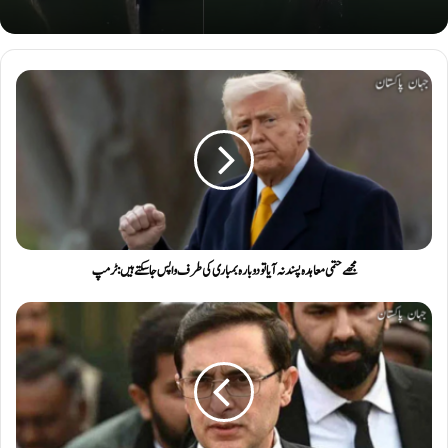
مجھے حتمی معاہدہ پسند نہ آیا تو دوبارہ بمباری کی طرف واپس جا سکتے ہیں: ٹرمپ