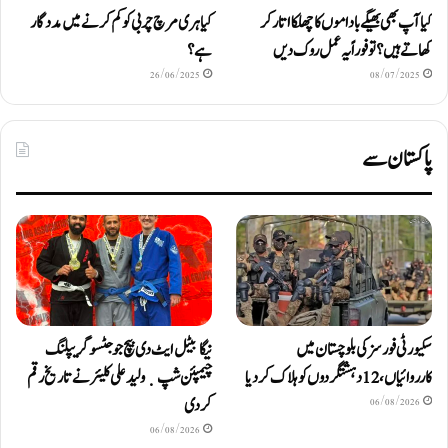
کیا آپ بھی بھیگے باداموں کا چھلکا اتار کر
کیا ہری مرچ چربی کو کم کرنے میں مددگار
کھاتے ہیں؟ تو فوراً یہ عمل روک دیں
ہے؟
26/06/2025
08/07/2025
پاکستان سے
سکیورٹی فورسز کی بلوچستان میں
نیگا بیٹل ایٹ دی بیچ جوجٹسو گریپلنگ
کارروائیاں، 12 دہشتگردوں کو ہلاک کردیا
چیمپئن شپ ٜ ولید علی کلیئر نے تاریخ رقم
کر دی
06/08/2026
06/08/2026