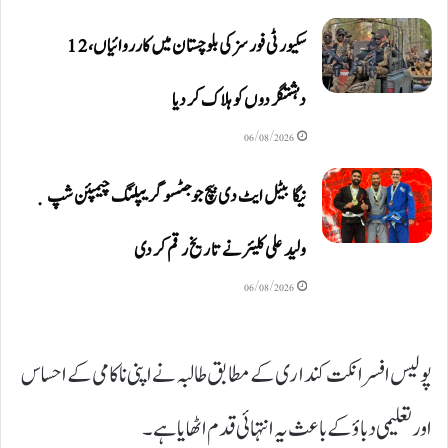
سکیورٹی فورسز کی بلوچستان میں کارروائیاں، 12
دہشتگردوں کو ہلاک کردیا
06/08/2026
نیگا بیٹل ایٹ دی بیچ جوجٹسو گریپلنگ چیمپئن شپ ٜ
ولید علی کلیئر نے تاریخ رقم کر دی
06/08/2026
پولیس افسر انکت کنداری کے مطابق طالبہ نے اپنی ناکامی کے احساس
اور تعلیمی دباؤ کے باعث یہ انتہائی قدم اٹھایا ہے۔