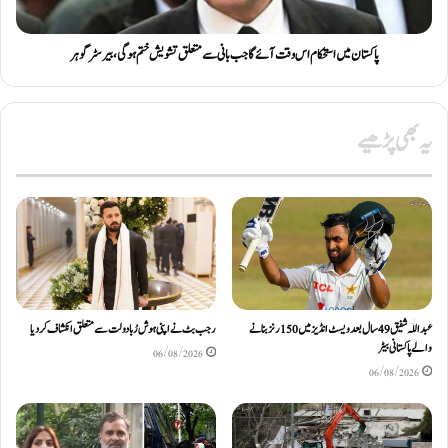
پاکستان میں استحکام اس وقت آئے گا جب بانی سے متعلق تشویش ختم ہوگی، بیرسٹر گوہر
یہ بھی پڑھیے
عبداللّٰہ شفیق 49 سال بعد ویسٹ انڈیز میں 150 رنز بنانے
رجب بٹ نے اپنی ہوش رُبا دولت سے متعلق انکشاف کردیا
والے پاکستانی بیٹر
06/08/2026
06/08/2026