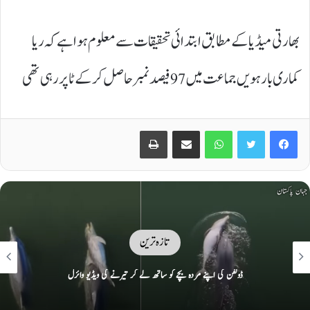
بھارتی میڈیا کے مطابق ابتدائی تحقیقات سے معلوم ہوا ہے کہ ریا
کماری بارہویں جماعت میں 97 فیصد نمبر حاصل کر کے ٹاپر رہی تھی
Print
Share via Email
WhatsApp
Twitter
Facebook
تازہ ترین
امریکا سے اشارے ملے ہیں کہ وہ وعدوں پر پھر سے عمل کیلئے تیار ہے: ایران