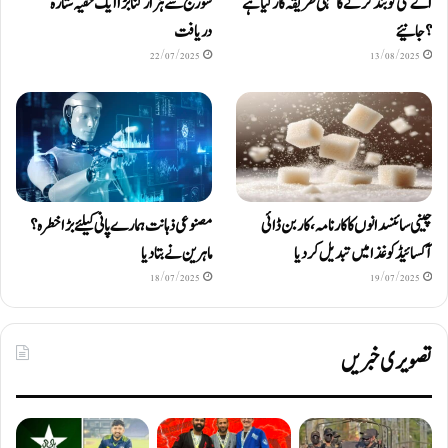
اے سی کو بند کرنے کا سہی طریقہ کار کیا ہے
سورج سے ہزار گنا بڑا ایک خفیہ ستارہ
؟ جانیئے
دریافت
22/07/2025
13/08/2025
چینی سائنسدانوں کا کارنامہ، کاربن ڈائی
مصنوعی ذہانت ہمارے پانی کیلئے بڑا خطرہ؟
آکسائیڈ کو غذا میں تبدیل کردیا
ماہرین نے بتا دیا
18/07/2025
19/07/2025
تصویری خبریں