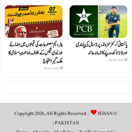
پاکستانی کرکٹر حمزہ نذر پر 2 سال کی پابندی
پٹرولیم مصنوعات کی قیمتوں میں اضافے
اور 10 لاکھ روپےکا جرمانہ عائد
اور لیوی ٹیکس کے خلاف جماعتِ اسلامی کا
ملک گیر احتجاج
06/08/2026
06/08/2026
JEHAN
© Copyright 2026, All Rights Reserved |
|
PAKISTAN