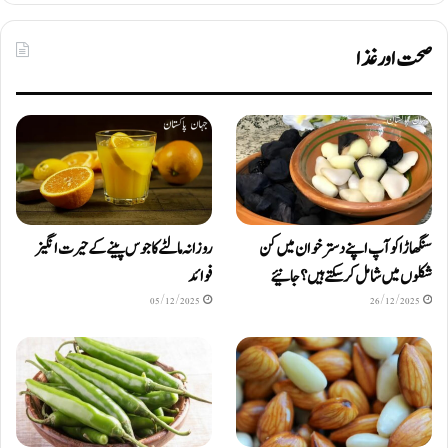
صحت اور غذا
سنگھاڑا کو آپ اپنے دستر خوان میں کن
روزانہ مالٹے کا جوس پینے کے حیرت انگیز
شکلوں میں شامل کرسکتے ہیں ؟ جانیئے
فوائد
05/12/2025
26/12/2025