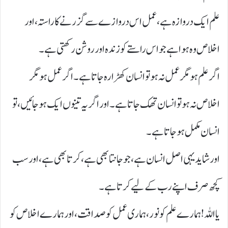
علم ایک دروازہ ہے، عمل اس دروازے سے گزرنے کا راستہ، اور
اخلاص وہ ہوا ہے جو اس راستے کو زندہ اور روشن رکھتی ہے۔
اگر علم ہو مگر عمل نہ ہو تو انسان کھڑا رہ جاتا ہے۔ اگر عمل ہو مگر
اخلاص نہ ہو تو انسان تھک جاتا ہے۔ اور اگر یہ تینوں ایک ہو جائیں، تو
انسان مکمل ہو جاتا ہے۔
اور شاید یہی اصل انسان ہے، جو جانتا بھی ہے، کرتا بھی ہے، اور سب
کچھ صرف اپنے رب کے لیے کرتا ہے۔
یا اللہ! ہمارے علم کو نور، ہماری عمل کو صداقت، اور ہمارے اخلاص کو