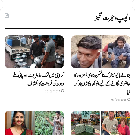
دلچسپ و حیرت انگیز
ٹِنڈ نے بائیومیٹرک ناممکن بنا دی تو مزدور کا
کراچی میں نمک، ڈیٹرجنٹ اور پانی ملے
حاضری لگانے کے لیے انوکھا جگاڑ ایجاد کر
دودھ کی فروخت کا انکشاف
لیا
30/09/2025
01/06/2026