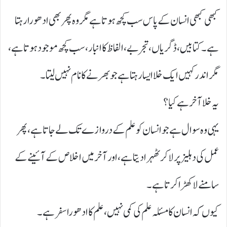
کبھی کبھی انسان کے پاس سب کچھ ہوتا ہے مگر وہ پھر بھی ادھورا رہتا
ہے۔ کتابیں، ڈگریاں، تجربے، الفاظ کا انبار، سب کچھ موجود ہوتا ہے،
مگر اندر کہیں ایک خلا ایسا رہتا ہے جو بھرنے کا نام نہیں لیتا۔
یہ خلا آخر ہے کیا؟
یہی وہ سوال ہے جو انسان کو علم کے دروازے تک لے جاتا ہے، پھر
عمل کی دہلیز پر لا کر ٹھہرا دیتا ہے، اور آخر میں اخلاص کے آئینے کے
سامنے لا کھڑا کرتا ہے۔
کیوں کہ انسان کا مسئلہ علم کی کمی نہیں، علم کا ادھورا سفر ہے۔