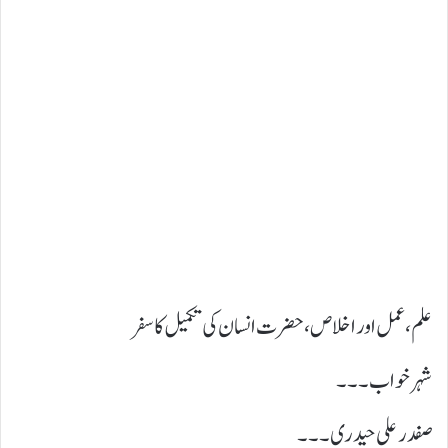
علم، عمل اور اخلاص، حضرت انسان کی تکمیل کا سفر
شہر خواب ۔۔۔
صفدر علی حیدری۔۔۔