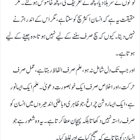
لوگوں نے سر ہلا دیا، کچھ نے تعریف کی، کچھ خاموش ہو گئے۔ مگر
حقیقت یہ ہے کہ انسان اکثر سچ کو سنتا ہے، مگر اس کے اندر اترنے
نہیں دیتا ۔ کیوں کہ سچ صرف سننے کے لیے نہیں ہوتا، وہ جینے کے لیے
ہوتا ہے۔
اور جب تک دل شامل نہ ہو، علم صرف الفاظ رہتا ہے، عمل صرف
حرکت، اور اخلاص صرف ایک خوبصورت دعویٰ۔ علم ایک ایسا نور
ہے ، ایک ایسا روشن چراغ ، جو ظاہری و باطنی اندھیروں میں انسان کو
صرف راستہ نہیں دکھاتا بلکہ پہچان عطا کرتا ہے ۔ یہ وہ شعور ہے جو
انسان کو بتاتا ہے کہ صحیح کیا ہے اور غلط کیا۔