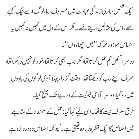
ایک شخص ساری زندگی عبادت میں مصروف رہا، لوگ اسے نیک کہتے
تھے، اس کی مثالیں دیتے تھے۔ مگر اس کے دل میں کہیں نہ کہیں یہ
احساس موجود تھا کہ ’’ میں اچھا ہوں‘‘ ۔
دوسرا شخص کم عمل کرتا تھا، مگر جب بھی کرتا تھا، خود کو نہیں دیکھتا تھا،
صرف اپنے رب کو دیکھتا تھا۔وقت گزرا، پہلا آدمی لوگوں کی یادوں
میں رہ گیا، دوسرا آدمی قبولیت کے درجے تک پہنچ گیا۔
فرق صرف نیت کا تھا۔ اسی لیے کہا گیا: عمل کے سمندر کے مقابلے
میں اخلاص کا ایک قطرہ زیادہ قیمتی ہے۔کیونکہ اخلاص وہ دروازہ ہے