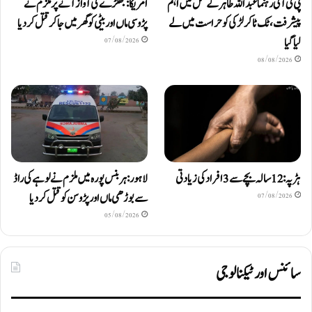
پی ٹی آئی رہنما عبداللہ طاہر کے قتل میں اہم
امریکا: جھگڑے کی آواز آنے پر ملزم نے
پیشرفت، ٹک ٹاکر لڑکی کو حراست میں لے
پڑوسی ماں اور بیٹی کو گھر میں جا کر قتل کر دیا
لیا گیا
07/08/2026
08/08/2026
ہڑپہ: 12 سالہ بچے سے 3 افراد کی زیادتی
لاہور: ہربنس پورہ میں ملزم نے لوہے کی راڈ
سے بوڑھی ماں اور پڑوسن کو قتل کر دیا
07/08/2026
05/08/2026
سائنس اور ٹیکنالوجی