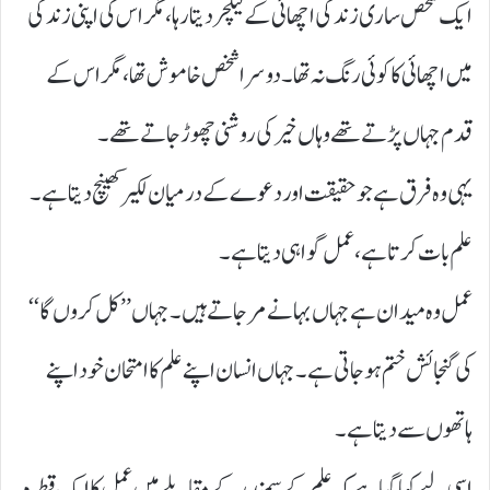
ایک شخص ساری زندگی اچھائی کے لیکچر دیتا رہا، مگر اس کی اپنی زندگی
میں اچھائی کا کوئی رنگ نہ تھا۔ دوسرا شخص خاموش تھا، مگر اس کے
قدم جہاں پڑتے تھے وہاں خیر کی روشنی چھوڑ جاتے تھے۔
یہی وہ فرق ہے جو حقیقت اور دعوے کے درمیان لکیر کھینچ دیتا ہے۔
علم بات کرتا ہے، عمل گواہی دیتا ہے ۔
عمل وہ میدان ہے جہاں بہانے مر جاتے ہیں۔ جہاں ’’ کل کروں گا‘‘
کی گنجائش ختم ہو جاتی ہے۔ جہاں انسان اپنے علم کا امتحان خود اپنے
ہاتھوں سے دیتا ہے۔
اسی لیے کہا گیا ہے کہ علم کے سمندر کے مقابلے میں عمل کا ایک قطرہ