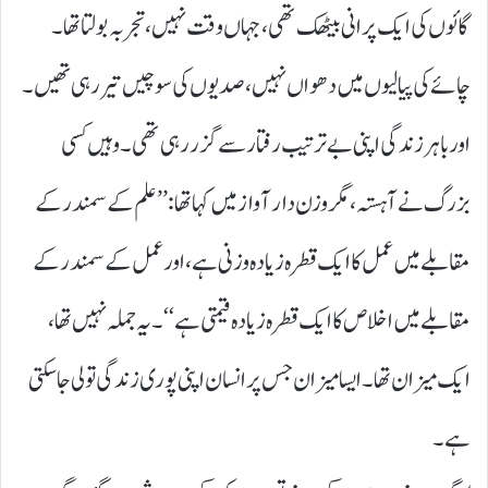
گائوں کی ایک پرانی بیٹھک تھی، جہاں وقت نہیں، تجربہ بولتا تھا۔
چائے کی پیالیوں میں دھواں نہیں، صدیوں کی سوچیں تیر رہی تھیں۔
اور باہر زندگی اپنی بے ترتیب رفتار سے گزر رہی تھی۔ وہیں کسی
بزرگ نے آہستہ، مگر وزن دار آواز میں کہا تھا: ’’ علم کے سمندر کے
مقابلے میں عمل کا ایک قطرہ زیادہ وزنی ہے، اور عمل کے سمندر کے
مقابلے میں اخلاص کا ایک قطرہ زیادہ قیمتی ہے‘‘۔ یہ جملہ نہیں تھا،
ایک میزان تھا۔ ایسا میزان جس پر انسان اپنی پوری زندگی تولی جا سکتی
ہے۔