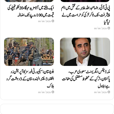
پی ٹی آئی رہنما عبداللہ طاہر کے قتل میں اہم
ایک ہفتے میں آٹا مزید مہنگا، 20 کلو تھیلے کی
پیشرفت، ٹک ٹاکر لڑکی کو حراست میں لے
قیمت میں 100 روپے تک اضافہ
لیا گیا
08/08/2026
08/08/2026
مکہ ڈیفنس ایگریمنٹ سعودی عرب،
بلوچستان: سیکیورٹی فورسز کا آپریشن رَد
پاکستان، ترکیہ کے محفوظ مستقبل کی ضمانت
الفتنہ 3، فتنہ الہندوستان کے 3 دہشت گرد
ہے: بلاول
ہلاک
08/08/2026
08/08/2026