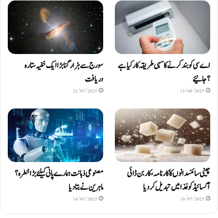
اے سی کو بند کرنے کا سہی طریقہ کار کیا ہے
سورج سے ہزار گنا بڑا ایک خفیہ ستارہ
؟ جانیئے
دریافت
22/07/2025
13/08/2025
چینی سائنسدانوں کا کارنامہ، کاربن ڈائی
مصنوعی ذہانت ہمارے پانی کیلئے بڑا خطرہ؟
آکسائیڈ کو غذا میں تبدیل کردیا
ماہرین نے بتا دیا
18/07/2025
19/07/2025