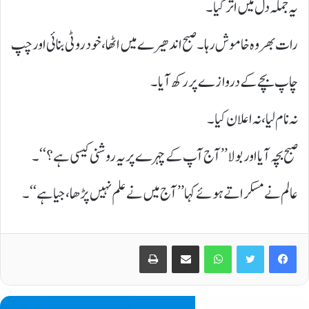
یہ جملہ دل میں اتر گیا۔
رات بھر وہ خاموش رہا۔ صبح اندھیرے میں اٹھا، خود روٹی بنائی اور چپ
چاپ بچے کے دروازے پر رکھ آیا۔
نہ نام لیا، نہ اعلان کیا۔
صبح بچہ آیا اور بولا ’’ آج آپ کے چہرے پر یہ روشنی کیسی ہے؟‘‘۔
عالم نے مسکراتے ہوئے کہا ’’ آج میں نے علم نہیں پڑھا، جیا ہے‘‘۔
Print
Share via Email
WhatsApp
Twitter
Facebook