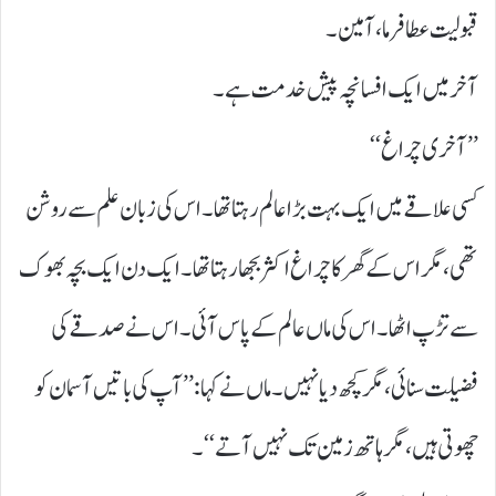
قبولیت عطا فرما، آمین ۔
آخر میں ایک افسانچہ پیش خدمت ہے۔
’’ آخری چراغ‘‘
کسی علاقے میں ایک بہت بڑا عالم رہتا تھا۔ اس کی زبان علم سے روشن
تھی، مگر اس کے گھر کا چراغ اکثر بجھا رہتا تھا۔ ایک دن ایک بچہ بھوک
سے تڑپ اٹھا۔ اس کی ماں عالم کے پاس آئی۔ اس نے صدقے کی
فضیلت سنائی، مگر کچھ دیا نہیں۔ ماں نے کہا: ’’آپ کی باتیں آسمان کو
چھوتی ہیں، مگر ہاتھ زمین تک نہیں آتے‘‘۔