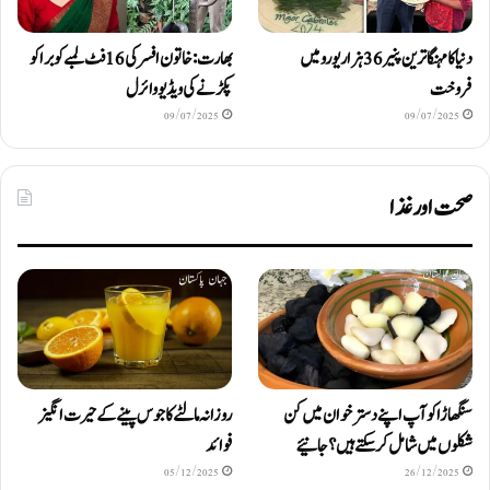
دنیا کا مہنگا ترین پنیر 36 ہزار یورو میں
بھارت: خاتون افسر کی 16 فٹ لمبے کوبرا کو
فروخت
پکڑنے کی ویڈیو وائرل
09/07/2025
09/07/2025
صحت اور غذا
سنگھاڑا کو آپ اپنے دستر خوان میں کن
روزانہ مالٹے کا جوس پینے کے حیرت انگیز
شکلوں میں شامل کرسکتے ہیں ؟ جانیئے
فوائد
05/12/2025
26/12/2025