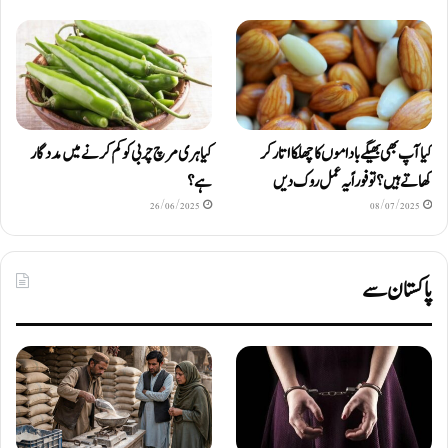
کیا آپ بھی بھیگے باداموں کا چھلکا اتار کر
کیا ہری مرچ چربی کو کم کرنے میں مددگار
کھاتے ہیں؟ تو فوراً یہ عمل روک دیں
ہے؟
26/06/2025
08/07/2025
پاکستان سے