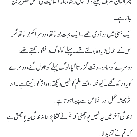
پھر انسان صرف جینے والا نہیں رہتا، بلکہ انسانیت کی مکمل تصویر بن
جاتا ہے۔
ایک بستی میں دو آدمی تھے۔ ایک بہت بولتا تھا، دوسرا کم بولتا تھا مگر
اس کے اعمال زیادہ بولتے تھے۔ پہلے کو لوگ دانشور کہتے تھے،
دوسرے کو سادہ۔ وقت گزرتا گیا، لوگ پہلے کو بھول گئے، دوسرے
کو یاد رکھ گئے۔ کیونکہ وقت علم کو نہیں دیکھتا، وہ اثر کو دیکھتا ہے۔ اور
اثر ہمیشہ عمل اور اخلاص سے پیدا ہوتا ہے۔
زندگی آخر میں یہ نہیں پوچھتی کہ تم نے کتنا پڑھا، زندگی یہ پوچھتی ہے
کہ تم نے کتنا بدلا۔