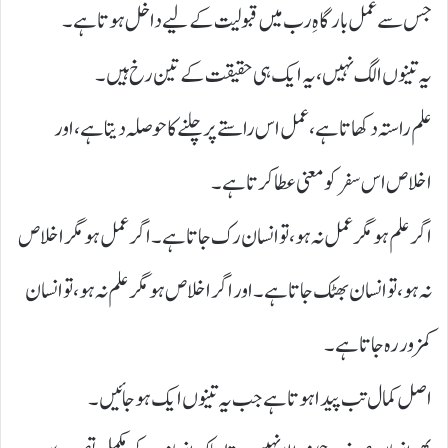
جس سے عمل بارگاہِ رب میں قبولیت کے لیے داخل ہوتا ہے۔
یہ تینوں الگ نہیں، یہ ایک ہی حقیقت کے تین رخ ہیں۔
علم راستہ دکھاتا ہے، عمل اس راستے پر چلنے کا حوصلہ دیتا ہے، اور
اخلاص اس سفر کو معنی عطا کرتا ہے۔
اگر علم ہو مگر عمل نہ ہو، تو انسان رک جاتا ہے۔ اگر عمل ہو مگر اخلاص
نہ ہو، تو انسان بھٹک جاتا ہے۔ اور اگر اخلاص ہو مگر علم نہ ہو، تو انسان
کمزور رہ جاتا ہے۔
اصل کمال تب پیدا ہوتا ہے جب یہ تینوں ایک ہو جائیں۔