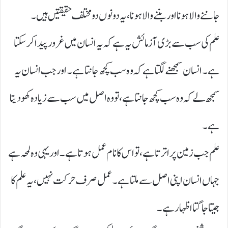
جاننے والا ہونا اور بننے والا ہونا، یہ دونوں دو مختلف حقیقتیں ہیں۔
علم کی سب سے بڑی آزمائش یہ ہے کہ یہ انسان میں غرور پیدا کر سکتا
ہے۔ انسان سمجھنے لگتا ہے کہ وہ سب کچھ جانتا ہے۔ اور جب انسان یہ
سمجھ لے کہ وہ سب کچھ جانتا ہے، تو وہ اصل میں سب سے زیادہ کھو دیتا
ہے۔
علم جب زمین پر اترتا ہے، تو اس کا نام عمل ہوتا ہے۔ اور یہی وہ لمحہ ہے
جہاں انسان اپنی اصل سے ملتا ہے ۔ عمل صرف حرکت نہیں، یہ علم کا
جیتا جاگتا اظہار ہے۔