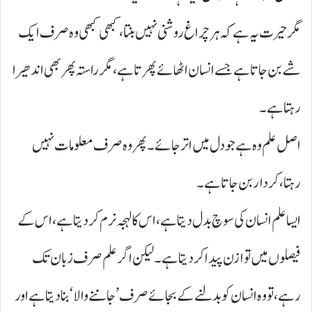
مگر حیرت یہ ہے کہ ہر چراغ روشنی نہیں بنتا، کبھی کبھی وہ صرف ایک
شے بن جاتا ہے جسے انسان اٹھائے پھرتا ہے، مگر راستہ پھر بھی اندھیرا
رہتا ہے۔
اصل علم وہ ہے جو دل میں اتر جائے ۔ پھر وہ صرف معلومات نہیں
رہتا، کردار بن جاتا ہے۔
ایسا علم انسان کی سوچ بدل دیتا ہے ، اس کا لہجہ نرم کر دیتا ہے ، اس کے
فیصلوں میں توازن پیدا کر دیتا ہے۔ لیکن اگر علم صرف زبان تک
رہے، تو وہ انسان کو بدلنے کے بجائے صرف ’ جاننے والا‘ بنا دیتا ہے اور