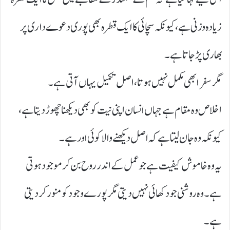
زیادہ وزنی ہے، کیونکہ سچائی کا ایک قطرہ بھی پوری دعوے داری پر
بھاری پڑ جاتا ہے۔
مگر سفر ابھی مکمل نہیں ہوتا، اصل تکمیل یہاں آتی ہے۔
اخلاص وہ مقام ہے جہاں انسان اپنی نیت کو بھی دیکھنا چھوڑ دیتا ہے،
کیونکہ وہ جان لیتا ہے کہ اصل دیکھنے والا کوئی اور ہے۔
یہ وہ خاموش کیفیت ہے جو عمل کے اندر روح بن کر موجود ہوتی
ہے۔ وہ روشنی جو دکھائی نہیں دیتی مگر پورے وجود کو منور کر دیتی
ہے۔