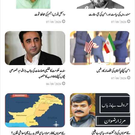
سمندروں کی سیاست اور امن کی نئی سفارت
وائٹل فورس: جسم کی محافظ قوت
07/08/2026
07/08/2026
امن کیلئے پاکستان کی مخلصانہ کاوشیں
سندھ حکومت کا تعلیمی اصلاحات کی جانب بڑا قدم، خصوصی
بچوں کیلئے44 ارب کا منصوبہ
07/08/2026
06/08/2026
نئے صوبوں کی بازگشت اور سیاسی بے یقینی
نئے صوبوں کا فارمولا: سیاسی نقشہ بدلے گا یا معاشی تقدیر؟