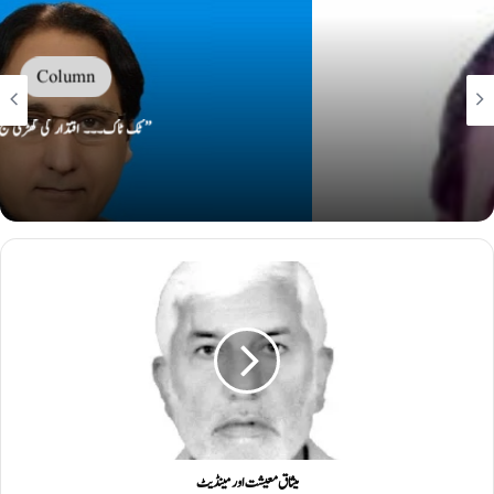
Column
’’ ٹک ٹاک۔۔۔ اقتدار کی گھڑی بج چکی
میثاق معیشت اور مینڈیٹ