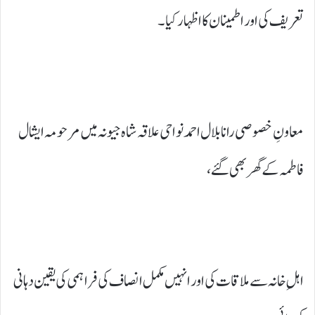
تعریف کی اور اطمینان کا اظہار کیا۔
معاونِ خصوصی رانا بلال احمد نواحی علاقہ شاہ جیونہ میں مرحومہ ایشال
فاطمہ کے گھر بھی گئے،
اہلِ خانہ سے ملاقات کی اور انہیں مکمل انصاف کی فراہمی کی یقین دہانی