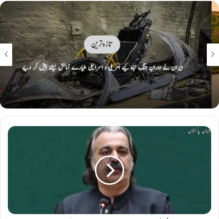
تازہ ترین
ایران نے دورانِ جنگ تباہ کیے امریکی و اسرائیلی طیارے نمائش کیلئے پیش کر دیے