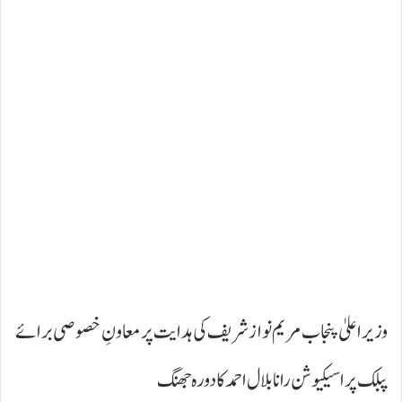
وزیر اعلیٰ پنجاب مریم نواز شریف کی ہدایت پر معاونِ خصوصی برائے
پبلک پراسیکیوشن رانا بلال احمد کا دورہ جھنگ