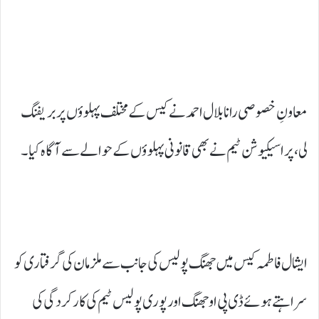
معاونِ خصوصی رانا بلال احمد نے کیس کے مختلف پہلوؤں پر بریفنگ
لی، پراسیکیوشن ٹیم نے بھی قانونی پہلوؤں کے حوالے سے آگاہ کیا۔
ایشال فاطمہ کیس میں جھنگ پولیس کی جانب سے ملزمان کی گرفتاری کو
سراہتے ہوئے ڈی پی او جھنگ اور پوری پولیس ٹیم کی کارکردگی کی