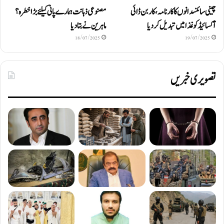
چینی سائنسدانوں کا کارنامہ، کاربن ڈائی
مصنوعی ذہانت ہمارے پانی کیلئے بڑا خطرہ؟
آکسائیڈ کو غذا میں تبدیل کردیا
ماہرین نے بتا دیا
18/07/2025
19/07/2025
تصویری خبریں