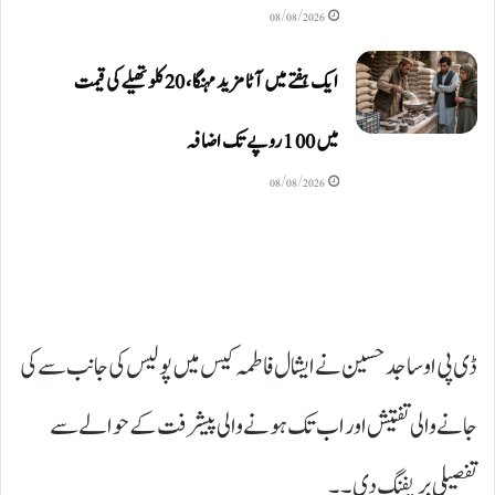
08/08/2026
ایک ہفتے میں آٹا مزید مہنگا، 20 کلو تھیلے کی قیمت
میں 100 روپے تک اضافہ
08/08/2026
ڈی پی او ساجد حسین نے ایشال فاطمہ کیس میں پولیس کی جانب سے کی
جانے والی تفتیش اور اب تک ہونے والی پیشرفت کے حوالے سے
تفصیلی بریفنگ دی۔۔