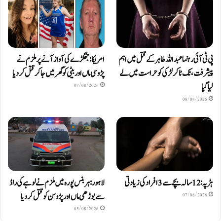
پی ٹی آئی رہنما عبداللہ طاہر کے قتل میں اہم
امریکا: جھگڑے کی آواز آنے پر ملزم نے
پیشرفت، ٹک ٹاکر لڑکی کو حراست میں لے
پڑوسی ماں اور بیٹی کو گھر میں جا کر قتل کر دیا
لیا گیا
07/08/2026
08/08/2026
ہڑپہ: 12 سالہ بچے سے 3 افراد کی زیادتی
لاہور: ہربنس پورہ میں ملزم نے لوہے کی راڈ
سے بوڑھی ماں اور پڑوسن کو قتل کر دیا
07/08/2026
05/08/2026