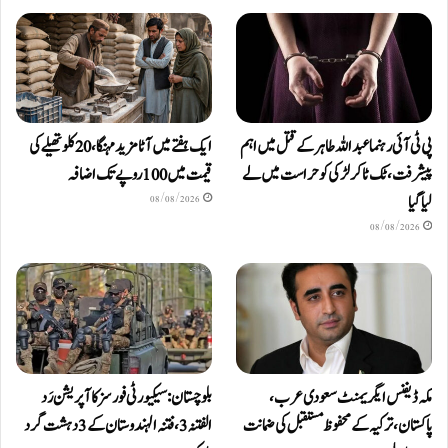
پی ٹی آئی رہنما عبداللہ طاہر کے قتل میں اہم
ایک ہفتے میں آٹا مزید مہنگا، 20 کلو تھیلے کی
پیشرفت، ٹک ٹاکر لڑکی کو حراست میں لے
قیمت میں 100 روپے تک اضافہ
لیا گیا
08/08/2026
08/08/2026
مکہ ڈیفنس ایگریمنٹ سعودی عرب،
بلوچستان: سیکیورٹی فورسز کا آپریشن رَد
پاکستان، ترکیہ کے محفوظ مستقبل کی ضمانت
الفتنہ 3، فتنہ الہندوستان کے 3 دہشت گرد