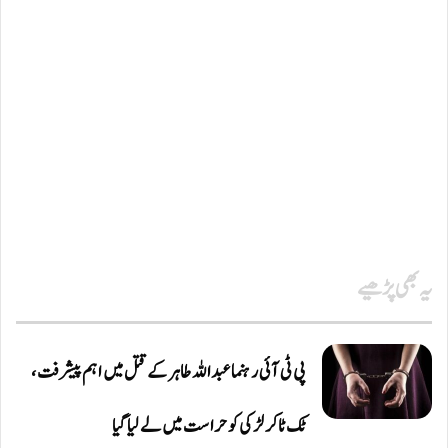
یہ بھی پڑھیے
پی ٹی آئی رہنما عبداللہ طاہر کے قتل میں اہم پیشرفت،
ٹک ٹاکر لڑکی کو حراست میں لے لیا گیا