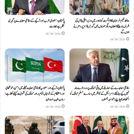
حافظ نعیم الرحمان کا 9 اگست کو لاہور میں وزیر اعلیٰ ہاؤس کی
پاکستان، سعودی عرب اور ترکیے کے دفاعی معاہدے پر گہری
طرف مارچ کا اعلان، دیگر صوبوں میں گورنر ہاؤسز پر دھرنے
نظر ہے: بھارت
ہوں گے
08/08/2026
08/08/2026
دفاعی معاہدےکے معاملے میں باقی ممالک پر دروازے بند
پاکستان، ترکیے اور سعودیہ کا دفاعی معاہدہ خطے میں امن، خوشحالی
نہیں کیے جاسکتے، اسرائیل کے تناظر میں سارے مسلم ممالک کو
اور استحکام کے خواہاں تمام برادر ممالک کی شمولیت کیلئےکھلا ہے:
اکٹھا ہونا چاہیے: خواجہ آصف
رجب طیب اردوان
08/08/2026
08/08/2026