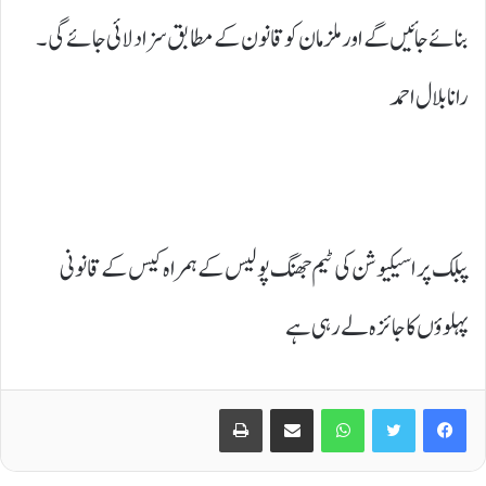
بنائے جائیں گے اور ملزمان کو قانون کے مطابق سزا دلائی جائے گی۔
رانا بلال احمد
پبلک پراسیکیوشن کی ٹیم جھنگ پولیس کے ہمراہ کیس کے قانونی
پہلوؤں کا جائزہ لے رہی ہے
Print
Share via Email
WhatsApp
Twitter
Facebook