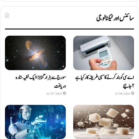
سائنس اور ٹیکنالوجی
اے سی کو بند کرنے کا سہی طریقہ کار کیا ہے
سورج سے ہزار گنا بڑا ایک خفیہ ستارہ
؟ جانیئے
دریافت
22/07/2025
13/08/2025