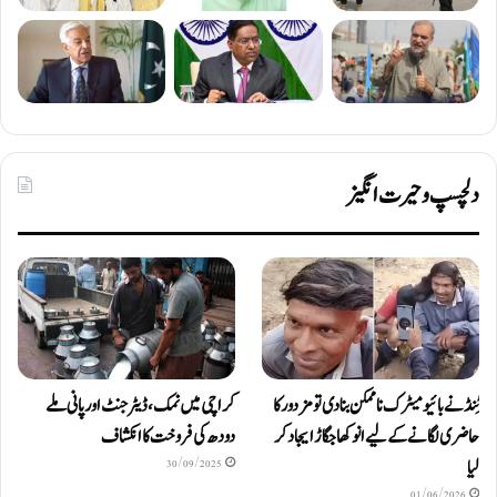
دلچسپ و حیرت انگیز
ٹِنڈ نے بائیومیٹرک ناممکن بنا دی تو مزدور کا
کراچی میں نمک، ڈیٹرجنٹ اور پانی ملے
حاضری لگانے کے لیے انوکھا جگاڑ ایجاد کر
دودھ کی فروخت کا انکشاف
لیا
30/09/2025
01/06/2026