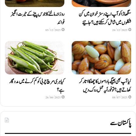
سنگھاڑا کو آپ اپنے دستر خوان میں کن
روزانہ مالٹے کا جوس پینے کے حیرت انگیز
شکلوں میں شامل کرسکتے ہیں ؟ جانیئے
فوائد
05/12/2025
26/12/2025
کیا آپ بھی بھیگے باداموں کا چھلکا اتار کر
کیا ہری مرچ چربی کو کم کرنے میں مددگار
کھاتے ہیں؟ تو فوراً یہ عمل روک دیں
ہے؟
26/06/2025
08/07/2025
پاکستان سے