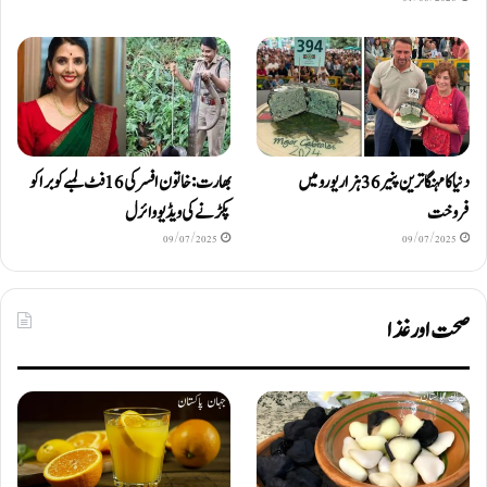
دنیا کا مہنگا ترین پنیر 36 ہزار یورو میں
بھارت: خاتون افسر کی 16 فٹ لمبے کوبرا کو
فروخت
پکڑنے کی ویڈیو وائرل
09/07/2025
09/07/2025
صحت اور غذا