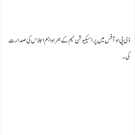
ڈی پی او آفس میں پراسیکیوشن ٹیم کے ہمراہ اہم اجلاس کی صدارت
کی۔