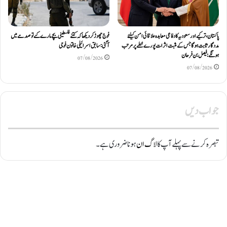
پاکستان، ترکیے اور سعودیہ کا دفاعی معاہدہ علاقائی امن کیلئے
فوج چھوڑ کر دیکھا کہ کتنے فلسطینی بچے مارے گئے تو صدمے میں
مددگار ثابت ہوگا جس کے مثبت اثرات پورے خطے پر مرتب
آگئی: سابق اسرائیلی خاتون فوجی
ہونگے: فیصل بن فرحان
07/08/2026
07/08/2026
جواب دیں
تبصرہ کرنے سے پہلے آپ کا
لاگ ان
ہونا ضروری ہے۔