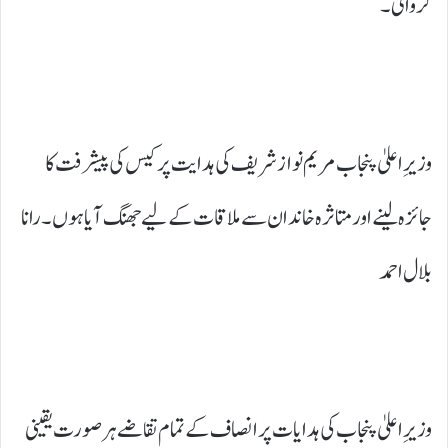
کروائی۔
وزیرِ اعلیٰ پنجاب مریم نواز شریف کی ہدایت پر کیس کی پیشرفت کا
جائزہ لینے اور متاثرہ خاندان سے ملاقات کے لیے جھنگ آیا ہوں۔رانا
بلال احمد
وزیرِ اعلیٰ پنجاب کی ہدایات پر انصاف کے تمام تقاضے ہر صورت یقینی