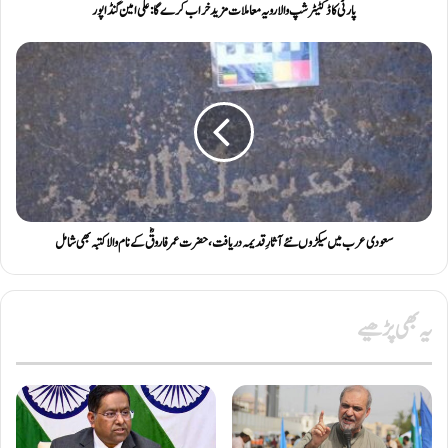
پارٹی کا ڈکٹیٹر شپ والا رویہ معاملات مزید خراب کرے گا: علی امین گنڈاپور
سعودی عرب میں سیکڑوں نئے آثارِ قدیمہ دریافت، حضرت عمر فاروقؓ کے نام والا کتبہ بھی شامل
یہ بھی پڑھیے