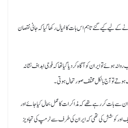
انے کے لیے کیے گئے تاہم اس بات کاخیال رکھا گیا کہ جانی نقصان
وانہ ہوئے تو ایران کو آگاہ کردیا گیا تھا کہ فوجی اہداف نشانہ
ک ہوتے تو آج بالکل مختلف صورتحال ہوتی۔
ان سے بات کر رہے تھے کہ مذاکرات کا عمل بحال کیا جائے اور
ے ایک اورکوشش کی تھی کہ ایران کی طرف سے ٹرمپ کی تجاویز