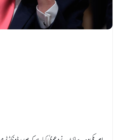
امریکی ویب سائٹ نے دعویٰ کیا ہے کہ صدر ڈونکڈ ٹرمپ