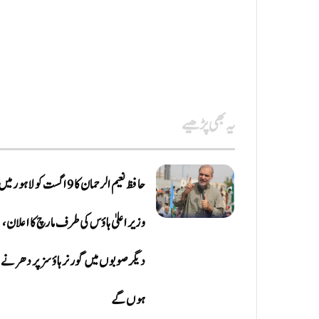
یہ بھی پڑھیے
حافظ نعیم الرحمان کا 9 اگست کو لاہور می
وزیر اعلیٰ ہاؤس کی طرف مارچ کا اعلان،
دیگر صوبوں میں گورنر ہاؤسز پر دھرنے
ہوں گے