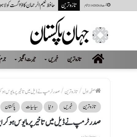
تازہ ترین
حافظ نعیم الرحمان کا 9 اگست کو لاہور میں وزیر اعلیٰ ہاؤس کی طرف مارچ کا اعلان، دیگر صوبوں میں گورنر ہاؤسز پر دھرنے ہوں گے
اگست 8, 2026 2:14 شام
صفحہ
تازہ ترین
خبریں
حیرت انگیز
جرم 
اول
صفحہ اول
/
تازہ ترین
/
صدر ٹرمپ نے ڈیل میں تاخیر پر مایوس ہوکر ای
تازہ ترین
خبریں
دنیا
سیاسیات
پاکستان
صدر ٹرمپ نے ڈیل میں تاخیر پر مایوس ہوکر ایرا