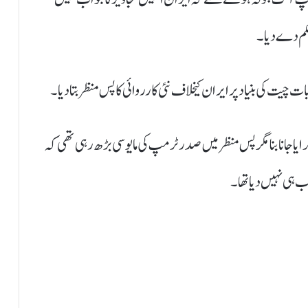
حکم دے دیا۔
ر گرایا جانا بنا مگر پس منظر میں صدر ٹرمپ کی مایوسی بڑھ رہی تھی کہ