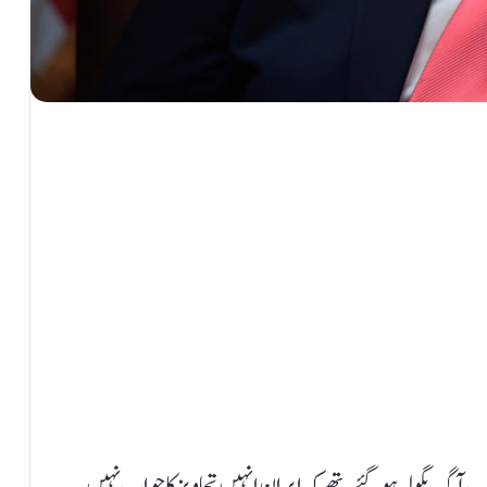
 آگ بگولہ ہوگئے تھےکہ ایران انہیں تجاویز کاجواب نہیں