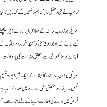
ٹرمپ نے نئی دھمکی دی کہ ہم دیکھیں گے کہ ڈیل کا کیا
امریکی نیوز ویب سائٹ کے مطابق ایران سے ڈیل پچھلے م
کیے جانے کے باوجود 29 مئی کو سیچو
آبنائے ہرمز کھولنے سے متعلق مفاہمت کی یادداشت کے
امریکی نیوز ویب سائٹ کا کہنا ہے کہ ایک شرط یورینئ
ٹیکس نہ لینے سے متعلق تھی۔بدلے میں صدر ٹرمپ یوری
نگرانی میں ہونے کی اجازت دینے کے لیے تیار تھے۔جس پر