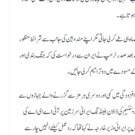
 ہوتا ہے۔
اہ ہی طے کرلی جاتی مگر اپنے مندوبین کی جانب سے شرائط منظور
ئشن روم میٹنگ کے بعد صدر ٹرمپ نے ایران سے درخواست کی کہ جنگ بندی اور
 مسودے میں دو ترامیم کرلی جائیں۔
یم افزودگی میں کمی اور دوسری ہرمز سےگزرنے والے جہازوں سے
نئیم کی ڈاؤن بلینڈنگ ایرانی سرزمین پر آئی اے ای اے کی
 ایرانی وزیرخارجہ نے کہا تھا کہ ردعمل کیلئے انہیں چار سے