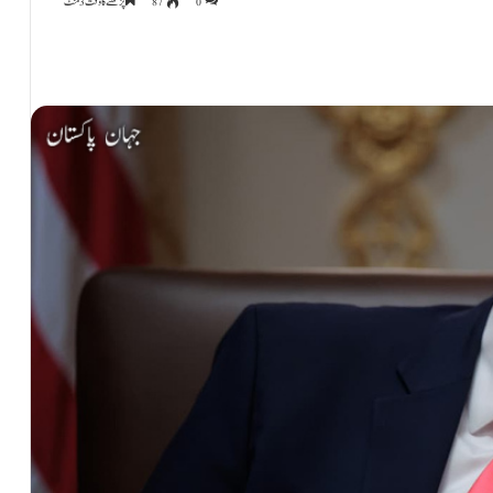
0
87
پڑھنے کا وقت 3 منٹ