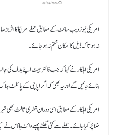
08/08/2026
امریکی نیوز ویب سائٹ کے مطابق حملے امریکا کا اثر بڑھ
نہ ہو تاکہ ڈیل کا امکان ختم نہ ہوجائے۔
امریکی اہلکار نے کہا کہ جب فائٹر جیٹ اپنے ہدف کی جانب ر
بنائے جائیں گے اور یہ بھی کہ اگر اپاچی کے پائلٹ ہلا
امریکی اہلکار کے مطابق اسی دوران قطری ثالث بھی تہر
خلا پُر کیا جائے۔حملے سے کئی گھنٹےپہلے وائٹ ہاؤس ن