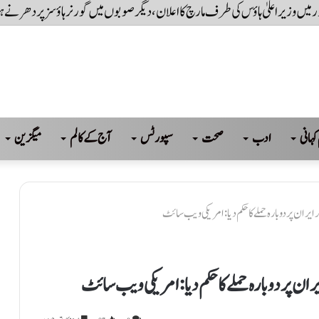
کہانی
ادب
صحت
سپورٹس
آج کے کالم
میگزین
ران پر دوبارہ حملے کا حکم دیا: امریکی ویب سائٹ
ن پر دوبارہ حملے کا حکم دیا: امریکی ویب سائٹ