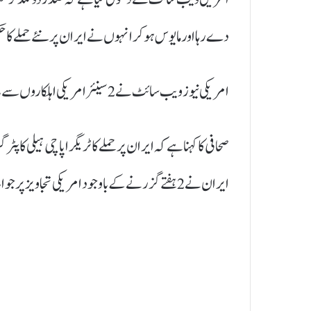
دے رہا اور مایوس ہوکر انہوں نے ایران پر نئے حملےکا 
امریکی نیوز ویب سائٹ نے 2 سینئرامریکی اہلکاروں سے بات چیت کی بنیاد پر ایران کیخلاف نئی کارروائی کا پس منظر بتادیا۔
صحافی کا کہنا ہےکہ ایران پر حملے کا ٹریگر اپاچی ہیلی کاپٹ
ایران نے 2 ہفتے گزرنے کے باوجود امریکی تجاویز پر جواب ہی نہیں دیا تھا۔