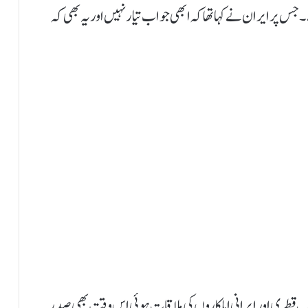
جس پر ایران نے کہا تھا کہ ابھی جواب تیار نہیں اور یہ بھی کہ
قطری اور ایرانی اہلکاروں کی ملاقات ہوئی اس وقت بھی صدر