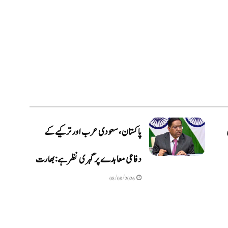
ں
پاکستان، سعودی عرب اور ترکیے کے
دفاعی معاہدے پر گہری نظر ہے: بھارت
08/08/2026