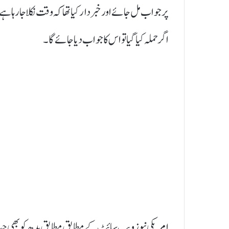
پرجواب مل جائے اور خبردارکیا تھاکہ وقت نکلا جارہا ہے۔
اگر حملہ کیا گیا تو اس کا جواب دیا جائےگا۔
امریکی نیوز ویب سائٹ کے مطابق مطابق بدھ کوبھی جب 