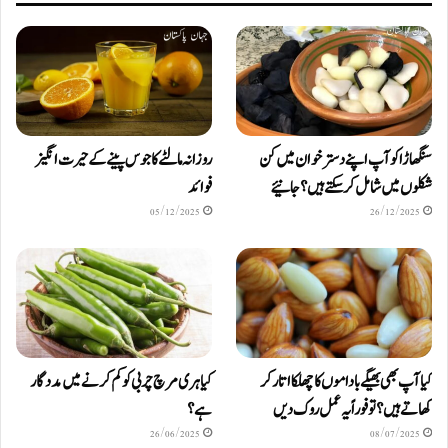
سنگھاڑا کو آپ اپنے دستر خوان میں کن
روزانہ مالٹے کا جوس پینے کے حیرت انگیز
شکلوں میں شامل کرسکتے ہیں ؟ جانیئے
فوائد
05/12/2025
26/12/2025
کیا آپ بھی بھیگے باداموں کا چھلکا اتار کر
کیا ہری مرچ چربی کو کم کرنے میں مددگار
کھاتے ہیں؟ تو فوراً یہ عمل روک دیں
ہے؟
26/06/2025
08/07/2025