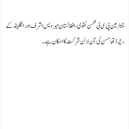
چیئرمین پی سی بی محسن نقوی، افغانستان میرویس اشرف اور انگلینڈ کے
رچرڈ تھامسن کی آن لائن شرکت کا امکان ہے۔