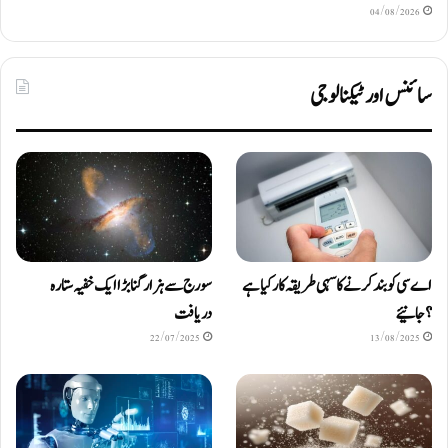
04/08/2026
سائنس اور ٹیکنالوجی
اے سی کو بند کرنے کا سہی طریقہ کار کیا ہے
سورج سے ہزار گنا بڑا ایک خفیہ ستارہ
؟ جانیئے
دریافت
22/07/2025
13/08/2025