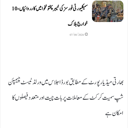
سیکیورٹی فورسز کی خیبرپختونخوا میں کارروائیاں، 10
خوارج ہلاک
07/08/2026
بھارتی میڈیا رپورٹ کے مطابق بورڈ اجلاس میں ورلڈ ٹیسٹ چیمپئن
شپ سمیت کرکٹ کے معاملات پر بات چیت اور متعدد فیصلوں کا
امکان ہے