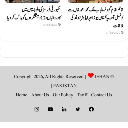
قائم مقام گورنر پنجاب ملک محمد احمد خاں سے
سکیورٹی فورسز کی بلوچستان میں
کونسل آف پاکستان نیوز پیپر ایڈیٹرزوفد کی
کارروائیاں، 12 دہشتگردوں کو ہلاک کردیا
ملاقات
06/08/2026
07/08/2026
JEHAN
© Copyright 2026, All Rights Reserved |
|
PAKISTAN
Home
About Us
Our Policy
Tariff
Contact Us
Instagram
YouTube
LinkedIn
Twitter
Facebook