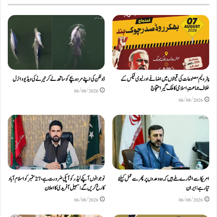
پٹرولیم مصنوعات کی قیمتوں میں اضافے اور لیوی ٹیکس کے
ڈولفن کی اپنے مردہ بچے کو ساتھ لے کر تیرنے کی ویڈیو وائرل
خلاف جماعتِ اسلامی کا ملک گیر احتجاج
06/08/2026
06/08/2026
امریکا سے اشارے ملے ہیں کہ وہ وعدوں پر پھر سے عمل کیلئے
نوجوانوں آپکے لیڈر کو آپکی ضرورت ہے، 27 ستمبر کو اسلام آباد
تیار ہے: ایران
کا رخ کریں گے: سہیل آفریدی کا اعلان
06/08/2026
06/08/2026