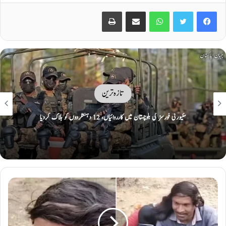
Print
Share via Email
WhatsApp
Twitter
Facebook
تازہ ترین
نیگا بیٹل ایٹ دی بیچ جوجٹسو گریپلنگ چیمپئن شپ ٜ ولید علی کلیئر نے تاریخ رقم کر
دی