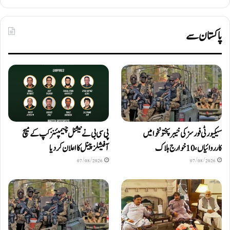
پاکستان سے
سیکیورٹی فورسز کی خیبرپختونخوا میں
پی سی بی نے نیشنل چیمپئنز کپ کے میچ
کارروائیاں، 10 خوارج ہلاک
آفیشلز پینل کا اعلان کر دیا
07/08/2026
07/08/2026