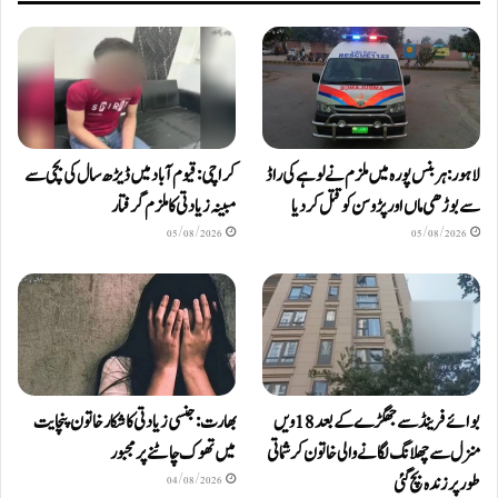
لاہور: ہربنس پورہ میں ملزم نے لوہے کی راڈ
کراچی: قیوم آباد میں ڈیڑھ سال کی بچی سے
سے بوڑھی ماں اور پڑوسن کو قتل کر دیا
مبینہ زیادتی کا ملزم گرفتار
05/08/2026
05/08/2026
بوائے فرینڈ سے جھگڑے کے بعد 18 ویں
بھارت: جنسی زیادتی کا شکار خاتون پنچایت
منزل سے چھلانگ لگانے والی خاتون کرشماتی
میں تھوک چاٹنے پر مجبور
طور پر زندہ بچ گئی
04/08/2026