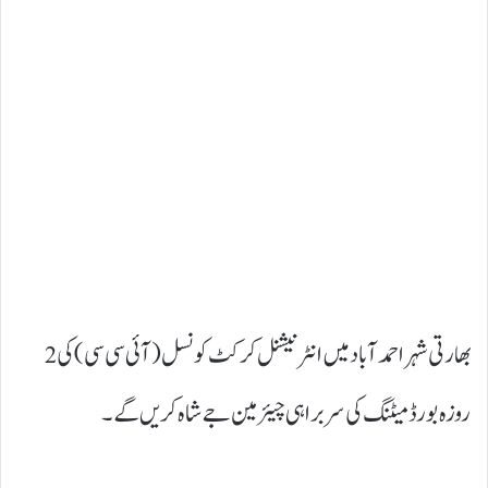
بھارتی شہر احمد آباد میں انٹرنیشنل کرکٹ کونسل (آئی سی سی) کی 2
روزہ بورڈ میٹنگ کی سربراہی چیئرمین جے شاہ کریں گے۔