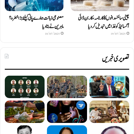
چینی سائنسدانوں کا کارنامہ، کاربن ڈائی
مصنوعی ذہانت ہمارے پانی کیلئے بڑا خطرہ؟
آکسائیڈ کو غذا میں تبدیل کردیا
ماہرین نے بتا دیا
18/07/2025
19/07/2025
تصویری خبریں