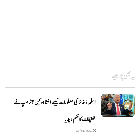
یہ بھی پڑھیے
اسلحہ ذخائر کی معلومات کیسے افشا ہوئیں؟ ٹرمپ نے
تحقیقات کا حکم دیدیا
07/08/2026