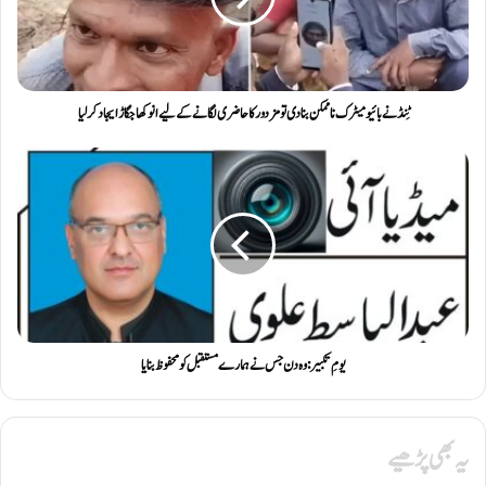
ٹِنڈ نے بائیومیٹرک ناممکن بنا دی تو مزدور کا حاضری لگانے کے لیے انوکھا جگاڑ ایجاد کر لیا
یومِ تکبیر: وہ دن جس نے ہمارے مستقبل کو محفوظ بنایا
یہ بھی پڑھیے