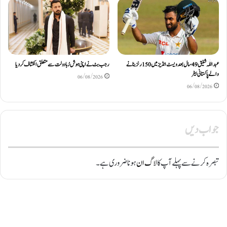
عبداللّٰہ شفیق 49 سال بعد ویسٹ انڈیز میں 150 رنز بنانے
رجب بٹ نے اپنی ہوش رُبا دولت سے متعلق انکشاف کردیا
والے پاکستانی بیٹر
06/08/2026
06/08/2026
جواب دیں
تبصرہ کرنے سے پہلے آپ کا
لاگ ان
ہونا ضروری ہے۔