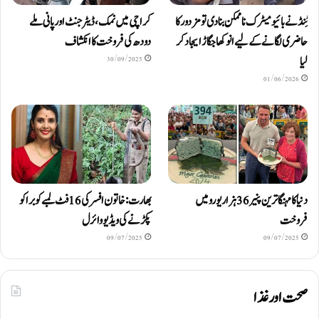
ٹِنڈ نے بائیومیٹرک ناممکن بنا دی تو مزدور کا
کراچی میں نمک، ڈیٹرجنٹ اور پانی ملے
حاضری لگانے کے لیے انوکھا جگاڑ ایجاد کر
دودھ کی فروخت کا انکشاف
لیا
30/09/2025
01/06/2026
دنیا کا مہنگا ترین پنیر 36 ہزار یورو میں
بھارت: خاتون افسر کی 16 فٹ لمبے کوبرا کو
فروخت
پکڑنے کی ویڈیو وائرل
09/07/2025
09/07/2025
صحت اور غذا