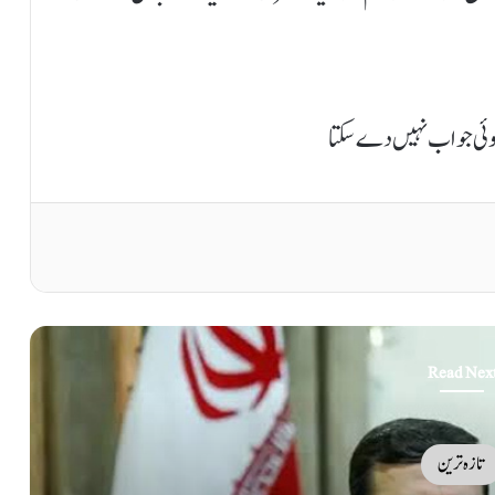
 کوئی جواب نہیں دے سکتا
Read Nex
تازہ ترین