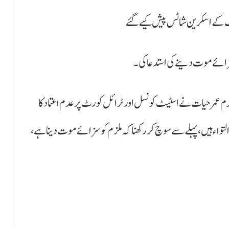
یٹ کے اسکرین شاٹس پیش کیے گئے
م عمر حیات نے اسٹیٹ کونسل اور ٹرائل کورٹ پر عدم اعتماد کا
 میں زیرِ التواء ہیں، پہلے سے سوچ کر رکھنا کہ ملزم کو سزائے موت دینا ہے،