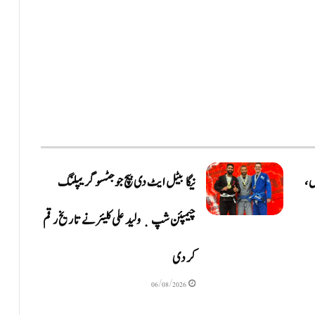
ں،
نیگا بیٹل ایٹ دی بیچ جوجٹسو گریپلنگ
چیمپئن شپ ٜ ولید علی کلیئر نے تاریخ رقم
کر دی
06/08/2026