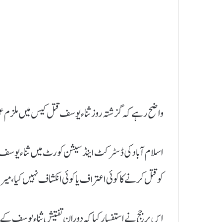
واضح رہے کہ گزشتہ روز ثناء یوسف قتل کیس میں ملزم عم
اسلام آباد کی ڈسٹرکٹ اینڈ سیشن کورٹ میں ثناء یوسف ق
کو قتل کرنے کا کوئی اعتراف یا کوئی انکشاف نہیں کیا، میر
اس پر جج نے استفسار کیا کہ دورانِ تفتیش ثناء یوسف کے 