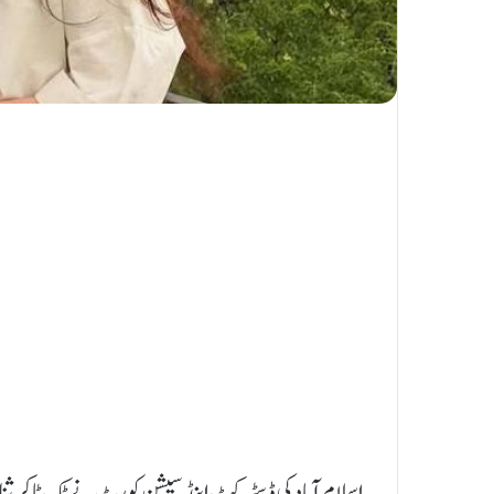
اسلام آباد کی ڈسٹرکٹ اینڈ سیشن کورٹ نے ٹک ٹاکر ثن