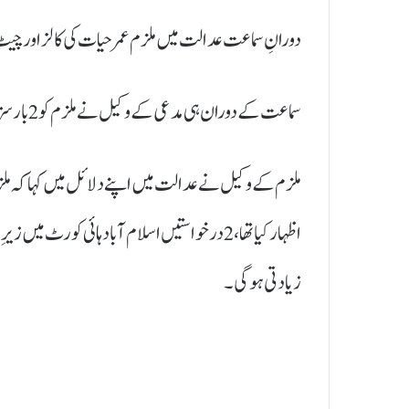
دورانِ سماعت عدالت میں ملزم عمر حیات کی کالز اور چ
سماعت کے دوران ہی مدعی کے وکیل نے ملزم کو 2 بار سزائے موت دینے کی استدعا کی۔
ملزم کے وکیل نے عدالت میں اپنے دلائل میں کہا کہ ملز
اظہار کیا تھا، 2 درخواستیں اسلام آباد ہائی کورٹ
زیادتی ہو گی۔