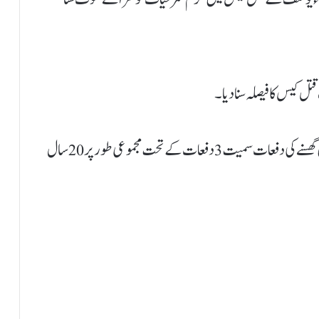
ل کیس کا فیصلہ سنا دیا۔
عدالت نے مجرم عمر حیات کو ڈکیتی کی دفعات اور گھر میں گھسنے کی دفعات سمیت 3 دفعات کے تحت مجموعی طور پر 20 سال