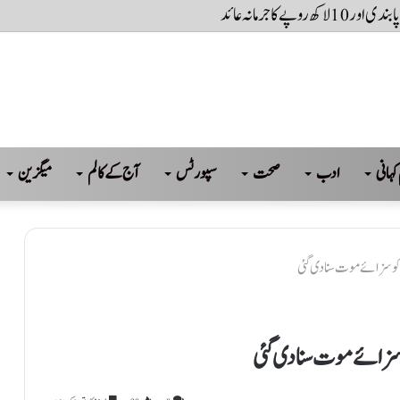
کہانی
ادب
صحت
سپورٹس
آج کے کالم
میگزین
کو سزائے موت سنا دی گئی
 سزائے موت سنا دی گئی