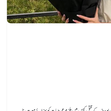
اء یوسف کے قتل کیس میں ملزم عمر حیات کو سزائے موت سنا