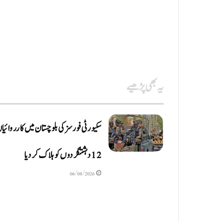
یہ بھی پڑھیے
سکیورٹی فورسز کی بلوچستان میں کارروائیا
12 دہشتگردوں کو ہلاک کردیا
06/08/2026