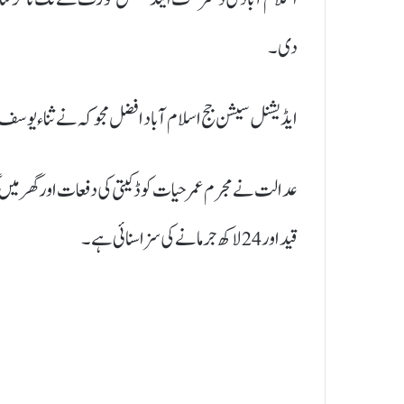
دی۔
ایڈیشنل سیشن جج اسلام آباد افضل مجوکہ نے ثناء یوسف قت
قید اور 24 لاکھ جرمانے کی سزا سنائی ہے۔