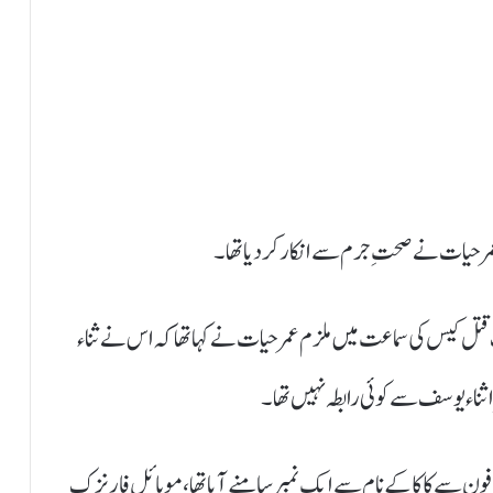
ر حیات نے صحتِ جرم سے انکار کر دیا تھا۔
تل کیس کی سماعت میں ملزم عمر حیات نے کہا تھا کہ اس نے ثناء
ا ثناء یوسف سے کوئی رابطہ نہیں تھا۔
فون سے کاکا کے نام سے ایک نمبر سامنے آیا تھا، موبائل فارنزک