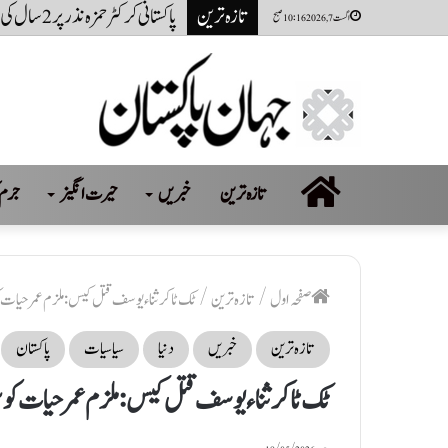
تازہ ترین
پاکستانی کرکٹر حمزہ نذر پر 2 سال کی پابندی اور 10 لاکھ روپےکا جرمانہ عائد
اگست 7, 2026 10:16 صبح
صفحہ
تازہ ترین
خبریں
حیرت انگیز
جرم 
اول
صفحہ اول
/
تازہ ترین
/
ٹک ٹاکر ثناء یوسف قتل کیس: ملزم عمر حیات 
تازہ ترین
خبریں
دنیا
سیاسیات
پاکستان
ٹک ٹاکر ثناء یوسف قتل کیس: ملزم عمر حیات کو