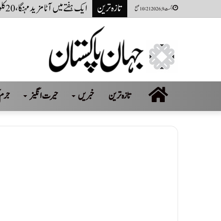
تازہ ترین
ایک ہفتے میں آٹا مزید مہنگا، 20 کلو تھیلے کی قیمت میں 100 روپے تک اضافہ
اگست 9, 2026 10:21 صبح
صفحہ
تازہ ترین
خبریں
حیرت انگیز
جرم 
اول