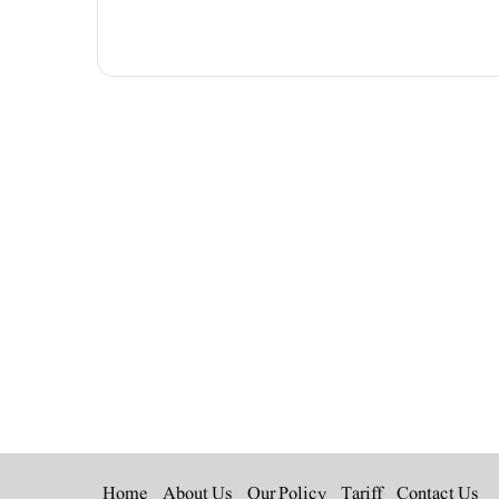
Instagra
YouT
L
Home
About Us
Our Policy
Tariff
Contact Us