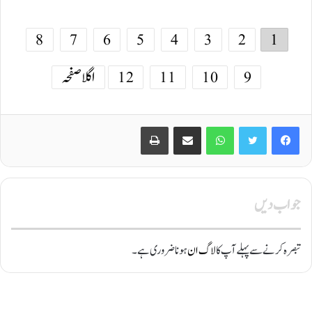
8
7
6
5
4
3
2
1
9
10
11
12
اگلا صفحہ
Print
Share via Email
WhatsApp
Twitter
Facebook
جواب دیں
تبصرہ کرنے سے پہلے آپ کا
لاگ ان
ہونا ضروری ہے۔