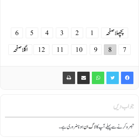
پچھلا صفحہ
1
2
3
4
5
6
7
8
9
10
11
12
اگلا صفحہ
Print
Share via Email
WhatsApp
Twitter
Facebook
جواب دیں
تبصرہ کرنے سے پہلے آپ کا
لاگ ان
ہونا ضروری ہے۔