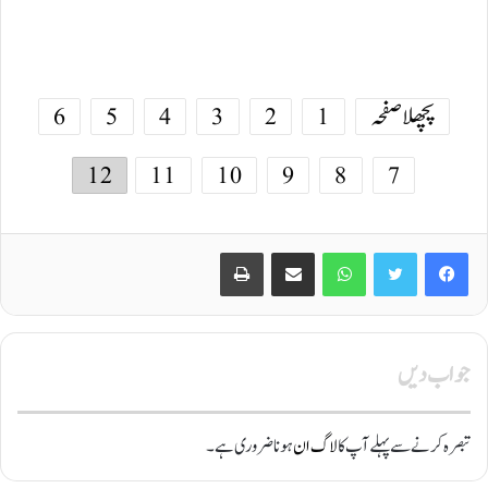
پچھلا صفحہ
1
2
3
4
5
6
12
11
10
9
8
7
Print
Share via Email
WhatsApp
Twitter
Facebook
جواب دیں
تبصرہ کرنے سے پہلے آپ کا
لاگ ان
ہونا ضروری ہے۔