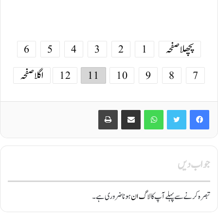
پچھلا صفحہ
1
2
3
4
5
6
7
8
9
10
11
12
اگلا صفحہ
Print
Share via Email
WhatsApp
Twitter
Facebook
جواب دیں
تبصرہ کرنے سے پہلے آپ کا
لاگ ان
ہونا ضروری ہے۔