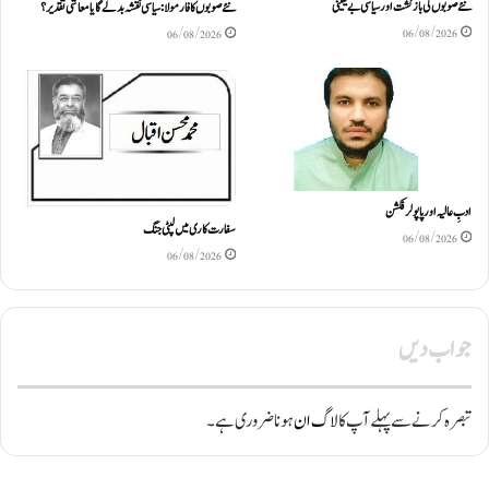
نئے صوبوں کی بازگشت اور سیاسی بے یقینی
نئے صوبوں کا فارمولا: سیاسی نقشہ بدلے گا یا معاشی تقدیر؟
06/08/2026
06/08/2026
ادبِ عالیہ اور پاپولر فکشن
سفارت کاری میں لپٹی جنگ
06/08/2026
06/08/2026
جواب دیں
تبصرہ کرنے سے پہلے آپ کا
لاگ ان
ہونا ضروری ہے۔