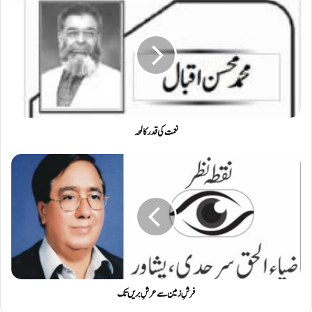
نعمت کی قدر کا لمحہ
فرشِ زمین سے عرشِ بریں تک