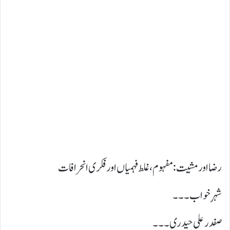
رضا اور مشیت: مفہوم، غلط فہمیاں اور فکری انحرافات
شہرِ خواب ۔۔۔
صفدر علی حیدری۔۔۔