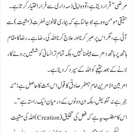
مرضی” قرار دیتا ہے، تو وہ اپنی ذمہ داری سے فرار اختیار کرتا ہے۔
حقیقی مومن وہ ہے جو جانتا ہے کہ بیماری قانونِ فطرت ( مشیت) سے
آئی ہے، مگر اس پر صبر کرنا اور علاج کرنا اللہ کی رضا ہے۔ رضا کا مقام
ہاتھ پر ہاتھ دھرے بیٹھنا نہیں، بلکہ تمام تر انسانی کوششیں بروئے کار
لانے کے بعد نتیجے کو اللہ کے سپرد کر دینا ہے۔
امر بین الامرین امام جعفر صادقؒ کا قول اس بحث کا حاصل ہے: "نہ
جبر ہے نہ تفویض، بلکہ ان دونوں کے درمیان ایک راستہ ہے”۔
اس کا مطلب یہ ہے کہ فعل کی تخلیق (Creation)اللہ کی مشیت