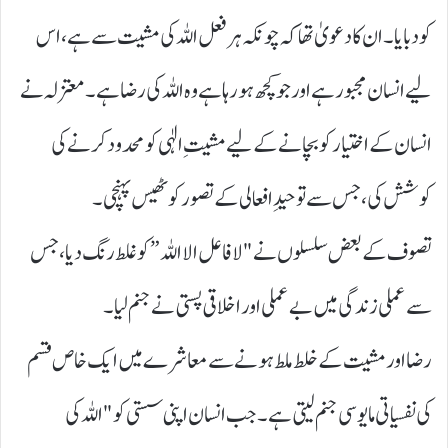
کو دبایا۔ ان کا دعویٰ تھا کہ چونکہ ہر فعل اللہ کی مشیت سے ہے، اس
لیے انسان مجبور ہے اور جو کچھ ہو رہا ہے وہ اللہ کی رضا ہے۔ معتزلہ نے
انسان کے اختیار کو بچانے کے لیے مشیتِ الٰہی کو محدود کرنے کی
کوشش کی، جس سے توحیدِ افعالی کے تصور کو ٹھیس پہنچی۔
تصوف کے بعض سلسلوں نے "لا فاعل الا اللہ” کو غلط رنگ دیا، جس
سے عملی زندگی میں بے عملی اور اخلاقی پستی نے جنم لیا۔
رضا اور مشیت کے خلط ملط ہونے سے معاشرے میں ایک خاص قسم
کی نفسیاتی مایوسی جنم لیتی ہے۔ جب انسان اپنی سستی کو "اللہ کی