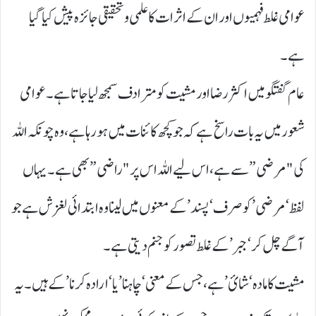
عوامی غلط فہمیوں اور ان کے اثرات کا علمی و تحقیقی جائزہ پیش کیا گیا
ہے۔
عام گفتگو میں اکثر رضا اور مشیت کو مترادف سمجھ لیا جاتا ہے۔ عوامی
شعور میں یہ بات راسخ ہے کہ جو کچھ کائنات میں ہو رہا ہے، وہ چونکہ اللہ
کی "مرضی” سے ہے، اس لیے اللہ اس پر "راضی” بھی ہے۔ یہاں
لفظ ‘مرضی’ کو صرف ‘پسند’ کے معنوں میں لینا وہ ابتدائی لغزش ہے جو
آگے چل کر ‘جبر’ کے غلط تصور کو جنم دیتی ہے۔
مشیت کا مادہ ‘شائ’ ہے، جس کے معنی ‘چاہنا’ یا ‘ارادہ کرنا’ کے ہیں۔ یہ