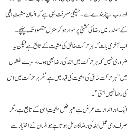
اور رب اپنے بندے سے۔ حقیقی معرفت یہی ہے کہ انسان مشیتِ الٰہی
کے سمندر میں رضا کی کشتی پر سوار ہو کر منزلِ مقصود تک پہنچے۔
اب آخری بات کہ ہر حرکت خالق کی مشیت کے تابع ہے لیکن یہ
ضروری نہیں کہ ہر حرکت میں اللہ کی رضا بھی ہو۔ دوسرے لفظوں
میں”ہر حرکت خالق کی مشیت کی قید میں ہے، مگر ہر حرکت میں اس
کی رضا نہیں بستی”۔
ایک اور انداز سے عرض ہے "ہر فعل مشیتِ الٰہی کے تابع ہے، مگر
صرف وہی عمل اللہ کی رضا کا حامل ہوتا ہے جو انسان کے اختیار سے