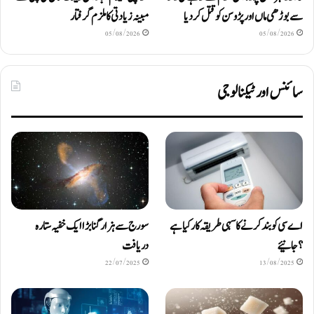
سے بوڑھی ماں اور پڑوسن کو قتل کر دیا
مبینہ زیادتی کا ملزم گرفتار
05/08/2026
05/08/2026
سائنس اور ٹیکنالوجی
اے سی کو بند کرنے کا سہی طریقہ کار کیا ہے
سورج سے ہزار گنا بڑا ایک خفیہ ستارہ
؟ جانیئے
دریافت
22/07/2025
13/08/2025