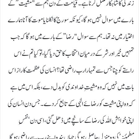
زندگی کا شاہکار مکمل کرنا ہے۔ قیامت کے دن ہم سے "مشیت” کے
بارے میں سوال نہیں ہو گا، کیونکہ سورج کا نکلنا یا موت کا آنا ہمارے
اختیار میں نہ تھا۔ ہم سے سوال "رضا” کے بارے میں ہوگا کہ جب
تمہیں خیر اور شر کے درمیان انتخاب کا حق دیا گیا، تو کیا تم نے اس
راستے کو چنا جس سے تمہارا رب راضی تھا؟انسان کی عظمت کا راز اس
بات میں نہیں کہ وہ مشیتِ خداوندی کو بدل دے، بلکہ اس میں ہے
کہ وہ اپنی مشیت کو رضائے الٰہی کے تابع کر دے۔ جس دن انسان کی
اپنی خواہش اللہ کی رضا کے سانچے میں ڈھل گئی، اسی دن ‘نفسِ
مطمئنہ’ کی وہ منزل حاصل ہوگی جہاں بندہ اپنے رب سے راضی ہوگا