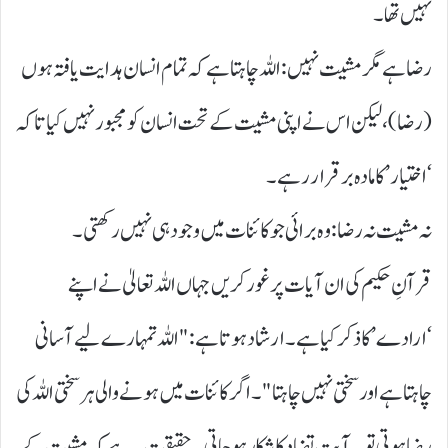
نہیں تھا۔
رضا ہے مگر مشیت نہیں: اللہ چاہتا ہے کہ تمام انسان ہدایت یافتہ ہوں
( رضا)، لیکن اس نے اپنی مشیت کے تحت انسان کو مجبور نہیں کیا تاکہ
‘اختیار’ کا مادہ برقرار رہے۔
نہ مشیت نہ رضا: وہ برائی جو کائنات میں وجود ہی نہیں رکھتی۔
قرآنِ حکیم کی ان آیات پر غور کریں جہاں اللہ تعالیٰ نے اپنے
‘ارادے’ کا ذکر کیا ہے۔ ارشاد ہوتا ہے: "اللہ تمہارے لیے آسانی
چاہتا ہے اور سختی نہیں چاہتا "۔ اگر کائنات میں ہونے والی ہر سختی اللہ کی
رضا ہوتی تو یہ آیت تضاد کا شکار ہو جاتی۔ حقیقت یہ ہے کہ مشیت کے