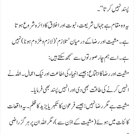
پسند نہیں کرتا‘‘۔
یہ وہ مقام ہے جہاں شریعت، نبوت اور اخلاق کا دائرہ شروع ہوتا
ہے۔ مشیت اور رضا کے درمیان ‘تلازم’ ( لازم و ملزوم ہونا) نہیں
ہے ۔ اسے ہم چار صورتوں سے سمجھ سکتے ہیں:
مشیت اور رضا کا اجتماع: جیسے انبیاء کی اطاعت اور نیک اعمال۔ اللہ نے
انہیں کرنے کی طاقت بھی دی اور انہیں پسند بھی فرمایا۔
مشیت ہے مگر رضا نہیں: جیسے فرعون کا تکبر یا یزید کا ظلم۔ یہ واقعات
کائنات میں ہوئے ( مشیت کے اذن سے)، مگر اللہ ان پر ہرگز راضی