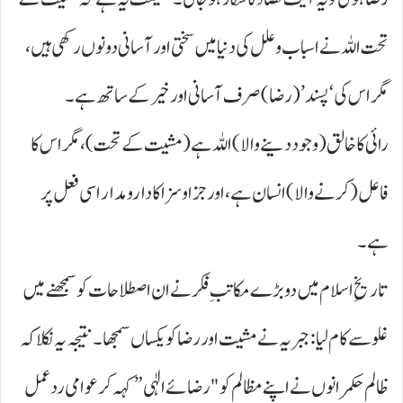
تحت اللہ نے اسباب و علل کی دنیا میں سختی اور آسانی دونوں رکھی ہیں،
مگر اس کی ‘پسند’ (رضا) صرف آسانی اور خیر کے ساتھ ہے۔
رائی کا خالق ( وجود دینے والا) اللہ ہے ( مشیت کے تحت)، مگر اس کا
فاعل ( کرنے والا) انسان ہے، اور جزا و سزا کا دارومدار اسی فعل پر
ہے۔
تاریخِ اسلام میں دو بڑے مکاتبِ فکر نے ان اصطلاحات کو سمجھنے میں
غلو سے کام لیا: جبریہ نے مشیت اور رضا کو یکساں سمجھا۔ نتیجہ یہ نکلا کہ
ظالم حکمرانوں نے اپنے مظالم کو "رضائے الٰہی” کہہ کر عوامی ردعمل