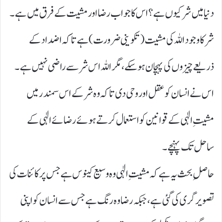
دنیا میں شر کیوں ہے؟ اس کا جواب رضا اور مشیت کے فرق میں ہے۔
شر کا وجود اللہ کی مشیت ( تکوینی ضرورت) ہے تاکہ اضداد کے
ذریعے چیزوں کی پہچان ہو سکے، مگر اللہ اس شر سے راضی نہیں ہے۔
اس نے انسان کو عقل اور وحی دی تاکہ وہ شر کے اس سمندر میں
مشیتِ الٰہی کے قوانین کو استعمال کرتے ہوئے رضائے الٰہی کے
ساحل تک پہنچے۔
حاصلِ بحث یہ ہے کہ مشیتِ الٰہی وہ وسیع کینوس ہے جس پر کائنات کی
تصویر گری کی گئی ہے، جبکہ رضا وہ رنگ ہے جس سے انسان کو اپنی