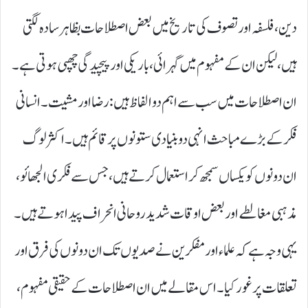
دین، فلسفہ اور تصوف کی تاریخ میں بعض اصطلاحات بظاہر سادہ لگتی
ہیں، لیکن ان کے مفہوم میں گہرائی، باریکی اور پیچیدگی چھپی ہوتی ہے۔
ان اصطلاحات میں سب سے اہم دو الفاظ ہیں: رضا اور مشیت۔ انسانی
فکر کے بڑے مباحث انہی دو بنیادی ستونوں پر قائم ہیں۔ اکثر لوگ
ان دونوں کو یکساں سمجھ کر استعمال کرتے ہیں، جس سے فکری الجھائو،
مذہبی مغالطے اور بعض اوقات شدید روحانی انحراف پیدا ہوتے ہیں۔
یہی وجہ ہے کہ علماء اور مفکرین نے صدیوں تک ان دونوں کی فرق اور
تعلقات پر غور کیا۔ اس مقالے میں ان اصطلاحات کے حقیقی مفہوم،