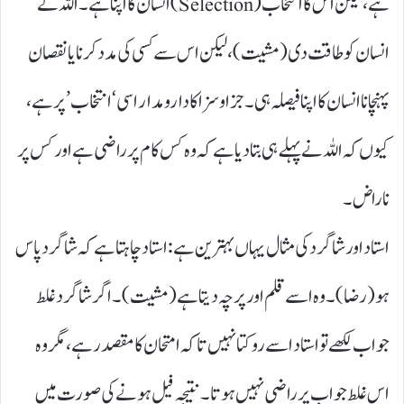
ہے، لیکن اس کا انتخاب (Selection)انسان کا اپنا ہے۔ اللہ نے
انسان کو طاقت دی ( مشیت)، لیکن اس سے کسی کی مدد کرنا یا نقصان
پہنچانا انسان کا اپنا فیصلہ ہی۔ جزا و سزا کا دارومدار اسی ‘انتخاب’ پر ہے،
کیوں کہ اللہ نے پہلے ہی بتا دیا ہے کہ وہ کس کام پر راضی ہے اور کس پر
ناراض۔
استاد اور شاگرد کی مثال یہاں بہترین ہے: استاد چاہتا ہے کہ شاگرد پاس
ہو ( رضا) ۔ وہ اسے قلم اور پرچہ دیتا ہے ( مشیت) ۔ اگر شاگرد غلط
جواب لکھے تو استاد اسے روکتا نہیں تاکہ امتحان کا مقصد رہے، مگر وہ
اس غلط جواب پر راضی نہیں ہوتا۔ نتیجہ فیل ہونے کی صورت میں