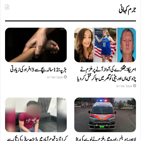
جرم کہانی
امریکا: جھگڑے کی آواز آنے پر ملزم نے
ہڑپہ: 12 سالہ بچے سے 3 افراد کی زیادتی
پڑوسی ماں اور بیٹی کو گھر میں جا کر قتل کر دیا
07/08/2026
07/08/2026
لاہور: ہربنس پورہ میں ملزم نے لوہے کی راڈ
کراچی: قیوم آباد میں ڈیڑھ سال کی بچی سے