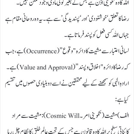
اللہ کا وہ تکوینی اذن ہے جس کے بغیر کوئی مادی وجود ممکن نہیں۔
رضا کا تعلق ‘خوشنودی’ اور ‘پسندیدگی’ سے ہے۔ یہ وہ روحانی مقام ہے
جہاں اللہ کسی فعل کو پسند فرماتا ہے۔
لسانی اعتبار سے مشیت کا دائرہ "وقوع” (Occurrence) ہے، جب
کہ رضا کا دائرہ "اخلاق و پسند” (Value and Approval) ہے۔
ارادہِ الٰہی کو سمجھنے کے لیے محققین نے اسے دو بنیادی حصوں میں تقسیم
کیا ہے:
الف) مشیت ( تکوینی امر۔ Cosmic Will): مشیت سے مراد
کائناتی سطح پر اللہ کا وہ قانون ہے جس کے تحت عالمِ خلق کا نظام چل رہا