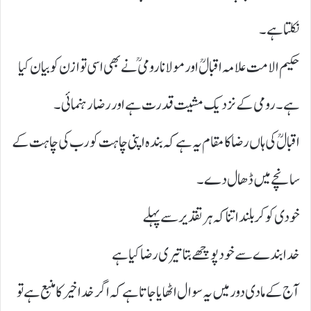
نکلتا ہے۔
حکیم الامت علامہ اقبالؒ اور مولانا رومیؒ نے بھی اسی توازن کو بیان کیا
ہے۔ رومی کے نزدیک مشیت قدرت ہے اور رضا رہنمائی۔
اقبالؒ کی ہاں رضا کا مقام یہ ہے کہ بندہ اپنی چاہت کو رب کی چاہت کے
سانچے میں ڈھال دے۔
خودی کو کر بلند اتنا کہ ہر تقدیر سے پہلے
خدا بندے سے خود پوچھے بتا تیری رضا کیا ہے
آج کے مادی دور میں یہ سوال اٹھایا جاتا ہے کہ اگر خدا خیر کا منبع ہے تو