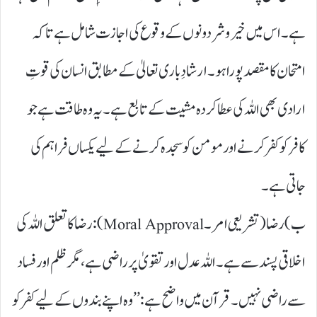
ہے۔ اس میں خیر و شر دونوں کے وقوع کی اجازت شامل ہے تاکہ
امتحان کا مقصد پورا ہو۔ ارشادِ باری تعالیٰ کے مطابق انسان کی قوتِ
ارادی بھی اللہ کی عطا کردہ مشیت کے تابع ہے ۔ یہ وہ طاقت ہے جو
کافر کو کفر کرنے اور مومن کو سجدہ کرنے کے لیے یکساں فراہم کی
جاتی ہے۔
ب) رضا ( تشریعی امر ۔ Moral Approval): رضا کا تعلق اللہ کی
اخلاقی پسند سے ہے۔ اللہ عدل اور تقویٰ پر راضی ہے، مگر ظلم اور فساد
سے راضی نہیں۔ قرآن میں واضح ہے: ’’ وہ اپنے بندوں کے لیے کفر کو