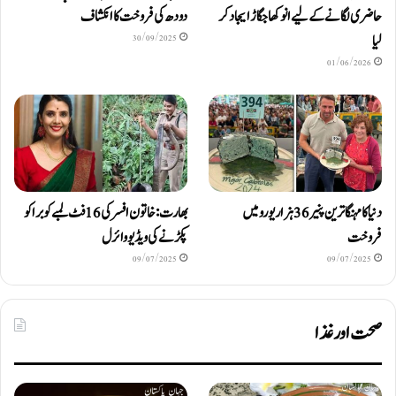
حاضری لگانے کے لیے انوکھا جگاڑ ایجاد کر
دودھ کی فروخت کا انکشاف
لیا
30/09/2025
01/06/2026
دنیا کا مہنگا ترین پنیر 36 ہزار یورو میں
بھارت: خاتون افسر کی 16 فٹ لمبے کوبرا کو
فروخت
پکڑنے کی ویڈیو وائرل
09/07/2025
09/07/2025
صحت اور غذا