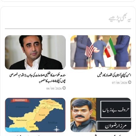
یہ بھی پڑھیے
امن کیلئے پاکستان کی مخلصانہ کاوشیں
سندھ حکومت کا تعلیمی اصلاحات کی جانب بڑا قدم، خصوصی
بچوں کیلئے44 ارب کا منصوبہ
07/08/2026
06/08/2026