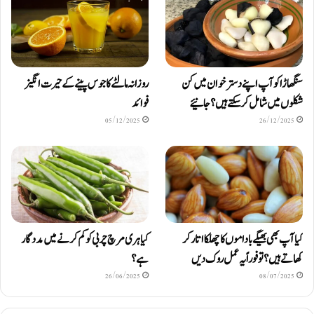
سنگھاڑا کو آپ اپنے دستر خوان میں کن
روزانہ مالٹے کا جوس پینے کے حیرت انگیز
شکلوں میں شامل کرسکتے ہیں ؟ جانیئے
فوائد
05/12/2025
26/12/2025
کیا آپ بھی بھیگے باداموں کا چھلکا اتار کر
کیا ہری مرچ چربی کو کم کرنے میں مددگار
کھاتے ہیں؟ تو فوراً یہ عمل روک دیں
ہے؟
26/06/2025
08/07/2025