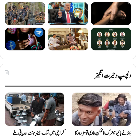
دلچسپ و حیرت انگیز
ٹِنڈ نے بائیومیٹرک ناممکن بنا دی تو مزدور کا
کراچی میں نمک، ڈیٹرجنٹ اور پانی ملے