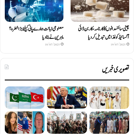
چینی سائنسدانوں کا کارنامہ، کاربن ڈائی
مصنوعی ذہانت ہمارے پانی کیلئے بڑا خطرہ؟
آکسائیڈ کو غذا میں تبدیل کردیا
ماہرین نے بتا دیا
18/07/2025
19/07/2025
تصویری خبریں