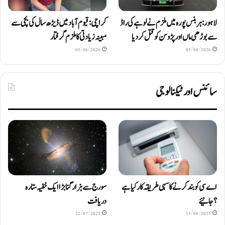
لاہور: ہربنس پورہ میں ملزم نے لوہے کی راڈ
کراچی: قیوم آباد میں ڈیڑھ سال کی بچی سے
سے بوڑھی ماں اور پڑوسن کو قتل کر دیا
مبینہ زیادتی کا ملزم گرفتار
05/08/2026
05/08/2026
سائنس اور ٹیکنالوجی
اے سی کو بند کرنے کا سہی طریقہ کار کیا ہے
سورج سے ہزار گنا بڑا ایک خفیہ ستارہ
؟ جانیئے
دریافت
22/07/2025
13/08/2025