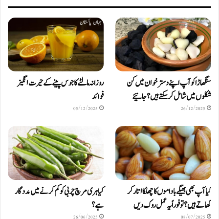
سنگھاڑا کو آپ اپنے دستر خوان میں کن
روزانہ مالٹے کا جوس پینے کے حیرت انگیز
شکلوں میں شامل کرسکتے ہیں ؟ جانیئے
فوائد
05/12/2025
26/12/2025
کیا آپ بھی بھیگے باداموں کا چھلکا اتار کر
کیا ہری مرچ چربی کو کم کرنے میں مددگار
کھاتے ہیں؟ تو فوراً یہ عمل روک دیں
ہے؟
26/06/2025
08/07/2025