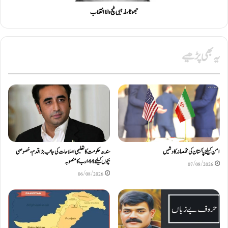
جھوٹا، مذہبی ٹچ والا انقلاب
یہ بھی پڑھیے
امن کیلئے پاکستان کی مخلصانہ کاوشیں
سندھ حکومت کا تعلیمی اصلاحات کی جانب بڑا قدم، خصوصی
بچوں کیلئے44 ارب کا منصوبہ
07/08/2026
06/08/2026