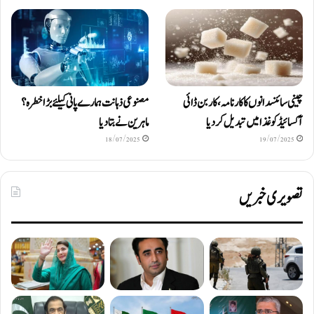
چینی سائنسدانوں کا کارنامہ، کاربن ڈائی
مصنوعی ذہانت ہمارے پانی کیلئے بڑا خطرہ؟
آکسائیڈ کو غذا میں تبدیل کردیا
ماہرین نے بتا دیا
18/07/2025
19/07/2025
تصویری خبریں