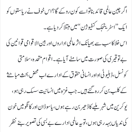
اگر چین عالمی قائد بنا تو اسے کون روکے گا؟ اس خوف نے ریاستوں کو
ایک ’’اسٹریٹجک کنفیوژن‘‘ میں مبتلا کر دیا ہے۔
اس خلا کا سب سے بھیانک اثر عالمی اداروں اور بین الاقوامی قوانین کی
بے توقیری کی صورت میں سامنے آیا ہے۔ اقوام متحدہ، سلامتی
کونسل، ڈبلیو ٹی او اور انسانی حقوق کے ادارے اب محض بحث مباحثے
کے کلب بن کر رہ گئے ہیں۔ جب غزہ میں انسانیت سسک رہی ہو،
یوکرین میں شہر ملبے کا ڈھیر بن رہے ہوں، یا سوڈان اور کانگو میں خون
کی ندیاں بہہ رہی ہوں، تو یہ عالمی ادارے بے بسی کی تصویر بنے نظر