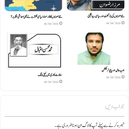
نئے صوبوں کی بازگشت اور سیاسی بے یقینی
نئے صوبوں کا فارمولا: سیاسی نقشہ بدلے گا یا معاشی تقدیر؟
06/08/2026
06/08/2026
ادبِ عالیہ اور پاپولر فکشن
سفارت کاری میں لپٹی جنگ
06/08/2026
06/08/2026
جواب دیں
تبصرہ کرنے سے پہلے آپ کا
لاگ ان
ہونا ضروری ہے۔