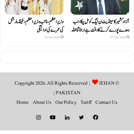
آزاد کشمیر کا مینڈیٹ ن لیگ کو مل چکا، اب
وزیرِاعظم، نائب وزیرِ اعظم، فیلڈ مارشل
وعدے پورے کرنے کا وقت ہے: رانا ثنا اللہ
کی عمرے کی ادائیگی
07/08/2026
07/08/2026
JEHAN
© Copyright 2026, All Rights Reserved |
|
PAKISTAN
Home
About Us
Our Policy
Tariff
Contact Us
Instagram
YouTube
LinkedIn
Twitter
Facebook