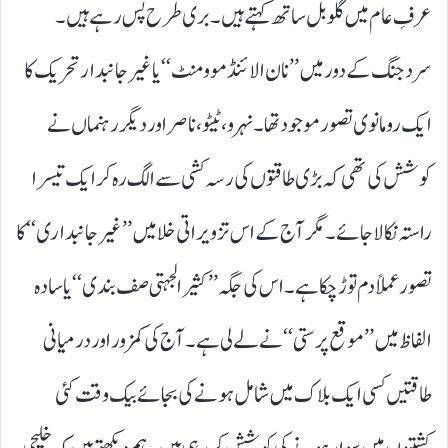
عرفِ عام میں گلوبل ساتھ کہتے ہیں۔بری طرح پس رہے ہیں۔
سرد جنگ کے دور میں ’’نان الائنڈ موومنٹ‘‘ یا غیر جانبدار تحریک کا
ایک رومانوی تصور موجود تھا۔ نہرو، ٹیٹو، ناصر اور دیگر رہنماں نے
کوشش کی تھی کہ بڑی طاقتوں کی رسہ کشی سے الگ رہ کر ایک تیسرا
راستہ نکالا جائے۔ مگر آج کے اس تزویراتی خلا میں’’غیر جانبداری‘‘ کا
تصور عملاً دم توڑ چکا ہے۔ اس کی جگہ ’’کثیر الجہتی صف بندی‘‘ یا سادہ
الفاظ میں ’’موقع پرستی‘‘ نے لے لی ہے۔ آج کی کمزور اور درمیانی
طاقتیں کسی ایک بلاک میں شامل ہونے کی بجائے بیک وقت کئی