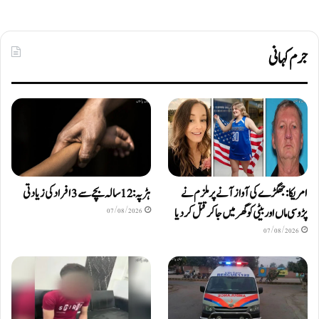
جرم کہانی
امریکا: جھگڑے کی آواز آنے پر ملزم نے
ہڑپہ: 12 سالہ بچے سے 3 افراد کی زیادتی
پڑوسی ماں اور بیٹی کو گھر میں جا کر قتل کر دیا
07/08/2026
07/08/2026