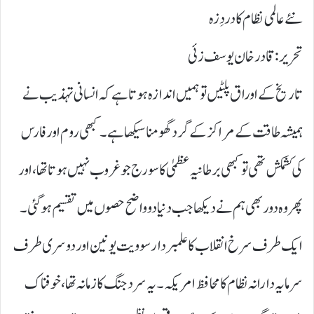
نئے عالمی نظام کا دردِ زہ
تحریر : قادر خان یوسف زئی
تاریخ کے اوراق پلٹیں تو ہمیں اندازہ ہوتا ہے کہ انسانی تہذیب نے
ہمیشہ طاقت کے مراکز کے گرد گھومنا سیکھا ہے۔ کبھی روم اور فارس
کی کشمکش تھی تو کبھی برطانیہ عظمیٰ کا سورج جو غروب نہیں ہوتا تھا، اور
پھر وہ دور بھی ہم نے دیکھا جب دنیا دو واضح حصوں میں تقسیم ہو گئی۔
ایک طرف سرخ انقلاب کا علمبردار سوویت یونین اور دوسری طرف
سرمایہ دارانہ نظام کا محافظ امریکہ۔ یہ سرد جنگ کا زمانہ تھا، خوفناک