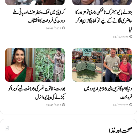
ٹِنڈ نے بائیومیٹرک ناممکن بنا دی تو مزدور کا
کراچی میں نمک، ڈیٹرجنٹ اور پانی ملے
حاضری لگانے کے لیے انوکھا جگاڑ ایجاد کر
دودھ کی فروخت کا انکشاف
لیا
30/09/2025
01/06/2026
دنیا کا مہنگا ترین پنیر 36 ہزار یورو میں
بھارت: خاتون افسر کی 16 فٹ لمبے کوبرا کو
فروخت
پکڑنے کی ویڈیو وائرل
09/07/2025
09/07/2025
صحت اور غذا