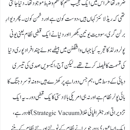
ضرور تھا مگر اس میں ایک عجیب قسم کا نظم و ضبط موجود تھا۔ دنیا جانتی
تھی کہ ریڈ لائنز کہاں ہیں، دوست کون ہے اور دشمن کون۔ پھر دیوارِ
برلن گری، سوویت یونین بکھرا اور دنیا نے ایک قطبی نظام یعنی یونی
پولر ورلڈ کا تجربہ کیا جہاں واشنگٹن میں بیٹھے ہوئے چند افراد پوری دنیا
کی قسمت کا فیصلہ کرتے تھے۔ لیکن آج، اکیسویں صدی کی تیسری
دہائی کے وسط میں، ہم جس دوراہے پر کھڑے ہیں، وہ نہ تو سرد جنگ کا
بائی پولر نظام ہے اور نہ ہی امریکی بالادستی کا یک قطبی دور۔ یہ ایک
تزویراتی اور جغرافیائی خلا (Strategic Vacuum)کا دور ہے،
ایک ایسا عبوری دور جو پرانے نظام کے ٹوٹنے اور نئے نظام کے بننے