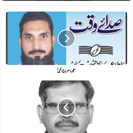
معجزہ معراج النبیؐ