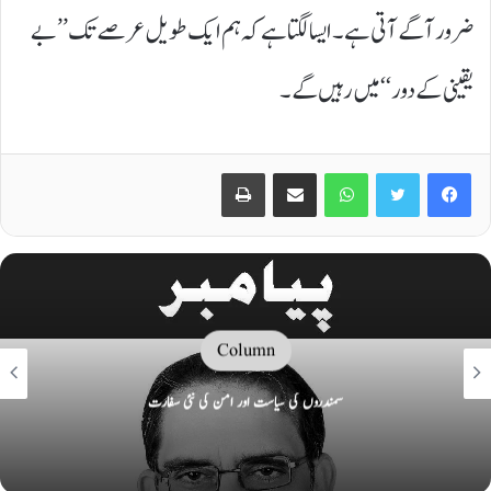
ضرور آگے آتی ہے۔ ایسا لگتا ہے کہ ہم ایک طویل عرصے تک’’بے
یقینی کے دور‘‘ میں رہیں گے۔
Print
Share via Email
WhatsApp
Twitter
Facebook
Column
سمندروں کی سیاست اور امن کی نئی سفارت