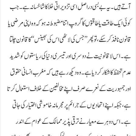
آتے ہیں۔ یہ بے بسی دراصل اسی تزویراتی خلا کا شاخسانہ ہے۔ جب
کوئی ایک طاقت یا طاقتوں کا گروپ اتنا مضبوط نہ ہو کہ وہ اپنی مرضی یا
قانون نافذ کر سکے، تو پھر ’’جس کی لاٹھی اس کی بھینس‘‘ کا قانون چلتا
ہے۔ اس لاقانونیت نے دوسری اور تیسری دنیا کی ریاستوں کو شدید
عدم تحفظ کا شکار کر دیا ہے۔ وہ دیکھ رہے ہیں کہ مغرب انسانی حقوق
اور جمہوریت کے نعرے صرف اپنے مخالفین کے خلاف استعمال کرتا
ہے، جبکہ اپنے اتحادیوں کے جرائم پر مجرمانہ خاموشی اختیار کی جاتی
ہے۔ اس دوہرے معیار نے ترقی پذیر ممالک کے عوام کے اندر