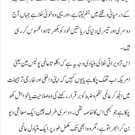
کے درمیانی وقفے میں جنم لیتا ہے، اور یہی وہ خونی خلا ہے جہاں آج
دوسری اور تیسری دنیا کی ریاستیں خود کو بکھرتا ہوا محسوس کر رہی
ہیں۔
اس تزویراتی خلا کی بنیادی وجہ یہ ہے کہ اکلوتا عالمی پولیس مین یعنی
امریکہ اب تھک چکا ہے یا یوں کہیں کہ اپنی داخلی اور خارجی ترجیحات
میں الجھ کر عالمی نظم و ضبط کو برقرار رکھنے کی وہ صلاحیت یا خواہش کھو
چکا ہے جو کبھی اس کا خاصہ تھی۔ دوسری طرف چین ایک معاشی دیو
بن کر ابھرا تو ہے، مگر وہ ابھی تک مکمل طور پر ایک متبادل عالمی