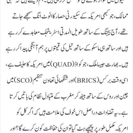
کشتیوں میں سوار ہونے کی کوشش کر رہی ہیں۔ ہم دیکھتے ہیں کہ خلیجی
ممالک، جو کبھی امریکہ کے سکیورٹی حصار کا اٹوٹ انگ سمجھے جاتے
تھے، آج بیجنگ کے ساتھ طویل المدتی اسٹریٹجک معاہدے کر رہے
ہیں اور ساتھ ہی ماسکو کے ساتھ تیل کی قیمتوں پر ہم آہنگی پیدا کر رہے
ہیں۔ بھارت جیسا ملک، جو کواڈ (QUAD) میں امریکہ کا حلیف ہے،
اسی وقت برکس (BRICS) اور شنگھائی تعاون تنظیم (SCO) میں
چین اور روس کے ساتھ بیٹھ کر مغرب کے متبادل نظام کی باتیں کرتا
ہے۔ یہ تضادات دراصل اس خوف کی علامت ہیں کہ اگر کل کو
امریکہ مکمل طور پر پیچھے ہٹ گیا تو ان کی حفاظت کون کرے گا؟ اور