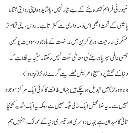
سکیورٹی فراہم کنندہ بننے کے لیے تیار نہیں، یا شاید وہ اپنی روایتی محتاط
پالیسی کے تحت ابھی اس ذمہ داری سے کتراتا ہے۔ روس، اپنی تمام تر
عسکری جارحیت اور یوکرین میں مداخلت کے باوجود، سوویت یونین
جیسی عالمی سپر پاور بننے کی معاشی سکت نہیں رکھتا۔ نتیجہ یہ نکلا ہے کہ
دنیا کے نقشے پر وسیع و عریض خطے ایسے گرے زونز (Grey
Zones)میں تبدیل ہو چکے ہیں جہاں طاقت کا کوئی ایک مرکز موجود
نہیں ہے۔ یہ خلا محض ایک خالی جگہ نہیں ہے، بلکہ یہ ایک شدید کھینچا
تانی کا میدان ہے جہاں دوسری اور تیسری دنیا کے ممالک،جنہیں ہم