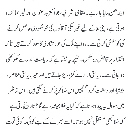
ایندھن بنایا جاتا ہے۔ مقامی اشرافیہ، جو اکثر بدعنوان اور غیر نمائندہ
ہوتی ہے، اپنی بقا کے لیے غیر ملکی آقائوں کی خوشنودی حاصل کرنے
کی کوشش کرتی ہے۔ وہ اپنے ملک کی خودمختاری کا سودا کرتے ہیں تاکہ
اقتدار پر قابض رہ سکیں۔ نتیجہ یہ نکلتا ہے کہ ریاست اندر سے کھوکھلی
ہو جاتی ہے۔ ریاستی ادارے کمزور پڑ جاتے ہیں اور غیر ریاستی عناصر،
ملیشیا، اور دہشت گرد تنظیمیں اس خلا کو پُر کرنے لگتی ہیں۔ اس تناظر
میں سوال یہ پیدا ہوتا ہے کہ کیا یہ خلا ہمیشہ رہے گا؟ تاریخ بتاتی ہے
کہ خلا کبھی مستقل نہیں ہوتا۔ اسے بھرنے کے لیے کوئی نہ کوئی قوت