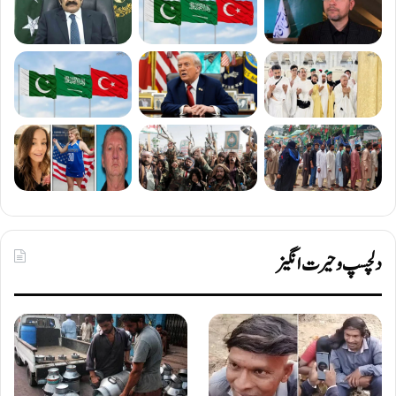
دلچسپ و حیرت انگیز