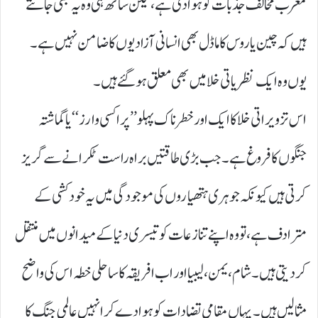
مغرب مخالف جذبات کو ہوا دی ہے، لیکن ساتھ ہی وہ یہ بھی جانتے
ہیں کہ چین یا روس کا ماڈل بھی انسانی آزادیوں کا ضامن نہیں ہے۔
یوں وہ ایک نظریاتی خلا میں بھی معلق ہو گئے ہیں۔
اس تزویراتی خلا کا ایک اور خطرناک پہلو ’’پراکسی وارز‘‘ یا گماشتہ
جنگوں کا فروغ ہے۔ جب بڑی طاقتیں براہ راست ٹکرانے سے گریز
کرتی ہیں کیونکہ جوہری ہتھیاروں کی موجودگی میں یہ خودکشی کے
مترادف ہے، تو وہ اپنے تنازعات کو تیسری دنیا کے میدانوں میں منتقل
کر دیتی ہیں۔ شام، یمن، لیبیا اور اب افریقہ کا ساحلی خطہ اس کی واضح
مثالیں ہیں۔ یہاں مقامی تضادات کو ہوا دے کر انہیں عالمی جنگ کا