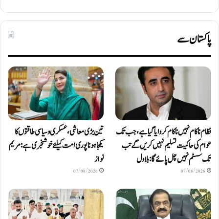
پاکستان سے
نظام ناکام نہیں ناکام کروایاگیا ہے، جب تک
تین بڑی معاشی، عسکری و سیاسی طاقتوں کا
عوام کی حاکمیت تسلیم نہیں کریں گے تب
یکجا ہونا پوری امت کیلئے خوشخبری ہے: مریم
تک سسٹم نہیں چل پائےگا: بلاول
نواز
07/08/2026
07/08/2026