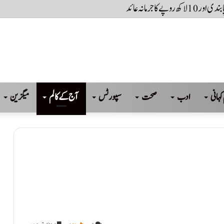
کہانی
ادب
صحت
سپورٹس
آج کے کالم
میگزین