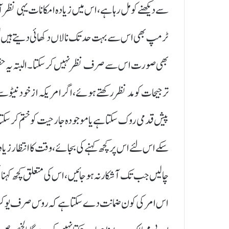
سے دیکھنے کو مل رہا ہے، اس میں زیادہ امکانات یہی نظر آ 
ٹرمپ بھی اس سے بہت حد تک نالاں دکھائی دیتے ہیں لیک
بھی صورت اس سے صرف نظر نہیں کر سکتا۔ البتہ یہ حقی
ترجیحات کو مد نظر رکھتے ہوئے، اگر امریکہ ازخود نیٹو سے ال
پیش قدمی روک سکتا ہے یا موجودہ جارحیت کو ختم کر سکتا 
سکے اس لئے اس پر کچھ کہنے کی بجائے، وقت کا انتظار زیا
چالیں جب تک آشکار نہ ہو جائیں، اس کی متعلق کچھ کہنا 
اس امر کی کون ضمانت دے سکتا ہے کہ روس صرف یوکری