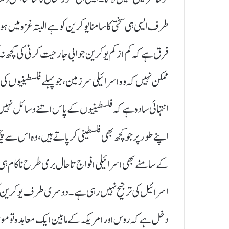
طرف ایسی ہی سختی کا سامنا یوکرین کو ہے البتہ غزہ میں 
فرق ہے کہ کم از کم یوکرین جوابی جارحیت کرنی کی کچھ ن
ممکن نہیں کہ وہ اسرائیلی سرزمین، جو پہلے فلسطینیوں کی
انتہائی سادہ ہے کہ فلسطینیوں کے پاس اتنے وسائل نہیں ہی
اپنے طور پر جو کچھ بھی فلسطینی کر پاتے ہیں، وہ اس سے پی
کے سامنے بھی اسرائیلی افواج تاحال بری طرح ناکام ہی دکھائ
اسرائیل کی ترجیح نہیں رہی ہے۔ دوسری طرف یوکرین کی
دخل ہے کہ روس اور امریکہ کے مابین ایک معاہدہ تو موجو