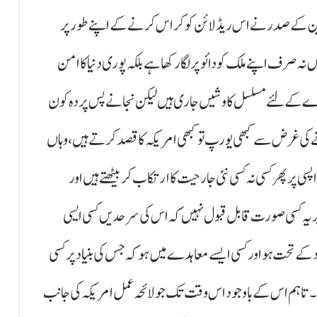
 کے صدر نے اس ریڈ لائن کو کراس کرنے کے اپنے طور پر
 صرف اپنے ملک کو دائو پر لگا رکھا ہے بلکہ پوری دنیا کا امن
ہدے کے لئے مسلسل کاوشیں جاری ہیں لیکن نجانے پس پردہ کون
کی غرض سے کبھی یورپ تو کبھی امریکہ کا قصد کرتے ہیں، وہاں
 پھر کسی نہ کسی نئی جارحیت کا ارتکاب کر بیٹھتے ہیں اور
ر یہ کسی صورت قابل قبول نہیں کہ اس کی سرحدیں کسی ایسی
کے تحت ہو اور کسی ایسے معاہدے میں ہو کہ جس کی بنیاد پر کسی
ں۔ تاہم اس کے باوجود اس وقت تک جو لائحہ عمل امریکہ کی جانب