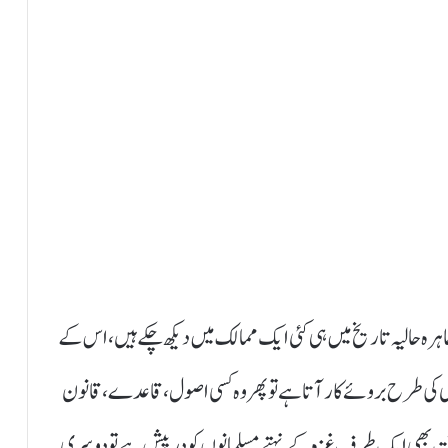
ظاہرہ حالیہ تاریخ میں ہی کئی ایک ممالک میں دیکھ چکے ہیں، اس کے
کی طرح بروئے کار آتا ہے تو پھر وہ کسی اصول، قاعدے، قانون
 وقت بھی ایک طرف غزہ کے نہتے مسلمانوں کو درپیش ہے تو دوسری