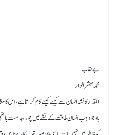
بے نقاب
محمد مبشر انوار
اقتدار کا نشہ انسان سے کیسے کیسے کام کراتا ہے، اس کا م
باوجود جب انسان طاقت کے نشے میں چور، بدمست ہاتھی 
کو خاطر میں نہیں لاتا۔ ایسی ہی صورتحال کا سامنا اس