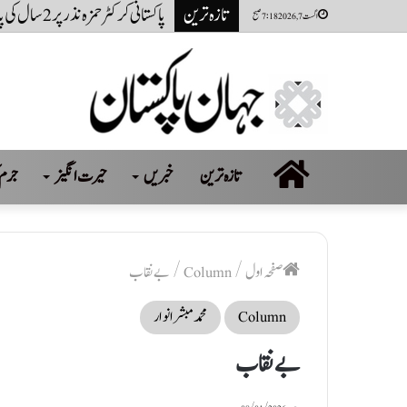
تازہ ترین
پاکستانی کرکٹر حمزہ نذر پر 2 سال کی پابندی اور 10 لاکھ روپےکا جرمانہ عائد
اگست 7, 2026 7:18 صبح
صفحہ
تازہ ترین
خبریں
حیرت انگیز
جرم 
اول
صفحہ اول
/
Column
/
بے نقاب
Column
محمد مبشر انوار
بے نقاب