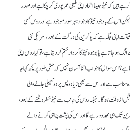
رہے ہیں کہ نیٹو جیسا اتحاد اپنی طبعی عمر پوری کر چکا ہے اور صدر
ن اس کے باوجود نیٹو کا وجود بہرطور موجود ہے اور روس کسی
قت اپنی جگہ ہے کہ یوکرین کی درگت کے بعد، امریکی نئی
گ ہو جاتا ہے یا بوجوہ نیٹو کا کردار ختم کر دیتا ہے، تو کیا روس اپنی
ہے؟ اس سوال کا جواب اتنا آسان نہیں کہ حتمی طور پر کچھ کہا جا
دہ مناسب ہے اور اس سے بھی زیادہ پس پردہ کھیلی جانے والی
قبل از وقت ہو گا۔ جبکہ روس کی جانب سے نیٹو خطرہ ٹلنے کے بعد،
ن تک ہی محدود رہے گا اور اس کی پشت پناہی کرنے والے