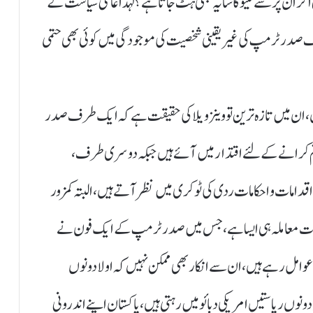
ر ان پر سے نیٹو کا سایہ بھی ہٹ جاتا ہے؟ لہذا عالمی سیاست کے
رف صدر ٹرمپ کی غیر یقینی شخصیت کی موجودگی میں کوئی بھی حتمی
ان میں تازہ ترین تو وینزویلا کی حقیقت ہے کہ ایک طرف صدر
تم کرانے کے لئے اقتدار میں آئے ہیں جبکہ دوسری طرف،
امات و احکامات ردی کی ٹوکری میں نظر آتے ہیں، البتہ کمزور
بھارت معاملہ ہی ایسا ہے، جس میں صدر ٹرمپ کے ایک فون نے
مل رہے ہیں، ان سے انکار بھی ممکن نہیں کہ اولا دونوں
ونوں ریاستیں امریکی دبائو میں رہتی ہیں، پاکستان اپنے اندرونی