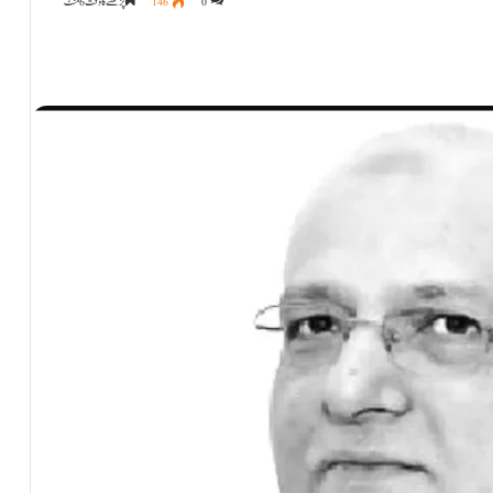
0
146
پڑھنے کا وقت 6 منٹ