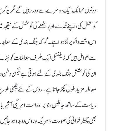
دونوں ممالک ایک دوسرے سے دور رہیں گے مگر یوکرین
کوشش کی، اپنے قد سے اوپر اٹھنے کی کوشش کے نتیجہ میں نہ
اس وقت دائو پر لگا ہوا ہے۔ گو کہ جنگ بندی کے معا
سے عوامل ہیں کہ زیلنسکی ایک طرف معاملات کو نپٹانے 
ان کی کوشش جنگ بندی کے لئے ہوتی ہے لیکن وطن واپسی پر
معاملہ مزید طول پکڑ جاتا ہے۔ روس کے لئے یقینی طورپ
ریاست کے ساتھ جا ملیں، جو براہ راست امریکی آشیرباد 
بھی چھیڑ خوانی کی صورت، امریکہ و روس دو بدو ہو جائی