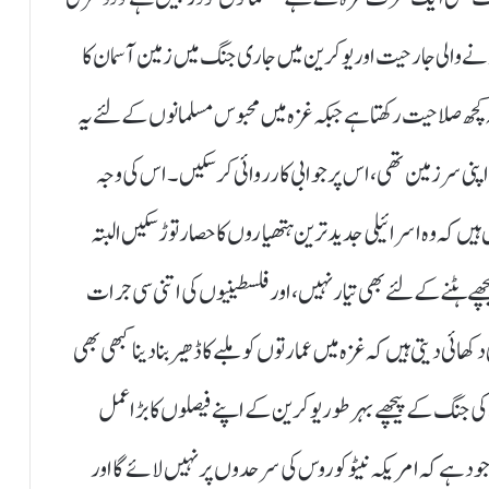
ہونے والی جارحیت اور یوکرین میں جاری جنگ میں زمین آسمان کا
ہ کچھ صلاحیت رکھتا ہے جبکہ غزہ میں محبوس مسلمانوں کے لئے یہ
 اپنی سرزمین تھی، اس پر جوابی کارروائی کر سکیں۔ اس کی وجہ
ں کہ وہ اسرائیلی جدید ترین ہتھیاروں کا حصار توڑ سکیں البتہ
چھے ہٹنے کے لئے بھی تیار نہیں، اور فلسطینیوں کی اتنی سی جرات
ی دیتی ہیں کہ غزہ میں عمارتوں کو ملبے کا ڈھیر بنا دینا کبھی بھی
 جنگ کے پیچھے بہرطور یوکرین کے اپنے فیصلوں کا بڑا عمل
د ہے کہ امریکہ نیٹو کو روس کی سرحدوں پر نہیں لائے گا اور