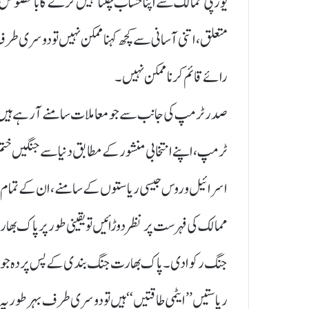
یورپی ممالک سے اپنا حساب چکتا نہیں کرے گا بالخصوص اگ
متعلق، اتنی آسانی سے کچھ کہنا ممکن نہیں تو دوسری ط
رائے قائم کرنا ممکن نہیں ۔
صدر ٹرمپ کی جانب سے جو معاملات سامنے آ رہے ہیں، 
ٹرمپ، اپنے انتخابی منشور کے مطابق دنیا سے جنگیں خ
اسرائیل و روس جیسی ریاستوں کے سامنے، ان کے تمام اقد
ممالک کی فہرست پر نظر دوڑائیں تو یقینی طور پر پاک 
جنگ رکوا دی۔ پاک بھارت جنگ بندی کے پس پردہ جو عوا
ریاستیں ’’ ایٹمی طاقتیں‘‘ ہیں تو دوسری طرف بہرطور یہ د