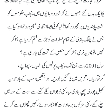
مشروط اجازت دینے کے لیے بے تاب دکھائی دیتی ہے۔ کیا وہ حالات
یکایک بدل گئے جنہوں نے گزشتہ دو دہائیوں میں پنجاب حکومتوں کو
سخت پابندیوں پر مجبور رکھا؟ کیا کوئی ایسا انتظامی معجزہ رونما ہو گیا ہے
جس نے پتنگ بازی کے تمام خطرات کو جڑ سے ختم کر دیا ہے؟ اگر
نہیں، تو پھر یہ نرمی آخر کس منطق کے تحت کی جا رہی ہے؟
سال 2001ء سے آج تک پنجاب پولیس کی سختیاں، چھاپے،
گرفتاریاں، تحویل میں لی گئیں ڈوریں اور پتنگیں، سب کے باوجود یہ
کھیل چوری چھپے جاری رہا، کئی نوجوان گلے کٹنے سے موت کے منہ میں
چلے گئے، کئی سڑکوں پر حادثات کا شکار ہوئے، کہیں چھتوں سے گرنے