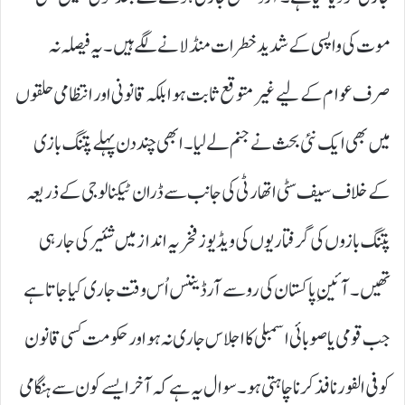
موت کی واپسی کے شدید خطرات منڈلانے لگے ہیں۔ یہ فیصلہ نہ
صرف عوام کے لیے غیر متوقع ثابت ہوا بلکہ قانونی اور انتظامی حلقوں
میں بھی ایک نئی بحث نے جنم لے لیا۔ ابھی چند دن پہلے پتنگ بازی
کے خلاف سیف سٹی اتھارٹی کی جانب سے ڈران ٹیکنالوجی کے ذریعہ
پتنگ بازوں کی گرفتاریوں کی ویڈیوز فخریہ انداز میں شئیر کی جارہی
تھیں۔ آئینِ پاکستان کی رو سے آرڈیننس اُس وقت جاری کیا جاتا ہے
جب قومی یا صوبائی اسمبلی کا اجلاس جاری نہ ہو اور حکومت کسی قانون
کو فی الفور نافذ کرنا چاہتی ہو۔ سوال یہ ہے کہ آخر ایسے کون سے ہنگامی