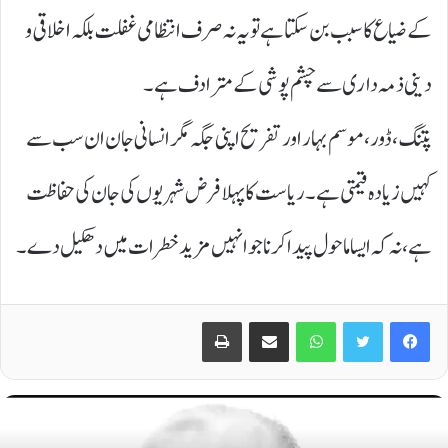
کے ضیاع کا سبب بن سکتا ہے تو یہ نہ صرف انتظامی غفلت بلکہ اخلاقی و
دینی ذمہ داری سے چشم پوشی کے مترادف ہے۔
پتنگ، ڈور، موسم بہار اور تفریح اپنی جگہ مگر انسانی جان ان سب سے
کہیں زیادہ قیمتی ہے۔ ریاست کا پہلا فرض شہریوں کی جان کی حفاظت
ہے، نہ کہ ایسا ماحول پیدا کرنا جو انہیں مزید خطرات میں دھکیل دے۔
Print
Share via Email
WhatsApp
Twitter
Facebook