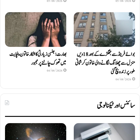
05/08/2026
05/08/2026
بوائے فرینڈ سے جھگڑے کے بعد 18 ویں
بھارت: جنسی زیادتی کا شکار خاتون پنچایت
منزل سے چھلانگ لگانے والی خاتون کرشماتی
میں تھوک چاٹنے پر مجبور
طور پر زندہ بچ گئی
04/08/2026
04/08/2026
سائنس اور ٹیکنالوجی