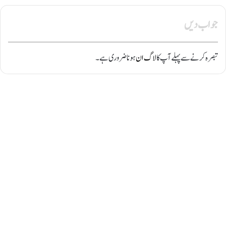
جواب دیں
تبصرہ کرنے سے پہلے آپ کا
لاگ ان
ہونا ضروری ہے۔