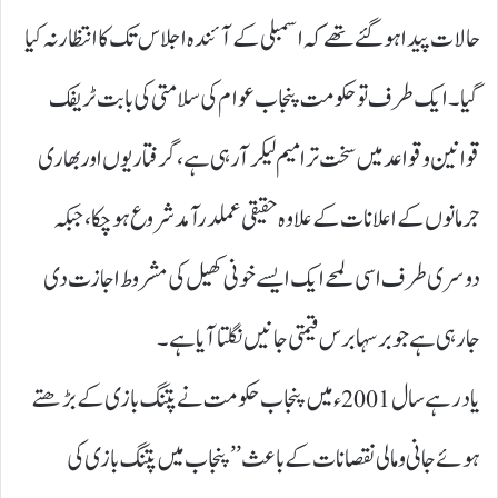
حالات پیدا ہو گئے تھے کہ اسمبلی کے آئندہ اجلاس تک کا انتظار نہ کیا
گیا۔ ایک طرف تو حکومت پنجاب عوام کی سلامتی کی بابت ٹریفک
قوانین و قواعد میں سخت ترامیم لیکر آرہی ہے، گرفتاریوں اور بھاری
جرمانوں کے اعلانات کے علاوہ حقیقی عملدرآمد شروع ہوچکا، جبکہ
دوسری طرف اسی لمحے ایک ایسے خونی کھیل کی مشروط اجازت دی
جارہی ہے جو برسہا برس قیمتی جانیں نگلتا آیا ہے۔
یاد رہے سال 2001ء میں پنجاب حکومت نے پتنگ بازی کے بڑھتے
ہوئے جانی و مالی نقصانات کے باعث ’’ پنجاب میں پتنگ بازی کی