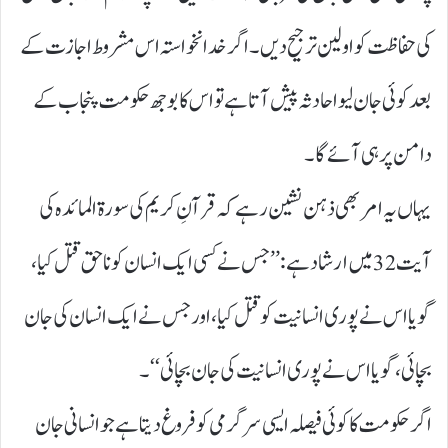
کی حفاظت کو اولین ترجیح دیں۔ اگر خدانخواستہ اس مشروط اجازت کے
بعد کوئی جان لیوا حادثہ پیش آتا ہے تو اس کا بوجھ حکومت پنجاب کے
دامن پر ہی آئے گا۔
یہاں یہ امر بھی ذہن نشین رہے کہ قرآنِ کریم کی سورۃ المائدہ کی
آیت 32میں ارشاد ہے: ’’ جس نے کسی ایک انسان کو ناحق قتل کیا،
گویا اس نے پوری انسانیت کو قتل کیا، اور جس نے ایک انسان کی جان
بچائی، گویا اس نے پوری انسانیت کی جان بچائی‘‘۔
اگر حکومت کا کوئی فیصلہ ایسی سرگرمی کو فروغ دیتا ہے جو انسانی جان