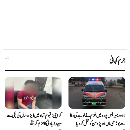
جرم کہانی
لاہور: ہربنس پورہ میں ملزم نے لوہے کی راڈ
کراچی: قیوم آباد میں ڈیڑھ سال کی بچی سے
سے بوڑھی ماں اور پڑوسن کو قتل کر دیا
مبینہ زیادتی کا ملزم گرفتار