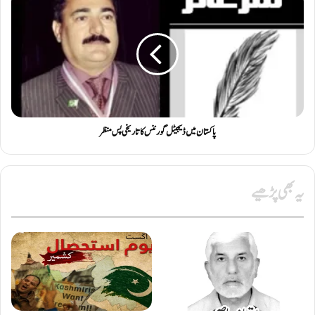
پاکستان میں ڈیجیٹل گورننس کا تاریخی پس منظر
یہ بھی پڑھیے