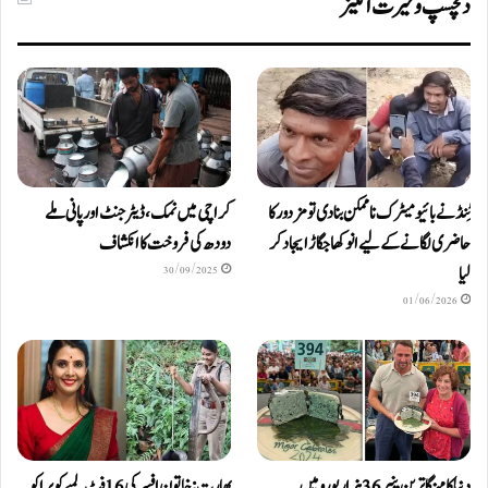
دلچسپ و حیرت انگیز
ٹِنڈ نے بائیومیٹرک ناممکن بنا دی تو مزدور کا
کراچی میں نمک، ڈیٹرجنٹ اور پانی ملے
حاضری لگانے کے لیے انوکھا جگاڑ ایجاد کر
دودھ کی فروخت کا انکشاف
لیا
30/09/2025
01/06/2026
دنیا کا مہنگا ترین پنیر 36 ہزار یورو میں
بھارت: خاتون افسر کی 16 فٹ لمبے کوبرا کو