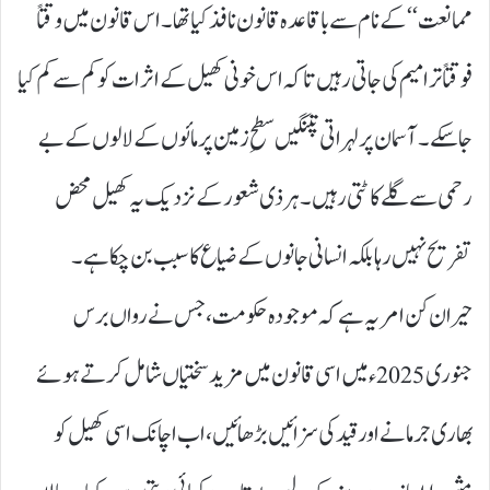
ممانعت‘‘ کے نام سے باقاعدہ قانون نافذ کیا تھا۔ اس قانون میں وقتاً
فوقتاً ترامیم کی جاتی رہیں تاکہ اس خونی کھیل کے اثرات کو کم سے کم کیا
جا سکے۔ آسمان پر لہراتی پتنگیں سطحِ زمین پر مائوں کے لالوں کے بے
رحمی سے گلے کاٹتی رہیں۔ ہر ذی شعور کے نزدیک یہ کھیل محض
تفریح نہیں رہا بلکہ انسانی جانوں کے ضیاع کا سبب بن چکا ہے۔
حیران کن امر یہ ہے کہ موجودہ حکومت، جس نے رواں برس
جنوری 2025ء میں اسی قانون میں مزید سختیاں شامل کرتے ہوئے
بھاری جرمانے اور قید کی سزائیں بڑھائیں، اب اچانک اسی کھیل کو