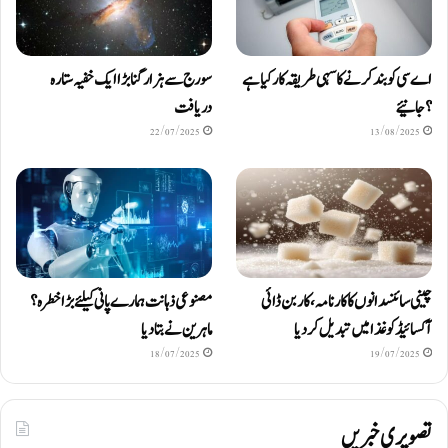
اے سی کو بند کرنے کا سہی طریقہ کار کیا ہے
سورج سے ہزار گنا بڑا ایک خفیہ ستارہ
؟ جانیئے
دریافت
22/07/2025
13/08/2025
چینی سائنسدانوں کا کارنامہ، کاربن ڈائی
مصنوعی ذہانت ہمارے پانی کیلئے بڑا خطرہ؟
آکسائیڈ کو غذا میں تبدیل کردیا
ماہرین نے بتا دیا
18/07/2025
19/07/2025
تصویری خبریں