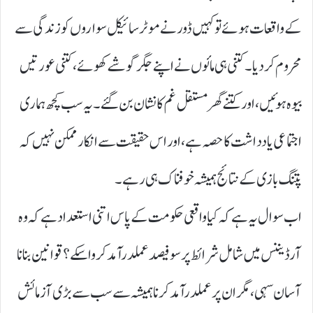
کے واقعات ہوئے تو کہیں ڈور نے موٹر سائیکل سواروں کو زندگی سے
محروم کر دیا۔ کتنی ہی مائوں نے اپنے جگر گوشے کھوئے، کتنی عورتیں
بیوہ ہوئیں، اور کتنے گھر مستقل غم کا نشان بن گئے۔ یہ سب کچھ ہماری
اجتماعی یادداشت کا حصہ ہے، اور اس حقیقت سے انکار ممکن نہیں کہ
پتنگ بازی کے نتائج ہمیشہ خوفناک ہی رہے۔
اب سوال یہ ہے کہ کیا واقعی حکومت کے پاس اتنی استعداد ہے کہ وہ
آرڈیننس میں شامل شرائط پر سو فیصد عملدرآمد کروا سکے؟ قوانین بنانا
آسان سہی، مگر ان پر عملدرآمد کرنا ہمیشہ سے سب سے بڑی آزمائش