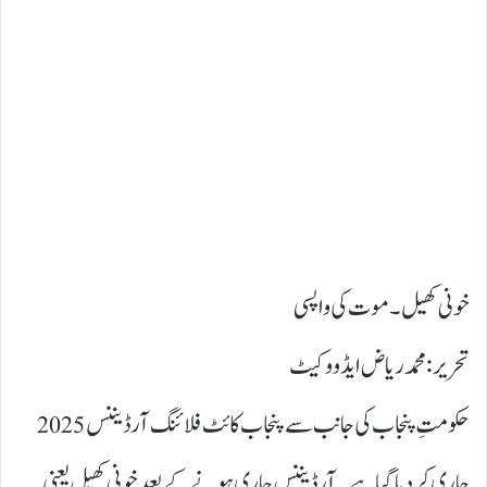
خونی کھیل۔ موت کی واپسی
تحریر: محمد ریاض ایڈووکیٹ
حکومتِ پنجاب کی جانب سے پنجاب کائٹ فلائنگ آرڈیننس 2025
جاری کر دیا گیا ہے۔ آرڈیننس جاری ہونے کے بعد خونی کھیل یعنی