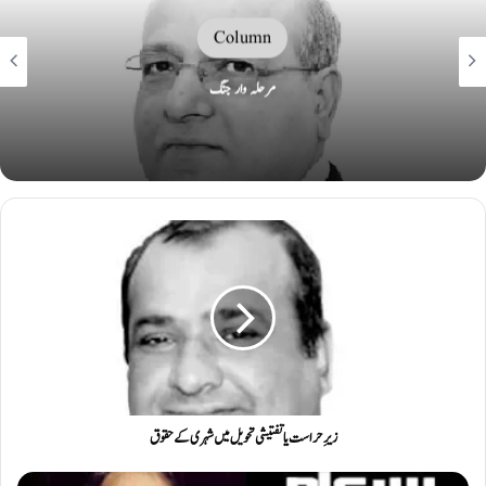
Column
مرحلہ وار جنگ
زیرِ حراست یا تفتیشی تحویل میں شہری کے حقوق