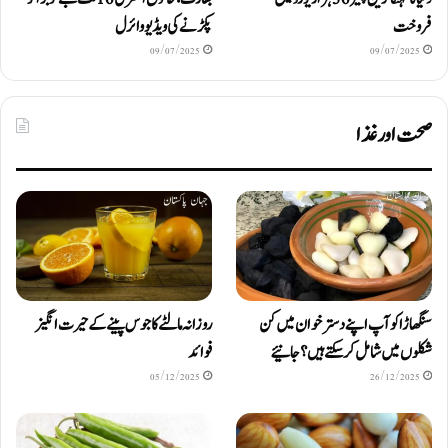
فروخت
پکڑنے کی ویڈیو وائرل
09/07/2025
09/07/2025
صحت اور غذا
سنگھاڑا کو آپ اپنے دستر خوان میں کن
روزانہ مالٹے کا جوس پینے کے حیرت انگیز
شکلوں میں شامل کرسکتے ہیں ؟ جانیئے
فوائد
05/12/2025
26/12/2025