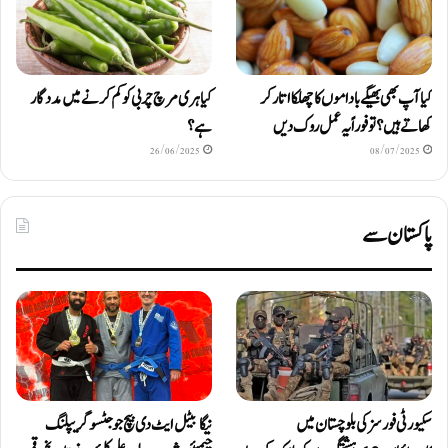
کیا آپ بھی بھیگے باداموں کا چھلکا اتار کر
کیا ہری مرچ چربی کو کم کرنے میں مددگار
کھاتے ہیں؟ تو فوراً یہ عمل روک دیں
ہے؟
26/06/2025
08/07/2025
پاکستان سے
سکیورٹی فورسز کی بلوچستان میں
نیگا بیٹل ایٹ دی بیچ جوجٹسو گریپلنگ