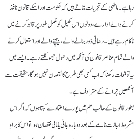
رہا ہے۔ ماضی کے تجربات بتاتے ہیں کہ حکومت اور اسکے قانون نافذ
کرنے والے ادارے، دونوں اس کھیل کو مکمل طور پر قابو کرنے میں
ناکام رہے ہیں۔ دھاتی ڈور بنانے والے، بیچنے والے اور استعمال کرنے
والے تمام عناصر قانون کی آنکھ میں دھول جھونکتے رہے۔ ایسے میں
یہ توقعات رکھنا کہ اب کسی بھی طرح کا نقصان نہیں ہوگا، حقیقت سے
آنکھیں چرانے کے مترادف ہے۔
بطور قانون کے طالب علم میں پورے اعتماد سے کہتا ہوں کہ اگر اس
مشروط اجازت نامے کے بعد دوبارہ جانی یا مالی نقصان ہوا تو اس کا براہِ