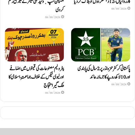
کارروائیاں، 12 دہشتگردوں کو ہلاک کردیا
چیمپئن شپ ٜ ولید علی کلیئر نے تاریخ رقم
کر دی
06/08/2026
06/08/2026
پاکستانی کرکٹر حمزہ نذر پر 2 سال کی پابندی
پٹرولیم مصنوعات کی قیمتوں میں اضافے
اور 10 لاکھ روپےکا جرمانہ عائد
اور لیوی ٹیکس کے خلاف جماعتِ اسلامی کا
ملک گیر احتجاج
06/08/2026
06/08/2026