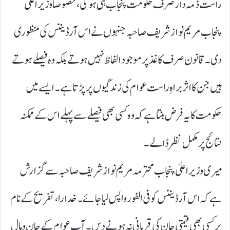
راست ذمہ دار صرف حکومت پنجاب ہی ہوگی، خصوصاً وزیراعلیٰ
پنجاب مریم نواز شریف صاحبہ جنہوں نے اس آرڈیننس کی منظوری
دی۔ قانون صرف کاغذ پر موجود الفاظ نہیں ہوتے بلکہ وہ فیصلے ہوتے
ہیں جن کا اثر براہِ راست عوام کی زندگیوں پر پڑتا ہے۔ ایسے میں
حکومت کا یہ فرض بنتا ہے کہ وہ کسی بھی فیصلے سے پہلے اس کے ممکنہ
نتائج پر مکمل نظر ڈالے۔
میری وزیراعلیٰ پنجاب محترمہ مریم نواز شریف صاحبہ سے گزارش
ہے کہ اس آرڈیننس کو فی الفور واپس لیا جائے۔ خدارا، تفریح کے نام
پر کسی بھی قیمتی جان کی قربانی نہ ہونے دیں۔ آپ عوام کے جان و مال